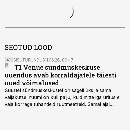
SEOTUD LOOD
SISUTURUNDUS
11.06.26, 09:47
ST
T1 Venue sündmuskeskuse
uuendus avab korraldajatele täiesti
uued võimalused
Suurtel sündmuskeskustel on sageli üks ja sama
väljakutse: ruumi on küll palju, kuid mitte iga üritus ei
vaja korraga tuhandeid ruutmeetreid. Samal ajal
soovivad ettevõtted ja korraldajad üha enam
paindlikkust – võimalust ühendada konverents, gala,
töötoad, meelelahutus ja võrgustumine tervikuks, ilma