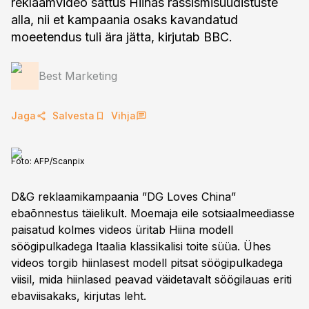
reklaamvideo sattus Hiinas rassismisüüdistuste
alla, nii et kampaania osaks kavandatud
moeetendus tuli ära jätta, kirjutab BBC.
Best Marketing
Jaga
Salvesta
Vihja
Foto:
AFP/Scanpix
D&G reklaamikampaania ”DG Loves China”
ebaõnnestus täielikult. Moemaja eile sotsiaalmeediasse
paisatud kolmes videos üritab Hiina modell
söögipulkadega Itaalia klassikalisi toite süüa. Ühes
videos torgib hiinlasest modell pitsat söögipulkadega
viisil, mida hiinlased peavad väidetavalt söögilauas eriti
ebaviisakaks, kirjutas leht.