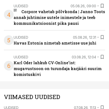
UUDISED
05.08.26, 09:00
Corpore vahetab põlvkonda | Janno Toots
4
annab juhtimise uutele inimestele ja teeb
kommunikatsioonist pika pausi
UUDISED
05.08.26, 12:31
5
Havas Estonia nimetab ametisse uue juhi
UUDISED
03.08.26, 12:04
Karl Oder lahkub CV-Online’ist:
6
mugavustsoon on turundaja karjääri suurim
komistuskivi
VIIMASED UUDISED
UUDISED
07.08.26, 11:13