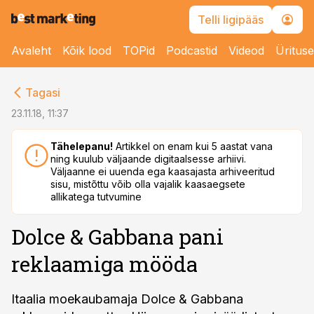
Telli ligipääs
Avaleht
Kõik lood
TOPid
Podcastid
Videod
Üritus
cebook
Tagasi
Twitter)
23.11.18, 11:37
kedIn
Tähelepanu!
Artikkel on enam kui 5 aastat vana
ning kuulub väljaande digitaalsesse arhiivi.
ail
Väljaanne ei uuenda ega kaasajasta arhiveeritud
sisu, mistõttu võib olla vajalik kaasaegsete
k
allikatega tutvumine
Dolce & Gabbana pani
reklaamiga mööda
Itaalia moekaubamaja Dolce & Gabbana