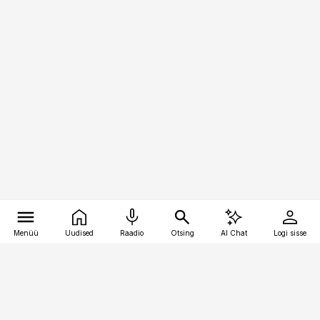
Menüü
Uudised
Raadio
Otsing
AI Chat
Logi sisse
Vana-Lõuna 39/1, 19094 Tallinn
(+372) 667 0111