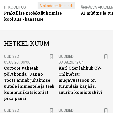
8 akadeemilist tundi
IT KOOLITUS
ÄRIPÄEVA AKADEE
Praktilise projektijuhtimise
AI müügis ja t
koolitus - baastase
HETKEL KUUM
UUDISED
UUDISED
05.08.26, 09:00
03.08.26, 12:04
Corpore vahetab
Karl Oder lahkub CV-
põlvkonda | Janno
Online’ist:
Toots annab juhtimise
mugavustsoon on
uutele inimestele ja teeb
turundaja karjääri
kommunikatsioonist
suurim komistuskivi
pika pausi
UUDISED
UUDISED