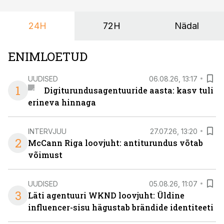
et peaks kasutama mitut erinevat asukohta. T1
keskuses tegutsev sündmuskeskus T1 Venue on just
24H
72H
Nädal
nendele vajadustele vastanud uuendusega, mis pakub
senisest oluliselt rohkem lahendusi.
ENIMLOETUD
UUDISED
06.08.26, 13:17
1
Digiturundusagentuuride aasta: kasv tuli
erineva hinnaga
INTERVJUU
27.07.26, 13:20
2
McCann Riga loovjuht: antiturundus võtab
võimust
UUDISED
05.08.26, 11:07
3
Läti agentuuri WKND loovjuht: Üldine
influencer-sisu hägustab brändide identiteeti