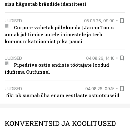
sisu hägustab brändide identiteeti
UUDISED
05.08.26, 09:00
Corpore vahetab põlvkonda | Janno Toots
annab juhtimise uutele inimestele ja teeb
kommunikatsioonist pika pausi
UUDISED
04.08.26, 14:10
Pipedrive ostis endiste töötajate loodud
idufirma Outfunnel
UUDISED
04.08.26, 09:15
TikTok suunab üha enam eestlaste ostuotsuseid
KONVERENTSID JA KOOLITUSED