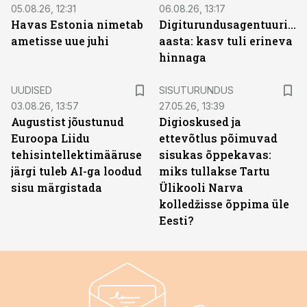
05.08.26, 12:31
06.08.26, 13:17
Havas Estonia nimetab
Digiturundusagentuuride
ametisse uue juhi
aasta: kasv tuli erineva
hinnaga
ST
UUDISED
SISUTURUNDUS
03.08.26, 13:57
27.05.26, 13:39
Augustist jõustunud
Digioskused ja
Euroopa Liidu
ettevõtlus põimuvad
tehisintellektimääruse
sisukas õppekavas:
järgi tuleb AI-ga loodud
miks tullakse Tartu
sisu märgistada
Ülikooli Narva
kolledžisse õppima üle
Eesti?