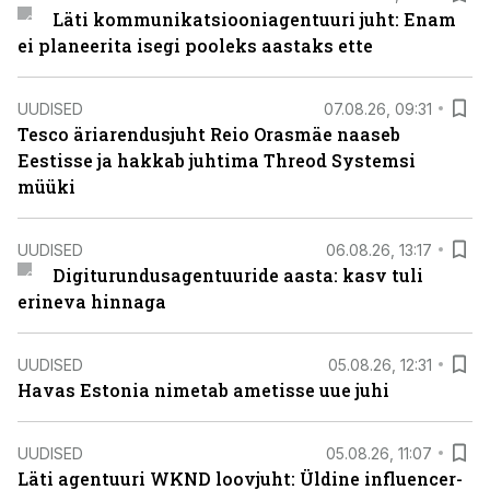
Läti kommunikatsiooniagentuuri juht: Enam
ei planeerita isegi pooleks aastaks ette
UUDISED
07.08.26, 09:31
Tesco äriarendusjuht Reio Orasmäe naaseb
Eestisse ja hakkab juhtima Threod Systemsi
müüki
UUDISED
06.08.26, 13:17
Digiturundusagentuuride aasta: kasv tuli
erineva hinnaga
UUDISED
05.08.26, 12:31
Havas Estonia nimetab ametisse uue juhi
UUDISED
05.08.26, 11:07
Läti agentuuri WKND loovjuht: Üldine influencer-