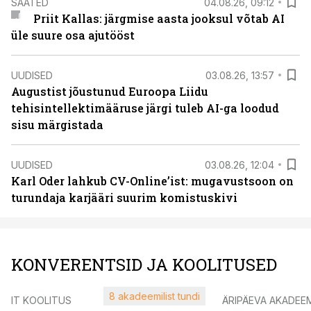
SAATED
04.08.26, 09:12
Priit Kallas: järgmise aasta jooksul võtab AI
üle suure osa ajutööst
UUDISED
03.08.26, 13:57
Augustist jõustunud Euroopa Liidu
tehisintellektimääruse järgi tuleb AI-ga loodud
sisu märgistada
UUDISED
03.08.26, 12:04
Karl Oder lahkub CV-Online’ist: mugavustsoon on
turundaja karjääri suurim komistuskivi
KONVERENTSID JA KOOLITUSED
8 akadeemilist tundi
IT KOOLITUS
ÄRIPÄEVA AKADEE