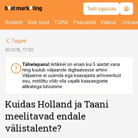
Telli ligipääs
Avaleht
Kõik lood
TOPid
Podcastid
Videod
Üritus
cebook
Tagasi
Twitter)
30.01.18, 17:00
kedIn
Tähelepanu!
Artikkel on enam kui 5 aastat vana
ning kuulub väljaande digitaalsesse arhiivi.
ail
Väljaanne ei uuenda ega kaasajasta arhiveeritud
sisu, mistõttu võib olla vajalik kaasaegsete
k
allikatega tutvumine
Kuidas Holland ja Taani
meelitavad endale
välistalente?