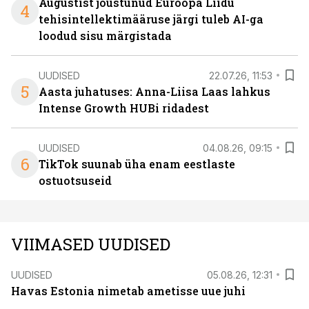
Augustist jõustunud Euroopa Liidu
4
tehisintellektimääruse järgi tuleb AI-ga
loodud sisu märgistada
UUDISED
22.07.26, 11:53
5
Aasta juhatuses: Anna-Liisa Laas lahkus
Intense Growth HUBi ridadest
UUDISED
04.08.26, 09:15
6
TikTok suunab üha enam eestlaste
ostuotsuseid
VIIMASED UUDISED
UUDISED
05.08.26, 12:31
Havas Estonia nimetab ametisse uue juhi