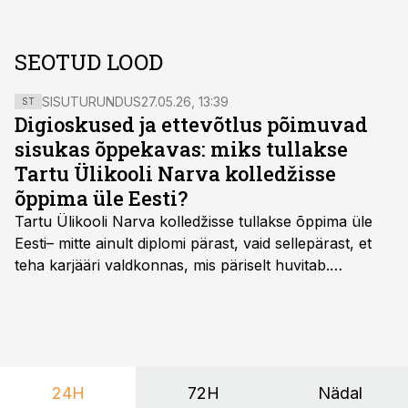
SEOTUD LOOD
SISUTURUNDUS
27.05.26, 13:39
ST
Digioskused ja ettevõtlus põimuvad
sisukas õppekavas: miks tullakse
Tartu Ülikooli Narva kolledžisse
õppima üle Eesti?
Tartu Ülikooli Narva kolledžisse tullakse õppima üle
Eesti– mitte ainult diplomi pärast, vaid sellepärast, et
teha karjääri valdkonnas, mis päriselt huvitab.
Õppekava “Ettevõtlus ja digilahendused” ühendab
ettevõtluse, tehnoloogia ja praktilised oskused viisil,
mis kõnetab nii ettevõtjaid, värskeid koolilõpetajaid kui
ka neid, kes soovivad teha karjääripööret.
24H
72H
Nädal