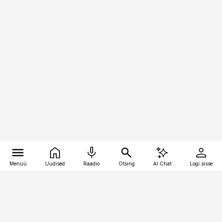
Menüü
Uudised
Raadio
Otsing
AI Chat
Logi sisse
Vana-Lõuna 39/1, 19094 Tallinn
(+372) 667 0111