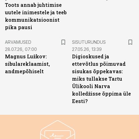
Toots annab juhtimise
uutele inimestele ja teeb
kommunikatsioonist
pika pausi
ST
ARVAMUSED
SISUTURUNDUS
28.07.26, 07:00
27.05.26, 13:39
Magnus Lužkov:
Digioskused ja
sibulareklaamist,
ettevõtlus põimuvad
andmepõhiselt
sisukas õppekavas:
miks tullakse Tartu
Ülikooli Narva
kolledžisse õppima üle
Eesti?