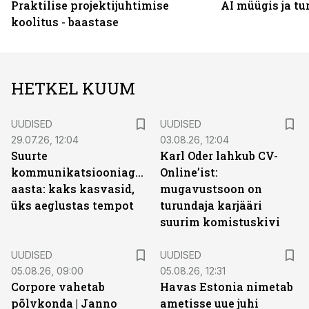
Praktilise projektijuhtimise
AI müügis ja t
koolitus - baastase
HETKEL KUUM
UUDISED
UUDISED
29.07.26, 12:04
03.08.26, 12:04
Suurte
Karl Oder lahkub CV-
kommunikatsiooniagentuuride
Online’ist:
aasta: kaks kasvasid,
mugavustsoon on
üks aeglustas tempot
turundaja karjääri
suurim komistuskivi
UUDISED
UUDISED
05.08.26, 09:00
05.08.26, 12:31
Corpore vahetab
Havas Estonia nimetab
põlvkonda | Janno
ametisse uue juhi