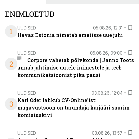
ENIMLOETUD
UUDISED
05.08.26, 12:31
1
Havas Estonia nimetab ametisse uue juhi
UUDISED
05.08.26, 09:00
Corpore vahetab põlvkonda | Janno Toots
2
annab juhtimise uutele inimestele ja teeb
kommunikatsioonist pika pausi
UUDISED
03.08.26, 12:04
Karl Oder lahkub CV-Online’ist:
3
mugavustsoon on turundaja karjääri suurim
komistuskivi
UUDISED
03.08.26, 13:57