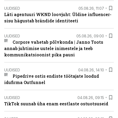
UUDISED
05.08.26, 11:07
Läti agentuuri WKND loovjuht: Üldine influencer-
sisu hägustab brändide identiteeti
UUDISED
05.08.26, 09:00
Corpore vahetab põlvkonda | Janno Toots
annab juhtimise uutele inimestele ja teeb
kommunikatsioonist pika pausi
UUDISED
04.08.26, 14:10
Pipedrive ostis endiste töötajate loodud
idufirma Outfunnel
UUDISED
04.08.26, 09:15
TikTok suunab üha enam eestlaste ostuotsuseid