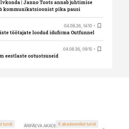
lvkonda | Janno Toots annab juhtimise
eeb kommunikatsioonist pika pausi
04.08.26, 14:10
iste töötajate loodud idufirma Outfunnel
04.08.26, 09:15
m eestlaste ostuotsuseid
t tundi
8 akadeemilist tundi
ÄRIPÄEVA AKADEEMIA
ÄRIPÄEVA 