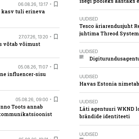
isegi pooleks aastaks e
06.08.26, 13:17
 kasv tuli erineva
UUDISED
Tesco äriarendusjuht R
juhtima Threod System
27.07.26, 13:20
s võtab võimust
UUDISED
Digiturundusagentu
05.08.26, 11:07
ne influencer-sisu
UUDISED
Havas Estonia nimetab 
05.08.26, 09:00
UUDISED
anno Toots annab
Läti agentuuri WKND lo
b kommunikatsioonist
brändide identiteeti
UUDISED