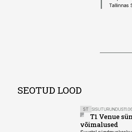
Tallinnas 
SEOTUD LOOD
ST
SISUTURUNDUS
11.0
T1 Venue sün
võimalused