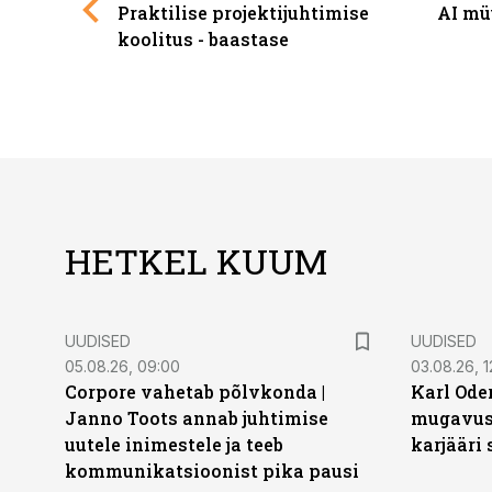
Praktilise projektijuhtimise
AI mü
koolitus - baastase
HETKEL KUUM
UUDISED
UUDISED
05.08.26, 09:00
03.08.26, 1
Corpore vahetab põlvkonda |
Karl Oder
Janno Toots annab juhtimise
mugavust
uutele inimestele ja teeb
karjääri
kommunikatsioonist pika pausi