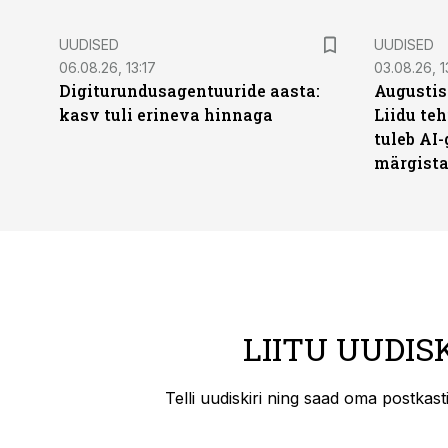
UUDISED
UUDISED
06.08.26, 13:17
03.08.26, 1
Digiturundusagentuuride aasta:
Augustis
kasv tuli erineva hinnaga
Liidu teh
tuleb AI-
märgist
LIITU UUDIS
Telli uudiskiri ning saad oma postkas