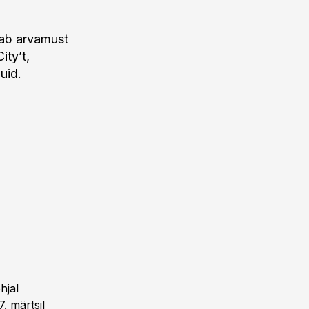
dab arvamust
ity’t,
uid.
hjal
7. märtsil