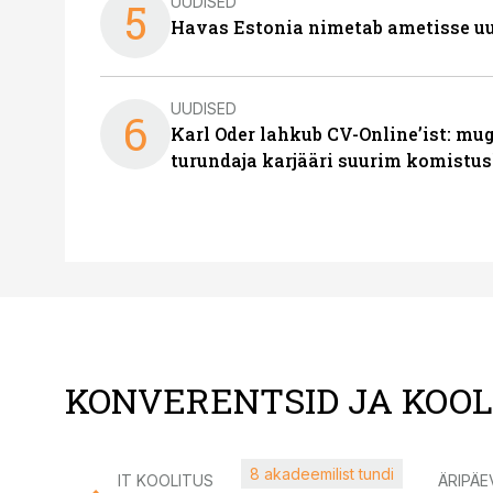
UUDISED
5
Havas Estonia nimetab ametisse uu
UUDISED
6
Karl Oder lahkub CV-Online’ist: m
turundaja karjääri suurim komistus
KONVERENTSID JA KOO
8 akadeemilist tundi
IT KOOLITUS
ÄRIPÄE