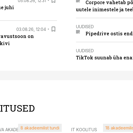
05.08.26, 12:31
Corpore vahetab põ
e juhi
uutele inimestele ja t
UUDISED
03.08.26, 12:04
Pipedrive ostis end
ugavustsoon on
kivi
UUDISED
TikTok suunab üha ena
LITUSED
8 akadeemilist tundi
18 akadeemilis
VA AKADEEMIA
IT KOOLITUS