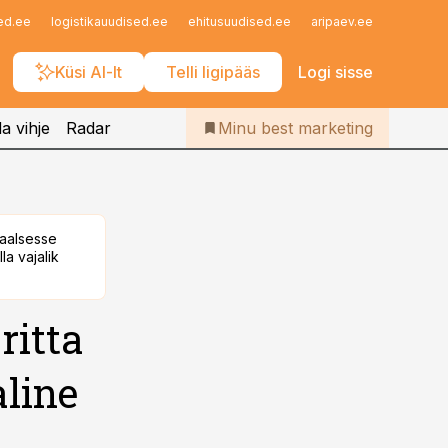
Iseteenindus
ed.ee
logistikauudised.ee
ehitusuudised.ee
aripaev.ee
finantsu
Telli Bestmarketing
Küsi AI-lt
Telli ligipääs
Logi sisse
a vihje
Radar
Minu best marketing
taalsesse
la vajalik
ritta
aline