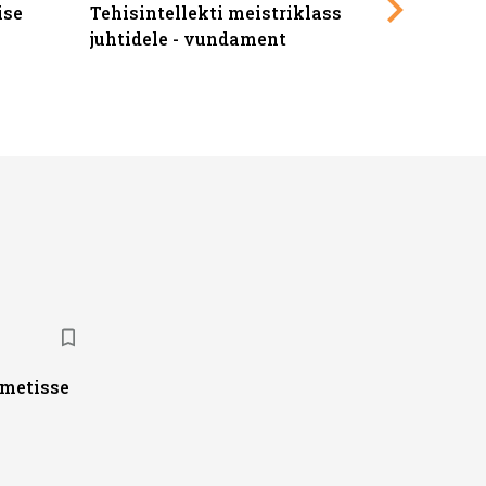
ise
Tehisintellekti meistriklass
Edukate f
juhtidele - vundament
kliendiü
ametisse