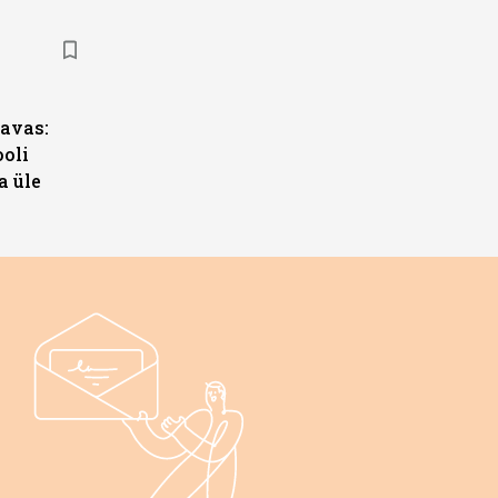
s
avas:
ooli
a üle