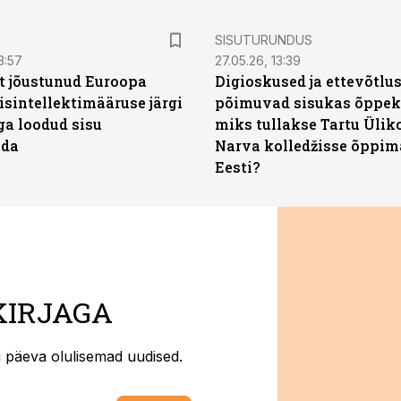
ST
SISUTURUNDUS
3:57
27.05.26, 13:39
t jõustunud Euroopa
Digioskused ja ettevõtlu
isintellektimääruse järgi
põimuvad sisukas õppek
ga loodud sisu
miks tullakse Tartu Ülik
ada
Narva kolledžisse õppim
Eesti?
KIRJAGA
ti päeva olulisemad uudised.