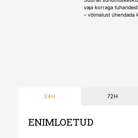
Suurtel sündmuskeskuste
vaja korraga tuhandeid
– võimalust ühendada k
kasutama mitut erinev
vajadustele vastanud u
24H
72H
ENIMLOETUD