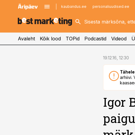
kaubandus.ee
personaliuudised.ee
kinnisvarauudised.ee
imelineajalugu.ee
logistikauudised.ee
imelineteadus.ee
Avaleht
Kõik lood
TOPid
Podcastid
Videod
Ü
cebook
19.12.16, 12:30
Twitter)
Tähele
kedIn
arhiivi
kaasaeg
ail
Igor 
k
paigu
märk 