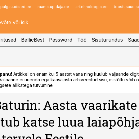
palgauudised.ee
raamatupidaja.ee
aritehnoloogia.ee
toostusuudis
Infopank
Radar
ritused
BalticBest
Password
Töö
Sisuturundus
Saad
panu!
Artikkel on enam kui 5 aastat vana ning kuulub väljaande digi
. Väljaanne ei uuenda ega kaasajasta arhiveeritud sisu, mistõttu võib ol
sete allikatega tutvumine
Baturin: Aasta vaarikate 
tub katse luua laiapõhj
tervele Eestile