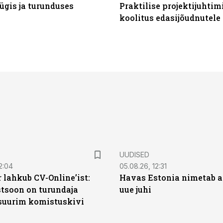
ügis ja turunduses
Praktilise projektijuhtim
koolitus edasijõudnutele
UUDISED
2:04
05.08.26, 12:31
 lahkub CV-Online’ist:
Havas Estonia nimetab 
soon on turundaja
uue juhi
 suurim komistuskivi