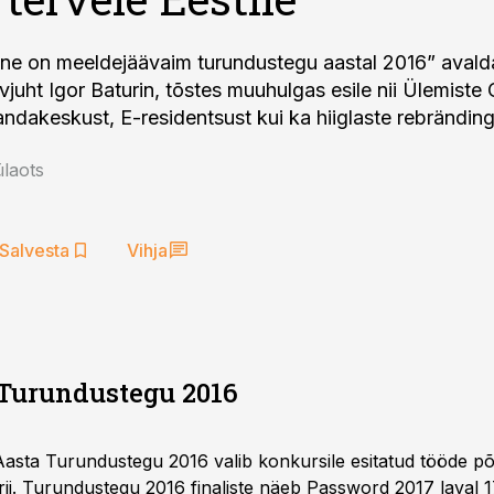
ine on meeldejäävaim turundustegu aastal 2016” aval
juht Igor Baturin, tõstes muuhulgas esile nii Ülemiste C
ndakeskust, E-residentsust kui ka hiiglaste rebränding
laots
Salvesta
Vihja
Turundustegu 2016
asta Turundustegu 2016 valib konkursile esitatud tööde põ
ii. Turundustegu 2016 finaliste näeb
Password 2017
laval 1