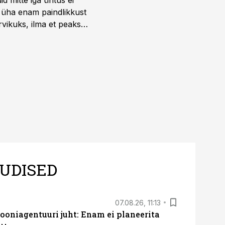
 mitte iga üritus ei
d üha enam paindlikkust
vikuks, ilma et peaks
 on just nendele
UDISED
07.08.26, 11:13
oniagentuuri juht: Enam ei planeerita