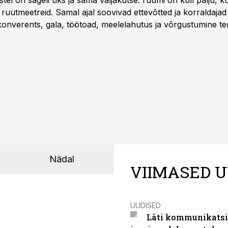
l on sageli üks ja sama väljakutse: ruumi on küll palju, kuid
 ruutmeetreid. Samal ajal soovivad ettevõtted ja korraldaja
onverents, gala, töötoad, meelelahutus ja võrgustumine ter
at asukohta. T1 keskuses tegutsev sündmuskeskus T1 Venue
uendusega, mis pakub senisest oluliselt rohkem lahendusi.
Nädal
VIIMASED U
UUDISED
Läti kommunikatsio