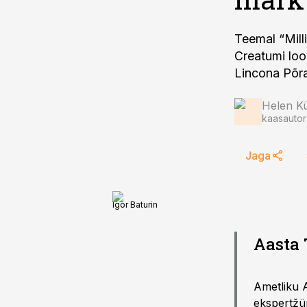
Teemal “Mill
Creatumi loov
Lincona Põra
Helen Kü
kaasautor
Jaga
Igor Baturin
Aasta 
Ametliku A
ekspertžür