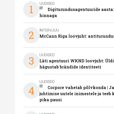
UUDISED
1
Digiturundusagentuuride aasta:
hinnaga
INTERVJUU
2
McCann Riga loovjuht: antiturundu
UUDISED
3
Läti agentuuri WKND loovjuht: Üldi
hägustab brändide identiteeti
UUDISED
4
Corpore vahetab põlvkonda | J
juhtimise uutele inimestele ja tee
pika pausi