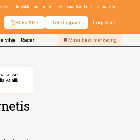
Iseteenindus
ed.ee
logistikauudised.ee
ehitusuudised.ee
aripaev.ee
finantsu
Telli Bestmarketing
Küsi AI-lt
Telli ligipääs
Logi sisse
a vihje
Radar
Minu best marketing
taalsesse
la vajalik
rnetis