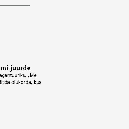
umi juurde
vagentuuriks. „Me
ältida olukorda, kus