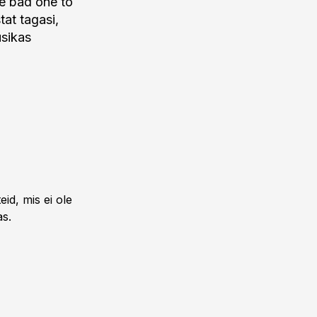
ne bad one to
tat tagasi,
usikas
id, mis ei ole
as.