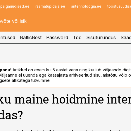
palgauudised.ee
raamatupidaja.ee
aritehnoloogia.ee
toostusuudis
Infopank
Radar
ritused
BalticBest
Password
Töö
Sisuturundus
Saad
panu!
Artikkel on enam kui 5 aastat vana ning kuulub väljaande digi
. Väljaanne ei uuenda ega kaasajasta arhiveeritud sisu, mistõttu võib ol
sete allikatega tutvumine
iku maine hoidmine inte
das?