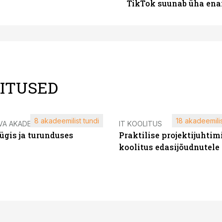
TikTok suunab üha ena
LITUSED
8 akadeemilist tundi
18 akadeemilis
VA AKADEEMIA
IT KOOLITUS
ügis ja turunduses
Praktilise projektijuhtim
koolitus edasijõudnutele