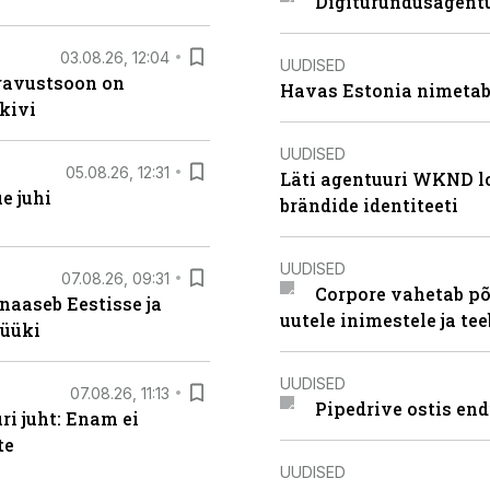
Digiturundusagentu
03.08.26, 12:04
UUDISED
ugavustsoon on
Havas Estonia nimetab 
kivi
UUDISED
05.08.26, 12:31
Läti agentuuri WKND lo
e juhi
brändide identiteeti
UUDISED
07.08.26, 09:31
Corpore vahetab põ
naaseb Eestisse ja
uutele inimestele ja t
müüki
UUDISED
07.08.26, 11:13
Pipedrive ostis end
i juht: Enam ei
te
UUDISED