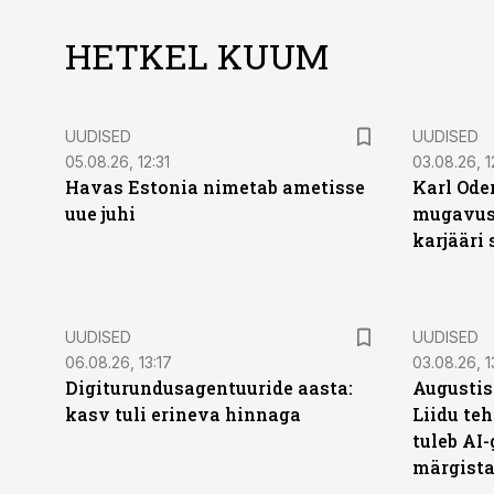
HETKEL KUUM
UUDISED
UUDISED
05.08.26, 12:31
03.08.26, 1
Havas Estonia nimetab ametisse
Karl Oder
uue juhi
mugavust
karjääri
UUDISED
UUDISED
06.08.26, 13:17
03.08.26, 1
Digiturundusagentuuride aasta:
Augustis
kasv tuli erineva hinnaga
Liidu teh
tuleb AI-
märgist