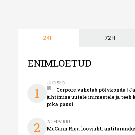
24H
72H
ENIMLOETUD
UUDISED
1
Corpore vahetab põlvkonda | J
juhtimise uutele inimestele ja tee
pika pausi
INTERVJUU
2
McCann Riga loovjuht: antiturundu