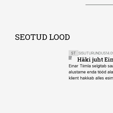
SEOTUD LOOD
ST
SISUTURUNDUS
14.0
Häki juht Ei
Einar Tiimla selgitab 
alustame enda tööd alati
klient hakkab alles esi