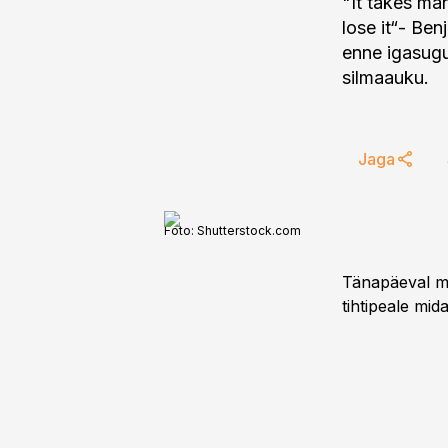
"It takes ma
lose it“- Ben
enne igasugus
silmaauku.
Jaga
Foto:
Shutterstock.com
Tänapäeval män
tihtipeale mid