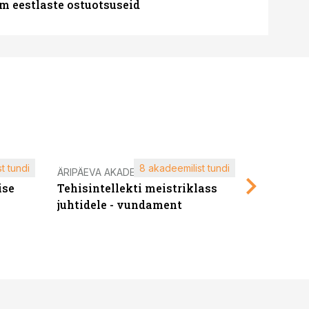
m eestlaste ostuotsuseid
t tundi
8 akadeemilist tundi
ÄRIPÄEVA AKADEEMIA
ÄRIPÄEVA 
ise
Tehisintellekti meistriklass
Edukate f
juhtidele - vundament
kliendiü