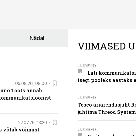
Nädal
VIIMASED U
UUDISED
Läti kommunikatsio
isegi pooleks aastaks e
05.08.26, 09:00
anno Toots annab
b kommunikatsioonist
UUDISED
Tesco äriarendusjuht R
juhtima Threod System
27.07.26, 13:20
s võtab võimust
UUDISED