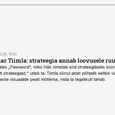
5.26, 11:00
nar Tiimla: strateegia annab loovusele ru
saates „Password“, miks Häk nimetab end strateegiliseks loo
 strateegiast,“ ütleb ta. Tiimla sõnul aitab põhjalik eeltöö v
meste visuaalide pealt mõtlema, mida ta tegelikult tahab.