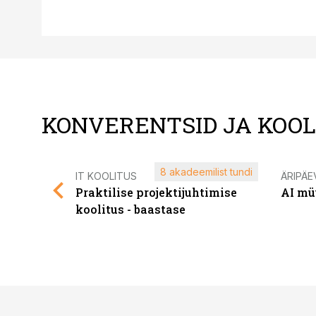
KONVERENTSID JA KOO
8 akadeemilist tundi
IT KOOLITUS
ÄRIPÄE
Praktilise projektijuhtimise
AI mü
koolitus - baastase