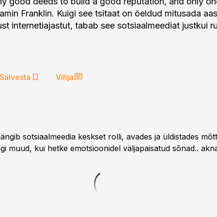
ny good deeds to build a good reputation, and only o
jamin Franklin. Kuigi see tsitaat on öeldud mitusada aas
t internetiajastut, tabab see sotsiaalmeediat justkui r
Salvesta
Vihja
gib sotsiaalmeedia keskset rolli, avades ja üldistades mõtte
agi muud, kui hetke emotsioonidel väljapaisatud sõnad.. akn