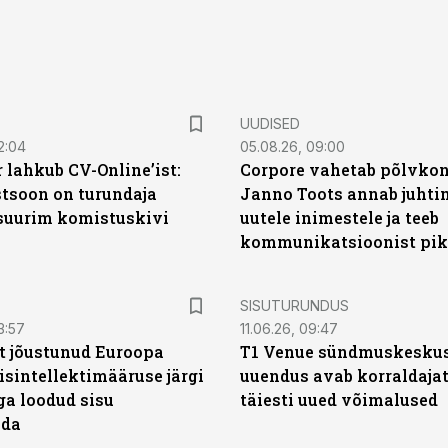
UUDISED
2:04
05.08.26, 09:00
 lahkub CV-Online’ist:
Corpore vahetab põlvkon
soon on turundaja
Janno Toots annab juhti
 suurim komistuskivi
uutele inimestele ja teeb
kommunikatsioonist pik
ST
SISUTURUNDUS
3:57
11.06.26, 09:47
t jõustunud Euroopa
T1 Venue sündmuskesku
isintellektimääruse järgi
uuendus avab korraldajat
ga loodud sisu
täiesti uued võimalused
ada