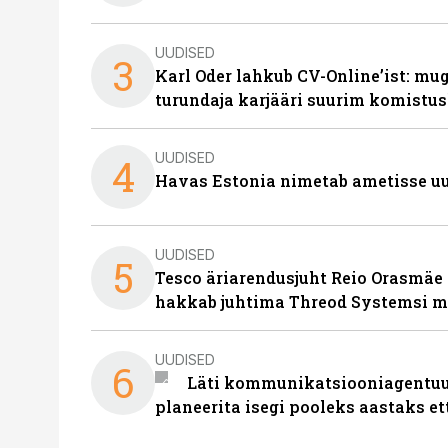
UUDISED
3
Karl Oder lahkub CV-Online’ist: m
turundaja karjääri suurim komistus
UUDISED
4
Havas Estonia nimetab ametisse uu
UUDISED
5
Tesco äriarendusjuht Reio Orasmäe 
hakkab juhtima Threod Systemsi 
UUDISED
6
Läti kommunikatsiooniagentuur
planeerita isegi pooleks aastaks et