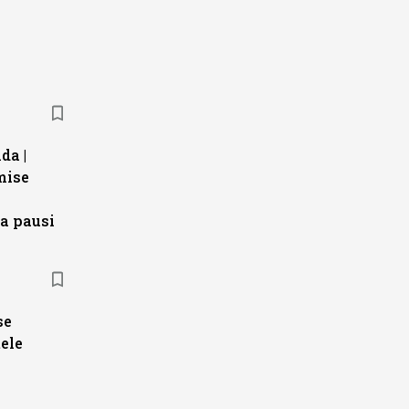
da |
mise
a pausi
se
ele