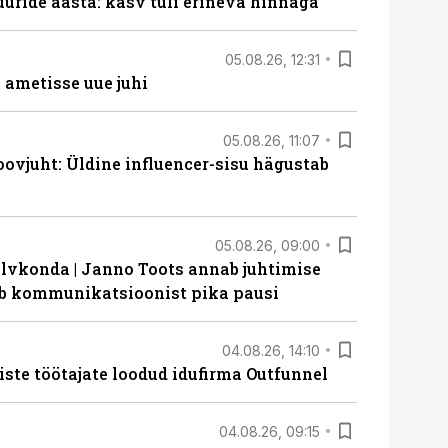
uride aasta: kasv tuli erineva hinnaga
05.08.26, 12:31
ametisse uue juhi
05.08.26, 11:07
ovjuht: Üldine influencer-sisu hägustab
05.08.26, 09:00
lvkonda | Janno Toots annab juhtimise
eeb kommunikatsioonist pika pausi
04.08.26, 14:10
iste töötajate loodud idufirma Outfunnel
04.08.26, 09:15