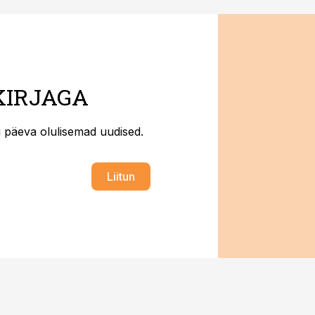
KIRJAGA
ti päeva olulisemad uudised.
Liitun