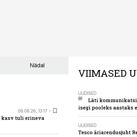
Nädal
VIIMASED U
UUDISED
Läti kommunikatsio
isegi pooleks aastaks e
06.08.26, 13:17
 kasv tuli erineva
UUDISED
Tesco äriarendusjuht R