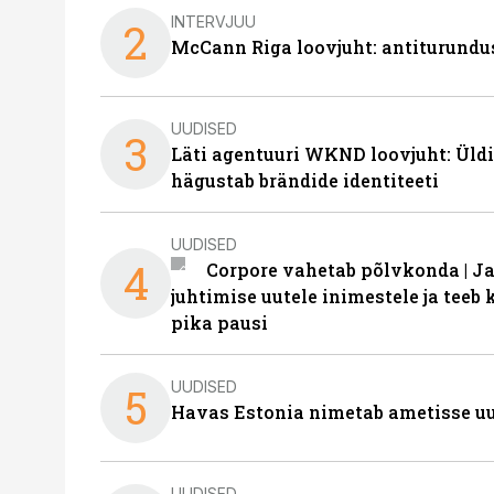
INTERVJUU
2
McCann Riga loovjuht: antiturundu
UUDISED
3
Läti agentuuri WKND loovjuht: Üldi
hägustab brändide identiteeti
UUDISED
4
Corpore vahetab põlvkonda | J
juhtimise uutele inimestele ja tee
pika pausi
UUDISED
5
Havas Estonia nimetab ametisse uu
UUDISED