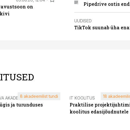
Pipedrive ostis end
ugavustsoon on
kivi
UUDISED
TikTok suunab üha ena
LITUSED
8 akadeemilist tundi
18 akadeemilis
VA AKADEEMIA
IT KOOLITUS
ügis ja turunduses
Praktilise projektijuhtim
koolitus edasijõudnutele