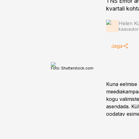
TNS Emor an
Helen Kü
kaasautor
Jaga
Foto:
Shutterstock.com
Kuna eelmise a
meediakampaan
kogu valimist
asendada. Kül
oodatav esime