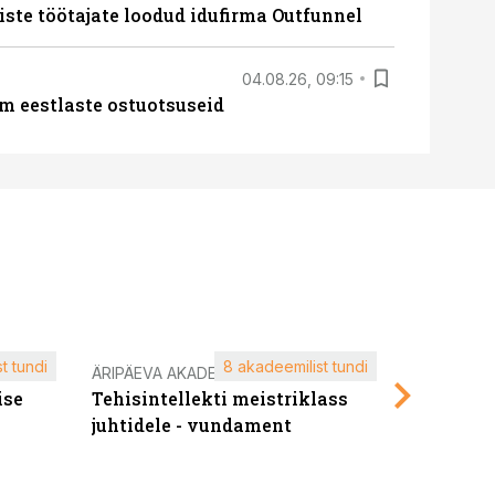
iste töötajate loodud idufirma Outfunnel
04.08.26, 09:15
m eestlaste ostuotsuseid
t tundi
8 akadeemilist tundi
ÄRIPÄEVA AKADEEMIA
ÄRIPÄEVA 
ise
Tehisintellekti meistriklass
Edukate f
juhtidele - vundament
kliendiü