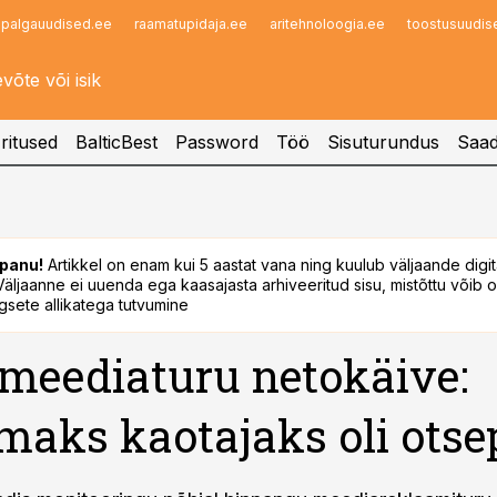
palgauudised.ee
raamatupidaja.ee
aritehnoloogia.ee
toostusuudis
Infopank
Radar
ritused
BalticBest
Password
Töö
Sisuturundus
Saad
panu!
Artikkel on enam kui 5 aastat vana ning kuulub väljaande digi
. Väljaanne ei uuenda ega kaasajasta arhiveeritud sisu, mistõttu võib ol
sete allikatega tutvumine
 meediaturu netokäive:
maks kaotajaks oli otse