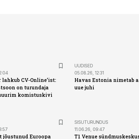
UUDISED
2:04
05.08.26, 12:31
 lahkub CV-Online’ist:
Havas Estonia nimetab 
soon on turundaja
uue juhi
 suurim komistuskivi
ST
SISUTURUNDUS
3:57
11.06.26, 09:47
t jõustunud Euroopa
T1 Venue sündmuskesku