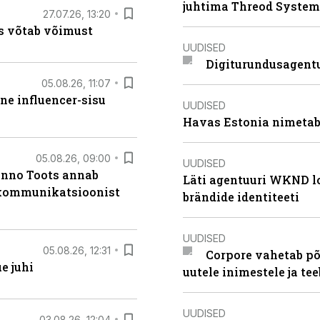
juhtima Threod System
27.07.26, 13:20
s võtab võimust
UUDISED
Digiturundusagentu
05.08.26, 11:07
ne influencer-sisu
UUDISED
Havas Estonia nimetab 
05.08.26, 09:00
UUDISED
anno Toots annab
Läti agentuuri WKND lo
b kommunikatsioonist
brändide identiteeti
UUDISED
05.08.26, 12:31
Corpore vahetab põ
e juhi
uutele inimestele ja t
UUDISED
03.08.26, 12:04