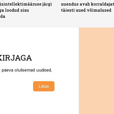
isintellektimääruse järgi
uuendus avab korraldajat
ga loodud sisu
täiesti uued võimalused
ada
KIRJAGA
ti päeva olulisemad uudised.
Liitun