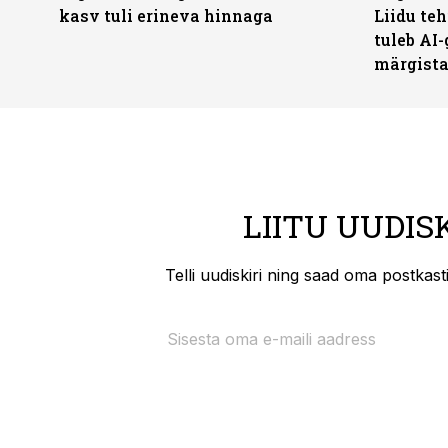
kasv tuli erineva hinnaga
Liidu teh
tuleb AI-
märgist
LIITU UUDIS
Telli uudiskiri ning saad oma postkas