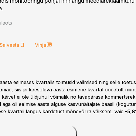
dis monitooringu põhjal hinnangu meediareklaamituru
laots
Salvesta
Vihja
asta esimeses kvartalis toimusid valimised ning selle toetus
iad, siis jäi käesoleva aasta esimene kvartal oodatult miin
e käivet ei ole üldjuhul võimalik nö tavapärase kommertsre
l aga oli eelmise aasta alguse kasvunäitajate baasil (kogut
se kvartali langus kardetust mõnevõrra väiksem, vaid
-5,