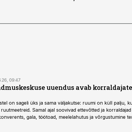
6.26, 09:47
dmuskeskuse uuendus avab korraldajatel
l on sageli üks ja sama väljakutse: ruumi on küll palju, kuid
 ruutmeetreid. Samal ajal soovivad ettevõtted ja korraldaja
onverents, gala, töötoad, meelelahutus ja võrgustumine ter
at asukohta. T1 keskuses tegutsev sündmuskeskus T1 Venue
uendusega, mis pakub senisest oluliselt rohkem lahendusi.