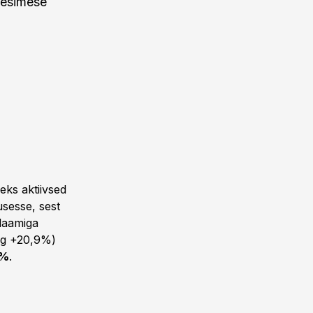
 esimese
eks aktiivsed
usesse, sest
klaamiga
urg +20,9%)
8%
.