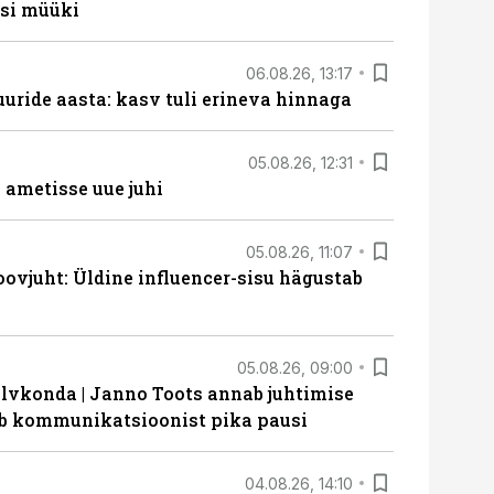
si müüki
06.08.26, 13:17
uride aasta: kasv tuli erineva hinnaga
05.08.26, 12:31
ametisse uue juhi
05.08.26, 11:07
ovjuht: Üldine influencer-sisu hägustab
05.08.26, 09:00
lvkonda | Janno Toots annab juhtimise
eeb kommunikatsioonist pika pausi
04.08.26, 14:10