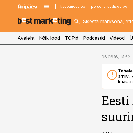
kaubandus.ee
personaliuudised.ee
kinnisvarauudised.ee
imelineajalugu.ee
logistikauudised.ee
imelineteadus.ee
Avaleht
Kõik lood
TOPid
Podcastid
Videod
Ü
cebook
06.06.16, 14:52
Twitter)
Tähele
kedIn
arhiivi
kaasaeg
ail
Eesti
k
suuri