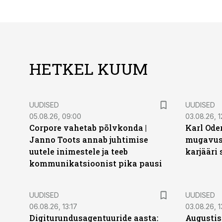
HETKEL KUUM
UUDISED
UUDISED
05.08.26, 09:00
03.08.26, 1
Corpore vahetab põlvkonda |
Karl Oder
Janno Toots annab juhtimise
mugavust
uutele inimestele ja teeb
karjääri
kommunikatsioonist pika pausi
UUDISED
UUDISED
06.08.26, 13:17
03.08.26, 1
Digiturundusagentuuride aasta:
Augustis