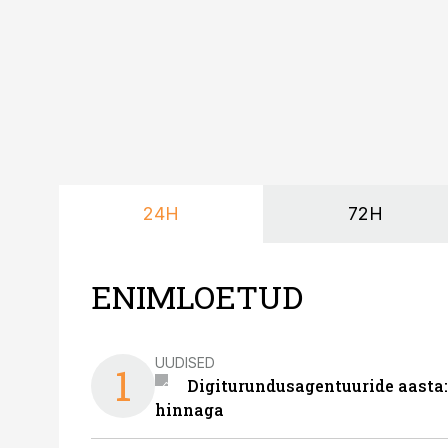
24H
72H
ENIMLOETUD
UUDISED
1
Digiturundusagentuuride aasta:
hinnaga