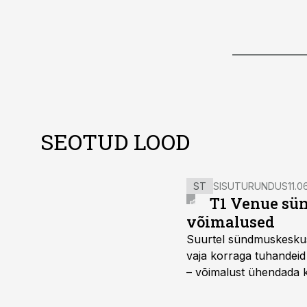
SEOTUD LOOD
ST
SISUTURUNDUS
11.0
T1 Venue sün
võimalused
Suurtel sündmuskeskuste
vaja korraga tuhandeid
– võimalust ühendada k
kasutama mitut erinev
vajadustele vastanud u