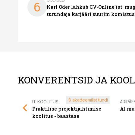
6
Karl Oder lahkub CV-Online’ist: m
turundaja karjääri suurim komistus
KONVERENTSID JA KOO
8 akadeemilist tundi
IT KOOLITUS
ÄRIPÄE
Praktilise projektijuhtimise
AI mü
koolitus - baastase