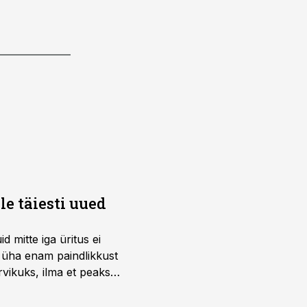
e täiesti uued
 mitte iga üritus ei
d üha enam paindlikkust
vikuks, ilma et peaks
 on just nendele