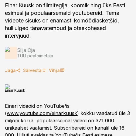
Einar Kuusk on filmitegija, koomik ning üks Eesti
esimesi ja populaarsemaid youtubereid. Tema
videote sisuks on enamasti komöödiasketšid,
hulljulged tänavatembud ja otsekohesed
intervjuud.
Silja Oja
TULI peatoimetaja
Jaga
Salvesta
Vihja
Einar Kuusk
Einari videoid on YouTube'is
(
www.youtube.com/einarkuusk
) kokku vaadatud üle 3
miljoni korra, populaarseimal videol on 371 000
unikaalset vaatamist. Subscribereid on kanalil üle 16
000. Hiljuti avaldas ta YouTube'is Eesti esimese