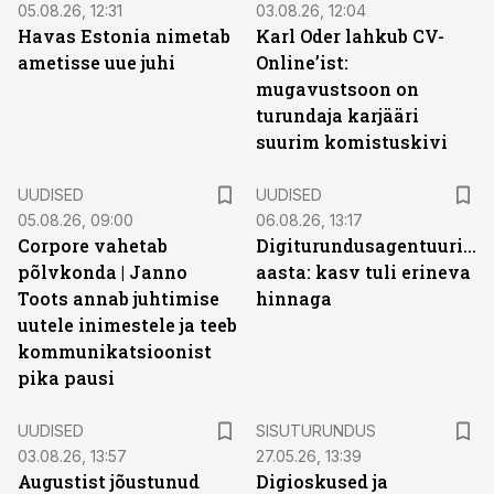
05.08.26, 12:31
03.08.26, 12:04
Havas Estonia nimetab
Karl Oder lahkub CV-
ametisse uue juhi
Online’ist:
mugavustsoon on
turundaja karjääri
suurim komistuskivi
UUDISED
UUDISED
05.08.26, 09:00
06.08.26, 13:17
Corpore vahetab
Digiturundusagentuuride
põlvkonda | Janno
aasta: kasv tuli erineva
Toots annab juhtimise
hinnaga
uutele inimestele ja teeb
kommunikatsioonist
pika pausi
ST
UUDISED
SISUTURUNDUS
03.08.26, 13:57
27.05.26, 13:39
Augustist jõustunud
Digioskused ja