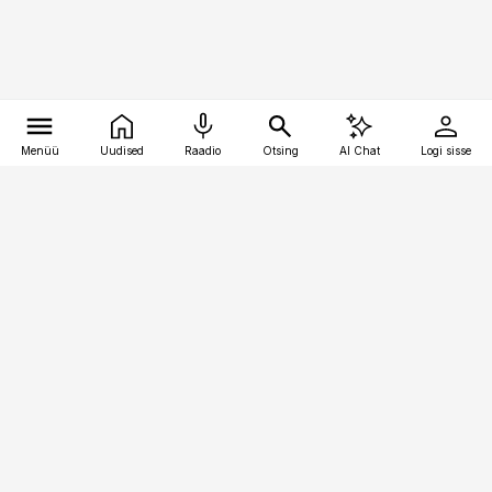
Menüü
Uudised
Raadio
Otsing
AI Chat
Logi sisse
Vana-Lõuna 39/1, 19094 Tallinn
(+372) 667 0111
bestmarketing@best-marketing.ee
Telli
Reklaam
Firmast
Sisu kasutamisõigused
Ajakirjaniku
eetikakoodeks