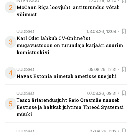
INTERVJUU
27.07.26, 13:20
2
McCann Riga loovjuht: antiturundus võtab
võimust
UUDISED
03.08.26, 12:04
Karl Oder lahkub CV-Online’ist:
3
mugavustsoon on turundaja karjääri suurim
komistuskivi
UUDISED
05.08.26, 12:31
4
Havas Estonia nimetab ametisse uue juhi
UUDISED
07.08.26, 09:31
Tesco äriarendusjuht Reio Orasmäe naaseb
5
Eestisse ja hakkab juhtima Threod Systemsi
müüki
UUDISED
07.08.26, 11:13