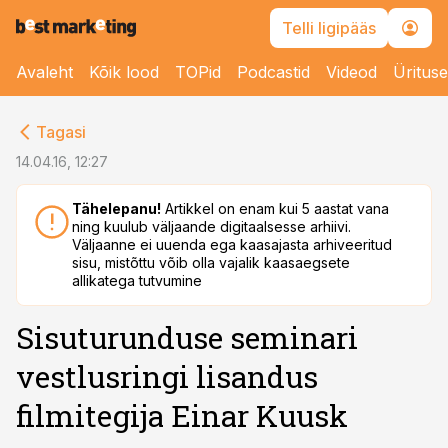
Telli ligipääs
Avaleht
Kõik lood
TOPid
Podcastid
Videod
Üritus
cebook
Tagasi
Twitter)
14.04.16, 12:27
kedIn
Tähelepanu!
Artikkel on enam kui 5 aastat vana
ning kuulub väljaande digitaalsesse arhiivi.
ail
Väljaanne ei uuenda ega kaasajasta arhiveeritud
sisu, mistõttu võib olla vajalik kaasaegsete
k
allikatega tutvumine
Sisuturunduse seminari
vestlusringi lisandus
filmitegija Einar Kuusk