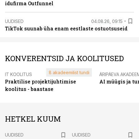
idufirma Outfunnel
UUDISED
04.08.26, 09:15
TikTok suunab üha enam eestlaste ostuotsuseid
KONVERENTSID JA KOOLITUSED
8 akadeemilist tundi
IT KOOLITUS
ÄRIPÄEVA AKADEE
Praktilise projektijuhtimise
AI müügis ja t
koolitus - baastase
HETKEL KUUM
UUDISED
UUDISED