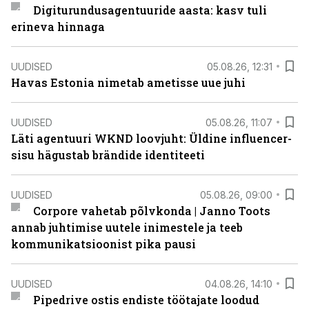
Digiturundusagentuuride aasta: kasv tuli
erineva hinnaga
UUDISED
05.08.26, 12:31
Havas Estonia nimetab ametisse uue juhi
UUDISED
05.08.26, 11:07
Läti agentuuri WKND loovjuht: Üldine influencer-
sisu hägustab brändide identiteeti
UUDISED
05.08.26, 09:00
Corpore vahetab põlvkonda | Janno Toots
annab juhtimise uutele inimestele ja teeb
kommunikatsioonist pika pausi
UUDISED
04.08.26, 14:10
Pipedrive ostis endiste töötajate loodud