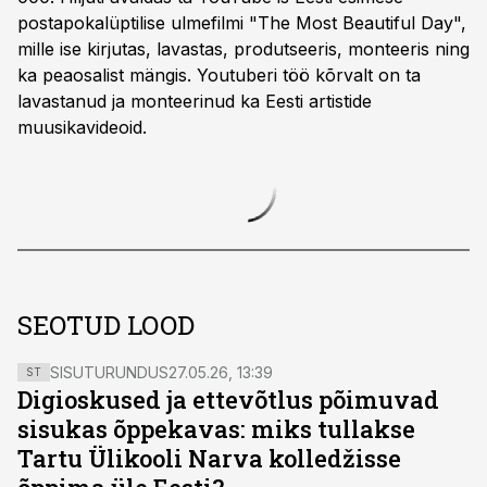
postapokalüptilise ulmefilmi "The Most Beautiful Day",
mille ise kirjutas, lavastas, produtseeris, monteeris ning
ka peaosalist mängis. Youtuberi töö kõrvalt on ta
lavastanud ja monteerinud ka Eesti artistide
muusikavideoid.
SEOTUD LOOD
SISUTURUNDUS
27.05.26, 13:39
ST
Digioskused ja ettevõtlus põimuvad
sisukas õppekavas: miks tullakse
Tartu Ülikooli Narva kolledžisse