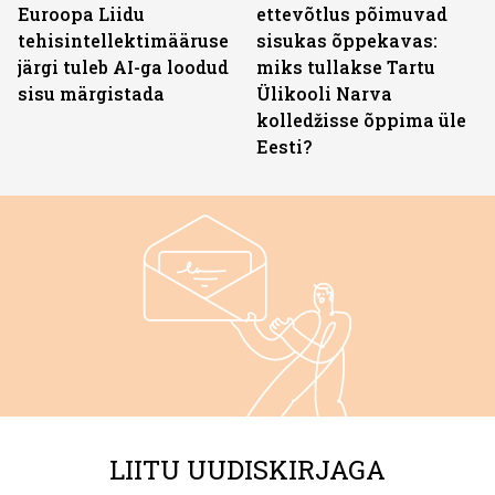
Euroopa Liidu
ettevõtlus põimuvad
tehisintellektimääruse
sisukas õppekavas:
järgi tuleb AI-ga loodud
miks tullakse Tartu
sisu märgistada
Ülikooli Narva
kolledžisse õppima üle
Eesti?
LIITU UUDISKIRJAGA