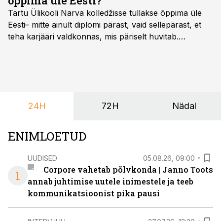
õppima üle Eesti?
Tartu Ülikooli Narva kolledžisse tullakse õppima üle
Eesti– mitte ainult diplomi pärast, vaid sellepärast, et
teha karjääri valdkonnas, mis päriselt huvitab.
Õppekava “Ettevõtlus ja digilahendused” ühendab
ettevõtluse, tehnoloogia ja praktilised oskused viisil,
mis kõnetab nii ettevõtjaid, värskeid koolilõpetajaid kui
ka neid, kes soovivad teha karjääripööret.
24H
72H
Nädal
ENIMLOETUD
UUDISED
05.08.26, 09:00
Corpore vahetab põlvkonda | Janno Toots
1
annab juhtimise uutele inimestele ja teeb
kommunikatsioonist pika pausi