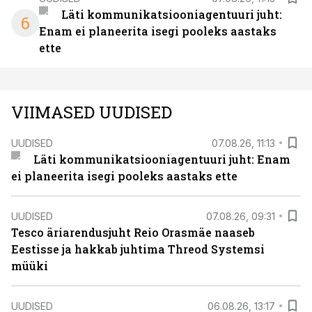
Läti kommunikatsiooniagentuuri juht:
6
Enam ei planeerita isegi pooleks aastaks
ette
VIIMASED UUDISED
UUDISED
07.08.26, 11:13
Läti kommunikatsiooniagentuuri juht: Enam
ei planeerita isegi pooleks aastaks ette
UUDISED
07.08.26, 09:31
Tesco äriarendusjuht Reio Orasmäe naaseb
Eestisse ja hakkab juhtima Threod Systemsi
müüki
UUDISED
06.08.26, 13:17