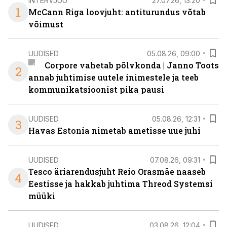
INTERVJUU
27.07.26, 13:20
1
McCann Riga loovjuht: antiturundus võtab
võimust
UUDISED
05.08.26, 09:00
Corpore vahetab põlvkonda | Janno Toots
2
annab juhtimise uutele inimestele ja teeb
kommunikatsioonist pika pausi
UUDISED
05.08.26, 12:31
3
Havas Estonia nimetab ametisse uue juhi
UUDISED
07.08.26, 09:31
Tesco äriarendusjuht Reio Orasmäe naaseb
4
Eestisse ja hakkab juhtima Threod Systemsi
müüki
UUDISED
03.08.26, 12:04