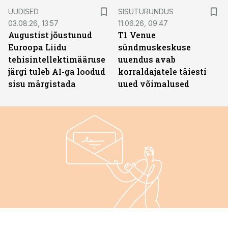
ST
UUDISED
SISUTURUNDUS
03.08.26, 13:57
11.06.26, 09:47
Augustist jõustunud
T1 Venue
Euroopa Liidu
sündmuskeskuse
tehisintellektimääruse
uuendus avab
järgi tuleb AI-ga loodud
korraldajatele täiesti
sisu märgistada
uued võimalused