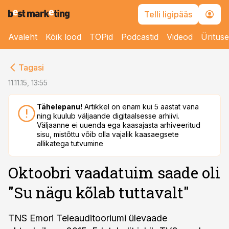
Telli ligipääs
Avaleht
Kõik lood
TOPid
Podcastid
Videod
Üritus
cebook
Tagasi
Twitter)
11.11.15, 13:55
kedIn
Tähelepanu!
Artikkel on enam kui 5 aastat vana
ning kuulub väljaande digitaalsesse arhiivi.
ail
Väljaanne ei uuenda ega kaasajasta arhiveeritud
sisu, mistõttu võib olla vajalik kaasaegsete
k
allikatega tutvumine
Oktoobri vaadatuim saade oli
"Su nägu kõlab tuttavalt"
TNS Emori Teleauditooriumi ülevaade