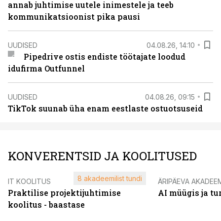
annab juhtimise uutele inimestele ja teeb
kommunikatsioonist pika pausi
UUDISED
04.08.26, 14:10
Pipedrive ostis endiste töötajate loodud
idufirma Outfunnel
UUDISED
04.08.26, 09:15
TikTok suunab üha enam eestlaste ostuotsuseid
KONVERENTSID JA KOOLITUSED
8 akadeemilist tundi
IT KOOLITUS
ÄRIPÄEVA AKADEE
Praktilise projektijuhtimise
AI müügis ja t
koolitus - baastase