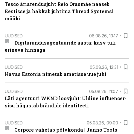
Tesco äriarendusjuht Reio Orasmäe naaseb
Eestisse ja hakkab juhtima Threod Systemsi
müüki
UUDISED
06.08.26, 13:17
Digiturundusagentuuride aasta: kasv tuli
erineva hinnaga
UUDISED
05.08.26, 12:31
Havas Estonia nimetab ametisse uue juhi
UUDISED
05.08.26, 11:07
Läti agentuuri WKND loovjuht: Üldine influencer-
sisu hägustab brändide identiteeti
UUDISED
05.08.26, 09:00
Corpore vahetab põlvkonda | Janno Toots