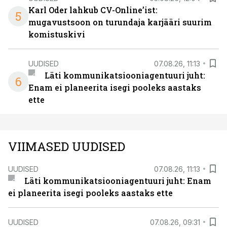
Karl Oder lahkub CV-Online’ist:
5
mugavustsoon on turundaja karjääri suurim
komistuskivi
UUDISED
07.08.26, 11:13
Läti kommunikatsiooniagentuuri juht:
6
Enam ei planeerita isegi pooleks aastaks
ette
VIIMASED UUDISED
UUDISED
07.08.26, 11:13
Läti kommunikatsiooniagentuuri juht: Enam
ei planeerita isegi pooleks aastaks ette
UUDISED
07.08.26, 09:31