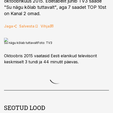
oktoobrikuus 2015. Edetabelit juhib TV3 saade
"Su nägu kõlab tuttavalt", aga 7 saadet TOP 10st
on Kanal 2 omad.
Jaga
Salvesta
Vihja
Su nägu kõlab tuttavalt
Foto:
TV3
Oktoobris 2015 vaatasid Eesti elanikud televiisorit
keskmiselt 3 tundi ja 44 minutit päevas.
SEOTUD LOOD