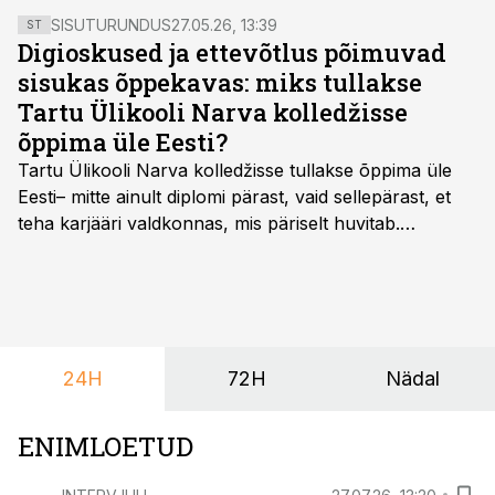
SISUTURUNDUS
27.05.26, 13:39
ST
Digioskused ja ettevõtlus põimuvad
sisukas õppekavas: miks tullakse
Tartu Ülikooli Narva kolledžisse
õppima üle Eesti?
Tartu Ülikooli Narva kolledžisse tullakse õppima üle
Eesti– mitte ainult diplomi pärast, vaid sellepärast, et
teha karjääri valdkonnas, mis päriselt huvitab.
Õppekava “Ettevõtlus ja digilahendused” ühendab
ettevõtluse, tehnoloogia ja praktilised oskused viisil,
mis kõnetab nii ettevõtjaid, värskeid koolilõpetajaid kui
ka neid, kes soovivad teha karjääripööret.
24H
72H
Nädal
ENIMLOETUD