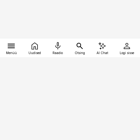
Menüü
Uudised
Raadio
Otsing
AI Chat
Logi sisse
Vana-Lõuna 39/1, 19094 Tallinn
(+372) 667 0111
bestmarketing@best-marketing.ee
Telli
Reklaam
Firmast