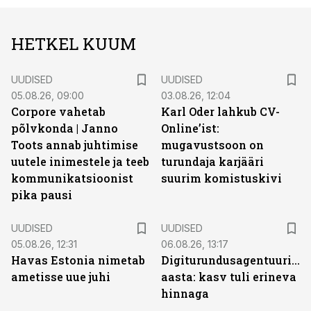
HETKEL KUUM
UUDISED
UUDISED
05.08.26, 09:00
03.08.26, 12:04
Corpore vahetab
Karl Oder lahkub CV-
põlvkonda | Janno
Online’ist:
Toots annab juhtimise
mugavustsoon on
uutele inimestele ja teeb
turundaja karjääri
kommunikatsioonist
suurim komistuskivi
pika pausi
UUDISED
UUDISED
05.08.26, 12:31
06.08.26, 13:17
Havas Estonia nimetab
Digiturundusagentuuride
ametisse uue juhi
aasta: kasv tuli erineva
hinnaga