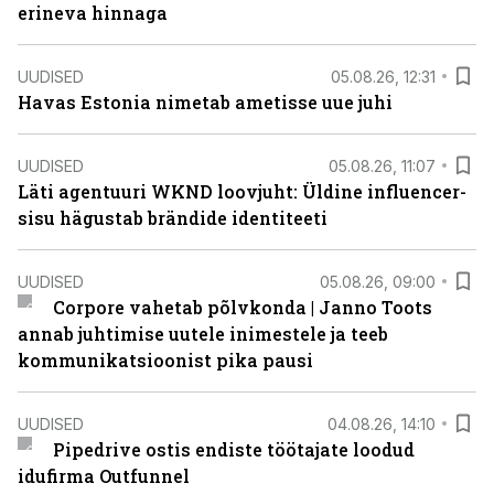
erineva hinnaga
UUDISED
05.08.26, 12:31
Havas Estonia nimetab ametisse uue juhi
UUDISED
05.08.26, 11:07
Läti agentuuri WKND loovjuht: Üldine influencer-
sisu hägustab brändide identiteeti
UUDISED
05.08.26, 09:00
Corpore vahetab põlvkonda | Janno Toots
annab juhtimise uutele inimestele ja teeb
kommunikatsioonist pika pausi
UUDISED
04.08.26, 14:10
Pipedrive ostis endiste töötajate loodud
idufirma Outfunnel