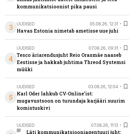
kommunikatsioonist pika pausi
UUDISED
05.08.26, 12:31
3
Havas Estonia nimetab ametisse uue juhi
UUDISED
07.08.26, 09:31
Tesco äriarendusjuht Reio Orasmäe naaseb
4
Eestisse ja hakkab juhtima Threod Systemsi
müüki
UUDISED
03.08.26, 12:04
Karl Oder lahkub CV-Online’ist:
5
mugavustsoon on turundaja karjääri suurim
komistuskivi
UUDISED
07.08.26, 11:13
Läti kommunikatsiooniagentuuri juht: