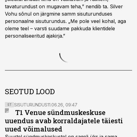
tavaturundust on mugavam teha,” nendib ta. Silver
Vohu sõnul on järgmine samm sisuturunduses
personaalne sisuturundus. „Me pole veel kohal, aga
oleme teel – varsti suudame pakkuda klientidele
personaliseeritud ajakirja.”
SEOTUD LOOD
SISUTURUNDUS
11.06.26, 09:47
ST
T1 Venue sündmuskeskuse
uuendus avab korraldajatele täiesti
uued võimalused
Suurtel sündmuskeskustel on sageli üks ja sama