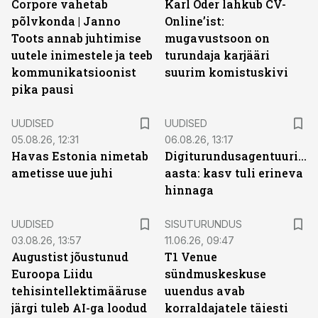
Corpore vahetab
Karl Oder lahkub CV-
põlvkonda | Janno
Online’ist:
Toots annab juhtimise
mugavustsoon on
uutele inimestele ja teeb
turundaja karjääri
kommunikatsioonist
suurim komistuskivi
pika pausi
UUDISED
UUDISED
05.08.26, 12:31
06.08.26, 13:17
Havas Estonia nimetab
Digiturundusagentuuride
ametisse uue juhi
aasta: kasv tuli erineva
hinnaga
ST
UUDISED
SISUTURUNDUS
03.08.26, 13:57
11.06.26, 09:47
Augustist jõustunud
T1 Venue
Euroopa Liidu
sündmuskeskuse
tehisintellektimääruse
uuendus avab
järgi tuleb AI-ga loodud
korraldajatele täiesti