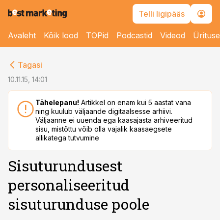
Telli ligipääs
Avaleht
Kõik lood
TOPid
Podcastid
Videod
Üritus
cebook
Tagasi
Twitter)
10.11.15, 14:01
kedIn
Tähelepanu!
Artikkel on enam kui 5 aastat vana
ning kuulub väljaande digitaalsesse arhiivi.
ail
Väljaanne ei uuenda ega kaasajasta arhiveeritud
sisu, mistõttu võib olla vajalik kaasaegsete
k
allikatega tutvumine
Sisuturundusest
personaliseeritud
sisuturunduse poole