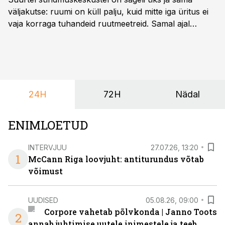
väljakutse: ruumi on küll palju, kuid mitte iga üritus ei
vaja korraga tuhandeid ruutmeetreid. Samal ajal
soovivad ettevõtted ja korraldajad üha enam
paindlikkust – võimalust ühendada konverents, gala,
töötoad, meelelahutus ja võrgustumine tervikuks, ilma
et peaks kasutama mitut erinevat asukohta. T1
keskuses tegutsev sündmuskeskus T1 Venue on just
24H
72H
Nädal
nendele vajadustele vastanud uuendusega, mis pakub
senisest oluliselt rohkem lahendusi.
ENIMLOETUD
INTERVJUU
27.07.26, 13:20
1
McCann Riga loovjuht: antiturundus võtab
võimust
UUDISED
05.08.26, 09:00
Corpore vahetab põlvkonda | Janno Toots
2
annab juhtimise uutele inimestele ja teeb