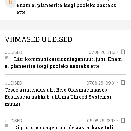
6
Enam ei planeerita isegi pooleks aastaks
ette
VIIMASED UUDISED
UUDISED
07.08.26, 11:13
Läti kommunikatsiooniagentuuri juht: Enam
ei planeerita isegi pooleks aastaks ette
UUDISED
07.08.26, 09:31
Tesco äriarendusjuht Reio Orasmäe naaseb
Eestisse ja hakkab juhtima Threod Systemsi
müüki
UUDISED
06.08.26, 13:17
Digiturundusagentuuride aasta: kasv tuli