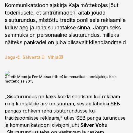
Kommunikatsiooniajakirja Kaja mõttekojas jõuti
tõdemusele, et sihtrühmadeni aitab jõuda
sisuturundus, mistõttu traditsioonilisele reklaamile
kuluv aeg ja raha suunatakse sinna. Järgmiseks
sammuks on personaalne sisuturundus, milleks
näiteks pankadel on juba piisavalt kliendiandmeid.
Jaga
Salvesta
Vihja
Gareth Mead ja Enn Metsar (Uber) kommunikatsiooniajakirja Kaja
mõttekojas 2015
„Sisuturundus on kaks korda soodsam kui reklaam
ning kontaktide arv on suurem, sestap lähebki SEB
pangas rohkem raha sisuturundusse kui
traditsioonilisse reklaami,” ütles SEB panga turunduse
ja kommunikatsiooni divisjoni juht
Silver Vohu
.
„Sisuturundust teha on väsitavam ja raskem,