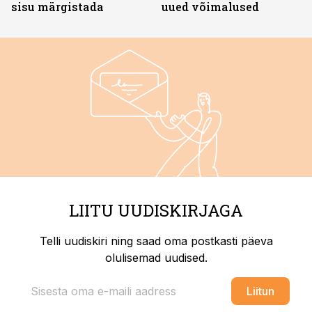
sisu märgistada
uued võimalused
LIITU UUDISKIRJAGA
Telli uudiskiri ning saad oma postkasti päeva
olulisemad uudised.
Liitun