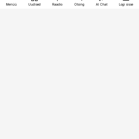
Menüü
Uudised
Raadio
Otsing
AI Chat
Logi sisse
Vana-Lõuna 39/1, 19094 Tallinn
(+372) 667 0111
bestmarketing@best-marketing.ee
Telli
Reklaam
Firmast
Sisu kasutamisõigused
Ajakirjaniku
eetikakoodeks
Üldtingimused
Privaatsustingimused
Küpsiste poliitika
KKK
Eesti Meediaettevõtete
Eelistuste haldamine
Liit