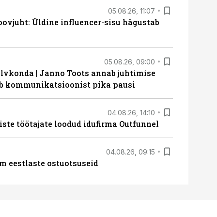
05.08.26, 11:07
ovjuht: Üldine influencer-sisu hägustab
05.08.26, 09:00
lvkonda | Janno Toots annab juhtimise
eeb kommunikatsioonist pika pausi
04.08.26, 14:10
iste töötajate loodud idufirma Outfunnel
04.08.26, 09:15
m eestlaste ostuotsuseid