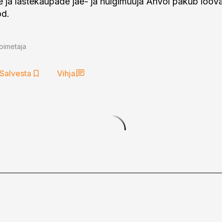
ja lastekaupade jae- ja hulgimüüja Anvol pakub loova
öd.
oimetaja
Salvesta
Vihja