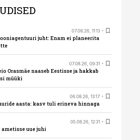
UDISED
07.08.26, 11:13
oniagentuuri juht: Enam ei planeerita
tte
07.08.26, 09:31
eio Orasmäe naaseb Eestisse ja hakkab
si müüki
06.08.26, 13:17
uride aasta: kasv tuli erineva hinnaga
05.08.26, 12:31
ametisse uue juhi