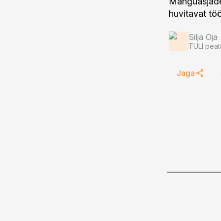
Mänguasjade 
huvitavat tö
Silja Oja
TULI peat
Jaga