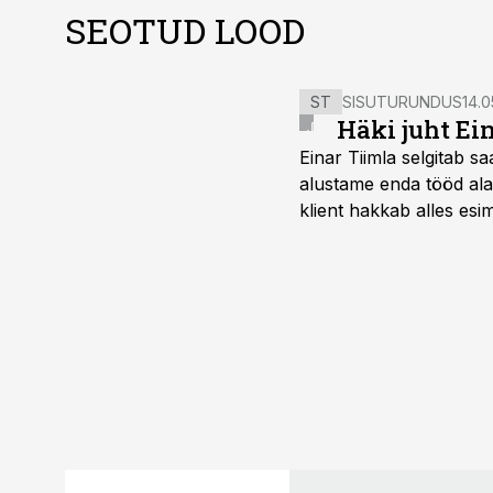
SEOTUD LOOD
ST
SISUTURUNDUS
14.0
Häki juht Ei
Einar Tiimla selgitab 
alustame enda tööd alati
klient hakkab alles esi