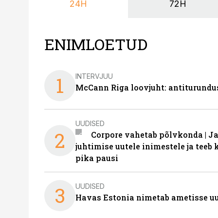
24H
72H
ENIMLOETUD
INTERVJUU
1
McCann Riga loovjuht: antiturundu
UUDISED
2
Corpore vahetab põlvkonda | J
juhtimise uutele inimestele ja tee
pika pausi
UUDISED
3
Havas Estonia nimetab ametisse uu