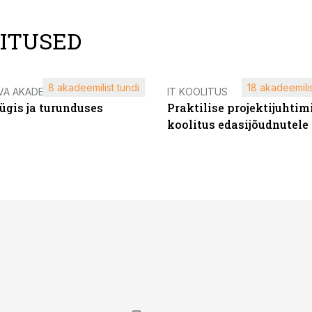
LITUSED
8 akadeemilist tundi
18 akadeemilis
VA AKADEEMIA
IT KOOLITUS
ügis ja turunduses
Praktilise projektijuhtim
koolitus edasijõudnutele