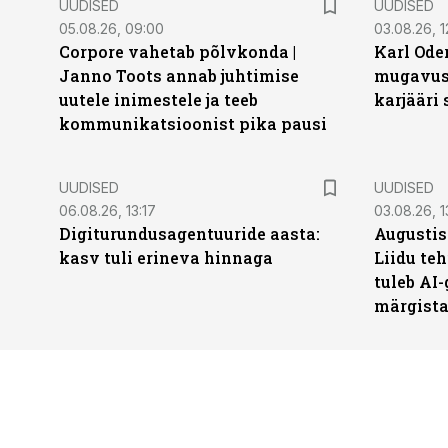
UUDISED
UUDISED
05.08.26, 09:00
03.08.26, 1
Corpore vahetab põlvkonda |
Karl Oder
Janno Toots annab juhtimise
mugavust
uutele inimestele ja teeb
karjääri
kommunikatsioonist pika pausi
UUDISED
UUDISED
06.08.26, 13:17
03.08.26, 1
Digiturundusagentuuride aasta:
Augustis
kasv tuli erineva hinnaga
Liidu teh
tuleb AI-
märgist