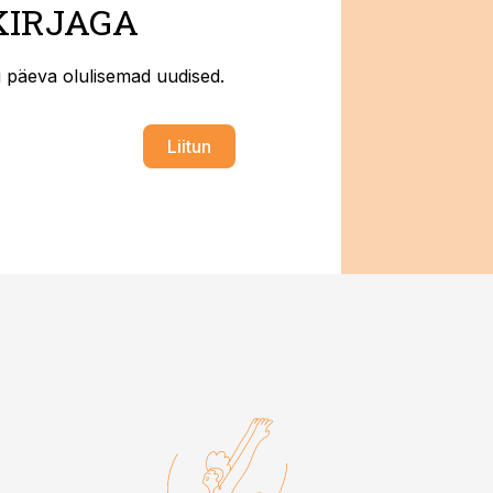
KIRJAGA
ti päeva olulisemad uudised.
Liitun