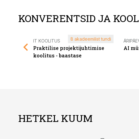
KONVERENTSID JA KOO
8 akadeemilist tundi
IT KOOLITUS
ÄRIPÄE
Praktilise projektijuhtimise
AI mü
koolitus - baastase
HETKEL KUUM