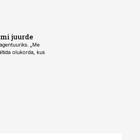
umi juurde
vagentuuriks. „Me
ältida olukorda, kus