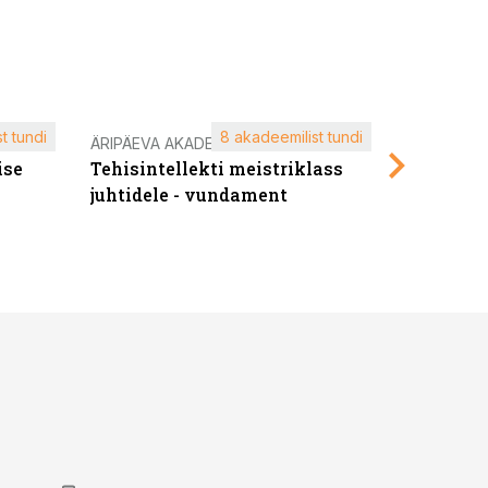
t tundi
8 akadeemilist tundi
ÄRIPÄEVA AKADEEMIA
ÄRIPÄEVA 
ise
Tehisintellekti meistriklass
Edukate f
juhtidele - vundament
kliendiü