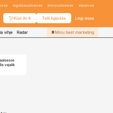
Iseteenindus
ed.ee
logistikauudised.ee
ehitusuudised.ee
aripaev.ee
finantsu
Telli Bestmarketing
Küsi AI-lt
Telli ligipääs
Logi sisse
a vihje
Radar
Minu best marketing
taalsesse
la vajalik