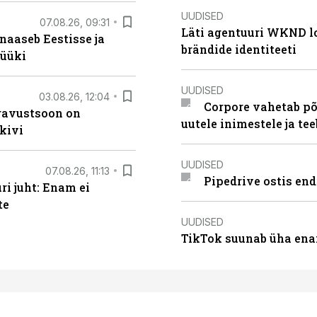
UUDISED
07.08.26, 09:31
Läti agentuuri WKND lo
naaseb Eestisse ja
brändide identiteeti
müüki
UUDISED
03.08.26, 12:04
Corpore vahetab põ
ugavustsoon on
uutele inimestele ja t
kivi
UUDISED
07.08.26, 11:13
Pipedrive ostis end
i juht: Enam ei
te
UUDISED
TikTok suunab üha ena