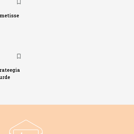
ametisse
trateegia
urde