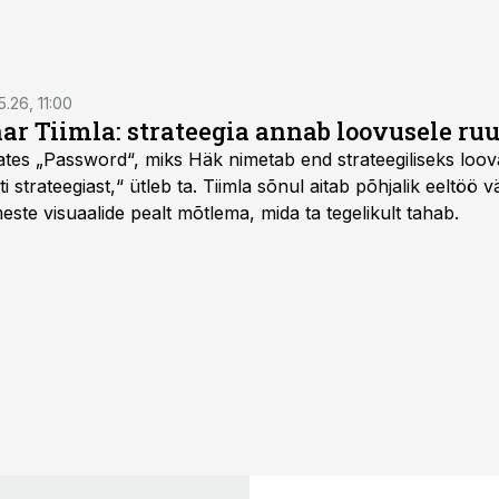
5.26, 11:00
nar Tiimla: strateegia annab loovusele ru
saates „Password“, miks Häk nimetab end strateegiliseks loo
 strateegiast,“ ütleb ta. Tiimla sõnul aitab põhjalik eeltöö v
meste visuaalide pealt mõtlema, mida ta tegelikult tahab.