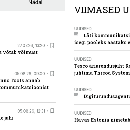
Nädal
VIIMASED U
UUDISED
Läti kommunikatsio
isegi pooleks aastaks e
27.07.26, 13:20
s võtab võimust
UUDISED
Tesco äriarendusjuht R
juhtima Threod System
05.08.26, 09:00
anno Toots annab
b kommunikatsioonist
UUDISED
Digiturundusagentu
05.08.26, 12:31
UUDISED
e juhi
Havas Estonia nimetab 