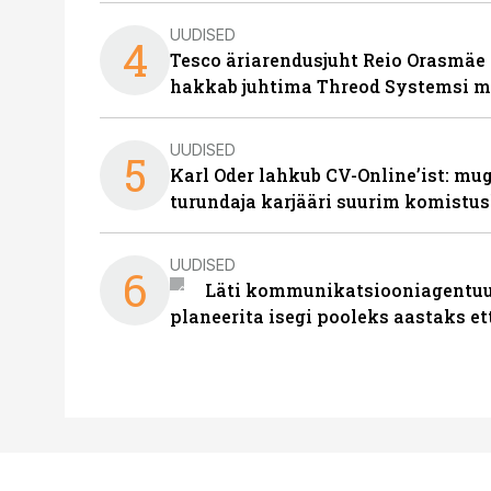
UUDISED
4
Tesco äriarendusjuht Reio Orasmäe 
hakkab juhtima Threod Systemsi 
UUDISED
5
Karl Oder lahkub CV-Online’ist: m
turundaja karjääri suurim komistus
UUDISED
6
Läti kommunikatsiooniagentuur
planeerita isegi pooleks aastaks et