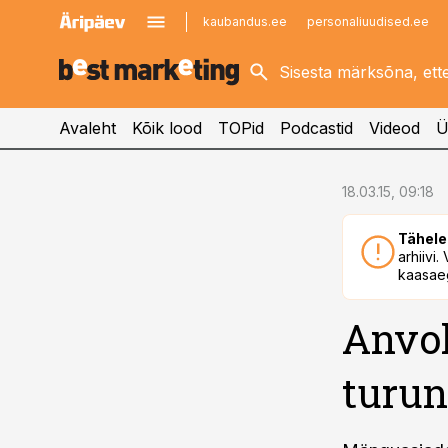
kaubandus.ee
personaliuudised.ee
kinnisvarauudised.ee
imelineajalugu.ee
logistikauudised.ee
imelineteadus.ee
Avaleht
Kõik lood
TOPid
Podcastid
Videod
Ü
cebook
18.03.15, 09:18
Twitter)
Tähele
kedIn
arhiivi
kaasaeg
ail
Anvol
k
turun