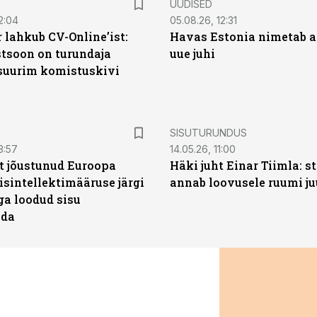
UUDISED
2:04
05.08.26, 12:31
 lahkub CV-Online’ist:
Havas Estonia nimetab 
soon on turundaja
uue juhi
 suurim komistuskivi
ST
SISUTURUNDUS
3:57
14.05.26, 11:00
t jõustunud Euroopa
Häki juht Einar Tiimla: s
isintellektimääruse järgi
annab loovusele ruumi ju
ga loodud sisu
ada