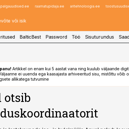
palgauudised.ee
raamatupidaja.ee
aritehnoloogia.ee
toostusuudis
Infopank
Radar
ritused
BalticBest
Password
Töö
Sisuturundus
Saad
panu!
Artikkel on enam kui 5 aastat vana ning kuulub väljaande digi
. Väljaanne ei uuenda ega kaasajasta arhiveeritud sisu, mistõttu võib ol
sete allikatega tutvumine
 otsib
duskoordinaatorit