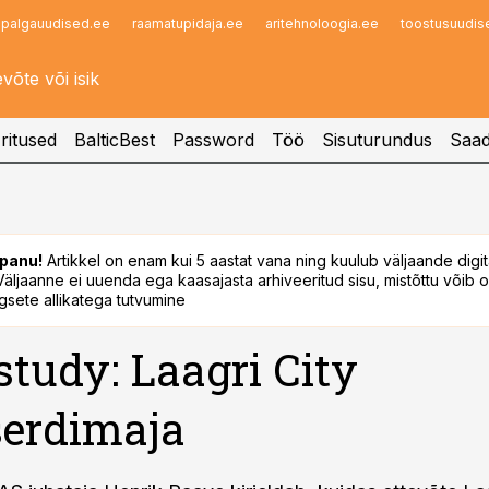
palgauudised.ee
raamatupidaja.ee
aritehnoloogia.ee
toostusuudis
Infopank
Radar
ritused
BalticBest
Password
Töö
Sisuturundus
Saad
panu!
Artikkel on enam kui 5 aastat vana ning kuulub väljaande digi
. Väljaanne ei uuenda ega kaasajasta arhiveeritud sisu, mistõttu võib ol
sete allikatega tutvumine
study: Laagri City
serdimaja