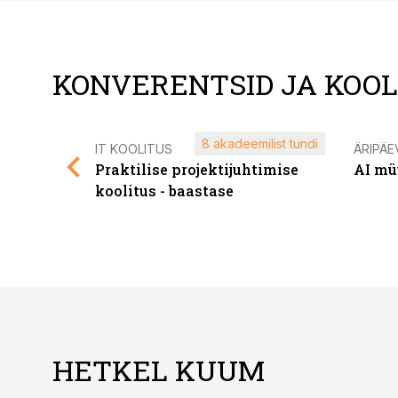
KONVERENTSID JA KOO
8 akadeemilist tundi
IT KOOLITUS
ÄRIPÄE
Praktilise projektijuhtimise
AI mü
koolitus - baastase
HETKEL KUUM