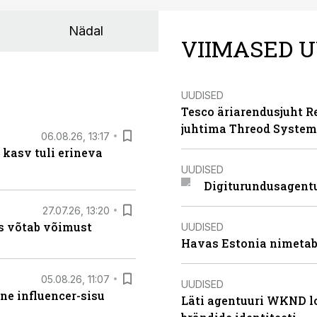
Nädal
VIIMASED U
UUDISED
Tesco äriarendusjuht R
juhtima Threod System
06.08.26, 13:17
 kasv tuli erineva
UUDISED
Digiturundusagentu
27.07.26, 13:20
s võtab võimust
UUDISED
Havas Estonia nimetab 
05.08.26, 11:07
UUDISED
ne influencer-sisu
Läti agentuuri WKND lo