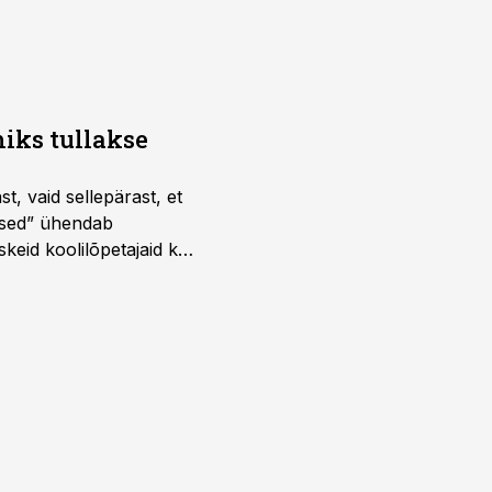
iks tullakse
t, vaid sellepärast, et
dused” ühendab
skeid koolilõpetajaid kui