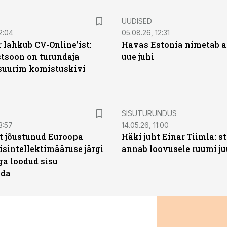
UUDISED
2:04
05.08.26, 12:31
 lahkub CV-Online’ist:
Havas Estonia nimetab 
soon on turundaja
uue juhi
 suurim komistuskivi
ST
SISUTURUNDUS
3:57
14.05.26, 11:00
t jõustunud Euroopa
Häki juht Einar Tiimla: s
isintellektimääruse järgi
annab loovusele ruumi ju
ga loodud sisu
ada