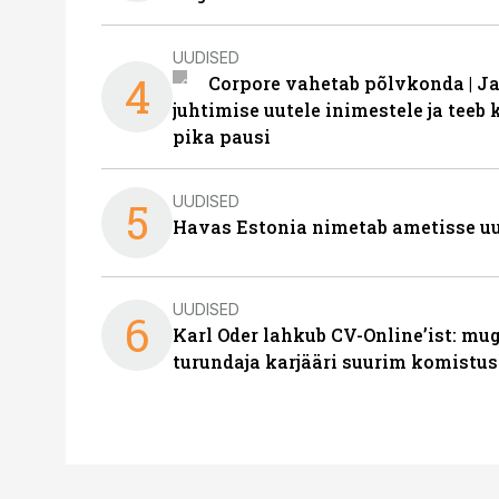
UUDISED
4
Corpore vahetab põlvkonda | J
juhtimise uutele inimestele ja tee
pika pausi
UUDISED
5
Havas Estonia nimetab ametisse uu
UUDISED
6
Karl Oder lahkub CV-Online’ist: m
turundaja karjääri suurim komistus