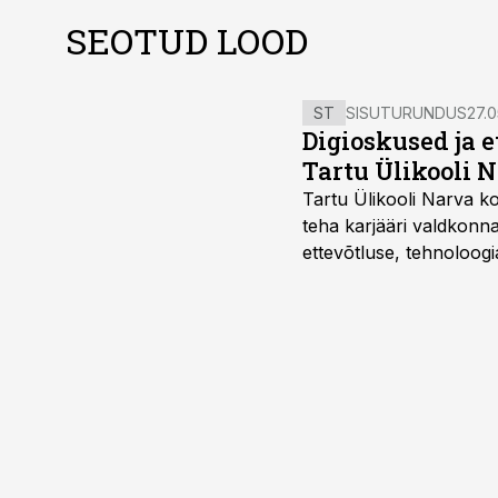
SEOTUD LOOD
ST
SISUTURUNDUS
27.0
Digioskused ja 
Tartu Ülikooli N
Tartu Ülikooli Narva kol
teha karjääri valdkonn
ettevõtluse, tehnoloogia
ka neid, kes soovivad t