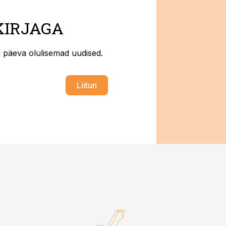
KIRJAGA
ti päeva olulisemad uudised.
Liitun