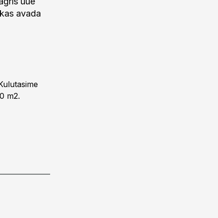
agris uue
 kas avada
 Kulutasime
00 m2.