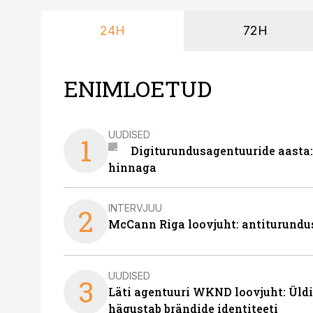
24H
72H
ENIMLOETUD
UUDISED
1
Digiturundusagentuuride aasta:
hinnaga
INTERVJUU
2
McCann Riga loovjuht: antiturundu
UUDISED
3
Läti agentuuri WKND loovjuht: Üldi
hägustab brändide identiteeti