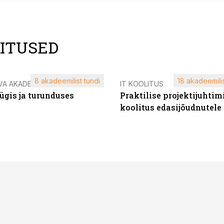
LITUSED
8 akadeemilist tundi
18 akadeemilis
VA AKADEEMIA
IT KOOLITUS
ügis ja turunduses
Praktilise projektijuhtim
koolitus edasijõudnutele