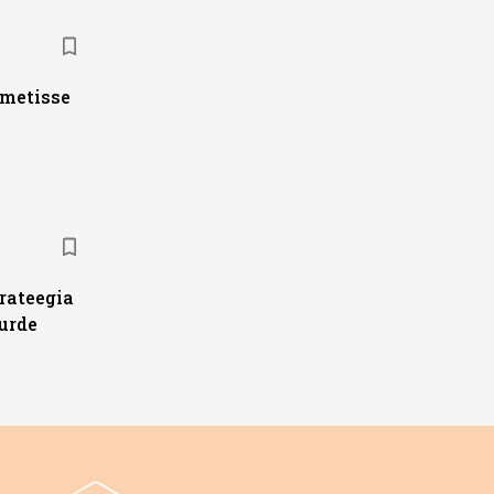
ametisse
trateegia
urde