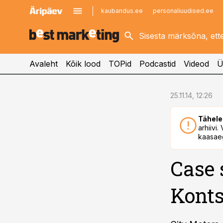
kaubandus.ee
personaliuudised.ee
kinnisvarauudised.ee
imelineajalugu.ee
logistikauudised.ee
imelineteadus.ee
Avaleht
Kõik lood
TOPid
Podcastid
Videod
Ü
cebook
25.11.14, 12:26
Twitter)
Tähele
kedIn
arhiivi
kaasaeg
ail
Case 
k
Kont