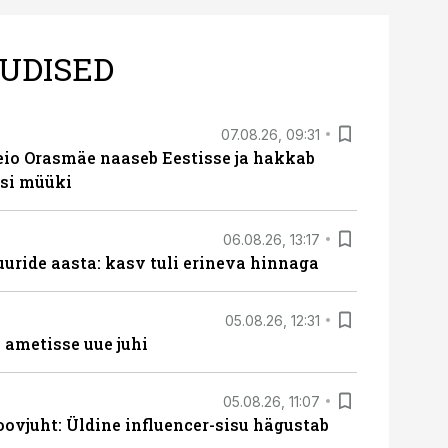
UDISED
07.08.26, 09:31
eio Orasmäe naaseb Eestisse ja hakkab
si müüki
06.08.26, 13:17
uride aasta: kasv tuli erineva hinnaga
05.08.26, 12:31
ametisse uue juhi
05.08.26, 11:07
ovjuht: Üldine influencer-sisu hägustab