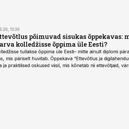
5.26, 13:39
ettevõtlus põimuvad sisukas õppekavas: m
arva kolledžisse õppima üle Eesti?
ledžisse tullakse õppima üle Eesti– mitte ainult diplomi päras
as, mis päriselt huvitab. Õppekava “Ettevõtlus ja digilahen
 ja praktilised oskused viisil, mis kõnetab nii ettevõtjaid, vär
eha karjääripööret.