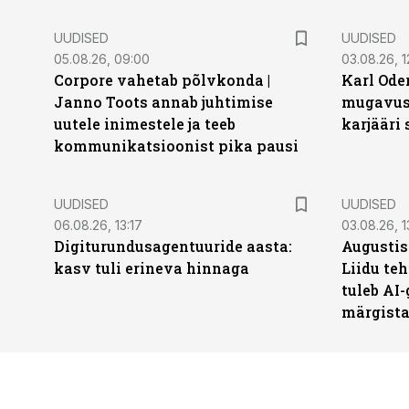
UUDISED
UUDISED
05.08.26, 09:00
03.08.26, 1
Corpore vahetab põlvkonda |
Karl Oder
Janno Toots annab juhtimise
mugavust
uutele inimestele ja teeb
karjääri
kommunikatsioonist pika pausi
UUDISED
UUDISED
06.08.26, 13:17
03.08.26, 1
Digiturundusagentuuride aasta:
Augustis
kasv tuli erineva hinnaga
Liidu teh
tuleb AI-
märgist