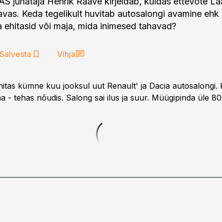
AS juhataja Henrik Raave kirjeldab, kuidas ettevõte La
avas. Keda tegelikult huvitab autosalongi avamine ehk
sa ehitasid või maja, mida inimesed tahavad?
Salvesta
Vihja
hitas kümne kuu jooksul uut Renault' ja Dacia autosalongi.
a - tehas nõudis. Salong sai ilus ja suur. Müügipinda üle 8