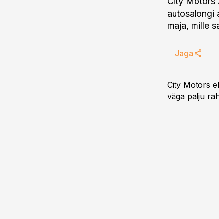
City Motors 
autosalongi 
maja, mille 
Jaga
City Motors e
väga palju rah