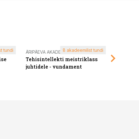
t tundi
8 akadeemilist tundi
ÄRIPÄEVA AKADEEMIA
ÄRIPÄEVA 
ise
Tehisintellekti meistriklass
Edukate f
juhtidele - vundament
kliendiü