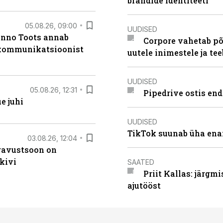
brändide identiteeti
05.08.26, 09:00
UUDISED
anno Toots annab
Corpore vahetab põ
b kommunikatsioonist
uutele inimestele ja t
UUDISED
05.08.26, 12:31
Pipedrive ostis end
e juhi
UUDISED
TikTok suunab üha ena
03.08.26, 12:04
ugavustsoon on
kivi
SAATED
Priit Kallas: järgm
ajutööst