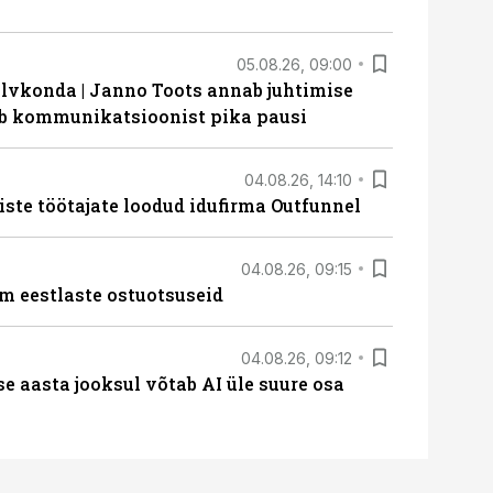
05.08.26, 09:00
lvkonda | Janno Toots annab juhtimise
eeb kommunikatsioonist pika pausi
04.08.26, 14:10
iste töötajate loodud idufirma Outfunnel
04.08.26, 09:15
m eestlaste ostuotsuseid
04.08.26, 09:12
ise aasta jooksul võtab AI üle suure osa