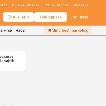
Iseteenindus
ed.ee
logistikauudised.ee
ehitusuudised.ee
aripaev.ee
finantsu
Telli Bestmarketing
Küsi AI-lt
Telli ligipääs
Logi sisse
a vihje
Radar
Minu best marketing
taalsesse
la vajalik