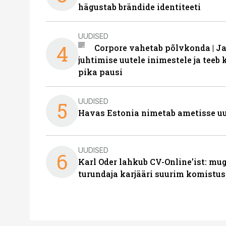
hägustab brändide identiteeti
UUDISED
4
Corpore vahetab põlvkonda | J
juhtimise uutele inimestele ja tee
pika pausi
UUDISED
5
Havas Estonia nimetab ametisse uu
UUDISED
6
Karl Oder lahkub CV-Online’ist: m
turundaja karjääri suurim komistus