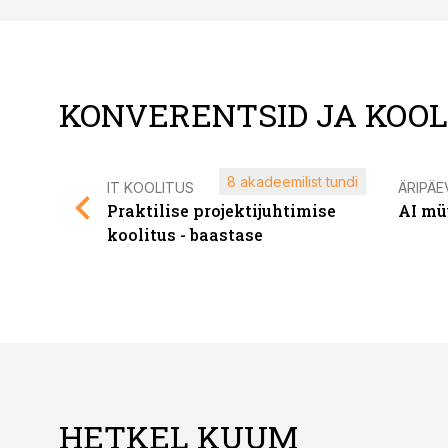
KONVERENTSID JA KOO
8 akadeemilist tundi
IT KOOLITUS
ÄRIPÄE
Praktilise projektijuhtimise
AI mü
koolitus - baastase
HETKEL KUUM