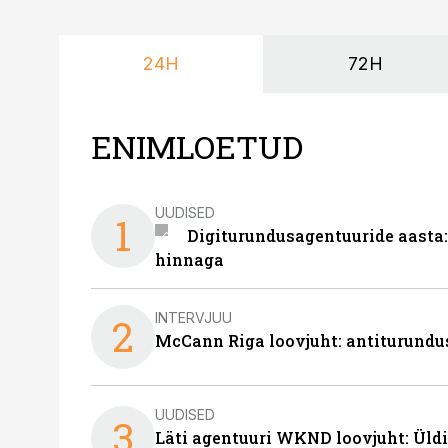
24H
72H
ENIMLOETUD
UUDISED
1
Digiturundusagentuuride aasta:
hinnaga
INTERVJUU
2
McCann Riga loovjuht: antiturundu
UUDISED
3
Läti agentuuri WKND loovjuht: Üldi