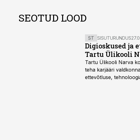
SEOTUD LOOD
ST
SISUTURUNDUS
27.0
Digioskused ja 
Tartu Ülikooli N
Tartu Ülikooli Narva kol
teha karjääri valdkonn
ettevõtluse, tehnoloogia
ka neid, kes soovivad t