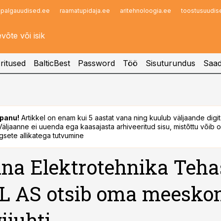
palgauudised.ee
raamatupidaja.ee
aritehnoloogia.ee
toostusuudis
Infopank
Radar
ritused
BalticBest
Password
Töö
Sisuturundus
Saad
panu!
Artikkel on enam kui 5 aastat vana ning kuulub väljaande digi
. Väljaanne ei uuenda ega kaasajasta arhiveeritud sisu, mistõttu võib ol
sete allikatega tutvumine
nna Elektrotehnika Teha
L AS otsib oma meesko
juhti