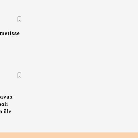
ametisse
s
avas:
ooli
a üle