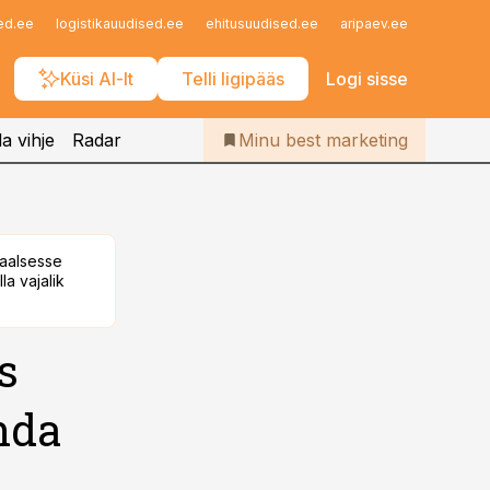
Iseteenindus
ed.ee
logistikauudised.ee
ehitusuudised.ee
aripaev.ee
finantsu
Telli Bestmarketing
Küsi AI-lt
Telli ligipääs
Logi sisse
a vihje
Radar
Minu best marketing
taalsesse
la vajalik
s
nda