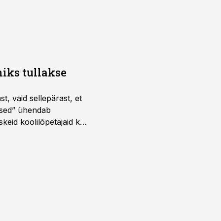
iks tullakse
t, vaid sellepärast, et
dused” ühendab
skeid koolilõpetajaid kui