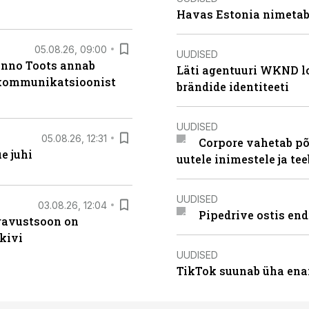
Havas Estonia nimetab 
05.08.26, 09:00
UUDISED
anno Toots annab
Läti agentuuri WKND lo
b kommunikatsioonist
brändide identiteeti
UUDISED
05.08.26, 12:31
Corpore vahetab põ
e juhi
uutele inimestele ja t
UUDISED
03.08.26, 12:04
Pipedrive ostis end
ugavustsoon on
kivi
UUDISED
TikTok suunab üha ena