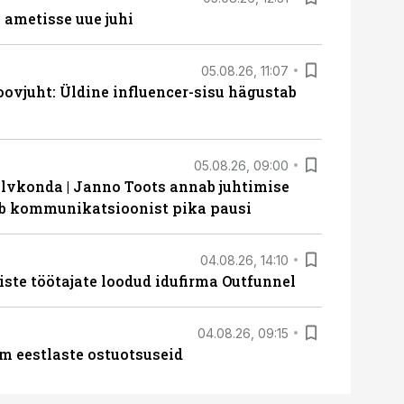
ametisse uue juhi
05.08.26, 11:07
ovjuht: Üldine influencer-sisu hägustab
05.08.26, 09:00
lvkonda | Janno Toots annab juhtimise
eeb kommunikatsioonist pika pausi
04.08.26, 14:10
iste töötajate loodud idufirma Outfunnel
04.08.26, 09:15
m eestlaste ostuotsuseid