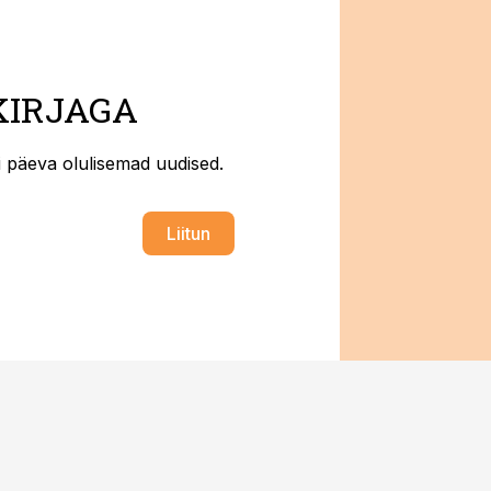
KIRJAGA
ti päeva olulisemad uudised.
Liitun