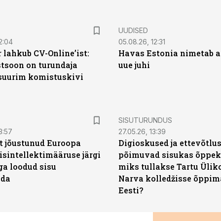
UUDISED
2:04
05.08.26, 12:31
 lahkub CV-Online’ist:
Havas Estonia nimetab 
soon on turundaja
uue juhi
 suurim komistuskivi
ST
SISUTURUNDUS
3:57
27.05.26, 13:39
t jõustunud Euroopa
Digioskused ja ettevõtlu
isintellektimääruse järgi
põimuvad sisukas õppek
ga loodud sisu
miks tullakse Tartu Ülik
ada
Narva kolledžisse õppim
Eesti?