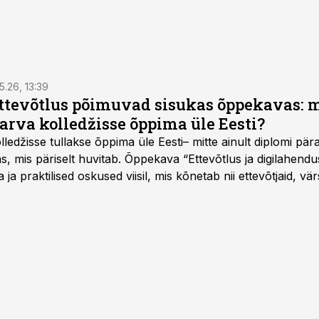
5.26, 13:39
ettevõtlus põimuvad sisukas õppekavas: m
arva kolledžisse õppima üle Eesti?
ledžisse tullakse õppima üle Eesti– mitte ainult diplomi päras
as, mis päriselt huvitab. Õppekava “Ettevõtlus ja digilahen
 ja praktilised oskused viisil, mis kõnetab nii ettevõtjaid, vär
eha karjääripööret.