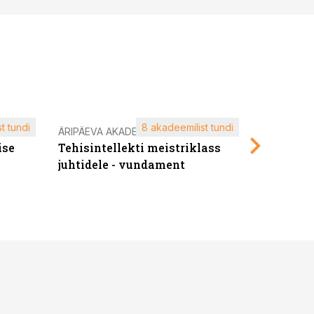
t tundi
8 akadeemilist tundi
ÄRIPÄEVA AKADEEMIA
ÄRIPÄEVA 
ise
Tehisintellekti meistriklass
Edukate f
juhtidele - vundament
kliendiü