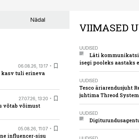
Nädal
VIIMASED U
UUDISED
Läti kommunikatsio
isegi pooleks aastaks e
06.08.26, 13:17
 kasv tuli erineva
UUDISED
Tesco äriarendusjuht R
juhtima Threod System
27.07.26, 13:20
s võtab võimust
UUDISED
Digiturundusagentu
05.08.26, 11:07
ne influencer-sisu
UUDISED