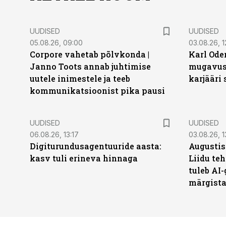
UUDISED
UUDISED
05.08.26, 09:00
03.08.26, 1
Corpore vahetab põlvkonda |
Karl Oder
Janno Toots annab juhtimise
mugavust
uutele inimestele ja teeb
karjääri
kommunikatsioonist pika pausi
UUDISED
UUDISED
06.08.26, 13:17
03.08.26, 1
Digiturundusagentuuride aasta:
Augustis
kasv tuli erineva hinnaga
Liidu teh
tuleb AI-
märgist