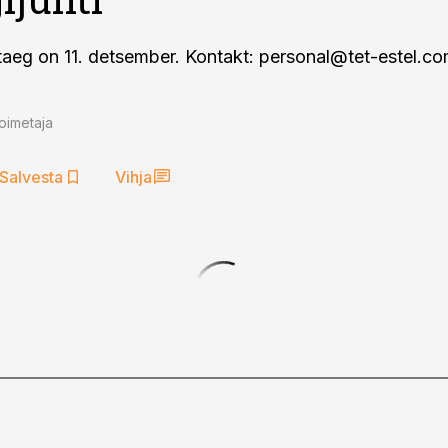
taeg on 11. detsember. Kontakt:
personal@tet-estel.c
oimetaja
Salvesta
Vihja