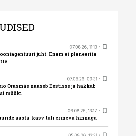
UDISED
07.08.26, 11:13
oniagentuuri juht: Enam ei planeerita
tte
07.08.26, 09:31
eio Orasmäe naaseb Eestisse ja hakkab
si müüki
06.08.26, 13:17
uride aasta: kasv tuli erineva hinnaga
05.08.26, 12:31