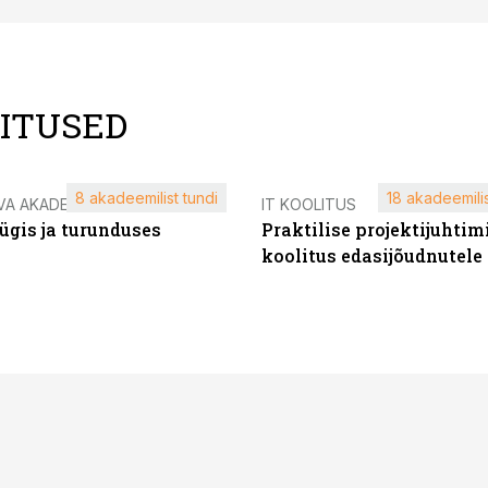
LITUSED
8 akadeemilist tundi
18 akadeemilis
VA AKADEEMIA
IT KOOLITUS
ügis ja turunduses
Praktilise projektijuhtim
koolitus edasijõudnutele