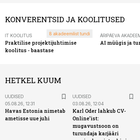
KONVERENTSID JA KOOLITUSED
8 akadeemilist tundi
IT KOOLITUS
ÄRIPÄEVA AKADEE
Praktilise projektijuhtimise
AI müügis ja t
koolitus - baastase
HETKEL KUUM
UUDISED
UUDISED
05.08.26, 12:31
03.08.26, 12:04
Havas Estonia nimetab
Karl Oder lahkub CV-
ametisse uue juhi
Online’ist:
mugavustsoon on
turundaja karjääri