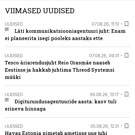
VIIMASED UUDISED
UUDISED
07.08.26, 11:13
Läti kommunikatsiooniagentuuri juht: Enam
ei planeerita isegi pooleks aastaks ette
UUDISED
07.08.26, 09:31
Tesco äriarendusjuht Reio Orasmäe naaseb
Eestisse ja hakkab juhtima Threod Systemsi
müüki
UUDISED
06.08.26, 13:17
Digiturundusagentuuride aasta: kasv tuli
erineva hinnaga
UUDISED
05.08.26, 12:31
Havas Estonia nimetab ametisse uue juhi