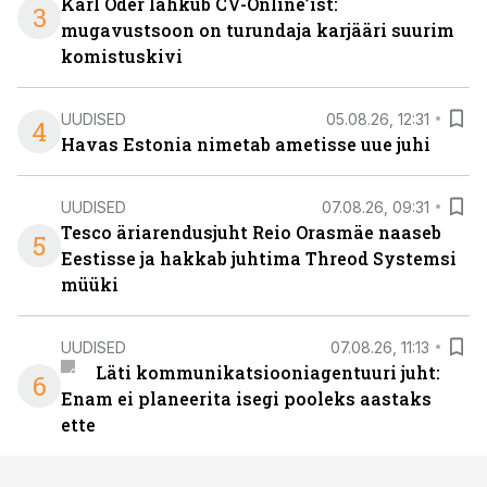
Karl Oder lahkub CV-Online’ist:
3
mugavustsoon on turundaja karjääri suurim
komistuskivi
UUDISED
05.08.26, 12:31
4
Havas Estonia nimetab ametisse uue juhi
UUDISED
07.08.26, 09:31
Tesco äriarendusjuht Reio Orasmäe naaseb
5
Eestisse ja hakkab juhtima Threod Systemsi
müüki
UUDISED
07.08.26, 11:13
Läti kommunikatsiooniagentuuri juht:
6
Enam ei planeerita isegi pooleks aastaks
ette