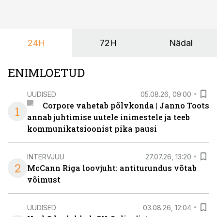
ta tegelikult tahab.
24H
72H
Nädal
ENIMLOETUD
UUDISED
05.08.26, 09:00
Corpore vahetab põlvkonda | Janno Toots
1
annab juhtimise uutele inimestele ja teeb
kommunikatsioonist pika pausi
INTERVJUU
27.07.26, 13:20
2
McCann Riga loovjuht: antiturundus võtab
võimust
UUDISED
03.08.26, 12:04