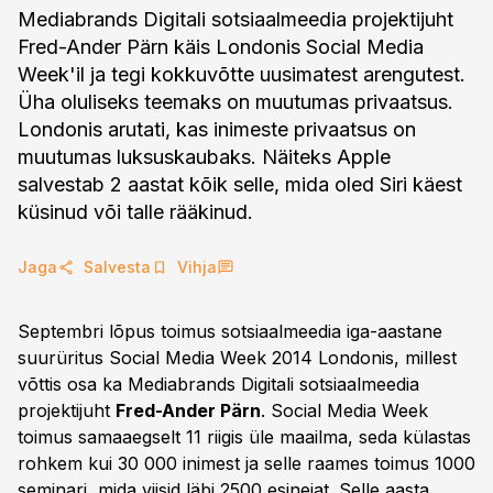
Mediabrands Digitali sotsiaalmeedia projektijuht
Fred-Ander Pärn käis Londonis Social Media
Week'il ja tegi kokkuvõtte uusimatest arengutest.
Üha oluliseks teemaks on muutumas privaatsus.
Londonis arutati, kas inimeste privaatsus on
muutumas luksuskaubaks. Näiteks Apple
salvestab 2 aastat kõik selle, mida oled Siri käest
küsinud või talle rääkinud.
Jaga
Salvesta
Vihja
Septembri lõpus toimus sotsiaalmeedia iga-aastane
suurüritus Social Media Week 2014 Londonis, millest
võttis osa ka Mediabrands Digitali sotsiaalmeedia
projektijuht
Fred-Ander Pärn
. Social Media Week
toimus samaaegselt 11 riigis üle maailma, seda külastas
rohkem kui 30 000 inimest ja selle raames toimus 1000
seminari, mida viisid läbi 2500 esinejat. Selle aasta