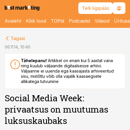
Telli ligipääs
Avaleht
Kõik lood
TOPid
Podcastid
Videod
Üritus
cebook
Tagasi
Twitter)
06.11.14, 10:40
kedIn
Tähelepanu!
Artikkel on enam kui 5 aastat vana
ning kuulub väljaande digitaalsesse arhiivi.
ail
Väljaanne ei uuenda ega kaasajasta arhiveeritud
sisu, mistõttu võib olla vajalik kaasaegsete
k
allikatega tutvumine
Social Media Week:
privaatsus on muutumas
luksuskaubaks