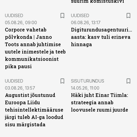
suurim komistuskivi
UUDISED
UUDISED
05.08.26, 09:00
06.08.26, 13:17
Corpore vahetab
Digiturundusagentuuride
põlvkonda | Janno
aasta: kasv tuli erineva
Toots annab juhtimise
hinnaga
uutele inimestele ja teeb
kommunikatsioonist
pika pausi
ST
UUDISED
SISUTURUNDUS
03.08.26, 13:57
14.05.26, 11:00
Augustist jõustunud
Häki juht Einar Tiimla:
Euroopa Liidu
strateegia annab
tehisintellektimääruse
loovusele ruumi juurde
järgi tuleb AI-ga loodud
sisu märgistada