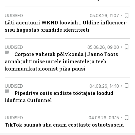
UUDISED
05.08.26, 11:07
Läti agentuuri WKND loovjuht: Üldine influencer-
sisu hägustab brändide identiteeti
UUDISED
05.08.26, 09:00
Corpore vahetab põlvkonda | Janno Toots
annab juhtimise uutele inimestele ja teeb
kommunikatsioonist pika pausi
UUDISED
04.08.26, 14:10
Pipedrive ostis endiste töötajate loodud
idufirma Outfunnel
UUDISED
04.08.26, 09:15
TikTok suunab üha enam eestlaste ostuotsuseid