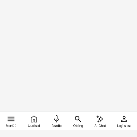
Menüü
Uudised
Raadio
Otsing
AI Chat
Logi sisse