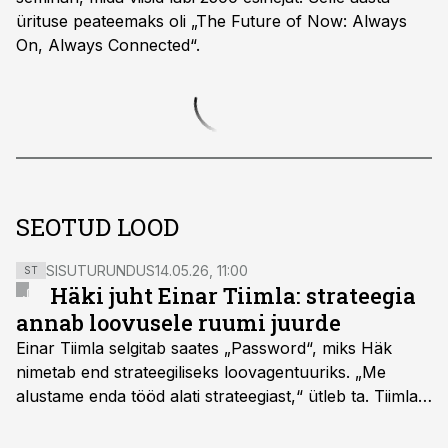
ürituse peateemaks oli „The Future of Now: Always
On, Always Connected“.
SEOTUD LOOD
SISUTURUNDUS
14.05.26, 11:00
ST
Häki juht Einar Tiimla: strateegia
annab loovusele ruumi juurde
Einar Tiimla selgitab saates „Password“, miks Häk
nimetab end strateegiliseks loovagentuuriks. „Me
alustame enda tööd alati strateegiast,“ ütleb ta. Tiimla
sõnul aitab põhjalik eeltöö vältida olukorda, kus klient
hakkab alles esimeste visuaalide pealt mõtlema, mida