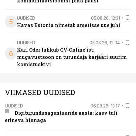
kommunikatsioonist pika pausi
UUDISED
05.08.26, 12:31
5
Havas Estonia nimetab ametisse uue juhi
UUDISED
03.08.26, 12:04
Karl Oder lahkub CV-Online’ist:
6
mugavustsoon on turundaja karjääri suurim
komistuskivi
VIIMASED UUDISED
UUDISED
06.08.26, 13:17
Digiturundusagentuuride aasta: kasv tuli
erineva hinnaga