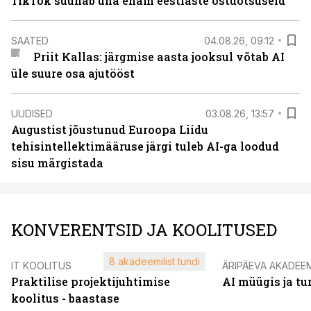
TikTok suunab üha enam eestlaste ostuotsuseid
SAATED
04.08.26, 09:12
Priit Kallas: järgmise aasta jooksul võtab AI
üle suure osa ajutööst
UUDISED
03.08.26, 13:57
Augustist jõustunud Euroopa Liidu
tehisintellektimääruse järgi tuleb AI-ga loodud
sisu märgistada
KONVERENTSID JA KOOLITUSED
8 akadeemilist tundi
IT KOOLITUS
ÄRIPÄEVA AKADEE
Praktilise projektijuhtimise
AI müügis ja t
koolitus - baastase