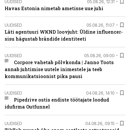
UUDISED
05.08.26, 12:31
Havas Estonia nimetab ametisse uue juhi
UUDISED
05.08.26, 11:07
Läti agentuuri WKND loovjuht: Üldine influencer-
sisu hägustab brändide identiteeti
UUDISED
05.08.26, 09:00
Corpore vahetab põlvkonda | Janno Toots
annab juhtimise uutele inimestele ja teeb
kommunikatsioonist pika pausi
UUDISED
04.08.26, 14:10
Pipedrive ostis endiste töötajate loodud
idufirma Outfunnel
UUDISED
04.08.26, 09:15