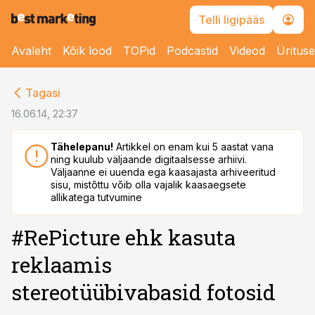
Telli ligipääs
Avaleht
Kõik lood
TOPid
Podcastid
Videod
Üritus
cebook
Tagasi
Twitter)
16.06.14, 22:37
kedIn
Tähelepanu!
Artikkel on enam kui 5 aastat vana
ning kuulub väljaande digitaalsesse arhiivi.
ail
Väljaanne ei uuenda ega kaasajasta arhiveeritud
sisu, mistõttu võib olla vajalik kaasaegsete
k
allikatega tutvumine
#RePicture ehk kasuta
reklaamis
stereotüübivabasid fotosid