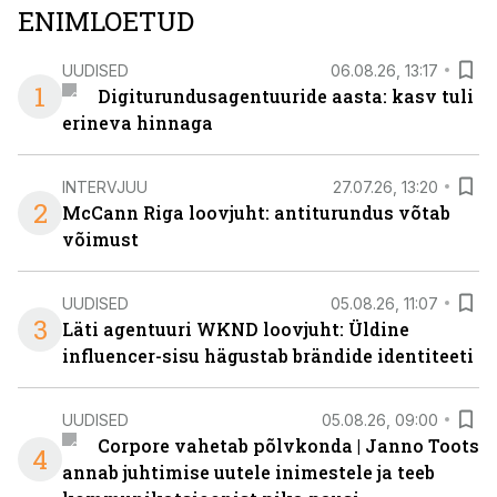
ENIMLOETUD
UUDISED
06.08.26, 13:17
1
Digiturundusagentuuride aasta: kasv tuli
erineva hinnaga
INTERVJUU
27.07.26, 13:20
2
McCann Riga loovjuht: antiturundus võtab
võimust
UUDISED
05.08.26, 11:07
3
Läti agentuuri WKND loovjuht: Üldine
influencer-sisu hägustab brändide identiteeti
UUDISED
05.08.26, 09:00
Corpore vahetab põlvkonda | Janno Toots
4
annab juhtimise uutele inimestele ja teeb