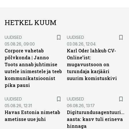
HETKEL KUUM
UUDISED
UUDISED
05.08.26, 09:00
03.08.26, 12:04
Corpore vahetab
Karl Oder lahkub CV-
põlvkonda | Janno
Online’ist:
Toots annab juhtimise
mugavustsoon on
uutele inimestele ja teeb
turundaja karjääri
kommunikatsioonist
suurim komistuskivi
pika pausi
UUDISED
UUDISED
05.08.26, 12:31
06.08.26, 13:17
Havas Estonia nimetab
Digiturundusagentuuride
ametisse uue juhi
aasta: kasv tuli erineva
hinnaga