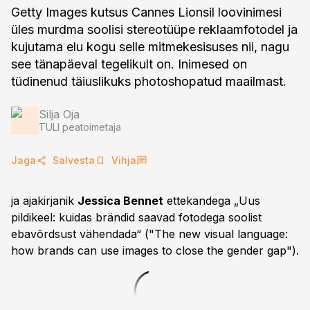
Getty Images kutsus Cannes Lionsil loovinimesi
üles murdma soolisi stereotüüpe reklaamfotodel ja
kujutama elu kogu selle mitmekesisuses nii, nagu
see tänapäeval tegelikult on. Inimesed on
tüdinenud täiuslikuks photoshopatud maailmast.
Silja Oja
TULI peatoimetaja
Jaga
Salvesta
Vihja
ja ajakirjanik
Jessica Bennet
ettekandega „Uus
pildikeel: kuidas brändid saavad fotodega soolist
ebavõrdsust vähendada“ ("The new visual language:
how brands can use images to close the gender gap").