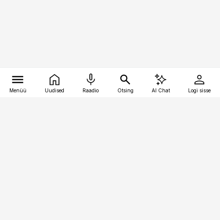
Menüü
Uudised
Raadio
Otsing
AI Chat
Logi sisse
Vana-Lõuna 39/1, 19094 Tallinn
(+372) 667 0111
bestmarketing@best-marketing.ee
Telli
Reklaam
Firmast