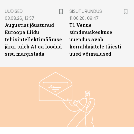
ST
UUDISED
SISUTURUNDUS
03.08.26, 13:57
11.06.26, 09:47
Augustist jõustunud
T1 Venue
Euroopa Liidu
sündmuskeskuse
tehisintellektimääruse
uuendus avab
järgi tuleb AI-ga loodud
korraldajatele täiesti
sisu märgistada
uued võimalused