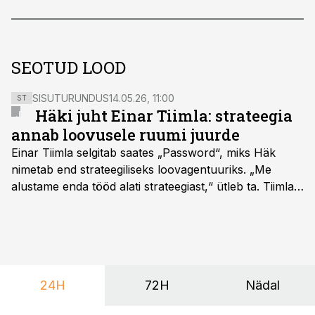
SEOTUD LOOD
SISUTURUNDUS
14.05.26, 11:00
ST
Häki juht Einar Tiimla: strateegia
annab loovusele ruumi juurde
Einar Tiimla selgitab saates „Password“, miks Häk
nimetab end strateegiliseks loovagentuuriks. „Me
alustame enda tööd alati strateegiast,“ ütleb ta. Tiimla
sõnul aitab põhjalik eeltöö vältida olukorda, kus klient
hakkab alles esimeste visuaalide pealt mõtlema, mida
ta tegelikult tahab.
24H
72H
Nädal