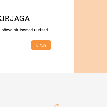
KIRJAGA
ti päeva olulisemad uudised.
Liitun