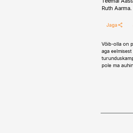
Teemal Aasta
Ruth Aarma.
Jaga
Võib-olla on
aga eelmisest
turunduskampa
pole ma auhin