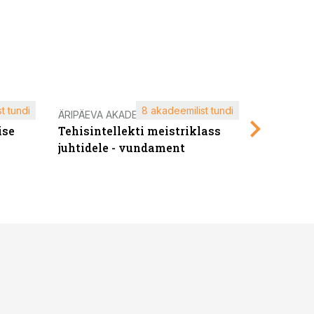
t tundi
8 akadeemilist tundi
ÄRIPÄEVA AKADEEMIA
ÄRIPÄEVA 
ise
Tehisintellekti meistriklass
Edukate f
juhtidele - vundament
kliendiü