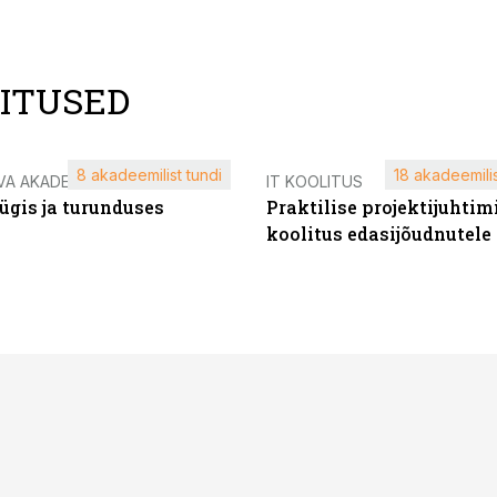
LITUSED
8 akadeemilist tundi
18 akadeemilis
VA AKADEEMIA
IT KOOLITUS
ügis ja turunduses
Praktilise projektijuhtim
koolitus edasijõudnutele