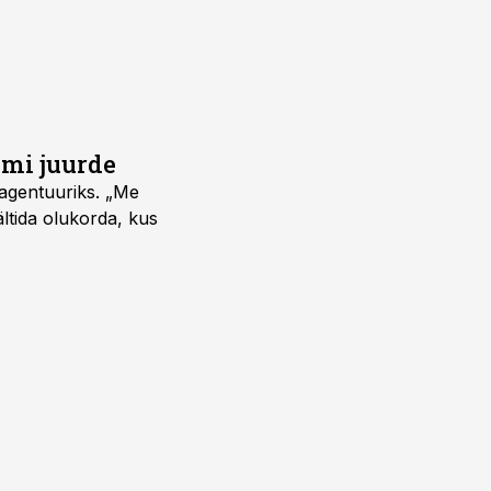
umi juurde
vagentuuriks. „Me
ältida olukorda, kus