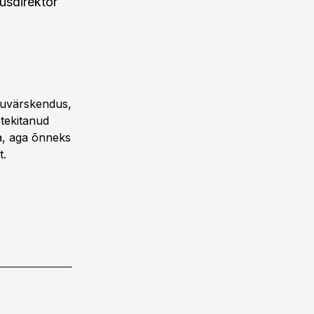
usdirektor
luvärskendus,
 tekitanud
da, aga õnneks
t.