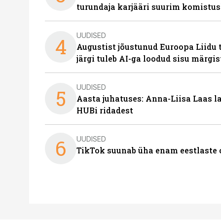
turundaja karjääri suurim komistus
UUDISED
4
Augustist jõustunud Euroopa Liidu 
järgi tuleb AI-ga loodud sisu märgi
UUDISED
5
Aasta juhatuses: Anna-Liisa Laas 
HUBi ridadest
UUDISED
6
TikTok suunab üha enam eestlaste 