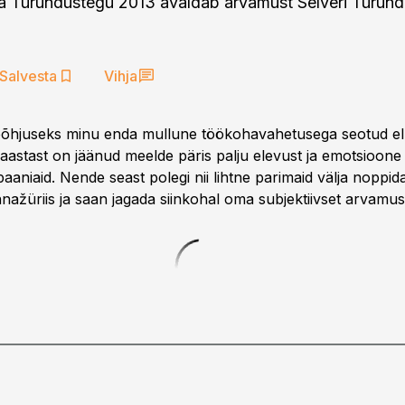
 Turundustegu 2013 avaldab arvamust Selveri Turund
Salvesta
Vihja
 põhjuseks minu enda mullune töökohavahetusega seotud e
 aastast on jäänud meelde päris palju elevust ja emotsioone
aniaid. Nende seast polegi nii lihtne parimaid välja noppi
nažüriis ja saan jagada siinkohal oma subjektiivset arvamus