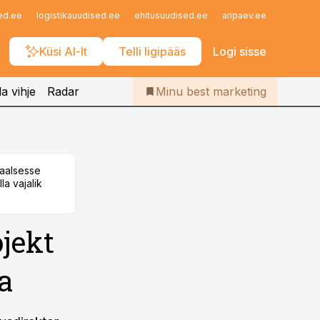
Iseteenindus
ed.ee
logistikauudised.ee
ehitusuudised.ee
aripaev.ee
finantsu
Telli Bestmarketing
Küsi AI-lt
Telli ligipääs
Logi sisse
a vihje
Radar
Minu best marketing
taalsesse
la vajalik
jekt
a