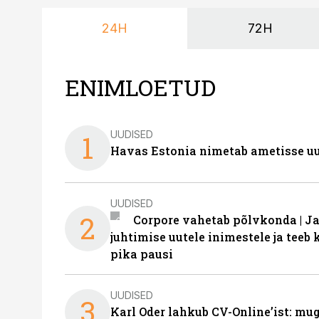
24H
72H
ENIMLOETUD
UUDISED
1
Havas Estonia nimetab ametisse uu
UUDISED
2
Corpore vahetab põlvkonda | J
juhtimise uutele inimestele ja tee
pika pausi
UUDISED
3
Karl Oder lahkub CV-Online’ist: m