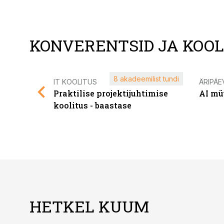
KONVERENTSID JA KOO
8 akadeemilist tundi
IT KOOLITUS
ÄRIPÄE
Praktilise projektijuhtimise
AI mü
koolitus - baastase
HETKEL KUUM