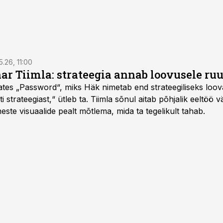
5.26, 11:00
nar Tiimla: strateegia annab loovusele ru
saates „Password“, miks Häk nimetab end strateegiliseks loo
 strateegiast,“ ütleb ta. Tiimla sõnul aitab põhjalik eeltöö v
meste visuaalide pealt mõtlema, mida ta tegelikult tahab.