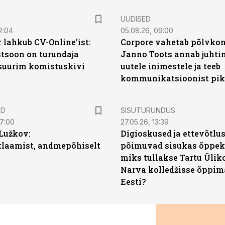
UUDISED
2:04
05.08.26, 09:00
 lahkub CV-Online’ist:
Corpore vahetab põlvkon
soon on turundaja
Janno Toots annab juhti
 suurim komistuskivi
uutele inimestele ja teeb
kommunikatsioonist pik
ST
ED
SISUTURUNDUS
07:00
27.05.26, 13:39
Lužkov:
Digioskused ja ettevõtlu
klaamist, andmepõhiselt
põimuvad sisukas õppek
miks tullakse Tartu Ülik
Narva kolledžisse õppim
Eesti?