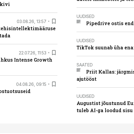
kivi
UUDISED
03.08.26, 13:57
Pipedrive ostis end
tehisintellektimääruse
stada
UUDISED
TikTok suunab üha ena
22.07.26, 11:53
lahkus Intense Growth
SAATED
Priit Kallas: järgm
ajutööst
04.08.26, 09:15
ostuotsuseid
UUDISED
Augustist jõustunud Eu
tuleb AI-ga loodud sis