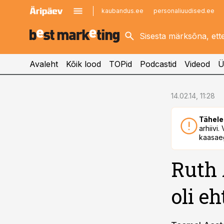
kaubandus.ee
personaliuudised.ee
kinnisvarauudised.ee
imelineajalugu.ee
logistikauudised.ee
imelineteadus.ee
Avaleht
Kõik lood
TOPid
Podcastid
Videod
Ü
cebook
14.02.14, 11:28
Twitter)
Tähele
kedIn
arhiivi
kaasaeg
ail
Ruth 
k
oli e