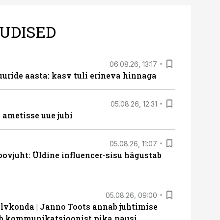
UDISED
06.08.26, 13:17
uride aasta: kasv tuli erineva hinnaga
05.08.26, 12:31
ametisse uue juhi
05.08.26, 11:07
ovjuht: Üldine influencer-sisu hägustab
05.08.26, 09:00
lvkonda | Janno Toots annab juhtimise
eeb kommunikatsioonist pika pausi