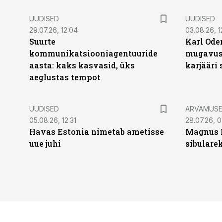
UUDISED
UUDISED
29.07.26, 12:04
03.08.26, 1
Suurte
Karl Oder
kommunikatsiooniagentuuride
mugavust
aasta: kaks kasvasid, üks
karjääri
aeglustas tempot
UUDISED
ARVAMUS
05.08.26, 12:31
28.07.26, 
Havas Estonia nimetab ametisse
Magnus 
uue juhi
sibulare