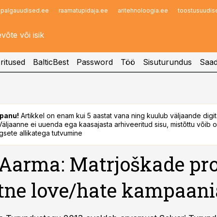
palgauudised.ee
raamatupidaja.ee
aritehnoloogia.ee
toostusuudis
Infopank
Radar
ritused
BalticBest
Password
Töö
Sisuturundus
Saad
panu!
Artikkel on enam kui 5 aastat vana ning kuulub väljaande digi
. Väljaanne ei uuenda ega kaasajasta arhiveeritud sisu, mistõttu võib ol
sete allikatega tutvumine
Aarma: Matrjoškade pro
htne love/hate kampaani