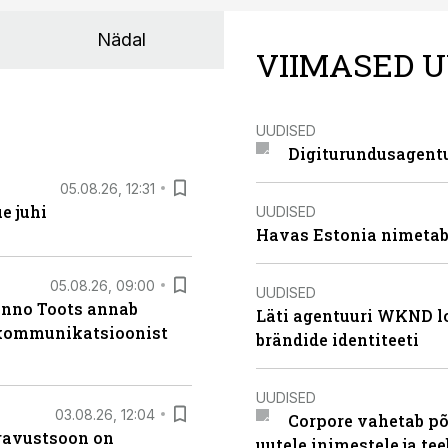
Nädal
VIIMASED U
UUDISED
Digiturundusagentu
05.08.26, 12:31
e juhi
UUDISED
Havas Estonia nimetab 
05.08.26, 09:00
UUDISED
anno Toots annab
Läti agentuuri WKND lo
b kommunikatsioonist
brändide identiteeti
UUDISED
03.08.26, 12:04
Corpore vahetab põ
ugavustsoon on
uutele inimestele ja t