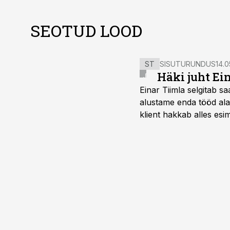
SEOTUD LOOD
ST
SISUTURUNDUS
14.0
Häki juht Ei
Einar Tiimla selgitab 
alustame enda tööd alati
klient hakkab alles esi