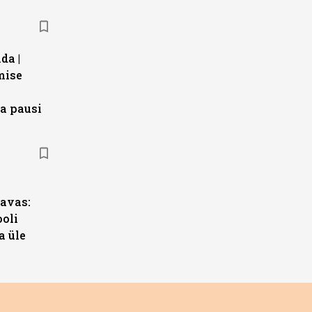
da |
mise
a pausi
s
avas:
ooli
a üle