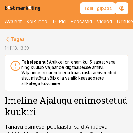
Telli ligipääs
Avaleht
Kõik lood
TOPid
Podcastid
Videod
Üritus
cebook
Tagasi
Twitter)
14.11.13, 13:30
kedIn
Tähelepanu!
Artikkel on enam kui 5 aastat vana
ning kuulub väljaande digitaalsesse arhiivi.
ail
Väljaanne ei uuenda ega kaasajasta arhiveeritud
sisu, mistõttu võib olla vajalik kaasaegsete
k
allikatega tutvumine
Imeline Ajalugu enimostetud
kuukiri
Tänavu esimesel poolaastal said Äripäeva