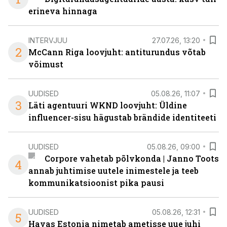
erineva hinnaga
INTERVJUU
27.07.26, 13:20
2
McCann Riga loovjuht: antiturundus võtab
võimust
UUDISED
05.08.26, 11:07
3
Läti agentuuri WKND loovjuht: Üldine
influencer-sisu hägustab brändide identiteeti
UUDISED
05.08.26, 09:00
Corpore vahetab põlvkonda | Janno Toots
4
annab juhtimise uutele inimestele ja teeb
kommunikatsioonist pika pausi
UUDISED
05.08.26, 12:31
5
Havas Estonia nimetab ametisse uue juhi