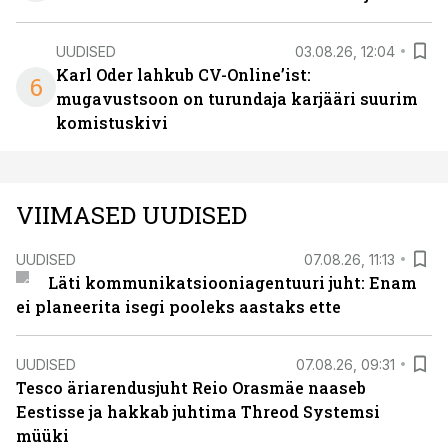
UUDISED
03.08.26, 12:04
Karl Oder lahkub CV-Online’ist:
6
mugavustsoon on turundaja karjääri suurim
komistuskivi
VIIMASED UUDISED
UUDISED
07.08.26, 11:13
Läti kommunikatsiooniagentuuri juht: Enam
ei planeerita isegi pooleks aastaks ette
UUDISED
07.08.26, 09:31
Tesco äriarendusjuht Reio Orasmäe naaseb
Eestisse ja hakkab juhtima Threod Systemsi
müüki