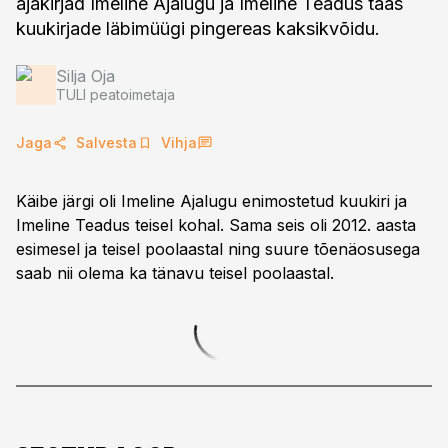
ajakirjad Imeline Ajalugu ja Imeline Teadus taas
kuukirjade läbimüügi pingereas kaksikvõidu.
Silja Oja
TULI peatoimetaja
Jaga
Salvesta
Vihja
Käibe järgi oli Imeline Ajalugu enimostetud kuukiri ja
Imeline Teadus teisel kohal. Sama seis oli 2012. aasta
esimesel ja teisel poolaastal ning suure tõenäosusega
saab nii olema ka tänavu teisel poolaastal.