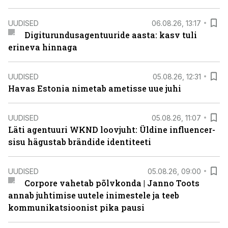
UUDISED
06.08.26, 13:17
Digiturundusagentuuride aasta: kasv tuli
erineva hinnaga
UUDISED
05.08.26, 12:31
Havas Estonia nimetab ametisse uue juhi
UUDISED
05.08.26, 11:07
Läti agentuuri WKND loovjuht: Üldine influencer-
sisu hägustab brändide identiteeti
UUDISED
05.08.26, 09:00
Corpore vahetab põlvkonda | Janno Toots
annab juhtimise uutele inimestele ja teeb
kommunikatsioonist pika pausi