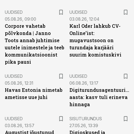
UUDISED
UUDISED
05.08.26, 09:00
03.08.26, 12:04
Corpore vahetab
Karl Oder lahkub CV-
põlvkonda | Janno
Online’ist:
Toots annab juhtimise
mugavustsoon on
uutele inimestele ja teeb
turundaja karjääri
kommunikatsioonist
suurim komistuskivi
pika pausi
UUDISED
UUDISED
05.08.26, 12:31
06.08.26, 13:17
Havas Estonia nimetab
Digiturundusagentuuride
ametisse uue juhi
aasta: kasv tuli erineva
hinnaga
ST
UUDISED
SISUTURUNDUS
03.08.26, 13:57
27.05.26, 13:39
Augustist jõustunud
Digioskused ja