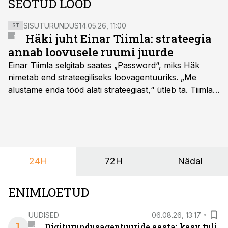
SEOTUD LOOD
SISUTURUNDUS
14.05.26, 11:00
ST
Häki juht Einar Tiimla: strateegia
annab loovusele ruumi juurde
Einar Tiimla selgitab saates „Password“, miks Häk
nimetab end strateegiliseks loovagentuuriks. „Me
alustame enda tööd alati strateegiast,“ ütleb ta. Tiimla
sõnul aitab põhjalik eeltöö vältida olukorda, kus klient
hakkab alles esimeste visuaalide pealt mõtlema, mida
ta tegelikult tahab.
24H
72H
Nädal
ENIMLOETUD
UUDISED
06.08.26, 13:17
1
Digiturundusagentuuride aasta: kasv tuli