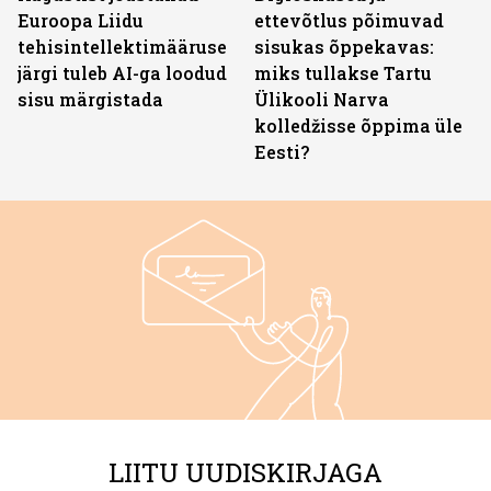
Euroopa Liidu
ettevõtlus põimuvad
tehisintellektimääruse
sisukas õppekavas:
järgi tuleb AI-ga loodud
miks tullakse Tartu
sisu märgistada
Ülikooli Narva
kolledžisse õppima üle
Eesti?
LIITU UUDISKIRJAGA