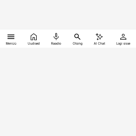
Menüü
Uudised
Raadio
Otsing
AI Chat
Logi sisse
Vana-Lõuna 39/1, 19094 Tallinn
(+372) 667 0111
bestmarketing@best-marketing.ee
Telli
Reklaam
Firmast
Sisu kasutamisõigused
Ajakirjaniku