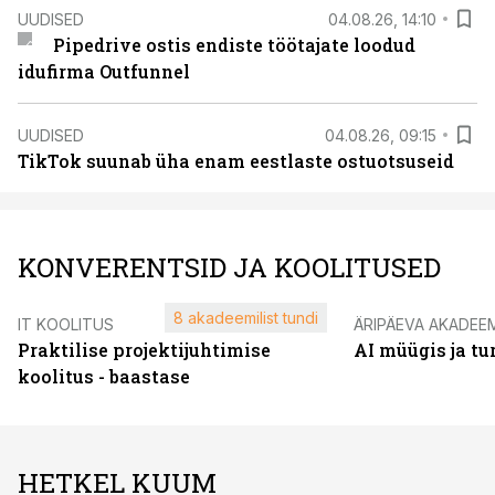
UUDISED
04.08.26, 14:10
Pipedrive ostis endiste töötajate loodud
idufirma Outfunnel
UUDISED
04.08.26, 09:15
TikTok suunab üha enam eestlaste ostuotsuseid
KONVERENTSID JA KOOLITUSED
8 akadeemilist tundi
IT KOOLITUS
ÄRIPÄEVA AKADEE
Praktilise projektijuhtimise
AI müügis ja t
koolitus - baastase
HETKEL KUUM