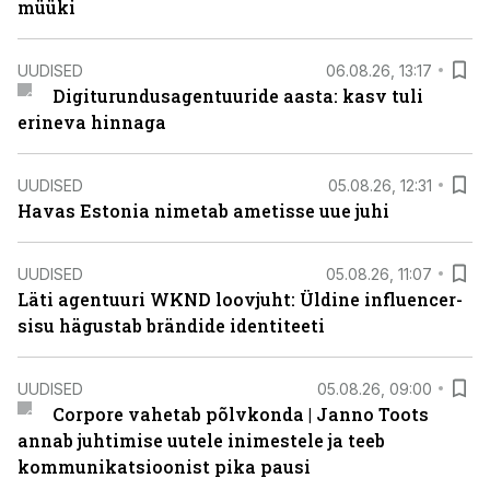
müüki
UUDISED
06.08.26, 13:17
Digiturundusagentuuride aasta: kasv tuli
erineva hinnaga
UUDISED
05.08.26, 12:31
Havas Estonia nimetab ametisse uue juhi
UUDISED
05.08.26, 11:07
Läti agentuuri WKND loovjuht: Üldine influencer-
sisu hägustab brändide identiteeti
UUDISED
05.08.26, 09:00
Corpore vahetab põlvkonda | Janno Toots
annab juhtimise uutele inimestele ja teeb
kommunikatsioonist pika pausi