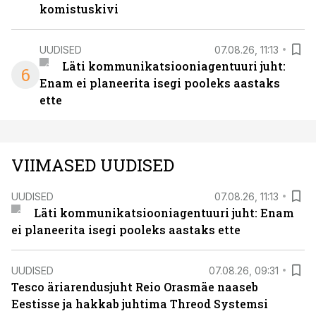
komistuskivi
UUDISED
07.08.26, 11:13
Läti kommunikatsiooniagentuuri juht:
6
Enam ei planeerita isegi pooleks aastaks
ette
VIIMASED UUDISED
UUDISED
07.08.26, 11:13
Läti kommunikatsiooniagentuuri juht: Enam
ei planeerita isegi pooleks aastaks ette
UUDISED
07.08.26, 09:31
Tesco äriarendusjuht Reio Orasmäe naaseb
Eestisse ja hakkab juhtima Threod Systemsi