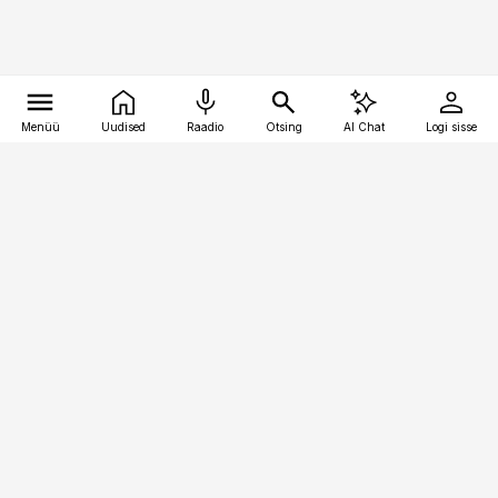
Menüü
Uudised
Raadio
Otsing
AI Chat
Logi sisse
Vana-Lõuna 39/1, 19094 Tallinn
(+372) 667 0111
bestmarketing@best-marketing.ee
Telli
Reklaam
Firmast
Sisu kasutamisõigused
Ajakirjaniku
eetikakoodeks
Üldtingimused
Privaatsustingimused