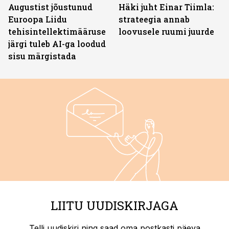
Augustist jõustunud
Häki juht Einar Tiimla:
Euroopa Liidu
strateegia annab
tehisintellektimääruse
loovusele ruumi juurde
järgi tuleb AI-ga loodud
sisu märgistada
LIITU UUDISKIRJAGA
Telli uudiskiri ning saad oma postkasti päeva