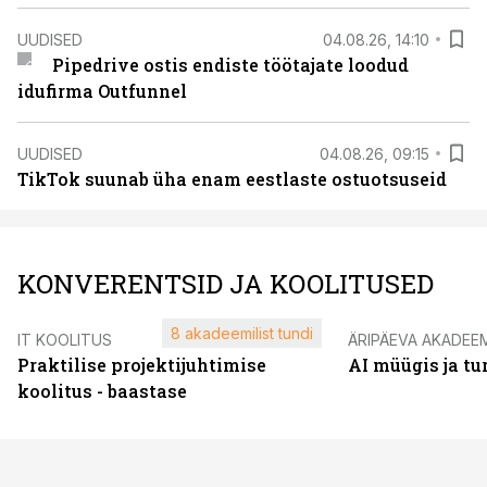
UUDISED
04.08.26, 14:10
Pipedrive ostis endiste töötajate loodud
idufirma Outfunnel
UUDISED
04.08.26, 09:15
TikTok suunab üha enam eestlaste ostuotsuseid
KONVERENTSID JA KOOLITUSED
8 akadeemilist tundi
IT KOOLITUS
ÄRIPÄEVA AKADEE
Praktilise projektijuhtimise
AI müügis ja t
koolitus - baastase