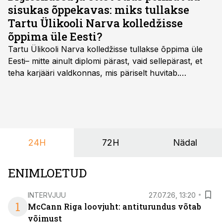
sisukas õppekavas: miks tullakse
Tartu Ülikooli Narva kolledžisse
õppima üle Eesti?
Tartu Ülikooli Narva kolledžisse tullakse õppima üle
Eesti– mitte ainult diplomi pärast, vaid sellepärast, et
teha karjääri valdkonnas, mis päriselt huvitab.
Õppekava “Ettevõtlus ja digilahendused” ühendab
ettevõtluse, tehnoloogia ja praktilised oskused viisil,
mis kõnetab nii ettevõtjaid, värskeid koolilõpetajaid kui
ka neid, kes soovivad teha karjääripööret.
24H
72H
Nädal
ENIMLOETUD
INTERVJUU
27.07.26, 13:20
1
McCann Riga loovjuht: antiturundus võtab
võimust