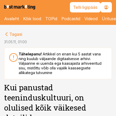
Telli ligipääs
Avaleht
Kõik lood
TOPid
Podcastid
Videod
Üritus
cebook
Tagasi
Twitter)
31.05.11, 01:00
kedIn
Tähelepanu!
Artikkel on enam kui 5 aastat vana
ning kuulub väljaande digitaalsesse arhiivi.
ail
Väljaanne ei uuenda ega kaasajasta arhiveeritud
sisu, mistõttu võib olla vajalik kaasaegsete
k
allikatega tutvumine
Kui panustad
teeninduskultuuri, on
olulised kõik väikesed