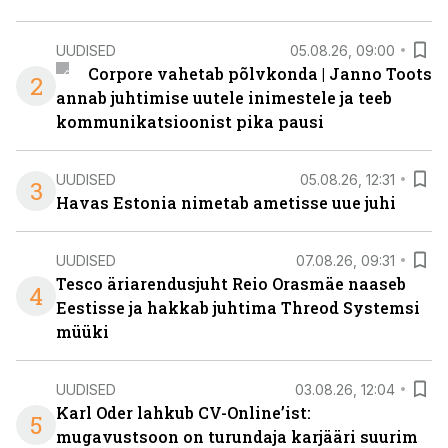
UUDISED
05.08.26, 09:00
Corpore vahetab põlvkonda | Janno Toots
2
annab juhtimise uutele inimestele ja teeb
kommunikatsioonist pika pausi
UUDISED
05.08.26, 12:31
3
Havas Estonia nimetab ametisse uue juhi
UUDISED
07.08.26, 09:31
Tesco äriarendusjuht Reio Orasmäe naaseb
4
Eestisse ja hakkab juhtima Threod Systemsi
müüki
UUDISED
03.08.26, 12:04
Karl Oder lahkub CV-Online’ist:
5
mugavustsoon on turundaja karjääri suurim