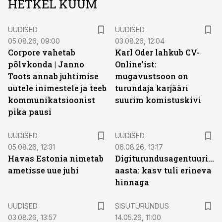
HETKEL KUUM
UUDISED
UUDISED
05.08.26, 09:00
03.08.26, 12:04
Corpore vahetab
Karl Oder lahkub CV-
põlvkonda | Janno
Online’ist:
Toots annab juhtimise
mugavustsoon on
uutele inimestele ja teeb
turundaja karjääri
kommunikatsioonist
suurim komistuskivi
pika pausi
UUDISED
UUDISED
05.08.26, 12:31
06.08.26, 13:17
Havas Estonia nimetab
Digiturundusagentuuride
ametisse uue juhi
aasta: kasv tuli erineva
hinnaga
ST
UUDISED
SISUTURUNDUS
03.08.26, 13:57
14.05.26, 11:00