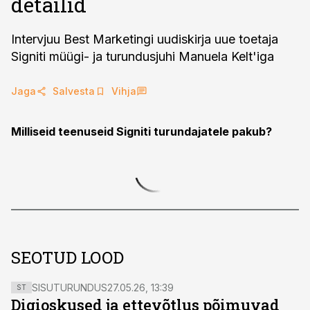
detailid
Intervjuu Best Marketingi uudiskirja uue toetaja
Signiti müügi- ja turundusjuhi Manuela Kelt'iga
Jaga
Salvesta
Vihja
Milliseid teenuseid Signiti turundajatele pakub?
SEOTUD LOOD
SISUTURUNDUS
27.05.26, 13:39
ST
Digioskused ja ettevõtlus põimuvad