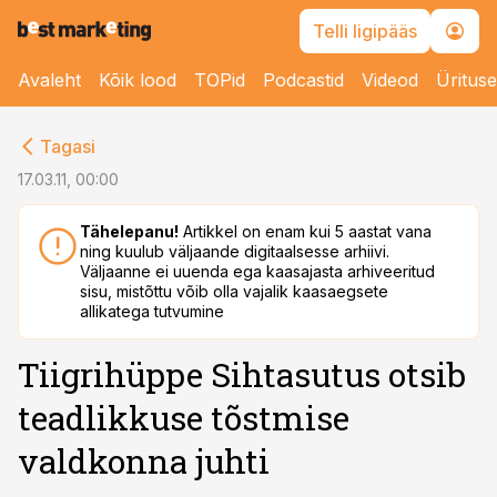
Telli ligipääs
Avaleht
Kõik lood
TOPid
Podcastid
Videod
Üritus
cebook
Tagasi
Twitter)
17.03.11, 00:00
kedIn
Tähelepanu!
Artikkel on enam kui 5 aastat vana
ning kuulub väljaande digitaalsesse arhiivi.
ail
Väljaanne ei uuenda ega kaasajasta arhiveeritud
sisu, mistõttu võib olla vajalik kaasaegsete
k
allikatega tutvumine
Tiigrihüppe Sihtasutus otsib
teadlikkuse tõstmise
valdkonna juhti