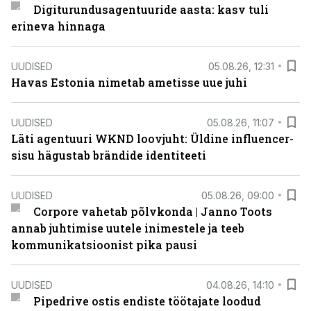
Digiturundusagentuuride aasta: kasv tuli
erineva hinnaga
UUDISED
05.08.26, 12:31
Havas Estonia nimetab ametisse uue juhi
UUDISED
05.08.26, 11:07
Läti agentuuri WKND loovjuht: Üldine influencer-
sisu hägustab brändide identiteeti
UUDISED
05.08.26, 09:00
Corpore vahetab põlvkonda | Janno Toots
annab juhtimise uutele inimestele ja teeb
kommunikatsioonist pika pausi
UUDISED
04.08.26, 14:10
Pipedrive ostis endiste töötajate loodud