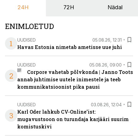
keskuses tegutsev sündmuskeskus T1 Venue on just
24H
72H
Nädal
nendele vajadustele vastanud uuendusega, mis pakub
senisest oluliselt rohkem lahendusi.
ENIMLOETUD
UUDISED
05.08.26, 12:31
1
Havas Estonia nimetab ametisse uue juhi
UUDISED
05.08.26, 09:00
Corpore vahetab põlvkonda | Janno Toots
2
annab juhtimise uutele inimestele ja teeb
kommunikatsioonist pika pausi
UUDISED
03.08.26, 12:04
Karl Oder lahkub CV-Online’ist:
3
mugavustsoon on turundaja karjääri suurim
komistuskivi