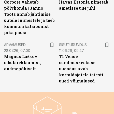
Corpore vahetab
Havas Estonia nimetab
põlvkonda | Janno
ametisse uue juhi
Toots annab juhtimise
uutele inimestele ja teeb
kommunikatsioonist
pika pausi
ST
ARVAMUSED
SISUTURUNDUS
28.07.26, 07:00
11.06.26, 09:47
Magnus Lužkov:
T1 Venue
sibulareklaamist,
sündmuskeskuse
andmepõhiselt
uuendus avab
korraldajatele täiesti
uued võimalused