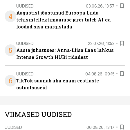
UUDISED
03.08.26, 13:57
Augustist jõustunud Euroopa Liidu
4
tehisintellektimääruse järgi tuleb AI-ga
loodud sisu märgistada
UUDISED
22.07.26, 11:53
5
Aasta juhatuses: Anna-Liisa Laas lahkus
Intense Growth HUBi ridadest
UUDISED
04.08.26, 09:15
6
TikTok suunab üha enam eestlaste
ostuotsuseid
VIIMASED UUDISED
UUDISED
06.08.26, 13:17