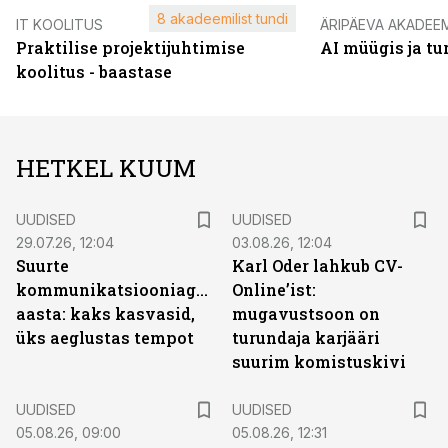
8 akadeemilist tundi
IT KOOLITUS
ÄRIPÄEVA AKADEE
Praktilise projektijuhtimise
AI müügis ja t
koolitus - baastase
HETKEL KUUM
UUDISED
UUDISED
29.07.26, 12:04
03.08.26, 12:04
Suurte
Karl Oder lahkub CV-
kommunikatsiooniagentuuride
Online’ist:
aasta: kaks kasvasid,
mugavustsoon on
üks aeglustas tempot
turundaja karjääri
suurim komistuskivi
UUDISED
UUDISED
05.08.26, 09:00
05.08.26, 12:31