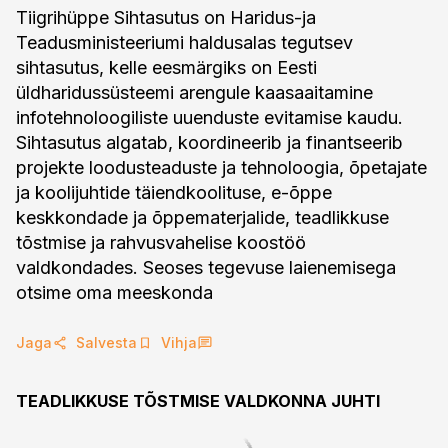
Tiigrihüppe Sihtasutus on Haridus-ja
Teadusministeeriumi haldusalas tegutsev
sihtasutus, kelle eesmärgiks on Eesti
üldharidussüsteemi arengule kaasaaitamine
infotehnoloogiliste uuenduste evitamise kaudu.
Sihtasutus algatab, koordineerib ja finantseerib
projekte loodusteaduste ja tehnoloogia, õpetajate
ja koolijuhtide täiendkoolituse, e-õppe
keskkondade ja õppematerjalide, teadlikkuse
tõstmise ja rahvusvahelise koostöö
valdkondades. Seoses tegevuse laienemisega
otsime oma meeskonda
Jaga
Salvesta
Vihja
TEADLIKKUSE TÕSTMISE VALDKONNA JUHTI