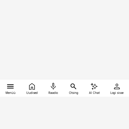
Menüü
Uudised
Raadio
Otsing
AI Chat
Logi sisse
Vana-Lõuna 39/1, 19094 Tallinn
(+372) 667 0111