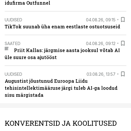
idufirma Outfunnel
UUDISED
04.08.26, 09:15
TikTok suunab üha enam eestlaste ostuotsuseid
SAATED
04.08.26, 09:12
Priit Kallas: järgmise aasta jooksul võtab AI
üle suure osa ajutööst
UUDISED
03.08.26, 13:57
Augustist jõustunud Euroopa Liidu
tehisintellektimääruse järgi tuleb AI-ga loodud
sisu märgistada
KONVERENTSID JA KOOLITUSED