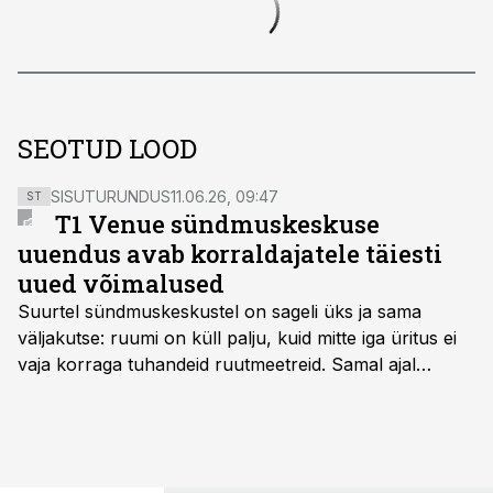
SEOTUD LOOD
SISUTURUNDUS
11.06.26, 09:47
ST
T1 Venue sündmuskeskuse
uuendus avab korraldajatele täiesti
uued võimalused
Suurtel sündmuskeskustel on sageli üks ja sama
väljakutse: ruumi on küll palju, kuid mitte iga üritus ei
vaja korraga tuhandeid ruutmeetreid. Samal ajal
soovivad ettevõtted ja korraldajad üha enam
paindlikkust – võimalust ühendada konverents, gala,
töötoad, meelelahutus ja võrgustumine tervikuks, ilma
et peaks kasutama mitut erinevat asukohta. T1