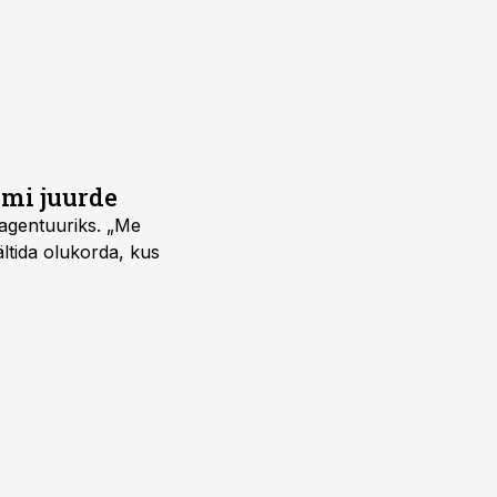
umi juurde
vagentuuriks. „Me
ältida olukorda, kus