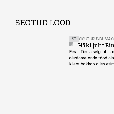
SEOTUD LOOD
ST
SISUTURUNDUS
14.0
Häki juht Ei
Einar Tiimla selgitab 
alustame enda tööd alati
klient hakkab alles esi