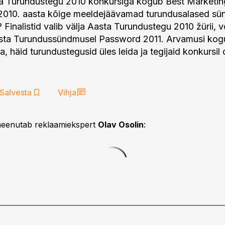
a Turundustegu 2010 konkursiga kogub Best Marketin
d 2010. aasta kõige meeldejäävamad turundusalased s
Finalistid valib välja Aasta Turundustegu 2010 žürii, v
sta Turundussündmusel Password 2011. Arvamusi kogu
a, häid turundustegusid üles leida ja tegijaid konkursil
Salvesta
Vihja
meenutab reklaamiekspert
Olav Osolin
: