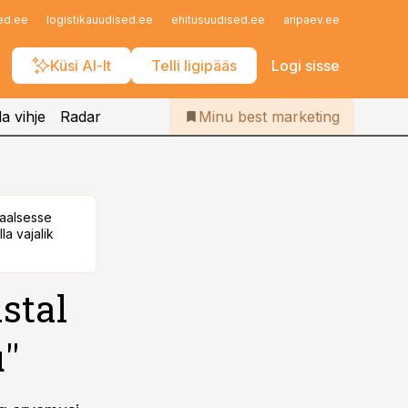
Iseteenindus
ed.ee
logistikauudised.ee
ehitusuudised.ee
aripaev.ee
finantsu
Telli Bestmarketing
Küsi AI-lt
Telli ligipääs
Logi sisse
a vihje
Radar
Minu best marketing
taalsesse
la vajalik
stal
''