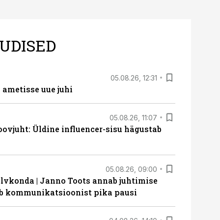
UDISED
05.08.26, 12:31
ametisse uue juhi
05.08.26, 11:07
ovjuht: Üldine influencer-sisu hägustab
05.08.26, 09:00
lvkonda | Janno Toots annab juhtimise
eeb kommunikatsioonist pika pausi