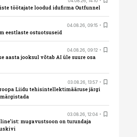
04.08.26, 14:10
iste töötajate loodud idufirma Outfunnel
04.08.26, 09:15
m eestlaste ostuotsuseid
04.08.26, 09:12
ise aasta jooksul võtab AI üle suure osa
03.08.26, 13:57
roopa Liidu tehisintellektimääruse järgi
u märgistada
03.08.26, 12:04
line’ist: mugavustsoon on turundaja
uskivi