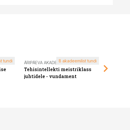
t tundi
8 akadeemilist tundi
ÄRIPÄEVA AKADEEMIA
ÄRIPÄEVA 
ise
Tehisintellekti meistriklass
Edukate f
juhtidele - vundament
kliendiü