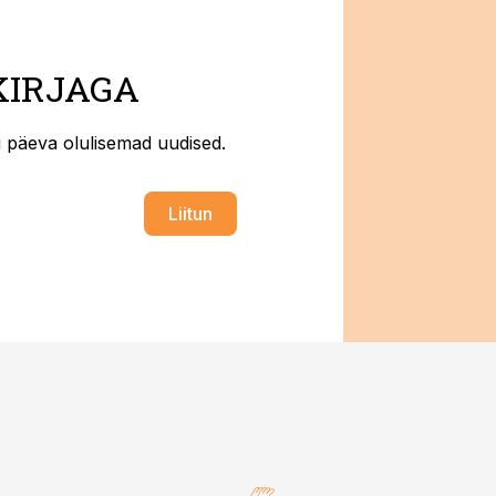
KIRJAGA
ti päeva olulisemad uudised.
Liitun