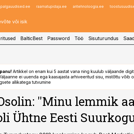
palgauudised.ee
raamatupidaja.ee
aritehnoloogia.ee
toostusuudis
Infopank
Radar
ritused
BalticBest
Password
Töö
Sisuturundus
Saad
panu!
Artikkel on enam kui 5 aastat vana ning kuulub väljaande digi
. Väljaanne ei uuenda ega kaasajasta arhiveeritud sisu, mistõttu võib ol
sete allikatega tutvumine
Osolin: ''Minu lemmik aa
oli Ühtne Eesti Suurkogu