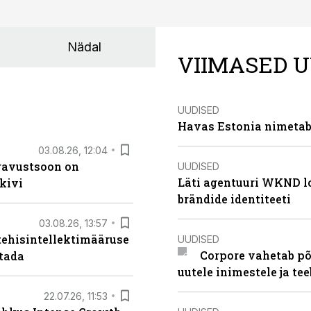
Nädal
VIIMASED U
UUDISED
Havas Estonia nimetab 
03.08.26, 12:04
ugavustsoon on
UUDISED
Läti agentuuri WKND lo
kivi
brändide identiteeti
03.08.26, 13:57
tehisintellektimääruse
UUDISED
Corpore vahetab põ
stada
uutele inimestele ja t
22.07.26, 11:53