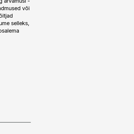
g arvamusi -
ündmused või
õitjad
me selleks,
 osalema