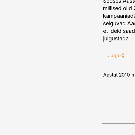
Seoses Aast
millised oli
kampaaniad? 
selguvad Aa
et ideid saad
julgustada.
Jaga
Aastat 2010 