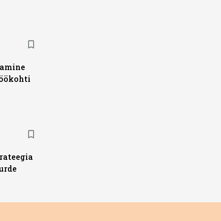
damine
töökohti
trateegia
urde