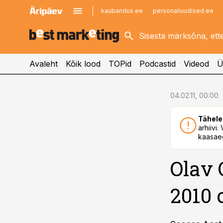
kaubandus.ee
personaliuudised.ee
kinnisvarauudised.ee
imelineajalugu.ee
logistikauudised.ee
imelineteadus.ee
Avaleht
Kõik lood
TOPid
Podcastid
Videod
Ü
cebook
04.02.11, 00:00
Twitter)
Tähele
kedIn
arhiivi
kaasaeg
ail
Olav 
k
2010 