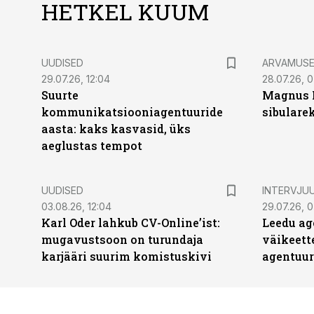
HETKEL KUUM
UUDISED
ARVAMUS
29.07.26, 12:04
28.07.26, 
Suurte
Magnus 
kommunikatsiooniagentuuride
sibulare
aasta: kaks kasvasid, üks
aeglustas tempot
UUDISED
INTERVJU
03.08.26, 12:04
29.07.26, 0
Karl Oder lahkub CV-Online’ist:
Leedu ag
mugavustsoon on turundaja
väikeett
karjääri suurim komistuskivi
agentuur