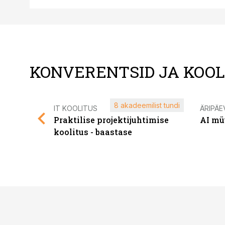
KONVERENTSID JA KOO
8 akadeemilist tundi
IT KOOLITUS
ÄRIPÄE
Praktilise projektijuhtimise
AI mü
koolitus - baastase