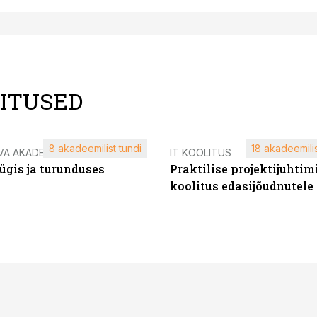
LITUSED
8 akadeemilist tundi
18 akadeemilis
VA AKADEEMIA
IT KOOLITUS
ügis ja turunduses
Praktilise projektijuhtim
koolitus edasijõudnutele