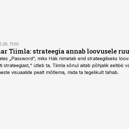
5.26, 11:00
nar Tiimla: strateegia annab loovusele ru
saates „Password“, miks Häk nimetab end strateegiliseks loo
 strateegiast,“ ütleb ta. Tiimla sõnul aitab põhjalik eeltöö v
meste visuaalide pealt mõtlema, mida ta tegelikult tahab.