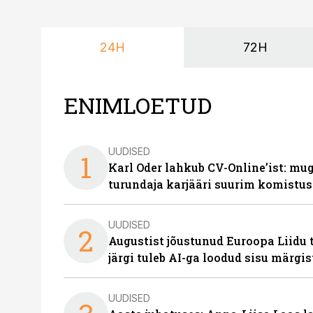
24H
72H
ENIMLOETUD
UUDISED
1
Karl Oder lahkub CV-Online’ist: m
turundaja karjääri suurim komistus
UUDISED
2
Augustist jõustunud Euroopa Liidu 
järgi tuleb AI-ga loodud sisu märgi
UUDISED