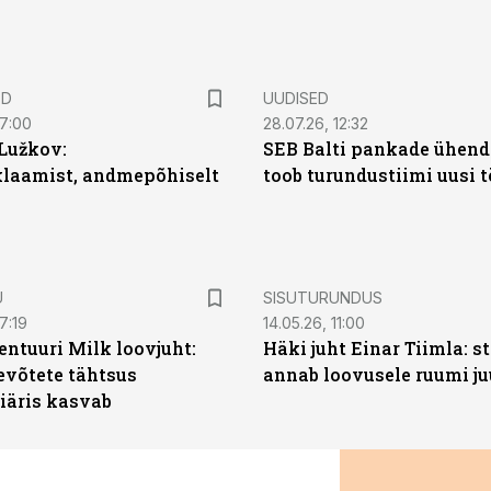
ED
UUDISED
07:00
28.07.26, 12:32
Lužkov:
SEB Balti pankade ühen
klaamist, andmepõhiselt
toob turundustiimi uusi 
ST
U
SISUTURUNDUS
7:19
14.05.26, 11:00
entuuri Milk loovjuht:
Häki juht Einar Tiimla: s
evõtete tähtsus
annab loovusele ruumi ju
iäris kasvab