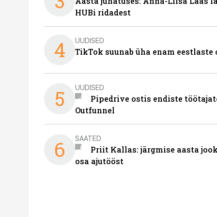
3
Aasta juhatuses: Anna-Liisa Laas 
HUBi ridadest
UUDISED
4
TikTok suunab üha enam eestlaste 
UUDISED
5
Pipedrive ostis endiste töötaja
Outfunnel
SAATED
6
Priit Kallas: järgmise aasta joo
osa ajutööst