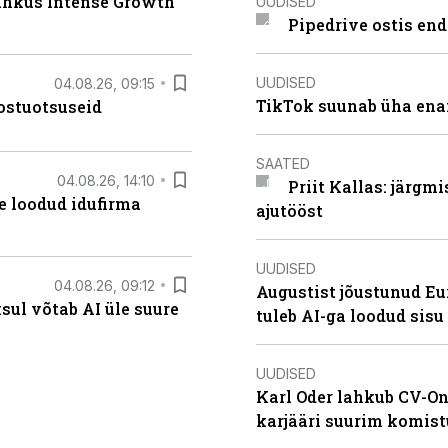
lahkus Intense Growth
UUDISED
Pipedrive ostis end
UUDISED
04.08.26, 09:15
TikTok suunab üha ena
ostuotsuseid
SAATED
04.08.26, 14:10
Priit Kallas: järgm
te loodud idufirma
ajutööst
UUDISED
04.08.26, 09:12
Augustist jõustunud Eu
ksul võtab AI üle suure
tuleb AI-ga loodud sis
UUDISED
Karl Oder lahkub CV-On
karjääri suurim komist