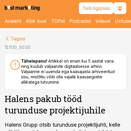
Telli ligipääs
Avaleht
Kõik lood
TOPid
Podcastid
Videod
Üritus
cebook
Tagasi
Twitter)
15.11.10, 00:00
kedIn
Tähelepanu!
Artikkel on enam kui 5 aastat vana
ning kuulub väljaande digitaalsesse arhiivi.
ail
Väljaanne ei uuenda ega kaasajasta arhiveeritud
sisu, mistõttu võib olla vajalik kaasaegsete
k
allikatega tutvumine
Halens pakub tööd
turunduse projektijuhile
Halens Grupp otsib turunduse projektijuhti, kelle