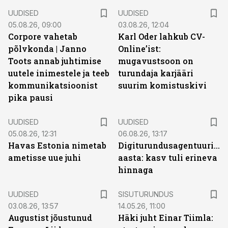
UUDISED
UUDISED
05.08.26, 09:00
03.08.26, 12:04
Corpore vahetab
Karl Oder lahkub CV-
põlvkonda | Janno
Online’ist:
Toots annab juhtimise
mugavustsoon on
uutele inimestele ja teeb
turundaja karjääri
kommunikatsioonist
suurim komistuskivi
pika pausi
UUDISED
UUDISED
05.08.26, 12:31
06.08.26, 13:17
Havas Estonia nimetab
Digiturundusagentuuride
ametisse uue juhi
aasta: kasv tuli erineva
hinnaga
ST
UUDISED
SISUTURUNDUS
03.08.26, 13:57
14.05.26, 11:00
Augustist jõustunud
Häki juht Einar Tiimla: