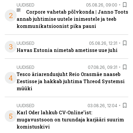
UUDISED
05.08.26, 09:00
Corpore vahetab põlvkonda | Janno Toots
2
annab juhtimise uutele inimestele ja teeb
kommunikatsioonist pika pausi
UUDISED
05.08.26, 12:31
3
Havas Estonia nimetab ametisse uue juhi
UUDISED
07.08.26, 09:31
Tesco äriarendusjuht Reio Orasmäe naaseb
4
Eestisse ja hakkab juhtima Threod Systemsi
müüki
UUDISED
03.08.26, 12:04
Karl Oder lahkub CV-Online’ist:
5
mugavustsoon on turundaja karjääri suurim
komistuskivi