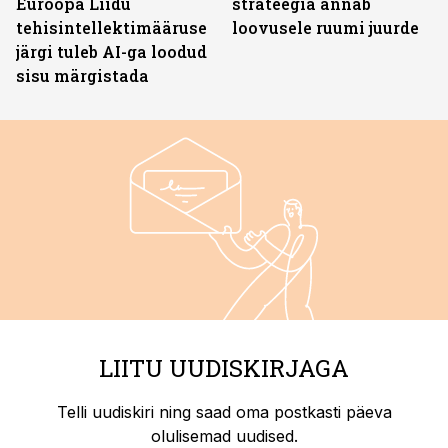
Euroopa Liidu
strateegia annab
tehisintellektimääruse
loovusele ruumi juurde
järgi tuleb AI-ga loodud
sisu märgistada
LIITU UUDISKIRJAGA
Telli uudiskiri ning saad oma postkasti päeva
olulisemad uudised.