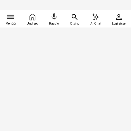
Menüü
Uudised
Raadio
Otsing
AI Chat
Logi sisse
Vana-Lõuna 39/1, 19094 Tallinn
(+372) 667 0111
bestmarketing@best-marketing.ee
Telli
Reklaam
Firmast
Sisu kasutamisõigused
Ajakirjaniku
eetikakoodeks
Üldtingimused
Privaatsustingimused
Küpsiste poliitika
KKK