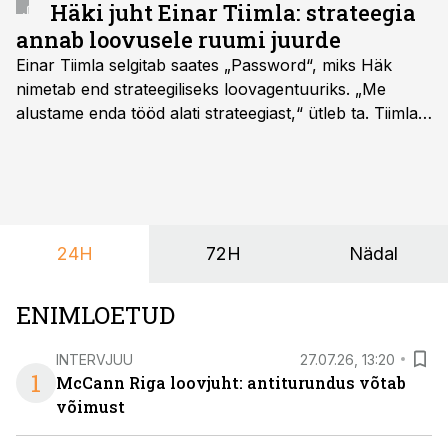
Häki juht Einar Tiimla: strateegia
annab loovusele ruumi juurde
Einar Tiimla selgitab saates „Password“, miks Häk
nimetab end strateegiliseks loovagentuuriks. „Me
alustame enda tööd alati strateegiast,“ ütleb ta. Tiimla
sõnul aitab põhjalik eeltöö vältida olukorda, kus klient
hakkab alles esimeste visuaalide pealt mõtlema, mida
ta tegelikult tahab.
24H
72H
Nädal
ENIMLOETUD
INTERVJUU
27.07.26, 13:20
1
McCann Riga loovjuht: antiturundus võtab
võimust