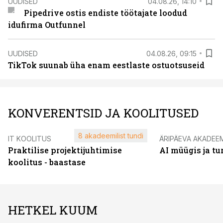
UUDISED
04.08.26, 14:10
Pipedrive ostis endiste töötajate loodud
idufirma Outfunnel
UUDISED
04.08.26, 09:15
TikTok suunab üha enam eestlaste ostuotsuseid
KONVERENTSID JA KOOLITUSED
8 akadeemilist tundi
IT KOOLITUS
ÄRIPÄEVA AKADEE
Praktilise projektijuhtimise
AI müügis ja t
koolitus - baastase
HETKEL KUUM