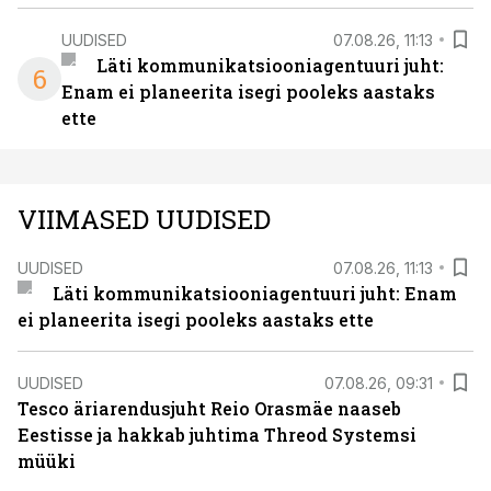
UUDISED
07.08.26, 11:13
Läti kommunikatsiooniagentuuri juht:
6
Enam ei planeerita isegi pooleks aastaks
ette
VIIMASED UUDISED
UUDISED
07.08.26, 11:13
Läti kommunikatsiooniagentuuri juht: Enam
ei planeerita isegi pooleks aastaks ette
UUDISED
07.08.26, 09:31
Tesco äriarendusjuht Reio Orasmäe naaseb
Eestisse ja hakkab juhtima Threod Systemsi
müüki