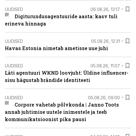
UUDISED
06.08.26, 13:17
Digiturundusagentuuride aasta: kasv tuli
erineva hinnaga
UUDISED
05.08.26, 12:31
Havas Estonia nimetab ametisse uue juhi
UUDISED
05.08.26, 11:07
Läti agentuuri WKND loovjuht: Üldine influencer-
sisu hägustab brändide identiteeti
UUDISED
05.08.26, 09:00
Corpore vahetab põlvkonda | Janno Toots
annab juhtimise uutele inimestele ja teeb
kommunikatsioonist pika pausi