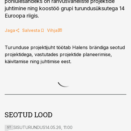
põhiülesandeks on rahvusvaheliste projektide
juhtimine ning koostöö grupi turundusüksutega 14
Euroopa riigis.
Jaga
Salvesta
Vihja
Turunduse projektijuht töötab Halens brändiga seotud
projektidega, vastutades projektide planeerimise,
käivitamise ning juhtimise eest.
SEOTUD LOOD
SISUTURUNDUS
14.05.26, 11:00
ST