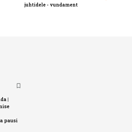
juhtidele - vundament
kliendiü
da |
mise
a pausi