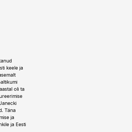
etanud
ti keele ja
rasemalt
altikumi
astal oli ta
tureerimise
 Janecki
ud. Täna
mise ja
ile ja Eesti