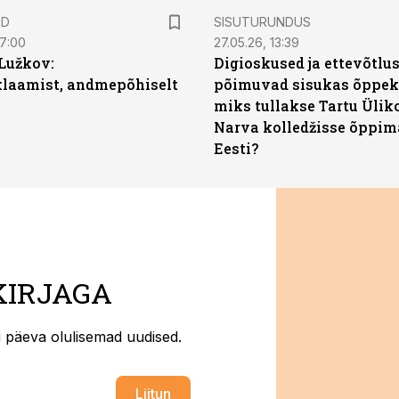
ST
ED
SISUTURUNDUS
07:00
27.05.26, 13:39
Lužkov:
Digioskused ja ettevõtlu
klaamist, andmepõhiselt
põimuvad sisukas õppek
miks tullakse Tartu Ülik
Narva kolledžisse õppim
Eesti?
KIRJAGA
ti päeva olulisemad uudised.
Liitun