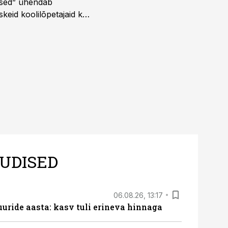
dused” ühendab
skeid koolilõpetajaid kui
UDISED
06.08.26, 13:17
uride aasta: kasv tuli erineva hinnaga