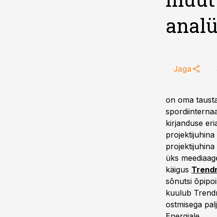
anal
Jaga
on oma taustal
spordiinternaa
kirjanduse eri
projektijuhina
projektijuhina
üks meediaagen
käigus
Trend
sõnutsi õpipoi
kuulub Trendm
ostmisega palj
Energiale.