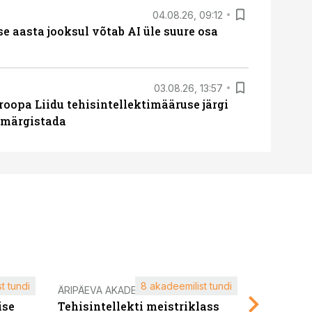
04.08.26, 09:12
ise aasta jooksul võtab AI üle suure osa
03.08.26, 13:57
roopa Liidu tehisintellektimääruse järgi
u märgistada
t tundi
8 akadeemilist tundi
ÄRIPÄEVA AKADEEMIA
ÄRIPÄEVA 
ise
Tehisintellekti meistriklass
Edukate f