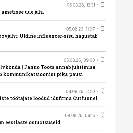
05.08.26, 12:31
ametisse uue juhi
05.08.26, 11:07
ovjuht: Üldine influencer-sisu hägustab
05.08.26, 09:00
lvkonda | Janno Toots annab juhtimise
eeb kommunikatsioonist pika pausi
04.08.26, 14:10
iste töötajate loodud idufirma Outfunnel
04.08.26, 09:15
m eestlaste ostuotsuseid