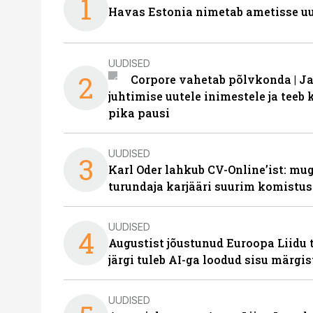
1
Havas Estonia nimetab ametisse uu
UUDISED
2
Corpore vahetab põlvkonda | J
juhtimise uutele inimestele ja tee
pika pausi
UUDISED
3
Karl Oder lahkub CV-Online’ist: m
turundaja karjääri suurim komistus
UUDISED
4
Augustist jõustunud Euroopa Liidu 
järgi tuleb AI-ga loodud sisu märgi
UUDISED