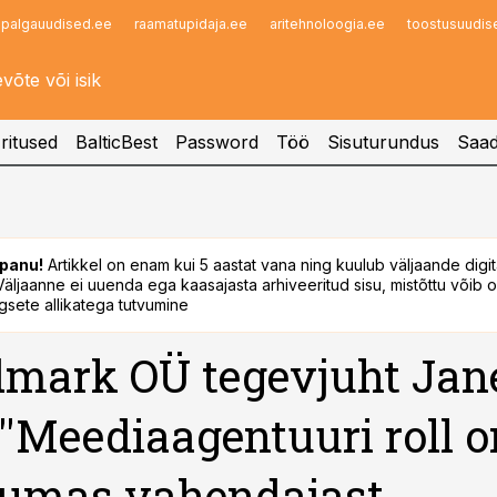
palgauudised.ee
raamatupidaja.ee
aritehnoloogia.ee
toostusuudis
Infopank
Radar
ritused
BalticBest
Password
Töö
Sisuturundus
Saad
panu!
Artikkel on enam kui 5 aastat vana ning kuulub väljaande digi
. Väljaanne ei uuenda ega kaasajasta arhiveeritud sisu, mistõttu võib ol
sete allikatega tutvumine
mark OÜ tegevjuht Jan
 ''Meediaagentuuri roll o
umas vahendajast