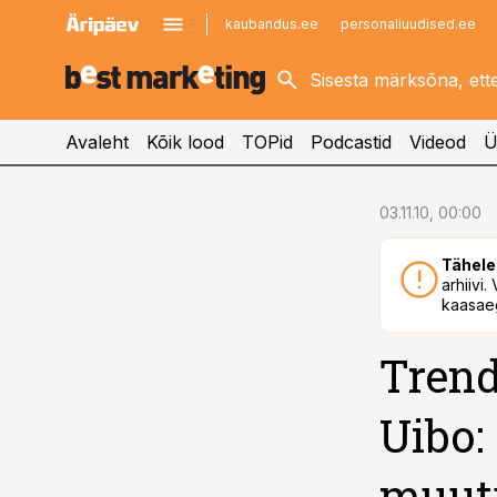
kaubandus.ee
personaliuudised.ee
kinnisvarauudised.ee
imelineajalugu.ee
logistikauudised.ee
imelineteadus.ee
Avaleht
Kõik lood
TOPid
Podcastid
Videod
Ü
cebook
03.11.10, 00:00
Twitter)
Tähele
kedIn
arhiivi
kaasaeg
ail
Trend
k
Uibo:
muut