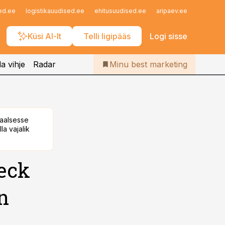
Iseteenindus
ed.ee
logistikauudised.ee
ehitusuudised.ee
aripaev.ee
finantsu
Telli Bestmarketing
Küsi AI-lt
Telli ligipääs
Logi sisse
a vihje
Radar
Minu best marketing
taalsesse
la vajalik
eck
n