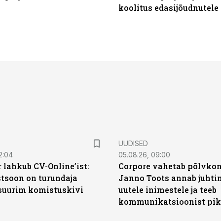
koolitus edasijõudnutele
UUDISED
2:04
05.08.26, 09:00
 lahkub CV-Online’ist:
Corpore vahetab põlvkon
soon on turundaja
Janno Toots annab juhti
 suurim komistuskivi
uutele inimestele ja teeb
kommunikatsioonist pik