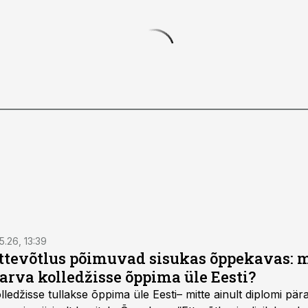
5.26, 13:39
ettevõtlus põimuvad sisukas õppekavas: m
arva kolledžisse õppima üle Eesti?
ledžisse tullakse õppima üle Eesti– mitte ainult diplomi päras