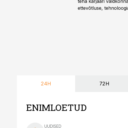
teha karjääri valdkonn
ettevõtluse, tehnoloogia
ka neid, kes soovivad t
24H
72H
ENIMLOETUD
UUDISED