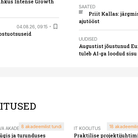
lahkus Intense Growth
SAATED
Priit Kallas: järgm
ajutööst
04.08.26, 09:15
ostuotsuseid
UUDISED
Augustist jõustunud Eu
tuleb AI-ga loodud sis
LITUSED
8 akadeemilist tundi
18 akadeemilis
VA AKADEEMIA
IT KOOLITUS
ügis ja turunduses
Praktilise projektijuhtim