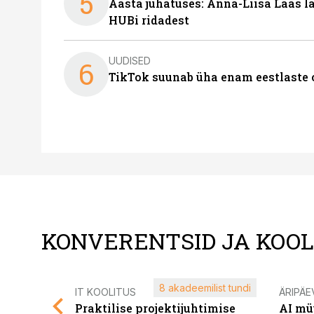
5
Aasta juhatuses: Anna-Liisa Laas 
HUBi ridadest
UUDISED
6
TikTok suunab üha enam eestlaste 
KONVERENTSID JA KOO
8 akadeemilist tundi
IT KOOLITUS
ÄRIPÄE
Praktilise projektijuhtimise
AI mü