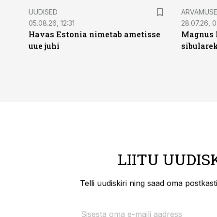
UUDISED
ARVAMUS
05.08.26, 12:31
28.07.26, 
Havas Estonia nimetab ametisse
Magnus 
uue juhi
sibulare
LIITU UUDIS
Telli uudiskiri ning saad oma postkas