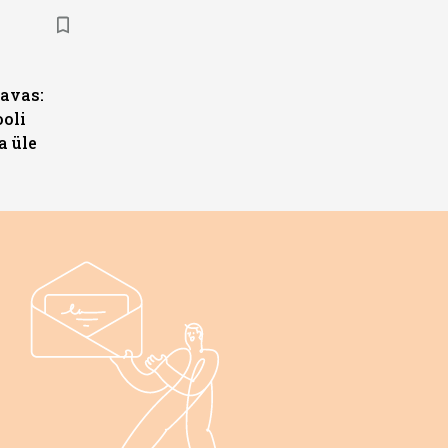
s
avas:
ooli
a üle