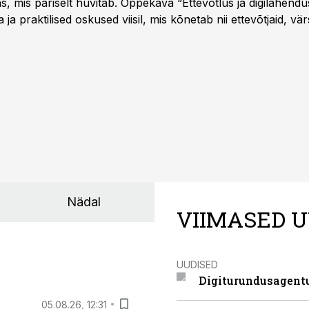
as, mis päriselt huvitab. Õppekava “Ettevõtlus ja digilahen
 ja praktilised oskused viisil, mis kõnetab nii ettevõtjaid, vär
eha karjääripööret.
Nädal
VIIMASED U
UUDISED
Digiturundusagentu
05.08.26, 12:31