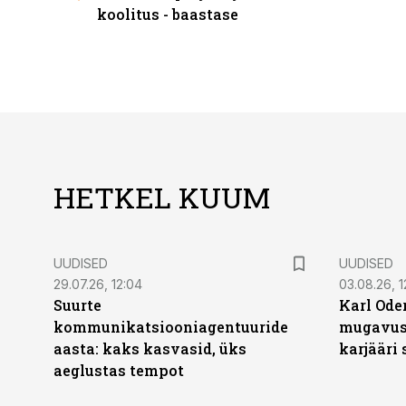
koolitus - baastase
HETKEL KUUM
UUDISED
UUDISED
29.07.26, 12:04
03.08.26, 1
Suurte
Karl Oder
kommunikatsiooniagentuuride
mugavust
aasta: kaks kasvasid, üks
karjääri
aeglustas tempot