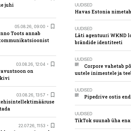
e juhi
UUDISED
Havas Estonia nimetab 
05.08.26, 09:00
UUDISED
anno Toots annab
Läti agentuuri WKND lo
b kommunikatsioonist
brändide identiteeti
UUDISED
03.08.26, 12:04
Corpore vahetab põ
ugavustsoon on
uutele inimestele ja t
kivi
UUDISED
03.08.26, 13:57
Pipedrive ostis end
tehisintellektimääruse
stada
UUDISED
TikTok suunab üha ena
22.07.26, 11:53