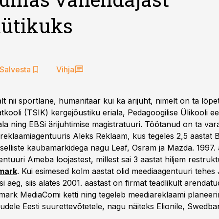
üütikuks
Salvesta
Vihja
t nii sportlane, humanitaar kui ka ärijuht, nimelt on ta lõp
tkooli (TSIK) kergejõustiku eriala, Pedagoogilise Ülikooli ees
ala ning EBSi ärijuhtimise magistratuuri. Töötanud on ta va
 reklaamiagentuuris Aleks Reklaam, kus tegeles 2,5 aastat B
 selliste kaubamärkidega nagu Leaf, Osram ja Mazda. 1997. a
tuuri Ameba loojastest, millest sai 3 aastat hiljem restruk
mark
. Kui esimesed kolm aastat olid meediaagentuuri tehes
si aeg, siis alates 2001. aastast on firmat teadlikult arendat
ark MediaComi ketti ning tegeleb meediareklaami planeeri
udele Eesti suurettevõtetele, nagu näiteks Elionile, Swedbank