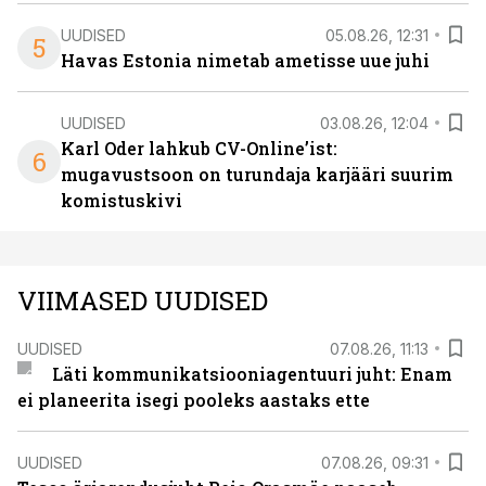
UUDISED
05.08.26, 12:31
5
Havas Estonia nimetab ametisse uue juhi
UUDISED
03.08.26, 12:04
Karl Oder lahkub CV-Online’ist:
6
mugavustsoon on turundaja karjääri suurim
komistuskivi
VIIMASED UUDISED
UUDISED
07.08.26, 11:13
Läti kommunikatsiooniagentuuri juht: Enam
ei planeerita isegi pooleks aastaks ette
UUDISED
07.08.26, 09:31