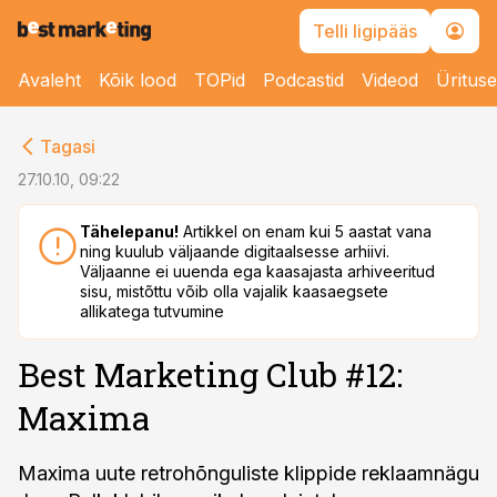
Telli ligipääs
Avaleht
Kõik lood
TOPid
Podcastid
Videod
Üritus
cebook
Tagasi
Twitter)
27.10.10, 09:22
kedIn
Tähelepanu!
Artikkel on enam kui 5 aastat vana
ning kuulub väljaande digitaalsesse arhiivi.
ail
Väljaanne ei uuenda ega kaasajasta arhiveeritud
sisu, mistõttu võib olla vajalik kaasaegsete
k
allikatega tutvumine
Best Marketing Club #12:
Maxima
Maxima uute retrohõnguliste klippide reklaamnägu