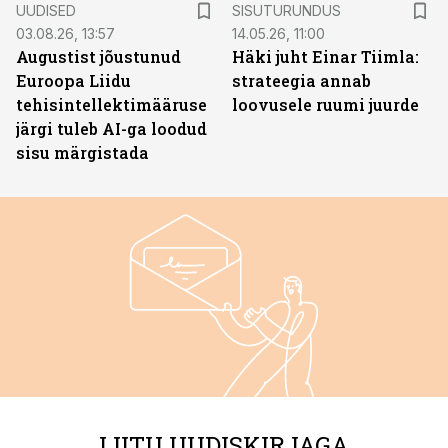
UUDISED
SISUTURUNDUS
03.08.26, 13:57
14.05.26, 11:00
Augustist jõustunud
Häki juht Einar Tiimla:
Euroopa Liidu
strateegia annab
tehisintellektimääruse
loovusele ruumi juurde
järgi tuleb AI-ga loodud
sisu märgistada
LIITU UUDISKIRJAGA