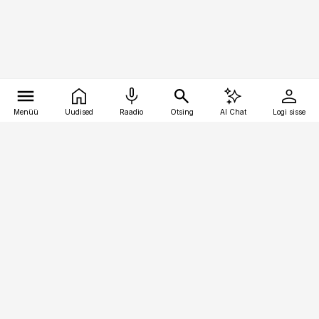
Menüü
Uudised
Raadio
Otsing
AI Chat
Logi sisse
Vana-Lõuna 39/1, 19094 Tallinn
(+372) 667 0111
bestmarketing@best-marketing.ee
Telli
Reklaam
Firmast
Sisu kasutamisõigused
Ajakirjaniku