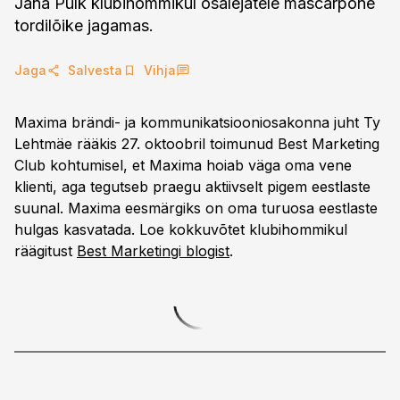
Jana Pulk klubihommikul osalejatele mascarpone
tordilõike jagamas.
Jaga
Salvesta
Vihja
Maxima brändi- ja kommunikatsiooniosakonna juht Ty
Lehtmäe rääkis 27. oktoobril toimunud Best Marketing
Club kohtumisel, et Maxima hoiab väga oma vene
klienti, aga tegutseb praegu aktiivselt pigem eestlaste
suunal. Maxima eesmärgiks on oma turuosa eestlaste
hulgas kasvatada. Loe kokkuvõtet klubihommikul
räägitust
Best Marketingi blogist
.