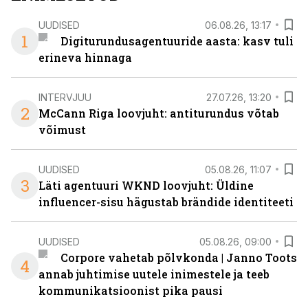
UUDISED
06.08.26, 13:17
1
Digiturundusagentuuride aasta: kasv tuli
erineva hinnaga
INTERVJUU
27.07.26, 13:20
2
McCann Riga loovjuht: antiturundus võtab
võimust
UUDISED
05.08.26, 11:07
3
Läti agentuuri WKND loovjuht: Üldine
influencer-sisu hägustab brändide identiteeti
UUDISED
05.08.26, 09:00
Corpore vahetab põlvkonda | Janno Toots
4
annab juhtimise uutele inimestele ja teeb
kommunikatsioonist pika pausi