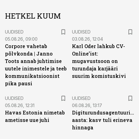
HETKEL KUUM
UUDISED
UUDISED
05.08.26, 09:00
03.08.26, 12:04
Corpore vahetab
Karl Oder lahkub CV-
põlvkonda | Janno
Online’ist:
Toots annab juhtimise
mugavustsoon on
uutele inimestele ja teeb
turundaja karjääri
kommunikatsioonist
suurim komistuskivi
pika pausi
UUDISED
UUDISED
05.08.26, 12:31
06.08.26, 13:17
Havas Estonia nimetab
Digiturundusagentuuride
ametisse uue juhi
aasta: kasv tuli erineva
hinnaga
ST