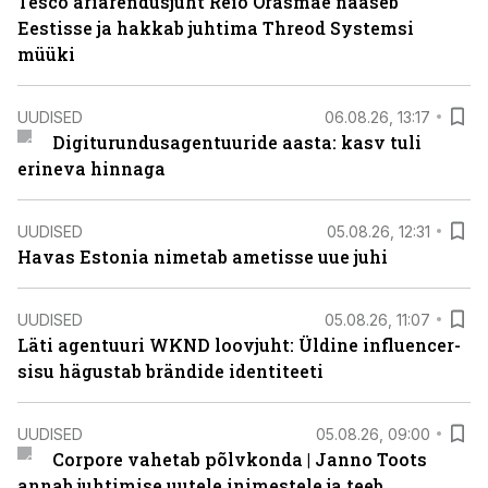
Tesco äriarendusjuht Reio Orasmäe naaseb
Eestisse ja hakkab juhtima Threod Systemsi
müüki
UUDISED
06.08.26, 13:17
Digiturundusagentuuride aasta: kasv tuli
erineva hinnaga
UUDISED
05.08.26, 12:31
Havas Estonia nimetab ametisse uue juhi
UUDISED
05.08.26, 11:07
Läti agentuuri WKND loovjuht: Üldine influencer-
sisu hägustab brändide identiteeti
UUDISED
05.08.26, 09:00
Corpore vahetab põlvkonda | Janno Toots
annab juhtimise uutele inimestele ja teeb