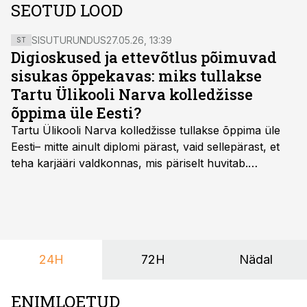
SEOTUD LOOD
SISUTURUNDUS
27.05.26, 13:39
ST
Digioskused ja ettevõtlus põimuvad
sisukas õppekavas: miks tullakse
Tartu Ülikooli Narva kolledžisse
õppima üle Eesti?
Tartu Ülikooli Narva kolledžisse tullakse õppima üle
Eesti– mitte ainult diplomi pärast, vaid sellepärast, et
teha karjääri valdkonnas, mis päriselt huvitab.
Õppekava “Ettevõtlus ja digilahendused” ühendab
ettevõtluse, tehnoloogia ja praktilised oskused viisil,
mis kõnetab nii ettevõtjaid, värskeid koolilõpetajaid kui
ka neid, kes soovivad teha karjääripööret.
24H
72H
Nädal
ENIMLOETUD