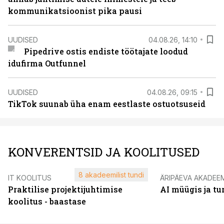
kommunikatsioonist pika pausi
UUDISED
04.08.26, 14:10
Pipedrive ostis endiste töötajate loodud
idufirma Outfunnel
UUDISED
04.08.26, 09:15
TikTok suunab üha enam eestlaste ostuotsuseid
KONVERENTSID JA KOOLITUSED
8 akadeemilist tundi
IT KOOLITUS
ÄRIPÄEVA AKADEE
Praktilise projektijuhtimise
AI müügis ja t
koolitus - baastase