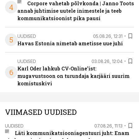
Corpore vahetab põlvkonda | Janno Toots
4
annab juhtimise uutele inimestele ja teeb
kommunikatsioonist pika pausi
UUDISED
05.08.26, 12:31
5
Havas Estonia nimetab ametisse uue juhi
UUDISED
03.08.26, 12:04
Karl Oder lahkub CV-Online’ist:
6
mugavustsoon on turundaja karjääri suurim
komistuskivi
VIIMASED UUDISED
UUDISED
07.08.26, 11:13
Läti kommunikatsiooniagentuuri juht: Enam