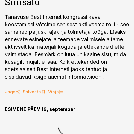
Sinisalu
Tänavuse Best Internet kongressi kava
koostamisel võtsime senisest aktiivsema rolli - see
sarnaneb paljuski ajakirja toimetaja tööga. Lisaks
erinevate esinejate ja teemade valimisele aitame
aktiivselt ka materjali koguda ja ettekandeid ette
valmistada. Eesmärk on luua unikaalne sisu, mida
kusagilt mujalt ei saa. Kõik ettekanded on
spetsiaalselt Best Interneti jaoks tehtud ja
sisaldavad kõige uuemat informatsiooni.
Jaga
Salvesta
Vihja
ESIMENE PÄEV 16, september