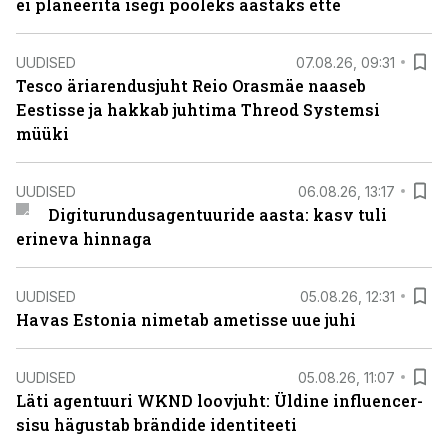
ei planeerita isegi pooleks aastaks ette
UUDISED
07.08.26, 09:31
Tesco äriarendusjuht Reio Orasmäe naaseb
Eestisse ja hakkab juhtima Threod Systemsi
müüki
UUDISED
06.08.26, 13:17
Digiturundusagentuuride aasta: kasv tuli
erineva hinnaga
UUDISED
05.08.26, 12:31
Havas Estonia nimetab ametisse uue juhi
UUDISED
05.08.26, 11:07
Läti agentuuri WKND loovjuht: Üldine influencer-
sisu hägustab brändide identiteeti