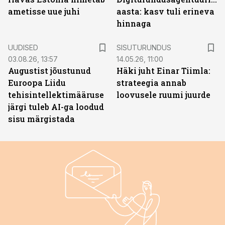
ametisse uue juhi
aasta: kasv tuli erineva
hinnaga
ST
UUDISED
SISUTURUNDUS
03.08.26, 13:57
14.05.26, 11:00
Augustist jõustunud
Häki juht Einar Tiimla:
Euroopa Liidu
strateegia annab
tehisintellektimääruse
loovusele ruumi juurde
järgi tuleb AI-ga loodud
sisu märgistada