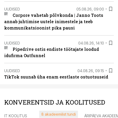
UUDISED
05.08.26, 09:00
Corpore vahetab põlvkonda | Janno Toots
annab juhtimise uutele inimestele ja teeb
kommunikatsioonist pika pausi
UUDISED
04.08.26, 14:10
Pipedrive ostis endiste töötajate loodud
idufirma Outfunnel
UUDISED
04.08.26, 09:15
TikTok suunab üha enam eestlaste ostuotsuseid
KONVERENTSID JA KOOLITUSED
8 akadeemilist tundi
IT KOOLITUS
ÄRIPÄEVA AKADEE