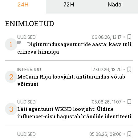
24H
72H
Nädal
ENIMLOETUD
UUDISED
06.08.26, 13:17
1
Digiturundusagentuuride aasta: kasv tuli
erineva hinnaga
INTERVJUU
27.07.26, 13:20
2
McCann Riga loovjuht: antiturundus võtab
võimust
UUDISED
05.08.26, 11:07
3
Läti agentuuri WKND loovjuht: Üldine
influencer-sisu hägustab brändide identiteeti
UUDISED
05.08.26, 09:00