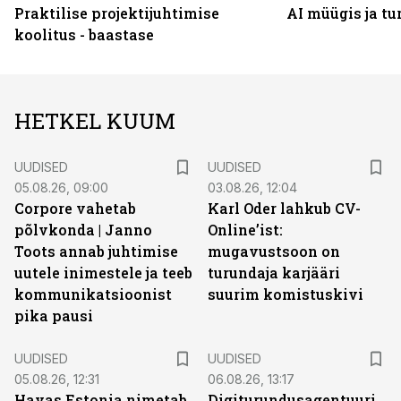
Praktilise projektijuhtimise
AI müügis ja t
koolitus - baastase
HETKEL KUUM
UUDISED
UUDISED
05.08.26, 09:00
03.08.26, 12:04
Corpore vahetab
Karl Oder lahkub CV-
põlvkonda | Janno
Online’ist:
Toots annab juhtimise
mugavustsoon on
uutele inimestele ja teeb
turundaja karjääri
kommunikatsioonist
suurim komistuskivi
pika pausi
UUDISED
UUDISED
05.08.26, 12:31
06.08.26, 13:17
Havas Estonia nimetab
Digiturundusagentuuride