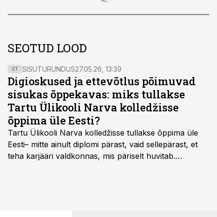
SEOTUD LOOD
SISUTURUNDUS
27.05.26, 13:39
ST
Digioskused ja ettevõtlus põimuvad
sisukas õppekavas: miks tullakse
Tartu Ülikooli Narva kolledžisse
õppima üle Eesti?
Tartu Ülikooli Narva kolledžisse tullakse õppima üle
Eesti– mitte ainult diplomi pärast, vaid sellepärast, et
teha karjääri valdkonnas, mis päriselt huvitab.
Õppekava “Ettevõtlus ja digilahendused” ühendab
ettevõtluse, tehnoloogia ja praktilised oskused viisil,
mis kõnetab nii ettevõtjaid, värskeid koolilõpetajaid kui
ka neid, kes soovivad teha karjääripööret.