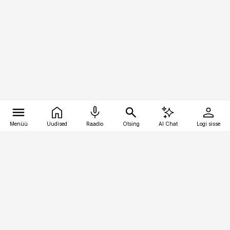
Menüü
Uudised
Raadio
Otsing
AI Chat
Logi sisse
Vana-Lõuna 39/1, 19094 Tallinn
(+372) 667 0111
bestmarketing@best-marketing.ee
Telli
Reklaam