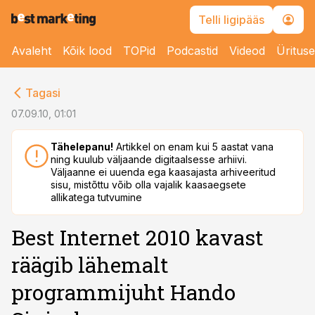
Telli ligipääs
Avaleht
Kõik lood
TOPid
Podcastid
Videod
Üritus
cebook
Tagasi
Twitter)
07.09.10, 01:01
kedIn
Tähelepanu!
Artikkel on enam kui 5 aastat vana
ning kuulub väljaande digitaalsesse arhiivi.
ail
Väljaanne ei uuenda ega kaasajasta arhiveeritud
sisu, mistõttu võib olla vajalik kaasaegsete
k
allikatega tutvumine
Best Internet 2010 kavast
räägib lähemalt
programmijuht Hando