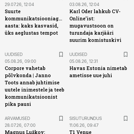
29.07.26, 12:04
03.08.26, 12:04
Suurte
Karl Oder lahkub CV-
kommunikatsiooniagentuuride
Online’ist:
aasta: kaks kasvasid,
mugavustsoon on
üks aeglustas tempot
turundaja karjääri
suurim komistuskivi
UUDISED
UUDISED
05.08.26, 09:00
05.08.26, 12:31
Corpore vahetab
Havas Estonia nimetab
põlvkonda | Janno
ametisse uue juhi
Toots annab juhtimise
uutele inimestele ja teeb
kommunikatsioonist
pika pausi
ST
ARVAMUSED
SISUTURUNDUS
28.07.26, 07:00
11.06.26, 09:47
Magnus Lužkov:
T1 Venue