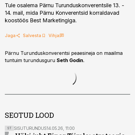
Tule osalema Pärnu Turunduskonverentsile 13. -
14. mail, mida Pärnu Konverentsid korraldavad
koostöös Best Marketingiga.
Jaga
Salvesta
Vihja
Pärnu Turunduskonverentsi peaesineja on maailma
tuntuim turundusguru
Seth Godin
.
SEOTUD LOOD
SISUTURUNDUS
14.05.26, 11:00
ST