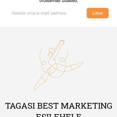
olulisemad uudised.
Liitun
TAGASI BEST MARKETING
ESILEHELE