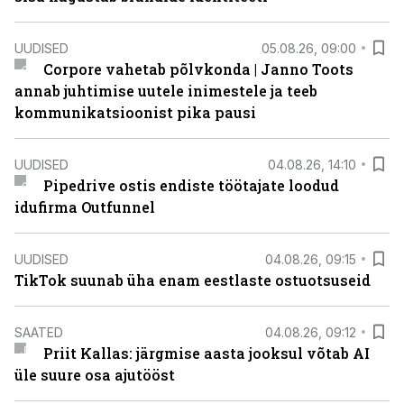
UUDISED
05.08.26, 09:00
Corpore vahetab põlvkonda | Janno Toots
annab juhtimise uutele inimestele ja teeb
kommunikatsioonist pika pausi
UUDISED
04.08.26, 14:10
Pipedrive ostis endiste töötajate loodud
idufirma Outfunnel
UUDISED
04.08.26, 09:15
TikTok suunab üha enam eestlaste ostuotsuseid
SAATED
04.08.26, 09:12
Priit Kallas: järgmise aasta jooksul võtab AI
üle suure osa ajutööst