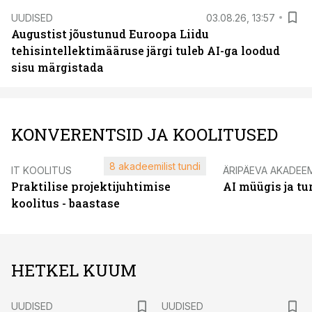
UUDISED
03.08.26, 13:57
Augustist jõustunud Euroopa Liidu
tehisintellektimääruse järgi tuleb AI-ga loodud
sisu märgistada
KONVERENTSID JA KOOLITUSED
8 akadeemilist tundi
IT KOOLITUS
ÄRIPÄEVA AKADEE
Praktilise projektijuhtimise
AI müügis ja t
koolitus - baastase
HETKEL KUUM
UUDISED
UUDISED