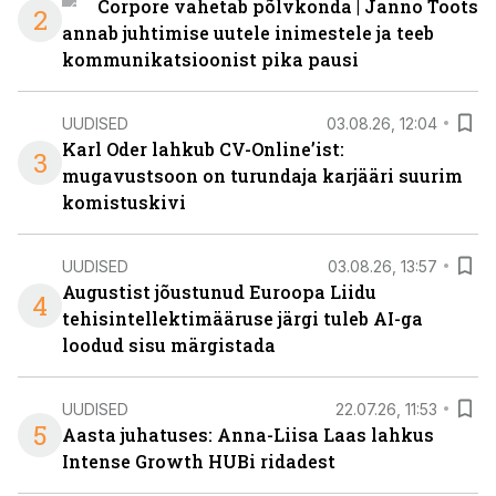
Corpore vahetab põlvkonda | Janno Toots
2
annab juhtimise uutele inimestele ja teeb
kommunikatsioonist pika pausi
UUDISED
03.08.26, 12:04
Karl Oder lahkub CV-Online’ist:
3
mugavustsoon on turundaja karjääri suurim
komistuskivi
UUDISED
03.08.26, 13:57
Augustist jõustunud Euroopa Liidu
4
tehisintellektimääruse järgi tuleb AI-ga
loodud sisu märgistada
UUDISED
22.07.26, 11:53
5
Aasta juhatuses: Anna-Liisa Laas lahkus
Intense Growth HUBi ridadest