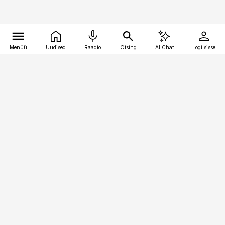
Menüü
Uudised
Raadio
Otsing
AI Chat
Logi sisse
Vana-Lõuna 39/1, 19094 Tallinn
(+372) 667 0111
bestmarketing@best-marketing.ee
Telli
Reklaam
Firmast
Sisu kasutamisõigused
Ajakirjaniku
eetikakoodeks
Üldtingimused
Privaatsustingimused