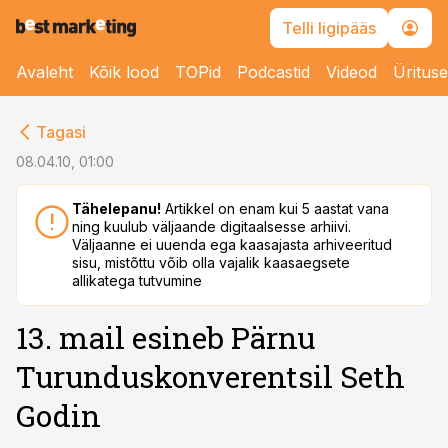
Telli ligipääs
Avaleht
Kõik lood
TOPid
Podcastid
Videod
Üritus
cebook
Tagasi
Twitter)
08.04.10, 01:00
kedIn
Tähelepanu!
Artikkel on enam kui 5 aastat vana
ning kuulub väljaande digitaalsesse arhiivi.
ail
Väljaanne ei uuenda ega kaasajasta arhiveeritud
sisu, mistõttu võib olla vajalik kaasaegsete
k
allikatega tutvumine
13. mail esineb Pärnu
Turunduskonverentsil Seth
Godin