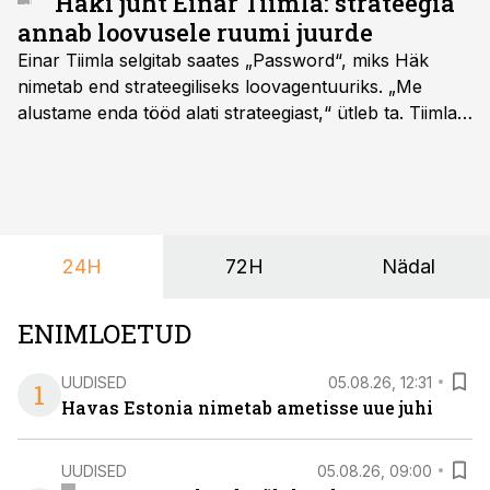
Häki juht Einar Tiimla: strateegia
annab loovusele ruumi juurde
Einar Tiimla selgitab saates „Password“, miks Häk
nimetab end strateegiliseks loovagentuuriks. „Me
alustame enda tööd alati strateegiast,“ ütleb ta. Tiimla
sõnul aitab põhjalik eeltöö vältida olukorda, kus klient
hakkab alles esimeste visuaalide pealt mõtlema, mida
ta tegelikult tahab.
24H
72H
Nädal
ENIMLOETUD
UUDISED
05.08.26, 12:31
1
Havas Estonia nimetab ametisse uue juhi
UUDISED
05.08.26, 09:00