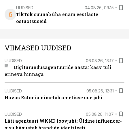
UUDISED
04.08.26, 09:15
6
TikTok suunab üha enam eestlaste
ostuotsuseid
VIIMASED UUDISED
UUDISED
06.08.26, 13:17
Digiturundusagentuuride aasta: kasv tuli
erineva hinnaga
UUDISED
05.08.26, 12:31
Havas Estonia nimetab ametisse uue juhi
UUDISED
05.08.26, 11:07
Läti agentuuri WKND loovjuht: Üldine influencer-
sisu hägustab brändide identiteeti