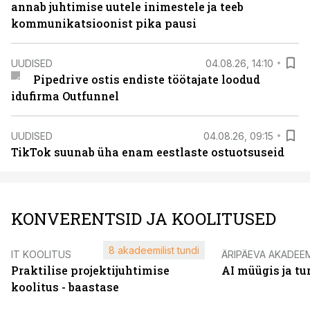
annab juhtimise uutele inimestele ja teeb
kommunikatsioonist pika pausi
UUDISED
04.08.26, 14:10
Pipedrive ostis endiste töötajate loodud
idufirma Outfunnel
UUDISED
04.08.26, 09:15
TikTok suunab üha enam eestlaste ostuotsuseid
KONVERENTSID JA KOOLITUSED
8 akadeemilist tundi
IT KOOLITUS
ÄRIPÄEVA AKADEE
Praktilise projektijuhtimise
AI müügis ja t
koolitus - baastase