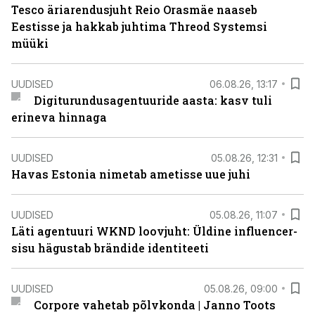
Tesco äriarendusjuht Reio Orasmäe naaseb
Eestisse ja hakkab juhtima Threod Systemsi
müüki
UUDISED
06.08.26, 13:17
Digiturundusagentuuride aasta: kasv tuli
erineva hinnaga
UUDISED
05.08.26, 12:31
Havas Estonia nimetab ametisse uue juhi
UUDISED
05.08.26, 11:07
Läti agentuuri WKND loovjuht: Üldine influencer-
sisu hägustab brändide identiteeti
UUDISED
05.08.26, 09:00
Corpore vahetab põlvkonda | Janno Toots