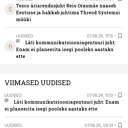
Tesco äriarendusjuht Reio Orasmäe naaseb
5
Eestisse ja hakkab juhtima Threod Systemsi
müüki
UUDISED
07.08.26, 11:13
Läti kommunikatsiooniagentuuri juht:
6
Enam ei planeerita isegi pooleks aastaks
ette
VIIMASED UUDISED
UUDISED
07.08.26, 11:13
Läti kommunikatsiooniagentuuri juht: Enam
ei planeerita isegi pooleks aastaks ette
UUDISED
07.08.26, 09:31