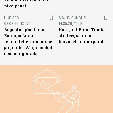
pika pausi
ST
UUDISED
SISUTURUNDUS
03.08.26, 13:57
14.05.26, 11:00
Augustist jõustunud
Häki juht Einar Tiimla:
Euroopa Liidu
strateegia annab
tehisintellektimääruse
loovusele ruumi juurde
järgi tuleb AI-ga loodud
sisu märgistada