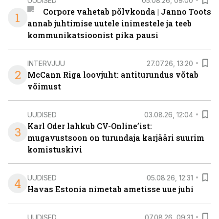
UUDISED
05.08.26, 09:00
Corpore vahetab põlvkonda | Janno Toots
1
annab juhtimise uutele inimestele ja teeb
kommunikatsioonist pika pausi
INTERVJUU
27.07.26, 13:20
2
McCann Riga loovjuht: antiturundus võtab
võimust
UUDISED
03.08.26, 12:04
Karl Oder lahkub CV-Online’ist:
3
mugavustsoon on turundaja karjääri suurim
komistuskivi
UUDISED
05.08.26, 12:31
4
Havas Estonia nimetab ametisse uue juhi
UUDISED
07.08.26, 09:31