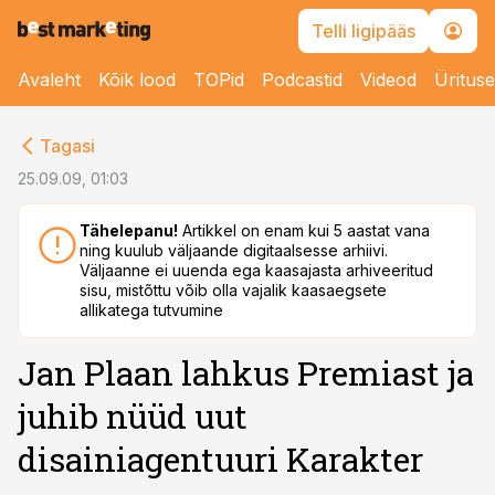
Telli ligipääs
Avaleht
Kõik lood
TOPid
Podcastid
Videod
Üritus
cebook
Tagasi
Twitter)
25.09.09, 01:03
kedIn
Tähelepanu!
Artikkel on enam kui 5 aastat vana
ning kuulub väljaande digitaalsesse arhiivi.
ail
Väljaanne ei uuenda ega kaasajasta arhiveeritud
sisu, mistõttu võib olla vajalik kaasaegsete
k
allikatega tutvumine
Jan Plaan lahkus Premiast ja
juhib nüüd uut
disainiagentuuri Karakter