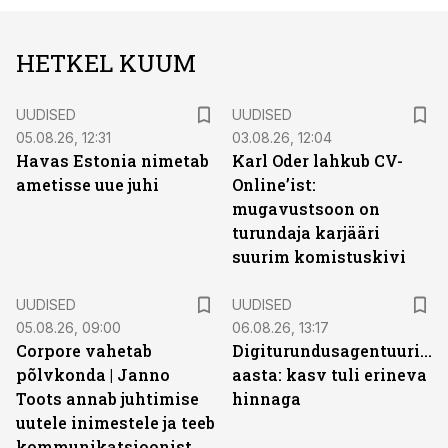
HETKEL KUUM
UUDISED
UUDISED
05.08.26, 12:31
03.08.26, 12:04
Havas Estonia nimetab
Karl Oder lahkub CV-
ametisse uue juhi
Online’ist:
mugavustsoon on
turundaja karjääri
suurim komistuskivi
UUDISED
UUDISED
05.08.26, 09:00
06.08.26, 13:17
Corpore vahetab
Digiturundusagentuuride
põlvkonda | Janno
aasta: kasv tuli erineva
Toots annab juhtimise
hinnaga
uutele inimestele ja teeb
kommunikatsioonist