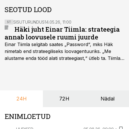
SEOTUD LOOD
SISUTURUNDUS
14.05.26, 11:00
ST
Häki juht Einar Tiimla: strateegia
annab loovusele ruumi juurde
Einar Tiimla selgitab saates „Password“, miks Häk
nimetab end strateegiliseks loovagentuuriks. „Me
alustame enda tööd alati strateegiast,“ ütleb ta. Tiimla
sõnul aitab põhjalik eeltöö vältida olukorda, kus klient
hakkab alles esimeste visuaalide pealt mõtlema, mida
ta tegelikult tahab.
24H
72H
Nädal
ENIMLOETUD