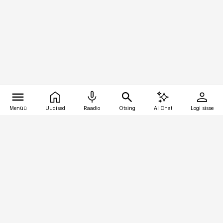
Menüü
Uudised
Raadio
Otsing
AI Chat
Logi sisse
Vana-Lõuna 39/1, 19094 Tallinn
(+372) 667 0111
bestmarketing@best-marketing.ee
Telli
Reklaam
Firmast