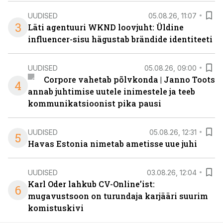
UUDISED
05.08.26, 11:07
3
Läti agentuuri WKND loovjuht: Üldine
influencer-sisu hägustab brändide identiteeti
UUDISED
05.08.26, 09:00
Corpore vahetab põlvkonda | Janno Toots
4
annab juhtimise uutele inimestele ja teeb
kommunikatsioonist pika pausi
UUDISED
05.08.26, 12:31
5
Havas Estonia nimetab ametisse uue juhi
UUDISED
03.08.26, 12:04
Karl Oder lahkub CV-Online’ist:
6
mugavustsoon on turundaja karjääri suurim
komistuskivi