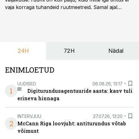
vaja korraga tuhandeid ruutmeetreid. Samal ajal
soovivad ettevõtted ja korraldajad üha enam
paindlikkust – võimalust ühendada konverents, gala,
töötoad, meelelahutus ja võrgustumine tervikuks, ilma
et peaks kasutama mitut erinevat asukohta. T1
keskuses tegutsev sündmuskeskus T1 Venue on just
24H
72H
Nädal
nendele vajadustele vastanud uuendusega, mis pakub
senisest oluliselt rohkem lahendusi.
ENIMLOETUD
UUDISED
06.08.26, 13:17
1
Digiturundusagentuuride aasta: kasv tuli
erineva hinnaga
INTERVJUU
27.07.26, 13:20
2
McCann Riga loovjuht: antiturundus võtab
võimust