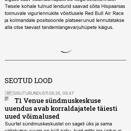
Teisele kohale tulnud lendurid saavad sõita Hispaanias
toimuvale vigurlennukite võistlusele Red Bull Air Race
ja kolmandale positsioonile platseerunud lennutatakse
alla otse taevast tandemlangevarjuhüpete käigus.
SEOTUD LOOD
SISUTURUNDUS
11.06.26, 09:47
ST
T1 Venue sündmuskeskuse
uuendus avab korraldajatele täiesti
uued võimalused
Suurtel sündmuskeskustel on sageli üks ja sama
väljakutse: ruumi on küll palju, kuid mitte iga üritus ei