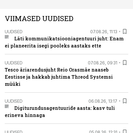
VIIMASED UUDISED
UUDISED
07.08.26, 11:13
Läti kommunikatsiooniagentuuri juht: Enam
ei planeerita isegi pooleks aastaks ette
UUDISED
07.08.26, 09:31
Tesco äriarendusjuht Reio Orasmäe naaseb
Eestisse ja hakkab juhtima Threod Systemsi
müüki
UUDISED
06.08.26, 13:17
Digiturundusagentuuride aasta: kasv tuli
erineva hinnaga
UUDISED
05.08.26, 12:31