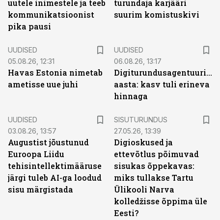
uutele inimestele ja teeb
turundaja karjääri
kommunikatsioonist
suurim komistuskivi
pika pausi
UUDISED
UUDISED
05.08.26, 12:31
06.08.26, 13:17
Havas Estonia nimetab
Digiturundusagentuuride
ametisse uue juhi
aasta: kasv tuli erineva
hinnaga
ST
UUDISED
SISUTURUNDUS
03.08.26, 13:57
27.05.26, 13:39
Augustist jõustunud
Digioskused ja
Euroopa Liidu
ettevõtlus põimuvad
tehisintellektimääruse
sisukas õppekavas:
järgi tuleb AI-ga loodud
miks tullakse Tartu
sisu märgistada
Ülikooli Narva
kolledžisse õppima üle
Eesti?