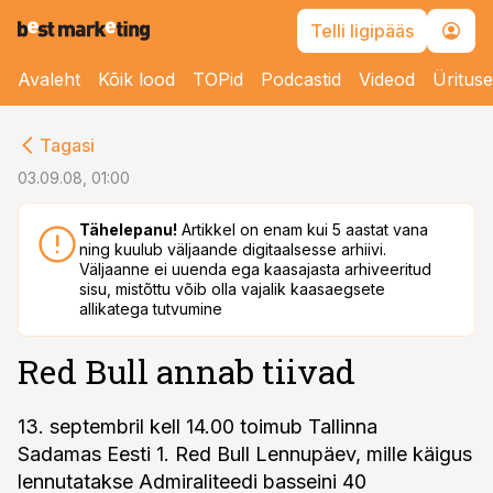
Telli ligipääs
Avaleht
Kõik lood
TOPid
Podcastid
Videod
Üritus
cebook
Tagasi
Twitter)
03.09.08, 01:00
kedIn
Tähelepanu!
Artikkel on enam kui 5 aastat vana
ning kuulub väljaande digitaalsesse arhiivi.
ail
Väljaanne ei uuenda ega kaasajasta arhiveeritud
sisu, mistõttu võib olla vajalik kaasaegsete
k
allikatega tutvumine
Red Bull annab tiivad
13. septembril kell 14.00 toimub Tallinna
Sadamas Eesti 1. Red Bull Lennupäev, mille käigus
lennutatakse Admiraliteedi basseini 40