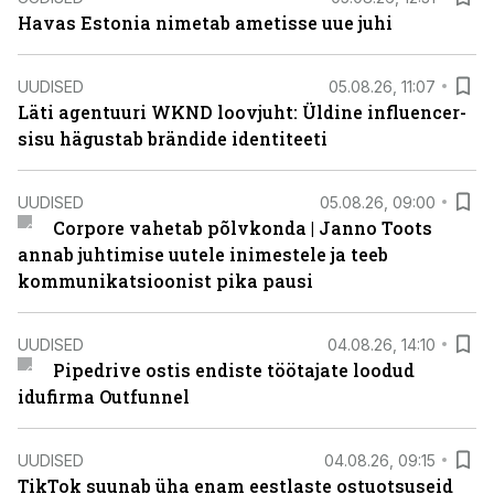
Havas Estonia nimetab ametisse uue juhi
UUDISED
05.08.26, 11:07
Läti agentuuri WKND loovjuht: Üldine influencer-
sisu hägustab brändide identiteeti
UUDISED
05.08.26, 09:00
Corpore vahetab põlvkonda | Janno Toots
annab juhtimise uutele inimestele ja teeb
kommunikatsioonist pika pausi
UUDISED
04.08.26, 14:10
Pipedrive ostis endiste töötajate loodud
idufirma Outfunnel
UUDISED
04.08.26, 09:15
TikTok suunab üha enam eestlaste ostuotsuseid