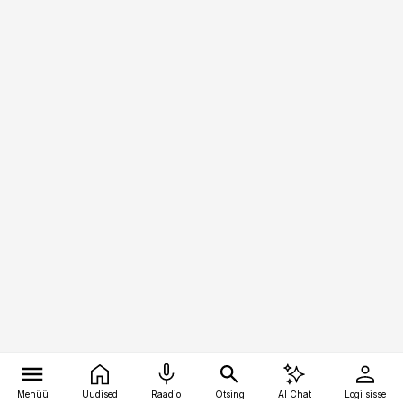
Menüü
Uudised
Raadio
Otsing
AI Chat
Logi sisse