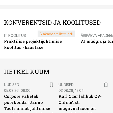
KONVERENTSID JA KOOLITUSED
8 akadeemilist tundi
IT KOOLITUS
ÄRIPÄEVA AKADEE
Praktilise projektijuhtimise
AI müügis ja t
koolitus - baastase
HETKEL KUUM
UUDISED
UUDISED
05.08.26, 09:00
03.08.26, 12:04
Corpore vahetab
Karl Oder lahkub CV-
põlvkonda | Janno
Online’ist:
Toots annab juhtimise
mugavustsoon on