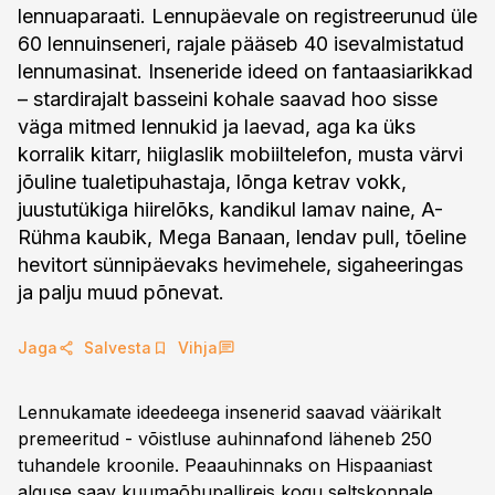
lennuaparaati. Lennupäevale on registreerunud üle
60 lennuinseneri, rajale pääseb 40 isevalmistatud
lennumasinat. Inseneride ideed on fantaasiarikkad
– stardirajalt basseini kohale saavad hoo sisse
väga mitmed lennukid ja laevad, aga ka üks
korralik kitarr, hiiglaslik mobiiltelefon, musta värvi
jõuline tualetipuhastaja, lõnga ketrav vokk,
juustutükiga hiirelõks, kandikul lamav naine, A-
Rühma kaubik, Mega Banaan, lendav pull, tõeline
hevitort sünnipäevaks hevimehele, sigaheeringas
ja palju muud põnevat.
Jaga
Salvesta
Vihja
Lennukamate ideedeega insenerid saavad väärikalt
premeeritud - võistluse auhinnafond läheneb 250
tuhandele kroonile. Peaauhinnaks on Hispaaniast
alguse saav kuumaõhupallireis kogu seltskonnale.