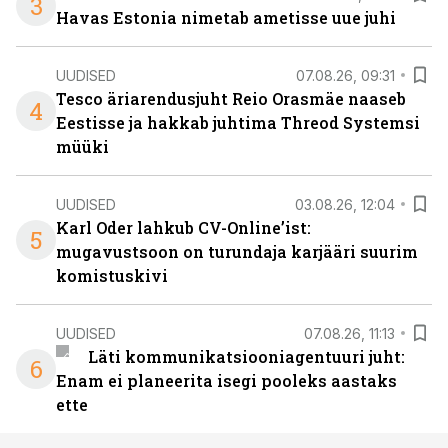
3
Havas Estonia nimetab ametisse uue juhi
UUDISED
07.08.26, 09:31
Tesco äriarendusjuht Reio Orasmäe naaseb
4
Eestisse ja hakkab juhtima Threod Systemsi
müüki
UUDISED
03.08.26, 12:04
Karl Oder lahkub CV-Online’ist:
5
mugavustsoon on turundaja karjääri suurim
komistuskivi
UUDISED
07.08.26, 11:13
Läti kommunikatsiooniagentuuri juht:
6
Enam ei planeerita isegi pooleks aastaks
ette