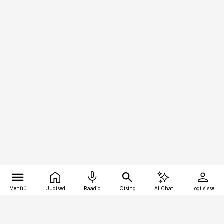
Menüü
Uudised
Raadio
Otsing
AI Chat
Logi sisse