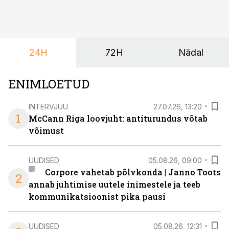
hakkab alles esimeste visuaalide pealt mõtlema, mida
ta tegelikult tahab.
24H
72H
Nädal
ENIMLOETUD
INTERVJUU
27.07.26, 13:20
1
McCann Riga loovjuht: antiturundus võtab
võimust
UUDISED
05.08.26, 09:00
Corpore vahetab põlvkonda | Janno Toots
2
annab juhtimise uutele inimestele ja teeb
kommunikatsioonist pika pausi
UUDISED
05.08.26, 12:31