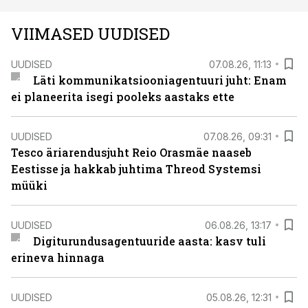
VIIMASED UUDISED
UUDISED
07.08.26, 11:13
Läti kommunikatsiooniagentuuri juht: Enam
ei planeerita isegi pooleks aastaks ette
UUDISED
07.08.26, 09:31
Tesco äriarendusjuht Reio Orasmäe naaseb
Eestisse ja hakkab juhtima Threod Systemsi
müüki
UUDISED
06.08.26, 13:17
Digiturundusagentuuride aasta: kasv tuli
erineva hinnaga
UUDISED
05.08.26, 12:31