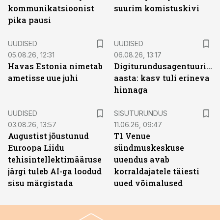
kommunikatsioonist
suurim komistuskivi
pika pausi
UUDISED
UUDISED
05.08.26, 12:31
06.08.26, 13:17
Havas Estonia nimetab
Digiturundusagentuuride
ametisse uue juhi
aasta: kasv tuli erineva
hinnaga
ST
UUDISED
SISUTURUNDUS
03.08.26, 13:57
11.06.26, 09:47
Augustist jõustunud
T1 Venue
Euroopa Liidu
sündmuskeskuse
tehisintellektimääruse
uuendus avab
järgi tuleb AI-ga loodud
korraldajatele täiesti
sisu märgistada
uued võimalused