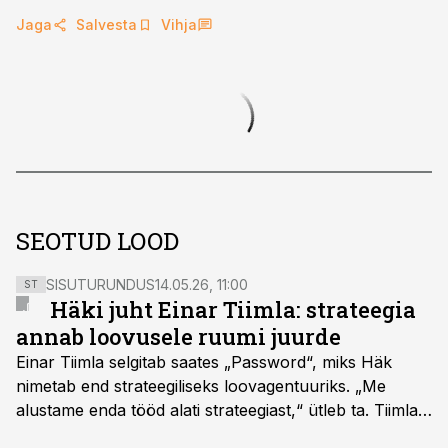
Jaga
Salvesta
Vihja
SEOTUD LOOD
SISUTURUNDUS
14.05.26, 11:00
ST
Häki juht Einar Tiimla: strateegia
annab loovusele ruumi juurde
Einar Tiimla selgitab saates „Password“, miks Häk
nimetab end strateegiliseks loovagentuuriks. „Me
alustame enda tööd alati strateegiast,“ ütleb ta. Tiimla
sõnul aitab põhjalik eeltöö vältida olukorda, kus klient