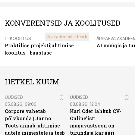
KONVERENTSID JA KOOLITUSED
8 akadeemilist tundi
IT KOOLITUS
ÄRIPÄEVA AKADEE
Praktilise projektijuhtimise
AI müügis ja t
koolitus - baastase
HETKEL KUUM
UUDISED
UUDISED
05.08.26, 09:00
03.08.26, 12:04
Corpore vahetab
Karl Oder lahkub CV-
põlvkonda | Janno
Online’ist:
Toots annab juhtimise
mugavustsoon on
uutele inimestele ja teeb
turundaja karjääri