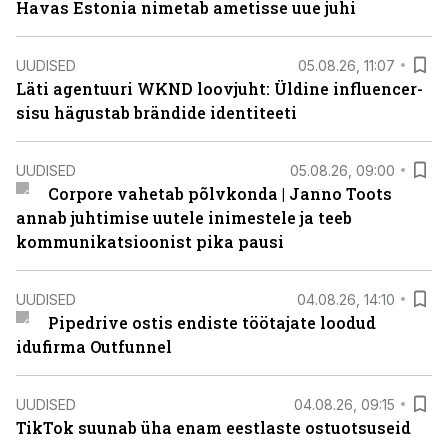
Havas Estonia nimetab ametisse uue juhi
UUDISED
05.08.26, 11:07
Läti agentuuri WKND loovjuht: Üldine influencer-
sisu hägustab brändide identiteeti
UUDISED
05.08.26, 09:00
Corpore vahetab põlvkonda | Janno Toots
annab juhtimise uutele inimestele ja teeb
kommunikatsioonist pika pausi
UUDISED
04.08.26, 14:10
Pipedrive ostis endiste töötajate loodud
idufirma Outfunnel
UUDISED
04.08.26, 09:15
TikTok suunab üha enam eestlaste ostuotsuseid