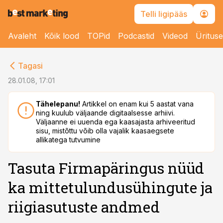
Telli ligipääs
Avaleht
Kõik lood
TOPid
Podcastid
Videod
Üritus
cebook
Tagasi
Twitter)
28.01.08, 17:01
kedIn
Tähelepanu!
Artikkel on enam kui 5 aastat vana
ning kuulub väljaande digitaalsesse arhiivi.
ail
Väljaanne ei uuenda ega kaasajasta arhiveeritud
sisu, mistõttu võib olla vajalik kaasaegsete
k
allikatega tutvumine
Tasuta Firmapäringus nüüd
ka mittetulundusühingute ja
riigiasutuste andmed