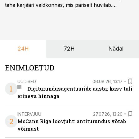
teha karjääri valdkonnas, mis päriselt huvitab.
Õppekava “Ettevõtlus ja digilahendused” ühendab
ettevõtluse, tehnoloogia ja praktilised oskused viisil,
mis kõnetab nii ettevõtjaid, värskeid koolilõpetajaid kui
ka neid, kes soovivad teha karjääripööret.
24H
72H
Nädal
ENIMLOETUD
UUDISED
06.08.26, 13:17
1
Digiturundusagentuuride aasta: kasv tuli
erineva hinnaga
INTERVJUU
27.07.26, 13:20
2
McCann Riga loovjuht: antiturundus võtab
võimust