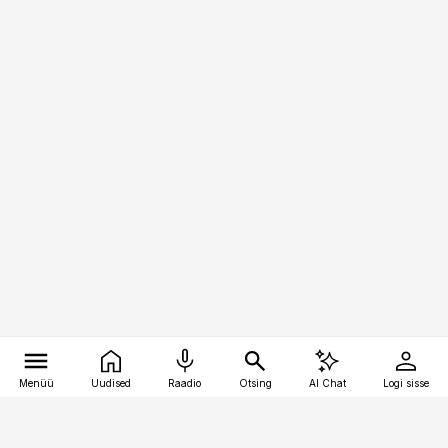
Menüü
Uudised
Raadio
Otsing
AI Chat
Logi sisse