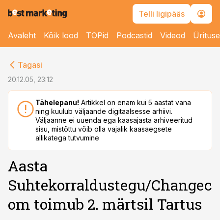
Telli ligipääs
Avaleht
Kõik lood
TOPid
Podcastid
Videod
Üritus
cebook
Tagasi
Twitter)
20.12.05, 23:12
kedIn
Tähelepanu!
Artikkel on enam kui 5 aastat vana
ning kuulub väljaande digitaalsesse arhiivi.
ail
Väljaanne ei uuenda ega kaasajasta arhiveeritud
sisu, mistõttu võib olla vajalik kaasaegsete
k
allikatega tutvumine
Aasta
Suhtekorraldustegu/Changec
om toimub 2. märtsil Tartus