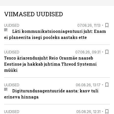
VIIMASED UUDISED
UUDISED
07.08.26, 11:13
Läti kommunikatsiooniagentuuri juht: Enam
ei planeerita isegi pooleks aastaks ette
UUDISED
07.08.26, 09:31
Tesco äriarendusjuht Reio Orasmäe naaseb
Eestisse ja hakkab juhtima Threod Systemsi
müüki
UUDISED
06.08.26, 13:17
Digiturundusagentuuride aasta: kasv tuli
erineva hinnaga
UUDISED
05.08.26, 12:31