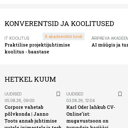
KONVERENTSID JA KOOLITUSED
8 akadeemilist tundi
IT KOOLITUS
ÄRIPÄEVA AKADEE
Praktilise projektijuhtimise
AI müügis ja t
koolitus - baastase
HETKEL KUUM
UUDISED
UUDISED
05.08.26, 09:00
03.08.26, 12:04
Corpore vahetab
Karl Oder lahkub CV-
põlvkonda | Janno
Online’ist:
Toots annab juhtimise
mugavustsoon on
uutele inimestele ja teeb
turundaja karjääri