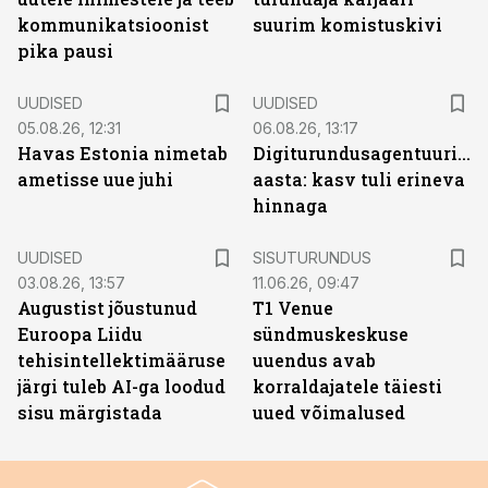
kommunikatsioonist
suurim komistuskivi
pika pausi
UUDISED
UUDISED
05.08.26, 12:31
06.08.26, 13:17
Havas Estonia nimetab
Digiturundusagentuuride
ametisse uue juhi
aasta: kasv tuli erineva
hinnaga
ST
UUDISED
SISUTURUNDUS
03.08.26, 13:57
11.06.26, 09:47
Augustist jõustunud
T1 Venue
Euroopa Liidu
sündmuskeskuse
tehisintellektimääruse
uuendus avab
järgi tuleb AI-ga loodud
korraldajatele täiesti
sisu märgistada
uued võimalused