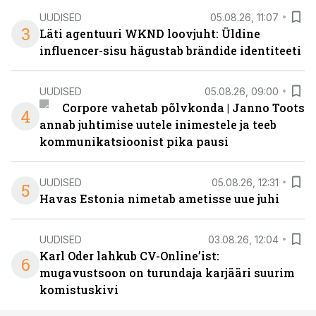
UUDISED
05.08.26, 11:07
3
Läti agentuuri WKND loovjuht: Üldine
influencer-sisu hägustab brändide identiteeti
UUDISED
05.08.26, 09:00
Corpore vahetab põlvkonda | Janno Toots
4
annab juhtimise uutele inimestele ja teeb
kommunikatsioonist pika pausi
UUDISED
05.08.26, 12:31
5
Havas Estonia nimetab ametisse uue juhi
UUDISED
03.08.26, 12:04
Karl Oder lahkub CV-Online’ist:
6
mugavustsoon on turundaja karjääri suurim
komistuskivi