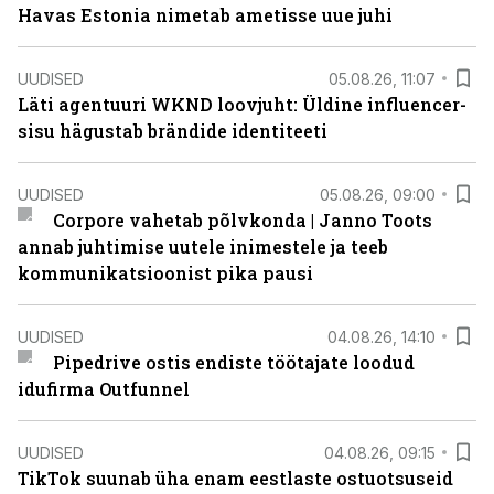
Havas Estonia nimetab ametisse uue juhi
UUDISED
05.08.26, 11:07
Läti agentuuri WKND loovjuht: Üldine influencer-
sisu hägustab brändide identiteeti
UUDISED
05.08.26, 09:00
Corpore vahetab põlvkonda | Janno Toots
annab juhtimise uutele inimestele ja teeb
kommunikatsioonist pika pausi
UUDISED
04.08.26, 14:10
Pipedrive ostis endiste töötajate loodud
idufirma Outfunnel
UUDISED
04.08.26, 09:15
TikTok suunab üha enam eestlaste ostuotsuseid