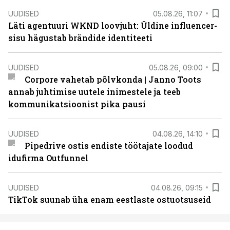
UUDISED
05.08.26, 11:07
Läti agentuuri WKND loovjuht: Üldine influencer-
sisu hägustab brändide identiteeti
UUDISED
05.08.26, 09:00
Corpore vahetab põlvkonda | Janno Toots
annab juhtimise uutele inimestele ja teeb
kommunikatsioonist pika pausi
UUDISED
04.08.26, 14:10
Pipedrive ostis endiste töötajate loodud
idufirma Outfunnel
UUDISED
04.08.26, 09:15
TikTok suunab üha enam eestlaste ostuotsuseid