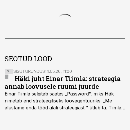
SEOTUD LOOD
SISUTURUNDUS
14.05.26, 11:00
ST
Häki juht Einar Tiimla: strateegia
annab loovusele ruumi juurde
Einar Tiimla selgitab saates „Password“, miks Häk
nimetab end strateegiliseks loovagentuuriks. „Me
alustame enda tööd alati strateegiast,“ ütleb ta. Tiimla
sõnul aitab põhjalik eeltöö vältida olukorda, kus klient
hakkab alles esimeste visuaalide pealt mõtlema, mida
ta tegelikult tahab.