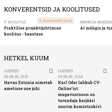
KONVERENTSID JA KOOLITUSED
8 akadeemilist tundi
IT KOOLITUS
ÄRIPÄEVA AKADEE
Praktilise projektijuhtimise
AI müügis ja t
koolitus - baastase
HETKEL KUUM
UUDISED
UUDISED
05.08.26, 12:31
03.08.26, 12:04
Havas Estonia nimetab
Karl Oder lahkub CV-
ametisse uue juhi
Online’ist:
mugavustsoon on
turundaja karjääri
suurim komistuskivi