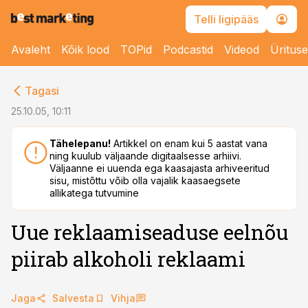
Telli ligipääs
Avaleht
Kõik lood
TOPid
Podcastid
Videod
Üritus
cebook
Tagasi
Twitter)
25.10.05, 10:11
kedIn
Tähelepanu!
Artikkel on enam kui 5 aastat vana
ning kuulub väljaande digitaalsesse arhiivi.
ail
Väljaanne ei uuenda ega kaasajasta arhiveeritud
sisu, mistõttu võib olla vajalik kaasaegsete
k
allikatega tutvumine
Uue reklaamiseaduse eelnõu
piirab alkoholi reklaami
Jaga
Salvesta
Vihja