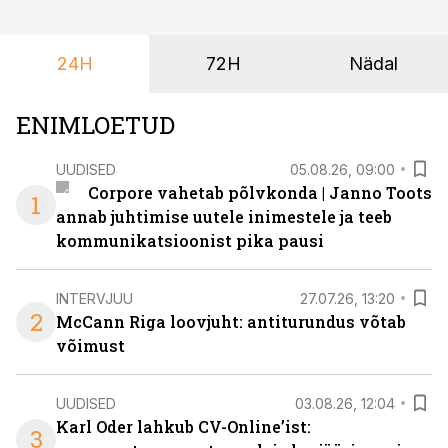
24H
72H
Nädal
ENIMLOETUD
UUDISED
05.08.26, 09:00
Corpore vahetab põlvkonda | Janno Toots
1
annab juhtimise uutele inimestele ja teeb
kommunikatsioonist pika pausi
INTERVJUU
27.07.26, 13:20
2
McCann Riga loovjuht: antiturundus võtab
võimust
UUDISED
03.08.26, 12:04
Karl Oder lahkub CV-Online’ist:
3