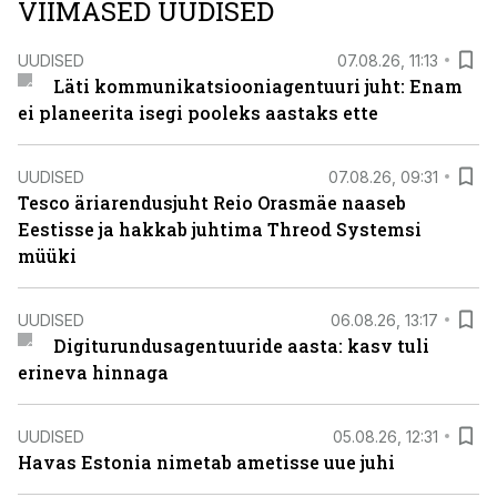
VIIMASED UUDISED
UUDISED
07.08.26, 11:13
Läti kommunikatsiooniagentuuri juht: Enam
ei planeerita isegi pooleks aastaks ette
UUDISED
07.08.26, 09:31
Tesco äriarendusjuht Reio Orasmäe naaseb
Eestisse ja hakkab juhtima Threod Systemsi
müüki
UUDISED
06.08.26, 13:17
Digiturundusagentuuride aasta: kasv tuli
erineva hinnaga
UUDISED
05.08.26, 12:31
Havas Estonia nimetab ametisse uue juhi