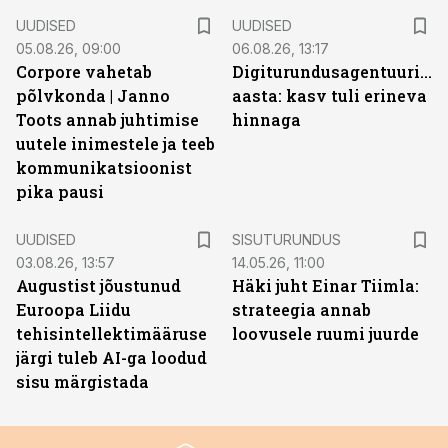
UUDISED
UUDISED
05.08.26, 09:00
06.08.26, 13:17
Corpore vahetab
Digiturundusagentuuride
põlvkonda | Janno
aasta: kasv tuli erineva
Toots annab juhtimise
hinnaga
uutele inimestele ja teeb
kommunikatsioonist
pika pausi
ST
UUDISED
SISUTURUNDUS
03.08.26, 13:57
14.05.26, 11:00
Augustist jõustunud
Häki juht Einar Tiimla:
Euroopa Liidu
strateegia annab
tehisintellektimääruse
loovusele ruumi juurde
järgi tuleb AI-ga loodud
sisu märgistada