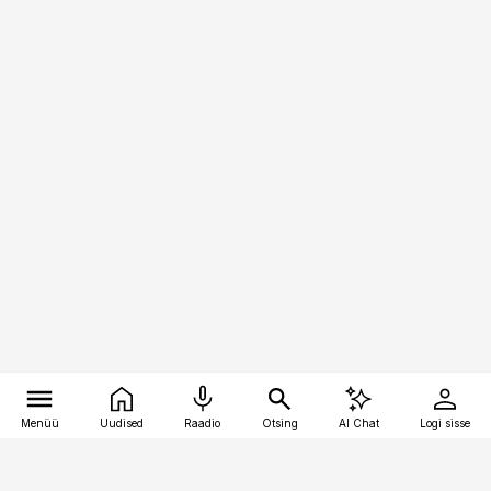
Menüü
Uudised
Raadio
Otsing
AI Chat
Logi sisse