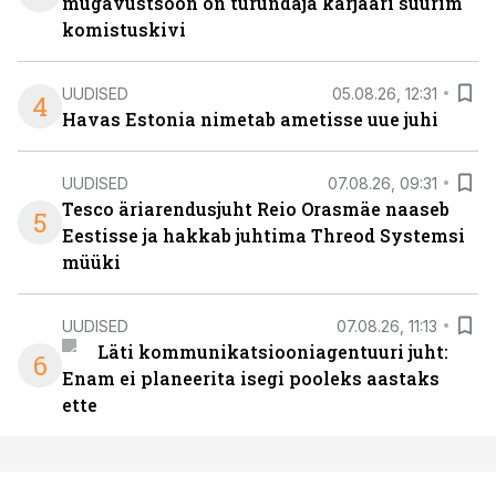
mugavustsoon on turundaja karjääri suurim
komistuskivi
UUDISED
05.08.26, 12:31
4
Havas Estonia nimetab ametisse uue juhi
UUDISED
07.08.26, 09:31
Tesco äriarendusjuht Reio Orasmäe naaseb
5
Eestisse ja hakkab juhtima Threod Systemsi
müüki
UUDISED
07.08.26, 11:13
Läti kommunikatsiooniagentuuri juht:
6
Enam ei planeerita isegi pooleks aastaks
ette