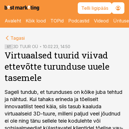
Telli ligipääs
Avaleht
Kõik lood
TOPid
Podcastid
Videod
Üritus
cebook
cebook
Tagasi
Twitter)
Twitter)
3D TUUR OÜ
10.02.23, 14:50
ST
Virtuaalsed tuurid viivad
kedIn
kedIn
ettevõtte turunduse uuele
ail
ail
tasemele
k
k
Sageli tundub, et turunduses on kõike juba tehtud
ja nähtud. Kui tahaks erineda ja tõeliselt
innovaatilist teed käia, siis tasub kaaluda
virtuaalseid 3D-tuure, milleni paljud veel jõudnud
ei ole ning tänu sellele teie kodulehte või
sotsiaalmeediat külastavatel klientidel tõelise vau-