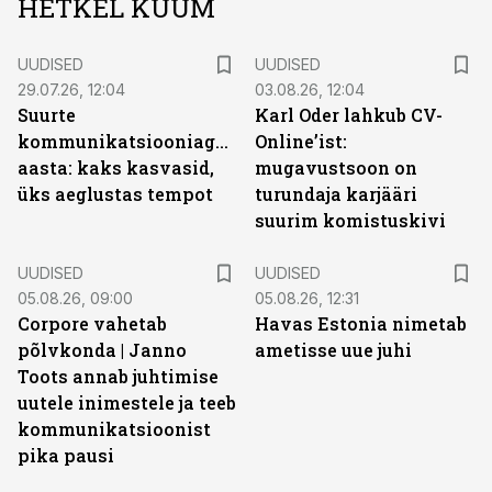
HETKEL KUUM
UUDISED
UUDISED
29.07.26, 12:04
03.08.26, 12:04
Suurte
Karl Oder lahkub CV-
kommunikatsiooniagentuuride
Online’ist:
aasta: kaks kasvasid,
mugavustsoon on
üks aeglustas tempot
turundaja karjääri
suurim komistuskivi
UUDISED
UUDISED
05.08.26, 09:00
05.08.26, 12:31
Corpore vahetab
Havas Estonia nimetab
põlvkonda | Janno
ametisse uue juhi
Toots annab juhtimise
uutele inimestele ja teeb
kommunikatsioonist
pika pausi