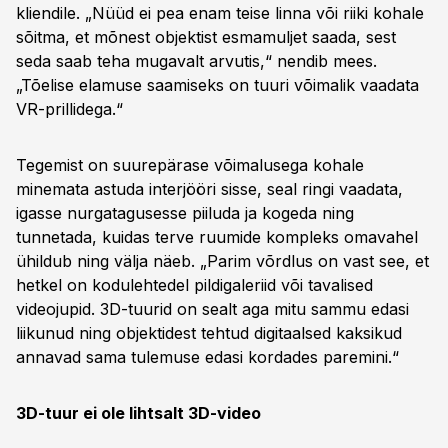
kliendile. „Nüüd ei pea enam teise linna või riiki kohale
sõitma, et mõnest objektist esmamuljet saada, sest
seda saab teha mugavalt arvutis,“ nendib mees.
„Tõelise elamuse saamiseks on tuuri võimalik vaadata
VR-prillidega.“
Tegemist on suurepärase võimalusega kohale
minemata astuda interjööri sisse, seal ringi vaadata,
igasse nurgatagusesse piiluda ja kogeda ning
tunnetada, kuidas terve ruumide kompleks omavahel
ühildub ning välja näeb. „Parim võrdlus on vast see, et
hetkel on kodulehtedel pildigaleriid või tavalised
videojupid. 3D-tuurid on sealt aga mitu sammu edasi
liikunud ning objektidest tehtud digitaalsed kaksikud
annavad sama tulemuse edasi kordades paremini.“
3D-tuur ei ole lihtsalt 3D-video