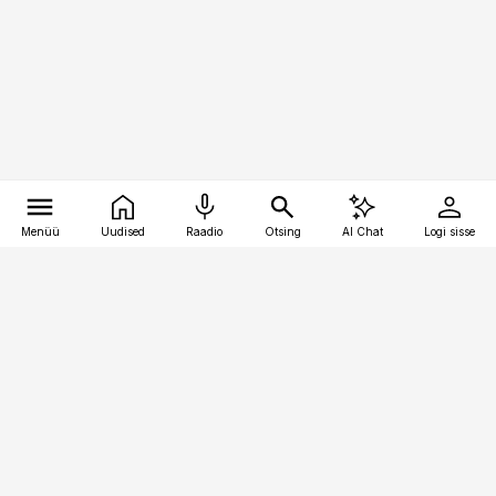
Menüü
Uudised
Raadio
Otsing
AI Chat
Logi sisse
Vana-Lõuna 39/1, 19094 Tallinn
(+372) 667 0111
bestmarketing@best-marketing.ee
Telli
Reklaam
Firmast