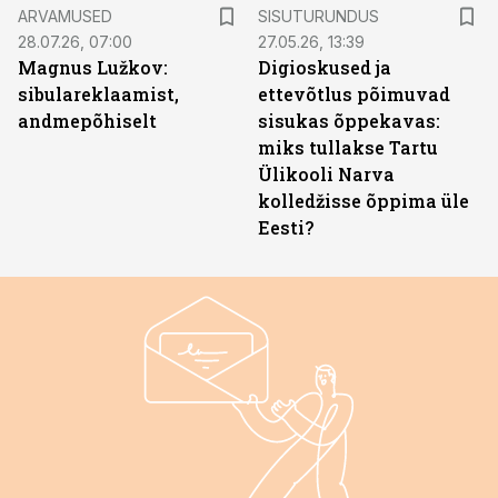
ST
ARVAMUSED
SISUTURUNDUS
28.07.26, 07:00
27.05.26, 13:39
Magnus Lužkov:
Digioskused ja
sibulareklaamist,
ettevõtlus põimuvad
andmepõhiselt
sisukas õppekavas:
miks tullakse Tartu
Ülikooli Narva
kolledžisse õppima üle
Eesti?