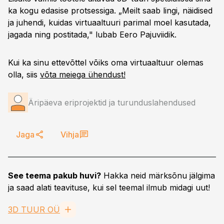
ka kogu edasise protsessiga. „Meilt saab lingi, näidised
ja juhendi, kuidas virtuaaltuuri parimal moel kasutada,
jagada ning postitada," lubab Eero Pajuviidik.
Kui ka sinu ettevõttel võiks oma virtuaaltuur olemas
olla, siis
võta meiega ühendust!
Äripäeva eriprojektid ja turunduslahendused
Jaga
Vihja
See teema pakub huvi?
Hakka neid märksõnu jälgima
ja saad alati teavituse, kui sel teemal ilmub midagi uut!
3D TUUR OÜ