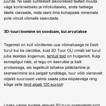
juurde. Nii saab suhteliselt lakoonilised teated muuta
väga konkreetseks ja infoküllaseks, anda hetkega
täielik ülevaade, mida siiani ilma kohapeale minemata
pole olnud võimalik saavutada.
3D-tuuri loomine on soodsam, kui arvatakse
Tegemist on küll võrdlemisi uue võimalusega nii Eesti
turul kui ka üleüldse, kuid 3D Tuur OÜ omab sel turul
juba laialdasi kogemusi,
tehtud töid
on hulganisti. Kuigi
esmapilgul näib, et tegu on keerulise ja kalli
protsessiga, siis tegelikult tehakse pildistamine ja
skaneerimine ära pelgalt tundidega, tuur võib olenevalt
objekti suurusest valmis saada juba ööpäevaga ning
kõige selle
hind algab 120 eurost
!
Lisaks valmis tootele aitavad 3D-tuuri spetsialistid sind