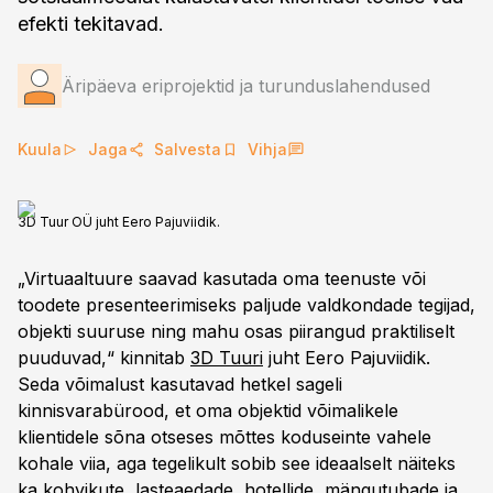
efekti tekitavad.
Äripäeva eriprojektid ja turunduslahendused
Kuula
Jaga
Salvesta
Vihja
3D Tuur OÜ juht Eero Pajuviidik.
„Virtuaaltuure saavad kasutada oma teenuste või
toodete presenteerimiseks paljude valdkondade tegijad,
objekti suuruse ning mahu osas piirangud praktiliselt
puuduvad,“ kinnitab
3D Tuuri
juht Eero Pajuviidik.
Seda võimalust kasutavad hetkel sageli
kinnisvarabürood, et oma objektid võimalikele
klientidele sõna otseses mõttes koduseinte vahele
kohale viia, aga tegelikult sobib see ideaalselt näiteks
ka kohvikute, lasteaedade, hotellide, mängutubade ja