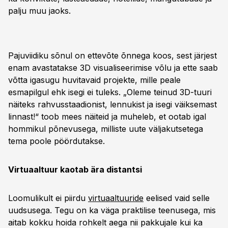
palju muu jaoks.
Pajuviidiku sõnul on ettevõte õnnega koos, sest järjest
enam avastatakse 3D visualiseerimise võlu ja ette saab
võtta igasugu huvitavaid projekte, mille peale
esmapilgul ehk isegi ei tuleks. „Oleme teinud 3D-tuuri
näiteks rahvusstaadionist, lennukist ja isegi väiksemast
linnast!“ toob mees näiteid ja muheleb, et ootab igal
hommikul põnevusega, milliste uute väljakutsetega
tema poole pöördutakse.
Virtuaaltuur kaotab ära distantsi
Loomulikult ei piirdu
virtuaaltuuride
eelised vaid selle
uudsusega. Tegu on ka väga praktilise teenusega, mis
aitab kokku hoida rohkelt aega nii pakkujale kui ka