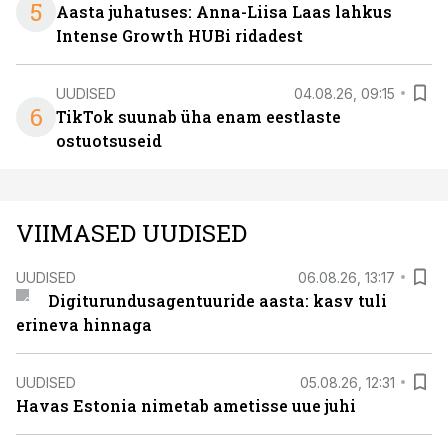
5
Aasta juhatuses: Anna-Liisa Laas lahkus
Intense Growth HUBi ridadest
UUDISED
04.08.26, 09:15
6
TikTok suunab üha enam eestlaste
ostuotsuseid
VIIMASED UUDISED
UUDISED
06.08.26, 13:17
Digiturundusagentuuride aasta: kasv tuli
erineva hinnaga
UUDISED
05.08.26, 12:31
Havas Estonia nimetab ametisse uue juhi