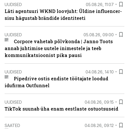
UUDISED
05.08.26, 11:07
Läti agentuuri WKND loovjuht: Üldine influencer-
sisu hägustab brändide identiteeti
UUDISED
05.08.26, 09:00
Corpore vahetab põlvkonda | Janno Toots
annab juhtimise uutele inimestele ja teeb
kommunikatsioonist pika pausi
UUDISED
04.08.26, 14:10
Pipedrive ostis endiste töötajate loodud
idufirma Outfunnel
UUDISED
04.08.26, 09:15
TikTok suunab üha enam eestlaste ostuotsuseid
SAATED
04.08.26, 09:12