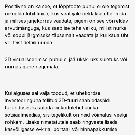
Positiivne on ka see, et lõpptoote puhul ei ole tegemist
nii-öelda lühifilmiga, kus vaatajale öeldakse ette, mida
ja millises järjekorras vaadata, pigem on see võrreldav
arvutimänguga, kus saab ise teha valiku, millist nurka
või soppi järgmiseks täpsemalt vaadata ja kui kaua üht
või teist detaili uurida.
3D visualiseerimise puhul ei jää ükski uks suletuks või
nurgatagune nägemata.
Kui alguses sai välja toodud, et ühekordse
investeeringuna tellitud 3D-tuuri saab edaspidi
turunduses kasutada nii kodulehel kui ka
sotsiaalmeedias, siis tegelikult on neid võimalusi veelgi
rohkem. Lisaks nimetatutele saab ringvaate lisada
kasvõi igasse e-kirja, portaali või hinnapakkumise