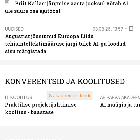
Priit Kallas: järgmise aasta jooksul võtab AI
üle suure osa ajutööst
UUDISED
03.08.26, 13:57
Augustist jõustunud Euroopa Liidu
tehisintellektimääruse järgi tuleb AI-ga loodud
sisu märgistada
KONVERENTSID JA KOOLITUSED
8 akadeemilist tundi
IT KOOLITUS
ÄRIPÄEVA AKADEE
Praktilise projektijuhtimise
AI müügis ja t
koolitus - baastase