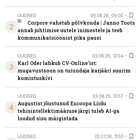
UUDISED
05.08.26, 09:00
Corpore vahetab põlvkonda | Janno Toots
2
annab juhtimise uutele inimestele ja teeb
kommunikatsioonist pika pausi
UUDISED
03.08.26, 12:04
Karl Oder lahkub CV-Online’ist:
3
mugavustsoon on turundaja karjääri suurim
komistuskivi
UUDISED
03.08.26, 13:57
Augustist jõustunud Euroopa Liidu
4
tehisintellektimääruse järgi tuleb AI-ga
loodud sisu märgistada
UUDISED
22.07.26, 11:53