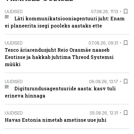
UUDISED
07.08.26, 11:13
Läti kommunikatsiooniagentuuri juht: Enam
ei planeerita isegi pooleks aastaks ette
UUDISED
07.08.26, 09:31
Tesco äriarendusjuht Reio Orasmäe naaseb
Eestisse ja hakkab juhtima Threod Systemsi
müüki
UUDISED
06.08.26, 13:17
Digiturundusagentuuride aasta: kasv tuli
erineva hinnaga
UUDISED
05.08.26, 12:31
Havas Estonia nimetab ametisse uue juhi