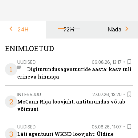
24H
72H
Nädal
ENIMLOETUD
UUDISED
06.08.26, 13:17
1
Digiturundusagentuuride aasta: kasv tuli
erineva hinnaga
INTERVJUU
27.07.26, 13:20
2
McCann Riga loovjuht: antiturundus võtab
võimust
UUDISED
05.08.26, 11:07
3
Läti agentuuri WKND loovjuht: Üldine