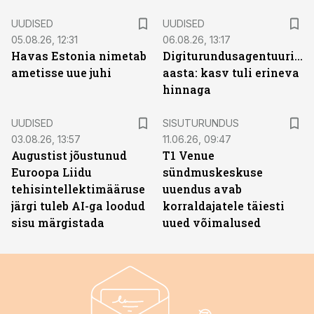
UUDISED
UUDISED
05.08.26, 12:31
06.08.26, 13:17
Havas Estonia nimetab
Digiturundusagentuuride
ametisse uue juhi
aasta: kasv tuli erineva
hinnaga
ST
UUDISED
SISUTURUNDUS
03.08.26, 13:57
11.06.26, 09:47
Augustist jõustunud
T1 Venue
Euroopa Liidu
sündmuskeskuse
tehisintellektimääruse
uuendus avab
järgi tuleb AI-ga loodud
korraldajatele täiesti
sisu märgistada
uued võimalused