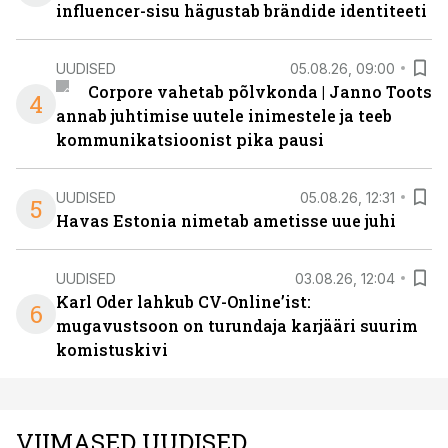
influencer-sisu hägustab brändide identiteeti
UUDISED
05.08.26, 09:00
Corpore vahetab põlvkonda | Janno Toots
4
annab juhtimise uutele inimestele ja teeb
kommunikatsioonist pika pausi
UUDISED
05.08.26, 12:31
5
Havas Estonia nimetab ametisse uue juhi
UUDISED
03.08.26, 12:04
Karl Oder lahkub CV-Online’ist:
6
mugavustsoon on turundaja karjääri suurim
komistuskivi
VIIMASED UUDISED