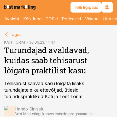
Telli ligipääs
Avaleht
Kõik lood
TOPid
Podcastid
Videod
Üritus
cebook
cebook
Tagasi
Twitter)
Twitter)
KATI TORIM
30.06.23, 14:47
Turundajad avaldavad,
kedIn
kedIn
kuidas saab tehisarust
ail
ail
lõigata praktilist kasu
k
k
Tehisarust saavad kasu lõigata lisaks
turundajatele ka ettevõtjad, ütlesid
turunduspraktikud Kati ja Teet Torim.
Hando Sinisalu
Best Marketingi konverentside programmijuht