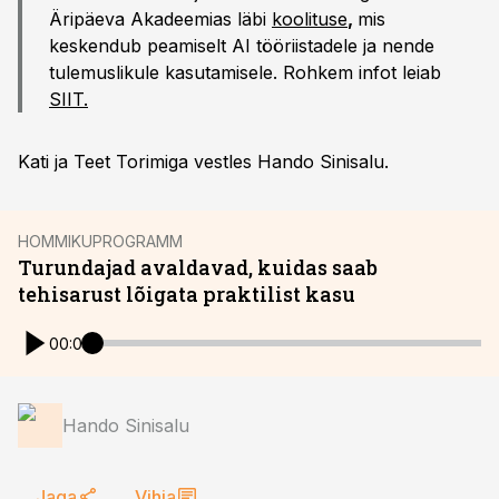
Äripäeva Akadeemias läbi
koolituse
,
mis
keskendub peamiselt AI tööriistadele ja nende
tulemuslikule kasutamisele. Rohkem infot leiab
SIIT.
Kati ja Teet Torimiga vestles Hando Sinisalu.
HOMMIKUPROGRAMM
Turundajad avaldavad, kuidas saab
tehisarust lõigata praktilist kasu
00:00
Hando Sinisalu
Jaga
Vihja