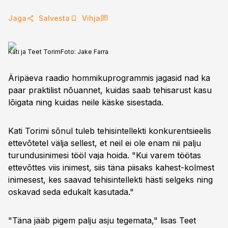
Jaga
Salvesta
Vihja
Kati ja Teet Torim
Foto:
Jake Farra
Äripäeva raadio hommikuprogrammis jagasid nad ka
paar praktilist nõuannet, kuidas saab tehisarust kasu
lõigata ning kuidas neile käske sisestada.
Kati Torimi sõnul tuleb tehisintellekti konkurentsieelis
ettevõtetel välja sellest, et neil ei ole enam nii palju
turundusinimesi tööl vaja hoida. "Kui varem töötas
ettevõttes viis inimest, siis täna piisaks kahest-kolmest
inimesest, kes saavad tehisintellekti hästi selgeks ning
oskavad seda edukalt kasutada."
"Täna jääb pigem palju asju tegemata," lisas Teet