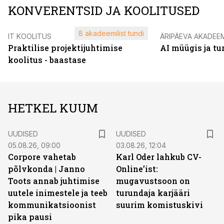
KONVERENTSID JA KOOLITUSED
8 akadeemilist tundi
IT KOOLITUS
ÄRIPÄEVA AKADEE
Praktilise projektijuhtimise
AI müügis ja t
koolitus - baastase
HETKEL KUUM
UUDISED
UUDISED
05.08.26, 09:00
03.08.26, 12:04
Corpore vahetab
Karl Oder lahkub CV-
põlvkonda | Janno
Online’ist:
Toots annab juhtimise
mugavustsoon on
uutele inimestele ja teeb
turundaja karjääri
kommunikatsioonist
suurim komistuskivi
pika pausi