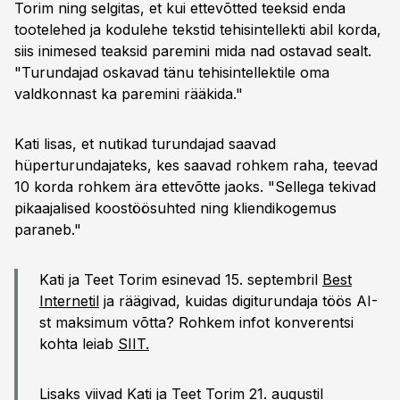
Torim ning selgitas, et kui ettevõtted teeksid enda
tootelehed ja kodulehe tekstid tehisintellekti abil korda,
siis inimesed teaksid paremini mida nad ostavad sealt.
"Turundajad oskavad tänu tehisintellektile oma
valdkonnast ka paremini rääkida."
Kati lisas, et nutikad turundajad saavad
hüperturundajateks, kes saavad rohkem raha, teevad
10 korda rohkem ära ettevõtte jaoks. "Sellega tekivad
pikaajalised koostöösuhted ning kliendikogemus
paraneb."
Kati ja Teet Torim esinevad 15. septembril
Best
Internetil
ja räägivad, kuidas digiturundaja töös AI-
st maksimum võtta? Rohkem infot konverentsi
kohta leiab
SIIT.
Lisaks viivad Kati ja Teet Torim 21. augustil