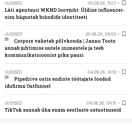
UUDISED
05.08.26, 11:07
Läti agentuuri WKND loovjuht: Üldine influencer-
sisu hägustab brändide identiteeti
UUDISED
05.08.26, 09:00
Corpore vahetab põlvkonda | Janno Toots
annab juhtimise uutele inimestele ja teeb
kommunikatsioonist pika pausi
UUDISED
04.08.26, 14:10
Pipedrive ostis endiste töötajate loodud
idufirma Outfunnel
UUDISED
04.08.26, 09:15
TikTok suunab üha enam eestlaste ostuotsuseid