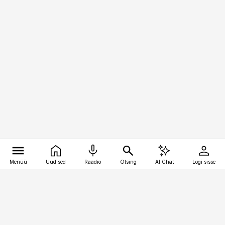
Menüü
Uudised
Raadio
Otsing
AI Chat
Logi sisse
Vana-Lõuna 39/1, 19094 Tallinn
(+372) 667 0111