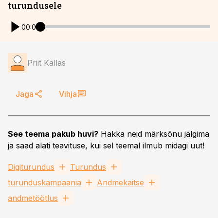
turundusele
00:00
Priit Kallas
Jaga
Vihja
See teema pakub huvi?
Hakka neid märksõnu jälgima
ja saad alati teavituse, kui sel teemal ilmub midagi uut!
Digiturundus
Turundus
turunduskampaania
Andmekaitse
andmetöötlus