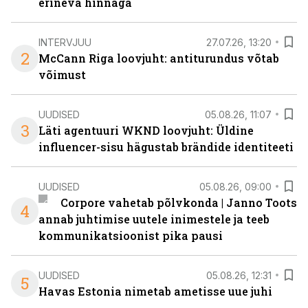
erineva hinnaga
INTERVJUU
27.07.26, 13:20
2
McCann Riga loovjuht: antiturundus võtab
võimust
UUDISED
05.08.26, 11:07
3
Läti agentuuri WKND loovjuht: Üldine
influencer-sisu hägustab brändide identiteeti
UUDISED
05.08.26, 09:00
Corpore vahetab põlvkonda | Janno Toots
4
annab juhtimise uutele inimestele ja teeb
kommunikatsioonist pika pausi
UUDISED
05.08.26, 12:31
5
Havas Estonia nimetab ametisse uue juhi