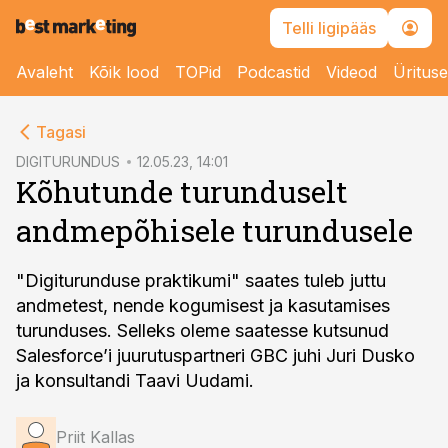
Telli ligipääs
Avaleht
Kõik lood
TOPid
Podcastid
Videod
Üritus
cebook
cebook
Tagasi
Twitter)
Twitter)
DIGITURUNDUS
12.05.23, 14:01
Kõhutunde turunduselt
kedIn
kedIn
andmepõhisele turundusele
ail
ail
k
k
"Digiturunduse praktikumi" saates tuleb juttu
andmetest, nende kogumisest ja kasutamises
turunduses. Selleks oleme saatesse kutsunud
Salesforce’i juurutuspartneri GBC juhi Juri Dusko
ja konsultandi Taavi Uudami.
Priit Kallas