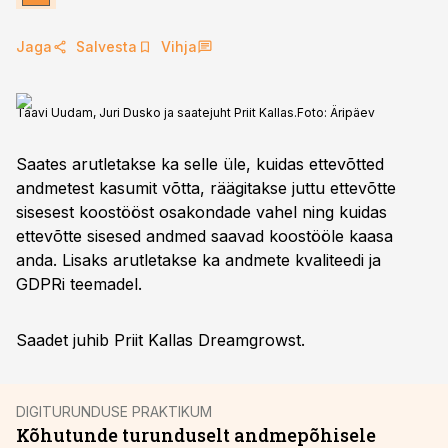
Jaga
Salvesta
Vihja
Taavi Uudam, Juri Dusko ja saatejuht Priit Kallas.
Foto:
Äripäev
Saates arutletakse ka selle üle, kuidas ettevõtted
andmetest kasumit võtta, räägitakse juttu ettevõtte
sisesest koostööst osakondade vahel ning kuidas
ettevõtte sisesed andmed saavad koostööle kaasa
anda. Lisaks arutletakse ka andmete kvaliteedi ja
GDPRi teemadel.
Saadet juhib Priit Kallas Dreamgrowst.
DIGITURUNDUSE PRAKTIKUM
Kõhutunde turunduselt andmepõhisele