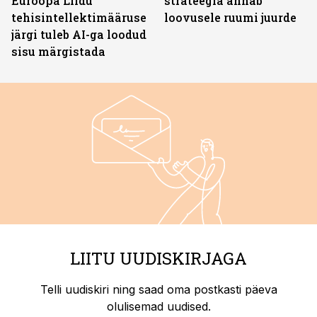
Euroopa Liidu
strateegia annab
tehisintellektimääruse
loovusele ruumi juurde
järgi tuleb AI-ga loodud
sisu märgistada
LIITU UUDISKIRJAGA
Telli uudiskiri ning saad oma postkasti päeva
olulisemad uudised.