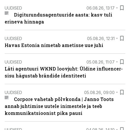
UUDISED
06.08.26, 13:17
Digiturundusagentuuride aasta: kasv tuli
erineva hinnaga
UUDISED
05.08.26, 12:31
Havas Estonia nimetab ametisse uue juhi
UUDISED
05.08.26, 11:07
Läti agentuuri WKND loovjuht: Üldine influencer-
sisu hägustab brändide identiteeti
UUDISED
05.08.26, 09:00
Corpore vahetab põlvkonda | Janno Toots
annab juhtimise uutele inimestele ja teeb
kommunikatsioonist pika pausi
UUDISED
04.08.26, 14:10