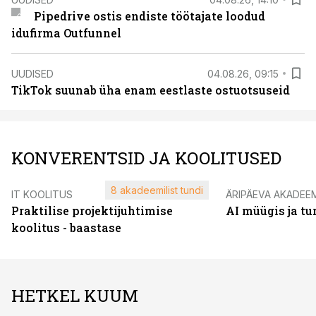
Pipedrive ostis endiste töötajate loodud
idufirma Outfunnel
UUDISED
04.08.26, 09:15
TikTok suunab üha enam eestlaste ostuotsuseid
KONVERENTSID JA KOOLITUSED
8 akadeemilist tundi
IT KOOLITUS
ÄRIPÄEVA AKADEE
Praktilise projektijuhtimise
AI müügis ja t
koolitus - baastase
HETKEL KUUM