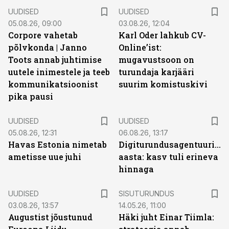
UUDISED
UUDISED
05.08.26, 09:00
03.08.26, 12:04
Corpore vahetab
Karl Oder lahkub CV-
põlvkonda | Janno
Online’ist:
Toots annab juhtimise
mugavustsoon on
uutele inimestele ja teeb
turundaja karjääri
kommunikatsioonist
suurim komistuskivi
pika pausi
UUDISED
UUDISED
05.08.26, 12:31
06.08.26, 13:17
Havas Estonia nimetab
Digiturundusagentuuride
ametisse uue juhi
aasta: kasv tuli erineva
hinnaga
ST
UUDISED
SISUTURUNDUS
03.08.26, 13:57
14.05.26, 11:00
Augustist jõustunud
Häki juht Einar Tiimla: