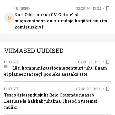
UUDISED
03.08.26, 12:04
Karl Oder lahkub CV-Online’ist:
6
mugavustsoon on turundaja karjääri suurim
komistuskivi
VIIMASED UUDISED
UUDISED
07.08.26, 11:13
Läti kommunikatsiooniagentuuri juht: Enam
ei planeerita isegi pooleks aastaks ette
UUDISED
07.08.26, 09:31
Tesco äriarendusjuht Reio Orasmäe naaseb
Eestisse ja hakkab juhtima Threod Systemsi
müüki