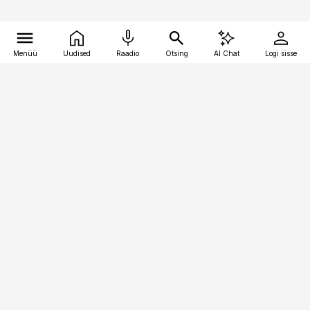
Menüü
Uudised
Raadio
Otsing
AI Chat
Logi sisse
Vana-Lõuna 39/1, 19094 Tallinn
(+372) 667 0111
bestmarketing@best-marketing.ee
Telli
Reklaam
Firmast
Sisu kasutamisõigused
Ajakirjaniku
eetikakoodeks
Üldtingimused
Privaatsustingimused
Küpsiste poliitika
KKK