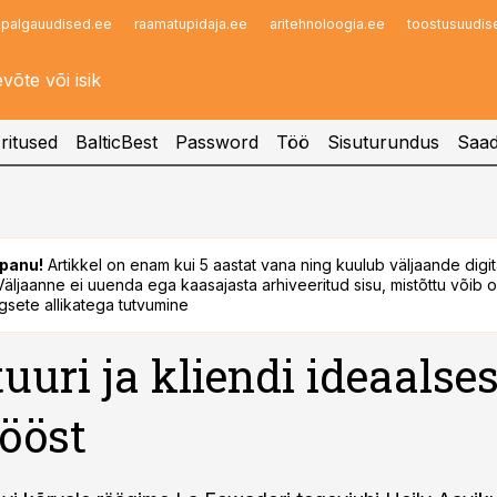
palgauudised.ee
raamatupidaja.ee
aritehnoloogia.ee
toostusuudis
Infopank
Radar
ritused
BalticBest
Password
Töö
Sisuturundus
Saad
panu!
Artikkel on enam kui 5 aastat vana ning kuulub väljaande digi
. Väljaanne ei uuenda ega kaasajasta arhiveeritud sisu, mistõttu võib ol
sete allikatega tutvumine
uuri ja kliendi ideaalses
ööst