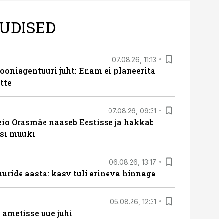
UDISED
07.08.26, 11:13
oniagentuuri juht: Enam ei planeerita
tte
07.08.26, 09:31
eio Orasmäe naaseb Eestisse ja hakkab
si müüki
06.08.26, 13:17
uride aasta: kasv tuli erineva hinnaga
05.08.26, 12:31
ametisse uue juhi