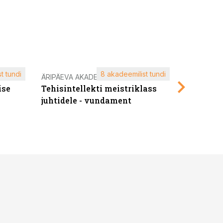
t tundi
8 akadeemilist tundi
ÄRIPÄEVA AKADEEMIA
ÄRIPÄEVA 
ise
Tehisintellekti meistriklass
Edukate f
juhtidele - vundament
kliendiü