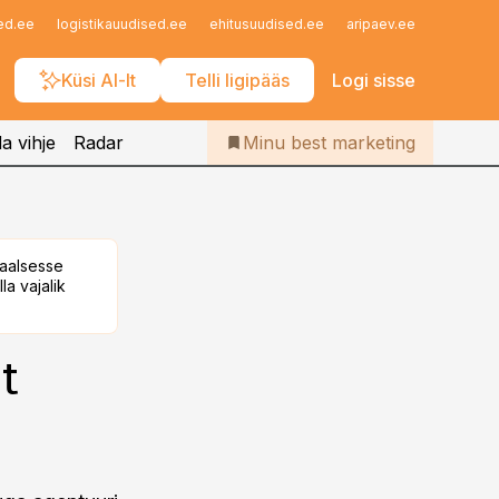
Iseteenindus
ed.ee
logistikauudised.ee
ehitusuudised.ee
aripaev.ee
finantsu
Telli Bestmarketing
Küsi AI-lt
Telli ligipääs
Logi sisse
a vihje
Radar
Minu best marketing
taalsesse
la vajalik
t