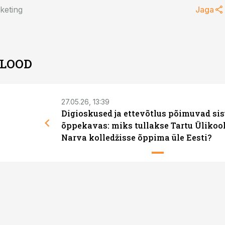
keting
Jaga
 LOOD
27.05.26, 13:39
Digioskused ja ettevõtlus põimuvad si
õppekavas: miks tullakse Tartu Ülikool
Narva kolledžisse õppima üle Eesti?