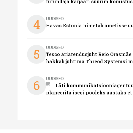
turundaja karjääri suurim komistus
UUDISED
4
Havas Estonia nimetab ametisse uu
UUDISED
5
Tesco äriarendusjuht Reio Orasmäe 
hakkab juhtima Threod Systemsi 
UUDISED
6
Läti kommunikatsiooniagentuur
planeerita isegi pooleks aastaks et