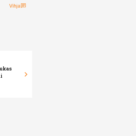
Vihja
sukas
i