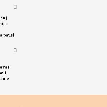
da |
mise
a pausi
s
avas:
ooli
a üle