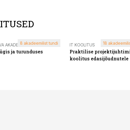
LITUSED
8 akadeemilist tundi
18 akadeemilis
VA AKADEEMIA
IT KOOLITUS
ügis ja turunduses
Praktilise projektijuhtim
koolitus edasijõudnutele