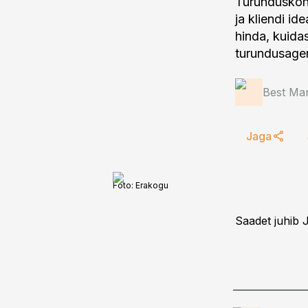
Turunduskohv
ja kliendi i
hinda, kuida
turundusagen
Best Mar
Jaga
Foto:
Erakogu
Saadet juhib 