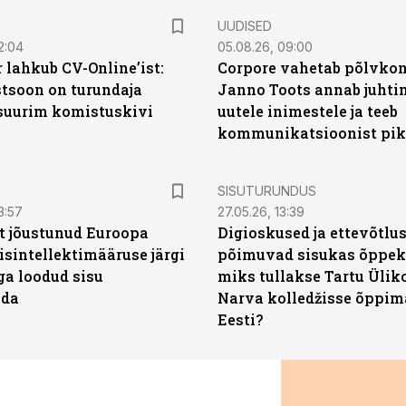
UUDISED
2:04
05.08.26, 09:00
 lahkub CV-Online’ist:
Corpore vahetab põlvkon
soon on turundaja
Janno Toots annab juhti
 suurim komistuskivi
uutele inimestele ja teeb
kommunikatsioonist pik
ST
SISUTURUNDUS
3:57
27.05.26, 13:39
t jõustunud Euroopa
Digioskused ja ettevõtlu
isintellektimääruse järgi
põimuvad sisukas õppek
ga loodud sisu
miks tullakse Tartu Ülik
ada
Narva kolledžisse õppim
Eesti?