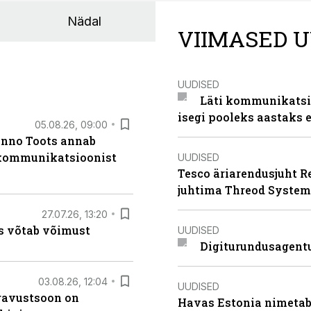
Nädal
VIIMASED U
UUDISED
Läti kommunikatsio
isegi pooleks aastaks e
05.08.26, 09:00
anno Toots annab
b kommunikatsioonist
UUDISED
Tesco äriarendusjuht R
juhtima Threod System
27.07.26, 13:20
s võtab võimust
UUDISED
Digiturundusagentu
03.08.26, 12:04
UUDISED
ugavustsoon on
Havas Estonia nimetab 