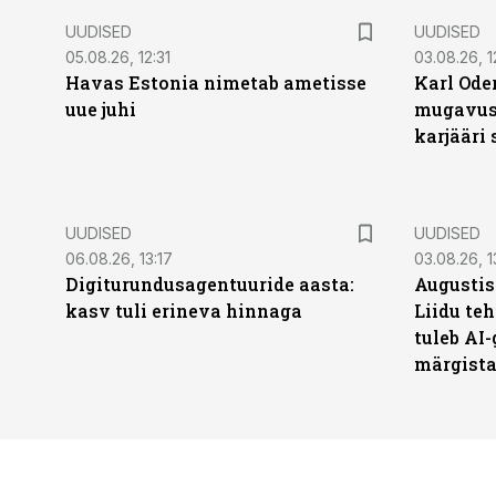
UUDISED
UUDISED
05.08.26, 12:31
03.08.26, 1
Havas Estonia nimetab ametisse
Karl Oder
uue juhi
mugavust
karjääri
UUDISED
UUDISED
06.08.26, 13:17
03.08.26, 1
Digiturundusagentuuride aasta:
Augustis
kasv tuli erineva hinnaga
Liidu teh
tuleb AI-
märgist