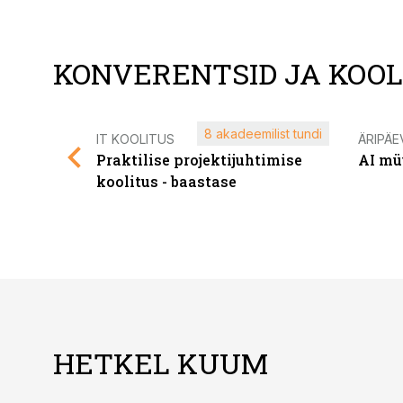
KONVERENTSID JA KOO
8 akadeemilist tundi
IT KOOLITUS
ÄRIPÄE
Praktilise projektijuhtimise
AI mü
koolitus - baastase
HETKEL KUUM