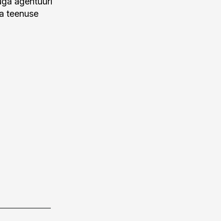
uga agentuuri
ma teenuse