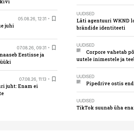
kivi
UUDISED
05.08.26, 12:31
Läti agentuuri WKND lo
e juhi
brändide identiteeti
UUDISED
07.08.26, 09:31
Corpore vahetab põ
naaseb Eestisse ja
uutele inimestele ja t
müüki
UUDISED
07.08.26, 11:13
Pipedrive ostis end
i juht: Enam ei
te
UUDISED
TikTok suunab üha ena