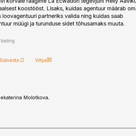
i kõrvale räägime La Ecwadori tegevjuhi Heily Aavik
deaalsest koostööst. Lisaks, kuidas agentuur määrab o
s loovagentuuri partneriks valida ning kuidas saab
tuur müügi ja turunduse sidet tõhusamaks muuta.
keting
Salvesta
Vihja
Jekaterina Molotkova.