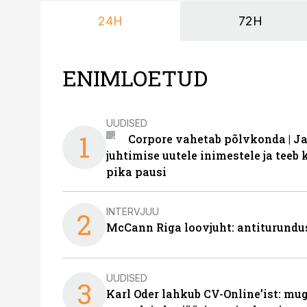
24H
72H
ENIMLOETUD
UUDISED
1
Corpore vahetab põlvkonda | J
juhtimise uutele inimestele ja tee
pika pausi
INTERVJUU
2
McCann Riga loovjuht: antiturundu
UUDISED
3
Karl Oder lahkub CV-Online’ist: m