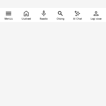
Menüü
Uudised
Raadio
Otsing
AI Chat
Logi sisse
Vana-Lõuna 39/1, 19094 Tallinn
(+372) 667 0111
bestmarketing@best-marketing.ee
Telli
Reklaam
Firmast
Sisu kasutamisõigused
Ajakirjaniku
eetikakoodeks
Üldtingimused
Privaatsustingimused
Küpsiste poliitika
KKK