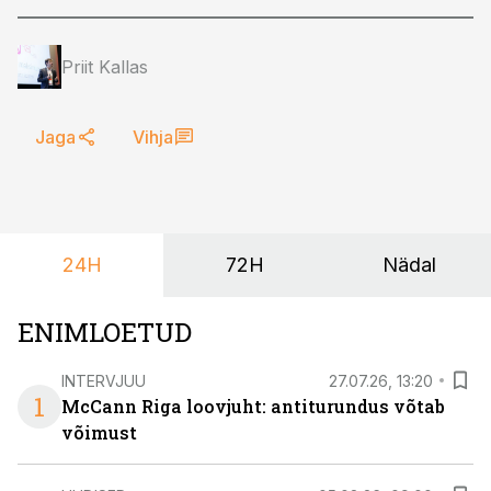
Priit Kallas
Jaga
Vihja
24H
72H
Nädal
ENIMLOETUD
INTERVJUU
27.07.26, 13:20
1
McCann Riga loovjuht: antiturundus võtab
võimust