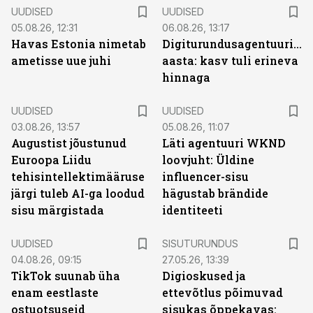
UUDISED
UUDISED
05.08.26, 12:31
06.08.26, 13:17
Havas Estonia nimetab
Digiturundusagentuuride
ametisse uue juhi
aasta: kasv tuli erineva
hinnaga
UUDISED
UUDISED
03.08.26, 13:57
05.08.26, 11:07
Augustist jõustunud
Läti agentuuri WKND
Euroopa Liidu
loovjuht: Üldine
tehisintellektimääruse
influencer-sisu
järgi tuleb AI-ga loodud
hägustab brändide
sisu märgistada
identiteeti
ST
UUDISED
SISUTURUNDUS
04.08.26, 09:15
27.05.26, 13:39
TikTok suunab üha
Digioskused ja
enam eestlaste
ettevõtlus põimuvad
ostuotsuseid
sisukas õppekavas: