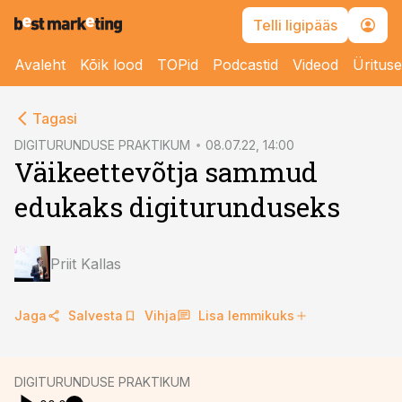
Telli ligipääs
Avaleht
Kõik lood
TOPid
Podcastid
Videod
Üritus
cebook
cebook
Tagasi
Twitter)
Twitter)
DIGITURUNDUSE PRAKTIKUM
08.07.22, 14:00
Väikeettevõtja sammud
kedIn
kedIn
edukaks digiturunduseks
ail
ail
k
k
Priit Kallas
Jaga
Salvesta
Vihja
Lisa lemmikuks
DIGITURUNDUSE PRAKTIKUM