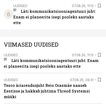
UUDISED
07.08.26, 11:13
Läti kommunikatsiooniagentuuri juht:
6
Enam ei planeerita isegi pooleks aastaks
ette
VIIMASED UUDISED
UUDISED
07.08.26, 11:13
Läti kommunikatsiooniagentuuri juht: Enam
ei planeerita isegi pooleks aastaks ette
UUDISED
07.08.26, 09:31
Tesco äriarendusjuht Reio Orasmäe naaseb
Eestisse ja hakkab juhtima Threod Systemsi
müüki