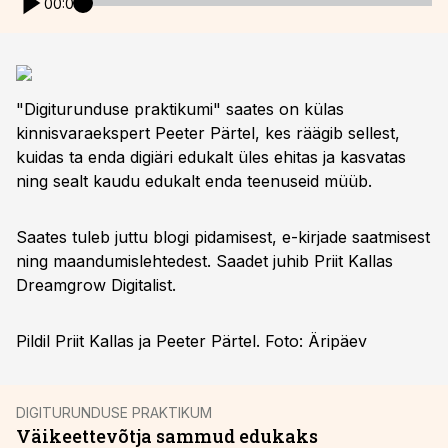
00:00
"Digiturunduse praktikumi" saates on külas
kinnisvaraekspert Peeter Pärtel, kes räägib sellest,
kuidas ta enda digiäri edukalt üles ehitas ja kasvatas
ning sealt kaudu edukalt enda teenuseid müüb.
Saates tuleb juttu blogi pidamisest, e-kirjade saatmisest
ning maandumislehtedest. Saadet juhib Priit Kallas
Dreamgrow Digitalist.
Pildil Priit Kallas ja Peeter Pärtel. Foto: Äripäev
DIGITURUNDUSE PRAKTIKUM
Väikeettevõtja sammud edukaks