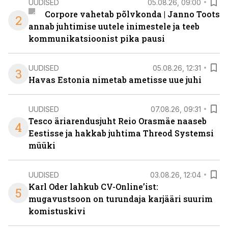
UUDISED
05.08.26, 09:00
Corpore vahetab põlvkonda | Janno Toots
2
annab juhtimise uutele inimestele ja teeb
kommunikatsioonist pika pausi
UUDISED
05.08.26, 12:31
3
Havas Estonia nimetab ametisse uue juhi
UUDISED
07.08.26, 09:31
Tesco äriarendusjuht Reio Orasmäe naaseb
4
Eestisse ja hakkab juhtima Threod Systemsi
müüki
UUDISED
03.08.26, 12:04
Karl Oder lahkub CV-Online’ist:
5
mugavustsoon on turundaja karjääri suurim
komistuskivi