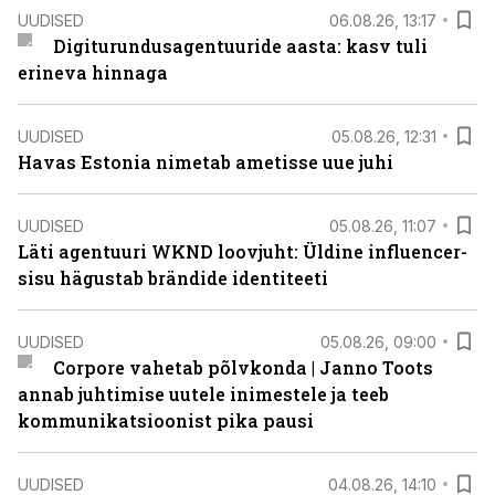
UUDISED
06.08.26, 13:17
Digiturundusagentuuride aasta: kasv tuli
erineva hinnaga
UUDISED
05.08.26, 12:31
Havas Estonia nimetab ametisse uue juhi
UUDISED
05.08.26, 11:07
Läti agentuuri WKND loovjuht: Üldine influencer-
sisu hägustab brändide identiteeti
UUDISED
05.08.26, 09:00
Corpore vahetab põlvkonda | Janno Toots
annab juhtimise uutele inimestele ja teeb
kommunikatsioonist pika pausi
UUDISED
04.08.26, 14:10