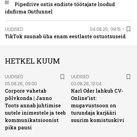
Pipedrive ostis endiste töötajate loodud
idufirma Outfunnel
UUDISED
04.08.26, 09:15
TikTok suunab üha enam eestlaste ostuotsuseid
HETKEL KUUM
UUDISED
UUDISED
05.08.26, 09:00
03.08.26, 12:04
Corpore vahetab
Karl Oder lahkub CV-
põlvkonda | Janno
Online’ist:
Toots annab juhtimise
mugavustsoon on
uutele inimestele ja teeb
turundaja karjääri
kommunikatsioonist
suurim komistuskivi
pika pausi