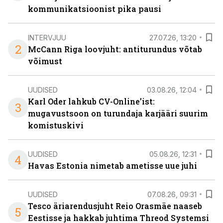
kommunikatsioonist pika pausi
INTERVJUU
27.07.26, 13:20
2
McCann Riga loovjuht: antiturundus võtab
võimust
UUDISED
03.08.26, 12:04
Karl Oder lahkub CV-Online’ist:
3
mugavustsoon on turundaja karjääri suurim
komistuskivi
UUDISED
05.08.26, 12:31
4
Havas Estonia nimetab ametisse uue juhi
UUDISED
07.08.26, 09:31
Tesco äriarendusjuht Reio Orasmäe naaseb
5
Eestisse ja hakkab juhtima Threod Systemsi