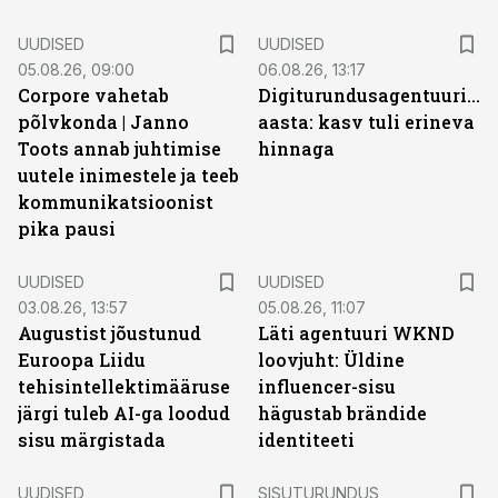
UUDISED
UUDISED
05.08.26, 09:00
06.08.26, 13:17
Corpore vahetab
Digiturundusagentuuride
põlvkonda | Janno
aasta: kasv tuli erineva
Toots annab juhtimise
hinnaga
uutele inimestele ja teeb
kommunikatsioonist
pika pausi
UUDISED
UUDISED
03.08.26, 13:57
05.08.26, 11:07
Augustist jõustunud
Läti agentuuri WKND
Euroopa Liidu
loovjuht: Üldine
tehisintellektimääruse
influencer-sisu
järgi tuleb AI-ga loodud
hägustab brändide
sisu märgistada
identiteeti
ST
UUDISED
SISUTURUNDUS