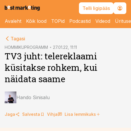
Telli ligipääs
Avaleht
Kõik lood
TOPid
Podcastid
Videod
Üritus
cebook
cebook
Tagasi
Twitter)
Twitter)
HOMMIKUPROGRAMM
27.01.22, 11:11
TV3 juht: telereklaami
kedIn
kedIn
küsitakse rohkem, kui
ail
ail
näidata saame
k
k
Hando Sinisalu
Jaga
Salvesta
Vihja
Lisa lemmikuks