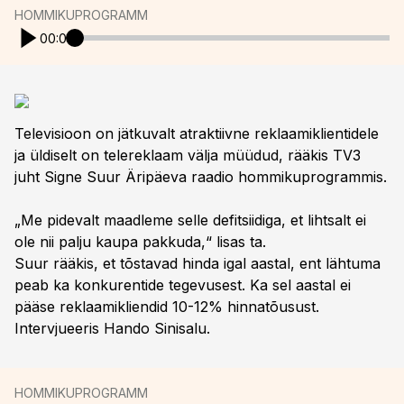
HOMMIKUPROGRAMM
00:00
Televisioon on jätkuvalt atraktiivne reklaamiklientidele
ja üldiselt on telereklaam välja müüdud, rääkis TV3
juht Signe Suur Äripäeva raadio hommikuprogrammis.
„Me pidevalt maadleme selle defitsiidiga, et lihtsalt ei
ole nii palju kaupa pakkuda,“ lisas ta.
Suur rääkis, et tõstavad hinda igal aastal, ent lähtuma
peab ka konkurentide tegevusest. Ka sel aastal ei
pääse reklaamikliendid 10-12% hinnatõusust.
Intervjueeris Hando Sinisalu.
HOMMIKUPROGRAMM