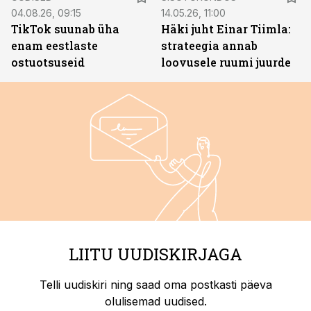
04.08.26, 09:15
14.05.26, 11:00
TikTok suunab üha
Häki juht Einar Tiimla:
enam eestlaste
strateegia annab
ostuotsuseid
loovusele ruumi juurde
LIITU UUDISKIRJAGA
Telli uudiskiri ning saad oma postkasti päeva
olulisemad uudised.