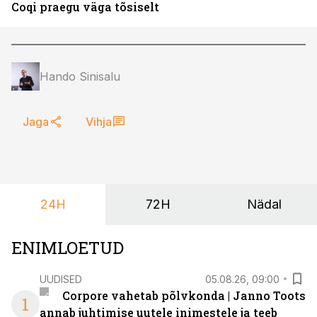
Coqi praegu väga tõsiselt
Hando Sinisalu
Jaga
Vihja
24H
72H
Nädal
ENIMLOETUD
UUDISED
05.08.26, 09:00
Corpore vahetab põlvkonda | Janno Toots
1
annab juhtimise uutele inimestele ja teeb