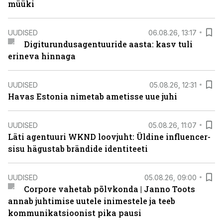
müüki
UUDISED
06.08.26, 13:17
Digiturundusagentuuride aasta: kasv tuli
erineva hinnaga
UUDISED
05.08.26, 12:31
Havas Estonia nimetab ametisse uue juhi
UUDISED
05.08.26, 11:07
Läti agentuuri WKND loovjuht: Üldine influencer-
sisu hägustab brändide identiteeti
UUDISED
05.08.26, 09:00
Corpore vahetab põlvkonda | Janno Toots
annab juhtimise uutele inimestele ja teeb
kommunikatsioonist pika pausi