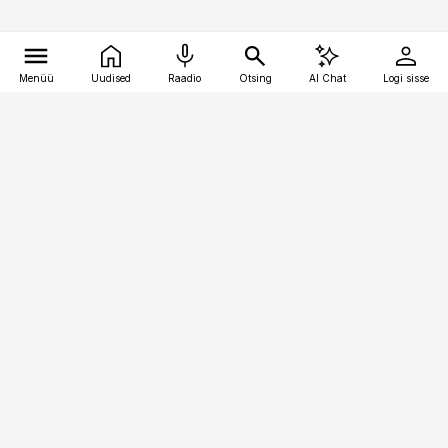
Menüü
Uudised
Raadio
Otsing
AI Chat
Logi sisse
Vana-Lõuna 39/1, 19094 Tallinn
(+372) 667 0111
bestmarketing@best-marketing.ee
Telli
Reklaam
Firmast
Sisu kasutamisõigused
Ajakirjaniku
eetikakoodeks
Üldtingimused
Privaatsustingimused
Küpsiste poliitika
KKK