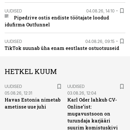
UUDISED
04.08.26, 14:10
Pipedrive ostis endiste töötajate loodud
idufirma Outfunnel
UUDISED
04.08.26, 09:15
TikTok suunab üha enam eestlaste ostuotsuseid
HETKEL KUUM
UUDISED
UUDISED
05.08.26, 12:31
03.08.26, 12:04
Havas Estonia nimetab
Karl Oder lahkub CV-
ametisse uue juhi
Online’ist:
mugavustsoon on
turundaja karjääri
suurim komistuskivi