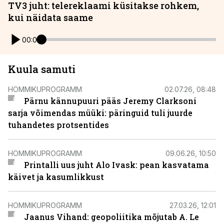
TV3 juht: telereklaami küsitakse rohkem,
kui näidata saame
00:00
Kuula samuti
HOMMIKUPROGRAMM
02.07.26, 08:48
Pärnu kännupuuri pääs Jeremy Clarksoni
sarja võimendas müüki: päringuid tuli juurde
tuhandetes protsentides
HOMMIKUPROGRAMM
09.06.26, 10:50
Printalli uus juht Alo Ivask: pean kasvatama
käivet ja kasumlikkust
HOMMIKUPROGRAMM
27.03.26, 12:01
Jaanus Vihand: geopoliitika mõjutab A. Le