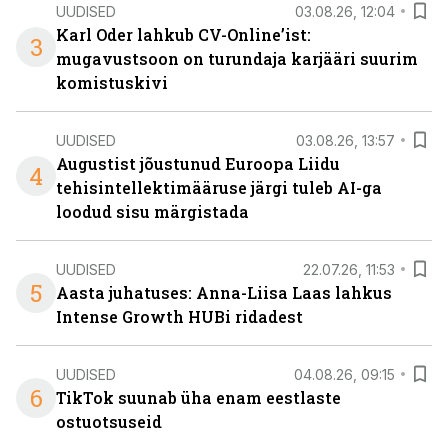
UUDISED
03.08.26, 12:04
Karl Oder lahkub CV-Online’ist:
3
mugavustsoon on turundaja karjääri suurim
komistuskivi
UUDISED
03.08.26, 13:57
Augustist jõustunud Euroopa Liidu
4
tehisintellektimääruse järgi tuleb AI-ga
loodud sisu märgistada
UUDISED
22.07.26, 11:53
5
Aasta juhatuses: Anna-Liisa Laas lahkus
Intense Growth HUBi ridadest
UUDISED
04.08.26, 09:15
6
TikTok suunab üha enam eestlaste
ostuotsuseid