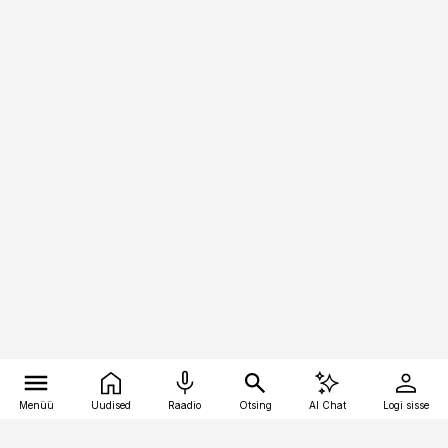
Menüü
Uudised
Raadio
Otsing
AI Chat
Logi sisse