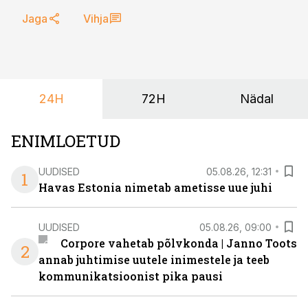
Jaga
Vihja
24H
72H
Nädal
ENIMLOETUD
UUDISED
05.08.26, 12:31
1
Havas Estonia nimetab ametisse uue juhi
UUDISED
05.08.26, 09:00
Corpore vahetab põlvkonda | Janno Toots
2
annab juhtimise uutele inimestele ja teeb
kommunikatsioonist pika pausi