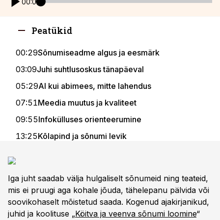
00:00
Peatükid
00:29
Sõnumiseadme algus ja eesmärk
03:09
Juhi suhtlusoskus tänapäeval
05:29
AI kui abimees, mitte lahendus
07:51
Meedia muutus ja kvaliteet
09:55
Infokülluses orienteerumine
13:25
Kõlapind ja sõnumi levik
17:30
Sõnumi möödapanekud ja vead
20:11
Sõnumi loomise algus
Iga juht saadab välja hulgaliselt sõnumeid ning teateid,
22:59
Pööratud püramiid
mis ei pruugi aga kohale jõuda, tähelepanu pälvida või
soovikohaselt mõistetud saada. Kogenud ajakirjanikud,
24:31
Pealkiri loeb kõige rohkem
juhid ja koolituse „
Köitva ja veenva sõnumi loomine
“
28:20
AI abil parem pealkiri