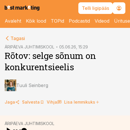
Telli ligipääs
Avaleht
Kõik lood
TOPid
Podcastid
Videod
Üritus
cebook
cebook
Tagasi
Twitter)
Twitter)
ÄRIPÄEVA JUHTIMISKOOL
05.06.26, 15:29
Rõtov: selge sõnum on
kedIn
kedIn
konkurentsieelis
ail
ail
k
k
Tuuli Seinberg
Jaga
Salvesta
Vihja
Lisa lemmikuks
ÄRIPÄEVA JUHTIMISKOOL