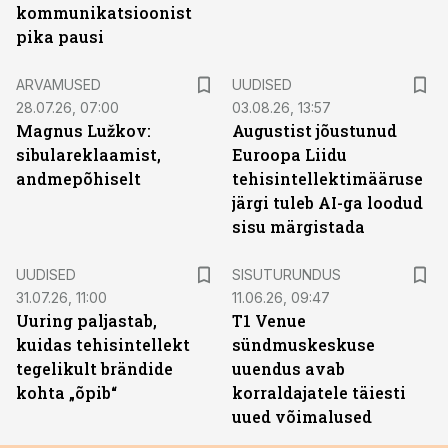
kommunikatsioonist
pika pausi
ARVAMUSED
UUDISED
28.07.26, 07:00
03.08.26, 13:57
Magnus Lužkov:
Augustist jõustunud
sibulareklaamist,
Euroopa Liidu
andmepõhiselt
tehisintellektimääruse
järgi tuleb AI-ga loodud
sisu märgistada
ST
UUDISED
SISUTURUNDUS
31.07.26, 11:00
11.06.26, 09:47
Uuring paljastab,
T1 Venue
kuidas tehisintellekt
sündmuskeskuse
tegelikult brändide
uuendus avab
kohta „õpib“
korraldajatele täiesti
uued võimalused