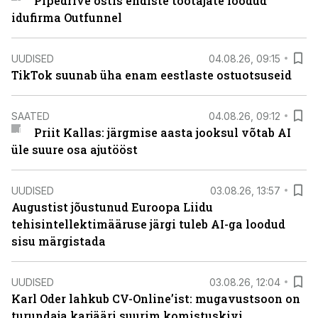
Pipedrive ostis endiste töötajate loodud
idufirma Outfunnel
UUDISED
04.08.26, 09:15
TikTok suunab üha enam eestlaste ostuotsuseid
SAATED
04.08.26, 09:12
Priit Kallas: järgmise aasta jooksul võtab AI
üle suure osa ajutööst
UUDISED
03.08.26, 13:57
Augustist jõustunud Euroopa Liidu
tehisintellektimääruse järgi tuleb AI-ga loodud
sisu märgistada
UUDISED
03.08.26, 12:04
Karl Oder lahkub CV-Online’ist: mugavustsoon on
turundaja karjääri suurim komistuskivi