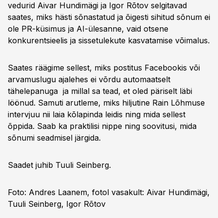
vedurid Aivar Hundimägi ja Igor Rõtov selgitavad
28:55
Sõnum ka laval
saates, miks hästi sõnastatud ja õigesti sihitud sõnum ei
ole PR-küsimus ja AI-ülesanne, vaid otsene
30:25
Koolituse suurimad mured
konkurentsieelis ja sissetulekute kasvatamise võimalus.
33:51
Tulised vaidlused
36:58
Facebooki postituse kriteeriumid
Saates räägime sellest, miks postitus Facebookis või
arvamuslugu ajalehes ei võrdu automaatselt
40:44
Lugu kui sõnum
tähelepanuga ja millal sa tead, et oled päriselt läbi
42:23
Koolituse mõju ja tulemused
löönud. Samuti arutleme, miks hiljutine Rain Lõhmuse
intervjuu nii laia kõlapinda leidis ning mida sellest
44:27
Keda koolitus ootab
õppida. Saab ka praktilisi nippe ning soovitusi, mida
sõnumi seadmisel järgida.
Saadet juhib Tuuli Seinberg.
Foto: Andres Laanem, fotol vasakult: Aivar Hundimägi,
Tuuli Seinberg, Igor Rõtov