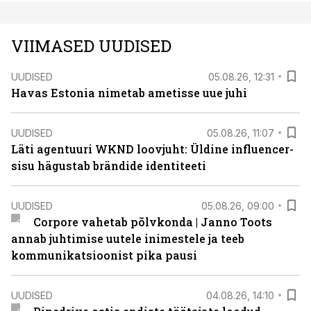
VIIMASED UUDISED
UUDISED
05.08.26, 12:31
Havas Estonia nimetab ametisse uue juhi
UUDISED
05.08.26, 11:07
Läti agentuuri WKND loovjuht: Üldine influencer-
sisu hägustab brändide identiteeti
UUDISED
05.08.26, 09:00
Corpore vahetab põlvkonda | Janno Toots
annab juhtimise uutele inimestele ja teeb
kommunikatsioonist pika pausi
UUDISED
04.08.26, 14:10