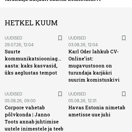
HETKEL KUUM
UUDISED
UUDISED
29.07.26, 12:04
03.08.26, 12:04
Suurte
Karl Oder lahkub CV-
kommunikatsiooniagentuuride
Online’ist:
aasta: kaks kasvasid,
mugavustsoon on
üks aeglustas tempot
turundaja karjääri
suurim komistuskivi
UUDISED
UUDISED
05.08.26, 09:00
05.08.26, 12:31
Corpore vahetab
Havas Estonia nimetab
põlvkonda | Janno
ametisse uue juhi
Toots annab juhtimise
uutele inimestele ja teeb