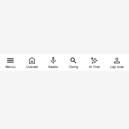
Menüü
Uudised
Raadio
Otsing
AI Chat
Logi sisse
Vana-Lõuna 39/1, 19094 Tallinn
(+372) 667 0111
bestmarketing@best-marketing.ee
Telli
Reklaam