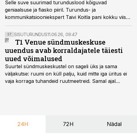
Selle suve suurimad turunduslood kõiguvad
geniaalsuse ja fiasko piiril. Turundus- ja
kommunikatsiooniekspert Taivi Koitla pani kokku viis
juhtumit, mis määratlesid brändide saatuse ja maine.
SISUTURUNDUS
11.06.26, 09:47
ST
T1 Venue sündmuskeskuse
uuendus avab korraldajatele täiesti
uued võimalused
Suurtel sündmuskeskustel on sageli üks ja sama
väljakutse: ruumi on küll palju, kuid mitte iga üritus ei
vaja korraga tuhandeid ruutmeetreid. Samal ajal
soovivad ettevõtted ja korraldajad üha enam
paindlikkust – võimalust ühendada konverents, gala,
töötoad, meelelahutus ja võrgustumine tervikuks, ilma
et peaks kasutama mitut erinevat asukohta. T1
keskuses tegutsev sündmuskeskus T1 Venue on just
24H
72H
Nädal
nendele vajadustele vastanud uuendusega, mis pakub
senisest oluliselt rohkem lahendusi.