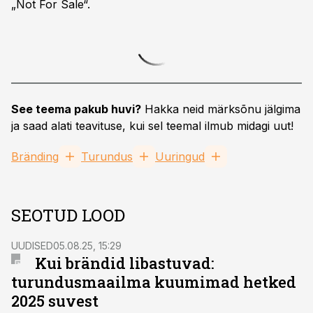
„Not For Sale“.
See teema pakub huvi?
Hakka neid märksõnu jälgima
ja saad alati teavituse, kui sel teemal ilmub midagi uut!
Bränding
Turundus
Uuringud
SEOTUD LOOD
UUDISED
05.08.25, 15:29
Kui brändid libastuvad:
turundusmaailma kuumimad hetked
2025 suvest