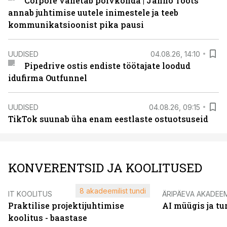
Corpore vahetab põlvkonda | Janno Toots
annab juhtimise uutele inimestele ja teeb
kommunikatsioonist pika pausi
UUDISED
04.08.26, 14:10
Pipedrive ostis endiste töötajate loodud
idufirma Outfunnel
UUDISED
04.08.26, 09:15
TikTok suunab üha enam eestlaste ostuotsuseid
KONVERENTSID JA KOOLITUSED
8 akadeemilist tundi
IT KOOLITUS
ÄRIPÄEVA AKADEE
Praktilise projektijuhtimise
AI müügis ja t
koolitus - baastase