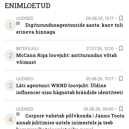
ENIMLOETUD
UUDISED
06.08.26, 13:17
1
Digiturundusagentuuride aasta: kasv tuli
erineva hinnaga
INTERVJUU
27.07.26, 13:20
2
McCann Riga loovjuht: antiturundus võtab
võimust
UUDISED
05.08.26, 11:07
3
Läti agentuuri WKND loovjuht: Üldine
influencer-sisu hägustab brändide identiteeti
UUDISED
05.08.26, 09:00
Corpore vahetab põlvkonda | Janno Toots
4
annab juhtimise uutele inimestele ja teeb