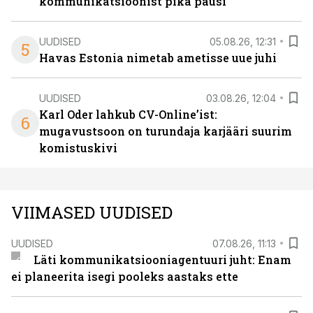
kommunikatsioonist pika pausi
UUDISED
05.08.26, 12:31
5
Havas Estonia nimetab ametisse uue juhi
UUDISED
03.08.26, 12:04
Karl Oder lahkub CV-Online’ist:
6
mugavustsoon on turundaja karjääri suurim
komistuskivi
VIIMASED UUDISED
UUDISED
07.08.26, 11:13
Läti kommunikatsiooniagentuuri juht: Enam
ei planeerita isegi pooleks aastaks ette