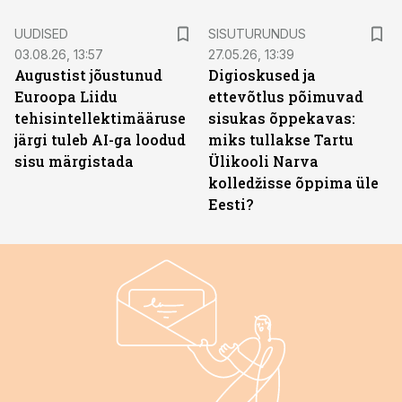
ST
UUDISED
SISUTURUNDUS
03.08.26, 13:57
27.05.26, 13:39
Augustist jõustunud
Digioskused ja
Euroopa Liidu
ettevõtlus põimuvad
tehisintellektimääruse
sisukas õppekavas:
järgi tuleb AI-ga loodud
miks tullakse Tartu
sisu märgistada
Ülikooli Narva
kolledžisse õppima üle
Eesti?