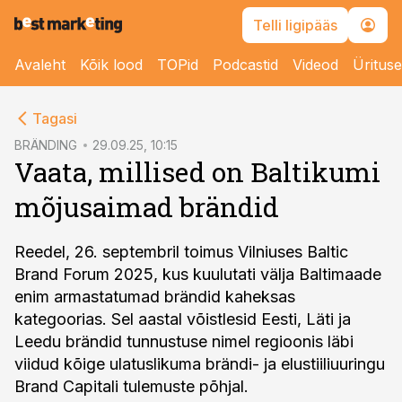
Telli ligipääs
Avaleht
Kõik lood
TOPid
Podcastid
Videod
Üritus
cebook
Tagasi
Twitter)
BRÄNDING
29.09.25, 10:15
Vaata, millised on Baltikumi
kedIn
mõjusaimad brändid
ail
k
Reedel, 26. septembril toimus Vilniuses Baltic
Brand Forum 2025, kus kuulutati välja Baltimaade
enim armastatumad brändid kaheksas
kategoorias. Sel aastal võistlesid Eesti, Läti ja
Leedu brändid tunnustuse nimel regioonis läbi
viidud kõige ulatuslikuma brändi- ja elustiiliuuringu
Brand Capitali tulemuste põhjal.