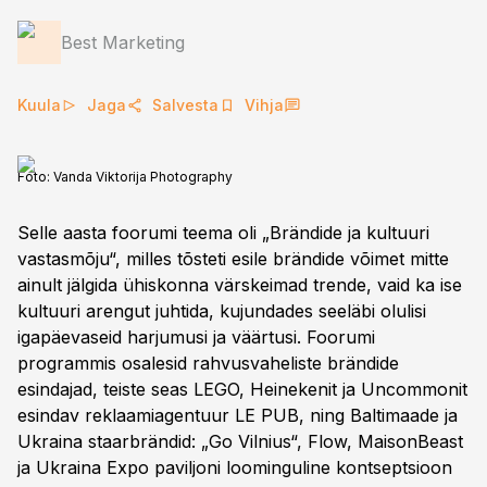
Best Marketing
Kuula
Jaga
Salvesta
Vihja
Foto:
Vanda Viktorija Photography
Selle aasta foorumi teema oli „Brändide ja kultuuri
vastasmõju“, milles tõsteti esile brändide võimet mitte
ainult jälgida ühiskonna värskeimad trende, vaid ka ise
kultuuri arengut juhtida, kujundades seeläbi olulisi
igapäevaseid harjumusi ja väärtusi. Foorumi
programmis osalesid rahvusvaheliste brändide
esindajad, teiste seas LEGO, Heinekenit ja Uncommonit
esindav reklaamiagentuur LE PUB, ning Baltimaade ja
Ukraina staarbrändid: „Go Vilnius“, Flow, MaisonBeast
ja Ukraina Expo paviljoni loominguline kontseptsioon