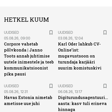
HETKEL KUUM
UUDISED
UUDISED
05.08.26, 09:00
03.08.26, 12:04
Corpore vahetab
Karl Oder lahkub CV-
põlvkonda | Janno
Online’ist:
Toots annab juhtimise
mugavustsoon on
uutele inimestele ja teeb
turundaja karjääri
kommunikatsioonist
suurim komistuskivi
pika pausi
UUDISED
UUDISED
05.08.26, 12:31
06.08.26, 13:17
Havas Estonia nimetab
Digiturundusagentuuride
ametisse uue juhi
aasta: kasv tuli erineva
hinnaga