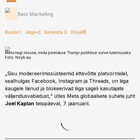
Best Marketing
Kuula
Jaga
Salvesta
Vihja
Meta tegi otsuse, mida peetakse Trumpi poliitilise surve tulemuseks.
Foto:
Noyb.eu
„Sisu modereerimissüsteemid ettevõtte platvormidel,
sealhulgas Facebook, Instagram ja Threads, on liiga
kaugele läinud ja blokeerivad liiga sageli kasutajate
väljendusvabadust,“ ütles Meta globaalsete suhete juht
Joel Kaplan
teisipäeval, 7. jaanuaril.