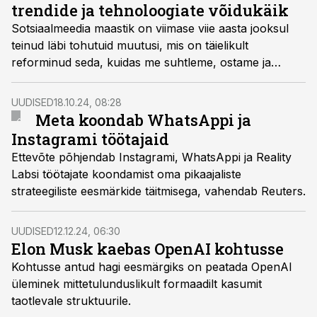
trendide ja tehnoloogiate võidukäik
Sotsiaalmeedia maastik on viimase viie aasta jooksul
teinud läbi tohutuid muutusi, mis on täielikult
reforminud seda, kuidas me suhtleme, ostame ja
tarbime sisu. KOMM Agentuuri looja Regina Soop toob
välja suurimad trendid ja tehnoloogilised lahendused,
UUDISED
18.10.24, 08:28
mis täna edu toovad.
Meta koondab WhatsAppi ja
Instagrami töötajaid
Ettevõte põhjendab Instagrami, WhatsAppi ja Reality
Labsi töötajate koondamist oma pikaajaliste
strateegiliste eesmärkide täitmisega, vahendab Reuters.
UUDISED
12.12.24, 06:30
Elon Musk kaebas OpenAI kohtusse
Kohtusse antud hagi eesmärgiks on peatada OpenAI
üleminek mittetulunduslikult formaadilt kasumit
taotlevale struktuurile.