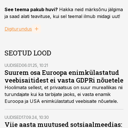
See teema pakub huvi?
Hakka neid märksõnu jälgima
ja saad alati teavituse, kui sel teemal ilmub midagi uut!
Digiturundus
SEOTUD LOOD
UUDISED
06.01.25, 10:21
Suurem osa Euroopa enimkülastatud
veebisaitidest ei vasta GDPRi nõuetele
Hoolimata sellest, et privaatsus on suur mureallikas nii
turundajate kui ka tarbijate jaoks, ei vasta enamik
Euroopa ja USA enimkülastatud veebisaite nõuetele.
UUDISED
17.09.24, 10:30
Viie aasta muutused sotsiaalmeedias: