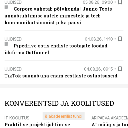
UUDISED
05.08.26, 09:00
Corpore vahetab põlvkonda | Janno Toots
annab juhtimise uutele inimestele ja teeb
kommunikatsioonist pika pausi
UUDISED
04.08.26, 14:10
Pipedrive ostis endiste töötajate loodud
idufirma Outfunnel
UUDISED
04.08.26, 09:15
TikTok suunab üha enam eestlaste ostuotsuseid
KONVERENTSID JA KOOLITUSED
8 akadeemilist tundi
IT KOOLITUS
ÄRIPÄEVA AKADEE
Praktilise projektijuhtimise
AI müügis ja t