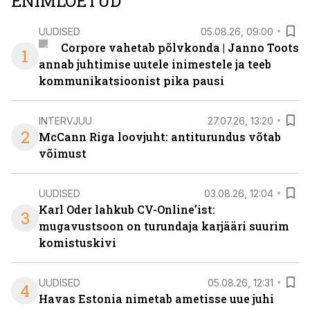
ENIMLOETUD
UUDISED
05.08.26, 09:00
Corpore vahetab põlvkonda | Janno Toots
1
annab juhtimise uutele inimestele ja teeb
kommunikatsioonist pika pausi
INTERVJUU
27.07.26, 13:20
2
McCann Riga loovjuht: antiturundus võtab
võimust
UUDISED
03.08.26, 12:04
Karl Oder lahkub CV-Online’ist:
3
mugavustsoon on turundaja karjääri suurim
komistuskivi
UUDISED
05.08.26, 12:31
4
Havas Estonia nimetab ametisse uue juhi