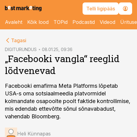
Telli ligipääs
Avaleht
Kõik lood
TOPid
Podcastid
Videod
Üritus
cebook
Tagasi
Twitter)
DIGITURUNDUS
08.01.25, 09:36
„Facebooki vangla“ reeglid
kedIn
lõdvenevad
ail
k
Facebooki emafirma Meta Platforms lõpetab
USA-s oma sotsiaalmeedia platvormidel
kolmandate osapoolte poolt faktide kontrollimise,
mis edendab ettevõtte sõnul sõnavabadust,
vahendab Bloomberg.
Heli Künnapas