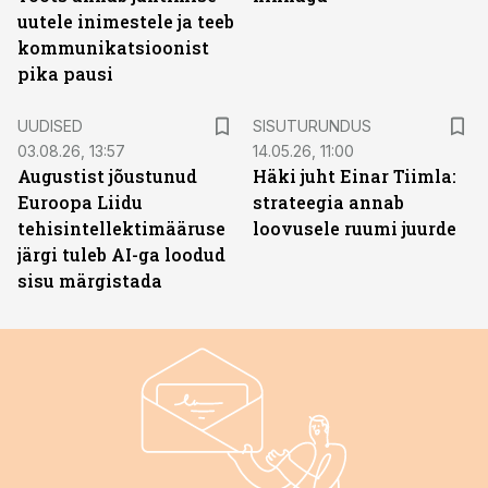
uutele inimestele ja teeb
kommunikatsioonist
pika pausi
ST
UUDISED
SISUTURUNDUS
03.08.26, 13:57
14.05.26, 11:00
Augustist jõustunud
Häki juht Einar Tiimla:
Euroopa Liidu
strateegia annab
tehisintellektimääruse
loovusele ruumi juurde
järgi tuleb AI-ga loodud
sisu märgistada