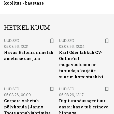
koolitus - baastase
HETKEL KUUM
UUDISED
UUDISED
05.08.26, 12:31
03.08.26, 12:04
Havas Estonia nimetab
Karl Oder lahkub CV-
ametisse uue juhi
Online’ist:
mugavustsoon on
turundaja karjääri
suurim komistuskivi
UUDISED
UUDISED
05.08.26, 09:00
06.08.26, 13:17
Corpore vahetab
Digiturundusagentuuride
põlvkonda | Janno
aasta: kasv tuli erineva
Toots annab juhtimise
hinnaga