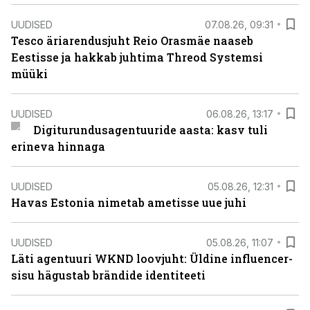
UUDISED
07.08.26, 09:31
Tesco äriarendusjuht Reio Orasmäe naaseb
Eestisse ja hakkab juhtima Threod Systemsi
müüki
UUDISED
06.08.26, 13:17
Digiturundusagentuuride aasta: kasv tuli
erineva hinnaga
UUDISED
05.08.26, 12:31
Havas Estonia nimetab ametisse uue juhi
UUDISED
05.08.26, 11:07
Läti agentuuri WKND loovjuht: Üldine influencer-
sisu hägustab brändide identiteeti