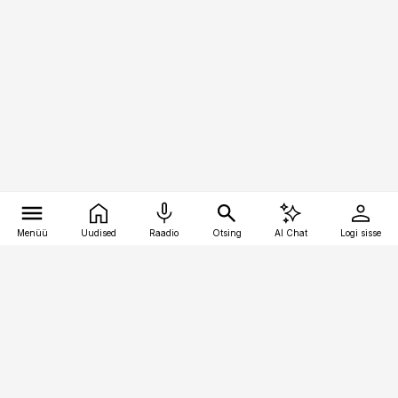
Menüü
Uudised
Raadio
Otsing
AI Chat
Logi sisse
Vana-Lõuna 39/1, 19094 Tallinn
(+372) 667 0111
bestmarketing@best-marketing.ee