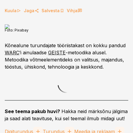
Kuula
Jaga
Salvesta
Vihja
Foto:
Pixabay
Kõnealune turundajate tööriistakast on kokku pandud
WARC
’i ainulaadse
GEISTE
-metoodika alusel.
Metoodika võtmeelementideks on valitsus, majandus,
tööstus, ühiskond, tehnoloogia ja keskkond.
See teema pakub huvi?
Hakka neid märksõnu jälgima
ja saad alati teavituse, kui sel teemal ilmub midagi uut!
Digiturundus
Turundus
Meedia ja reklaam