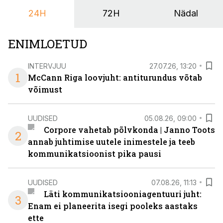
24H
72H
Nädal
ENIMLOETUD
INTERVJUU
27.07.26, 13:20
1
McCann Riga loovjuht: antiturundus võtab
võimust
UUDISED
05.08.26, 09:00
Corpore vahetab põlvkonda | Janno Toots
2
annab juhtimise uutele inimestele ja teeb
kommunikatsioonist pika pausi
UUDISED
07.08.26, 11:13
Läti kommunikatsiooniagentuuri juht:
3
Enam ei planeerita isegi pooleks aastaks
ette