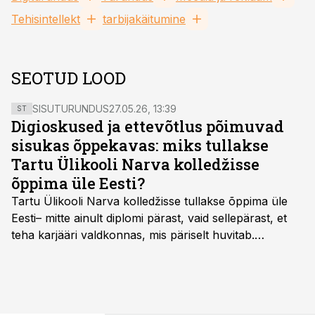
Tehisintellekt
tarbijakäitumine
SEOTUD LOOD
SISUTURUNDUS
27.05.26, 13:39
ST
Digioskused ja ettevõtlus põimuvad
sisukas õppekavas: miks tullakse
Tartu Ülikooli Narva kolledžisse
õppima üle Eesti?
Tartu Ülikooli Narva kolledžisse tullakse õppima üle
Eesti– mitte ainult diplomi pärast, vaid sellepärast, et
teha karjääri valdkonnas, mis päriselt huvitab.
Õppekava “Ettevõtlus ja digilahendused” ühendab
ettevõtluse, tehnoloogia ja praktilised oskused viisil,
mis kõnetab nii ettevõtjaid, värskeid koolilõpetajaid kui
ka neid, kes soovivad teha karjääripööret.