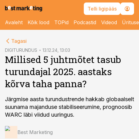
Telli ligipääs
Avaleht
Kõik lood
TOPid
Podcastid
Videod
Üritus
cebook
Tagasi
Twitter)
DIGITURUNDUS
13.12.24, 13:03
Millised 5 juhtmõtet tasub
kedIn
turundajal 2025. aastaks
ail
kõrva taha panna?
k
Järgmise aasta turundustrende hakkab globaalselt
suunama majanduse stabiliseerumine, prognoosib
WARC läbi viidud uuringus.
Best Marketing