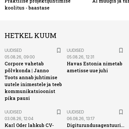
Praktilise projektijuhtimise
AI müügis ja t
koolitus - baastase
HETKEL KUUM
UUDISED
UUDISED
05.08.26, 09:00
05.08.26, 12:31
Corpore vahetab
Havas Estonia nimetab
põlvkonda | Janno
ametisse uue juhi
Toots annab juhtimise
uutele inimestele ja teeb
kommunikatsioonist
pika pausi
UUDISED
UUDISED
03.08.26, 12:04
06.08.26, 13:17
Karl Oder lahkub CV-
Digiturundusagentuuride