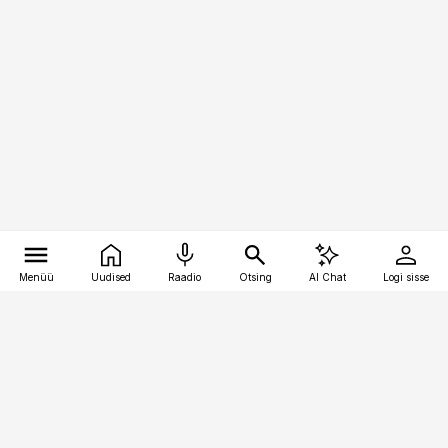
Menüü
Uudised
Raadio
Otsing
AI Chat
Logi sisse
Vana-Lõuna 39/1, 19094 Tallinn
(+372) 667 0111
bestmarketing@best-marketing.ee