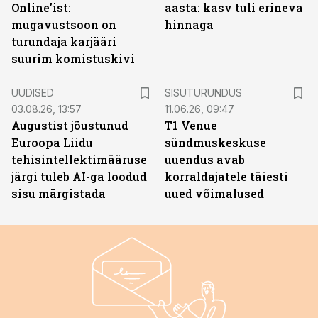
Online’ist:
aasta: kasv tuli erineva
mugavustsoon on
hinnaga
turundaja karjääri
suurim komistuskivi
ST
UUDISED
SISUTURUNDUS
03.08.26, 13:57
11.06.26, 09:47
Augustist jõustunud
T1 Venue
Euroopa Liidu
sündmuskeskuse
tehisintellektimääruse
uuendus avab
järgi tuleb AI-ga loodud
korraldajatele täiesti
sisu märgistada
uued võimalused