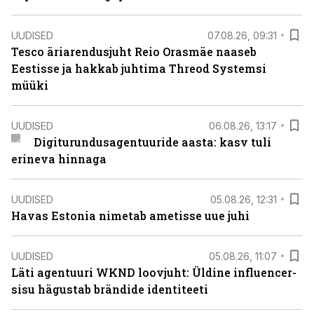
UUDISED
07.08.26, 09:31
Tesco äriarendusjuht Reio Orasmäe naaseb
Eestisse ja hakkab juhtima Threod Systemsi
müüki
UUDISED
06.08.26, 13:17
Digiturundusagentuuride aasta: kasv tuli
erineva hinnaga
UUDISED
05.08.26, 12:31
Havas Estonia nimetab ametisse uue juhi
UUDISED
05.08.26, 11:07
Läti agentuuri WKND loovjuht: Üldine influencer-
sisu hägustab brändide identiteeti