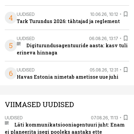
UUDISED
10.06.26, 10:12
4
Tark Turundus 2026: tähtajad ja reglement
UUDISED
06.08.26, 13:17
5
Digiturundusagentuuride aasta: kasv tuli
erineva hinnaga
UUDISED
05.08.26, 12:31
6
Havas Estonia nimetab ametisse uue juhi
VIIMASED UUDISED
UUDISED
07.08.26, 11:13
Läti kommunikatsiooniagentuuri juht: Enam
ei planeerita isegi pooleks aastaks ette