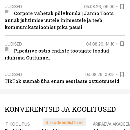
UUDISED
05.08.26, 09:00
Corpore vahetab põlvkonda | Janno Toots
annab juhtimise uutele inimestele ja teeb
kommunikatsioonist pika pausi
UUDISED
04.08.26, 14:10
Pipedrive ostis endiste töötajate loodud
idufirma Outfunnel
UUDISED
04.08.26, 09:15
TikTok suunab üha enam eestlaste ostuotsuseid
KONVERENTSID JA KOOLITUSED
8 akadeemilist tundi
IT KOOLITUS
ÄRIPÄEVA AKADEE