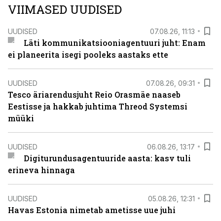
VIIMASED UUDISED
UUDISED
07.08.26, 11:13
Läti kommunikatsiooniagentuuri juht: Enam
ei planeerita isegi pooleks aastaks ette
UUDISED
07.08.26, 09:31
Tesco äriarendusjuht Reio Orasmäe naaseb
Eestisse ja hakkab juhtima Threod Systemsi
müüki
UUDISED
06.08.26, 13:17
Digiturundusagentuuride aasta: kasv tuli
erineva hinnaga
UUDISED
05.08.26, 12:31
Havas Estonia nimetab ametisse uue juhi