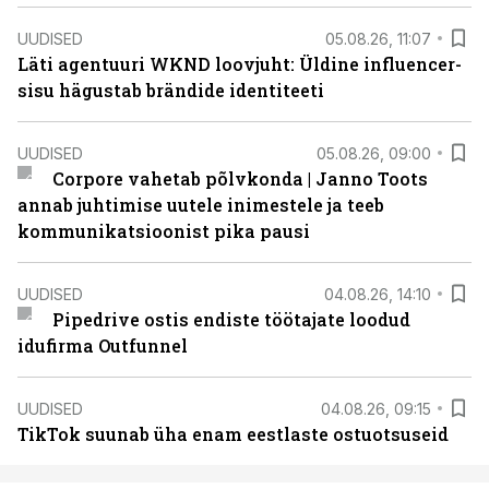
UUDISED
05.08.26, 11:07
Läti agentuuri WKND loovjuht: Üldine influencer-
sisu hägustab brändide identiteeti
UUDISED
05.08.26, 09:00
Corpore vahetab põlvkonda | Janno Toots
annab juhtimise uutele inimestele ja teeb
kommunikatsioonist pika pausi
UUDISED
04.08.26, 14:10
Pipedrive ostis endiste töötajate loodud
idufirma Outfunnel
UUDISED
04.08.26, 09:15
TikTok suunab üha enam eestlaste ostuotsuseid