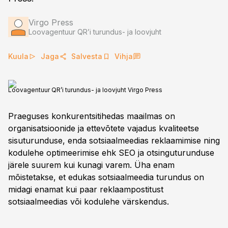
Virgo Press
Loovagentuur QR’i turundus- ja loovjuht
Kuula
Jaga
Salvesta
Vihja
Loovagentuur QR’i turundus- ja loovjuht Virgo Press
Praeguses konkurentsitihedas maailmas on
organisatsioonide ja ettevõtete vajadus kvaliteetse
sisuturunduse, enda sotsiaalmeedias reklaamimise ning
kodulehe optimeerimise ehk SEO ja otsinguturunduse
järele suurem kui kunagi varem. Üha enam
mõistetakse, et edukas sotsiaalmeedia turundus on
midagi enamat kui paar reklaampostitust
sotsiaalmeedias või kodulehe värskendus.