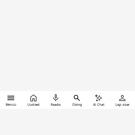
Menüü
Uudised
Raadio
Otsing
AI Chat
Logi sisse
Vana-Lõuna 39/1, 19094 Tallinn