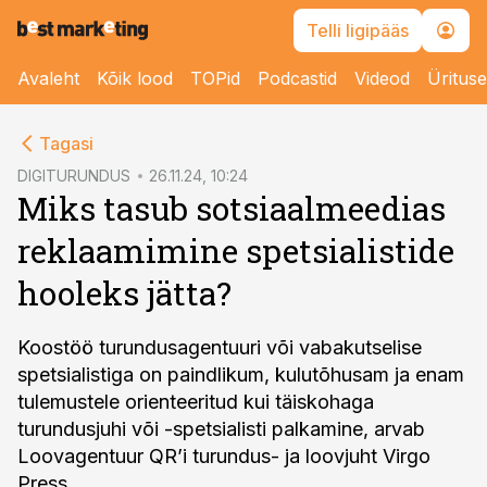
Telli ligipääs
Avaleht
Kõik lood
TOPid
Podcastid
Videod
Üritus
cebook
Tagasi
Twitter)
DIGITURUNDUS
26.11.24, 10:24
Miks tasub sotsiaalmeedias
kedIn
reklaamimine spetsialistide
ail
hooleks jätta?
k
Koostöö turundusagentuuri või vabakutselise
spetsialistiga on paindlikum, kulutõhusam ja enam
tulemustele orienteeritud kui täiskohaga
turundusjuhi või -spetsialisti palkamine, arvab
Loovagentuur QR’i turundus- ja loovjuht Virgo
Press.