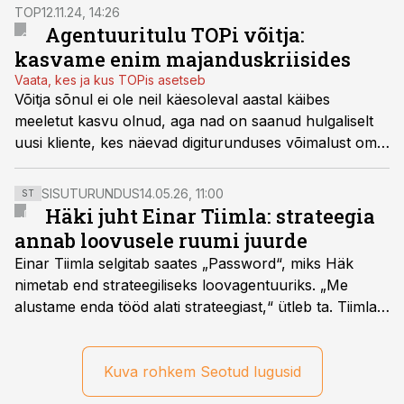
TOP
12.11.24, 14:26
Agentuuritulu TOPi võitja:
kasvame enim majanduskriisides
Vaata, kes ja kus TOPis asetseb
Võitja sõnul ei ole neil käesoleval aastal käibes
meeletut kasvu olnud, aga nad on saanud hulgaliselt
uusi kliente, kes näevad digiturunduses võimalust oma
müügitulemusi hoida või turuosa kasvatada.
SISUTURUNDUS
14.05.26, 11:00
ST
Häki juht Einar Tiimla: strateegia
annab loovusele ruumi juurde
Einar Tiimla selgitab saates „Password“, miks Häk
nimetab end strateegiliseks loovagentuuriks. „Me
alustame enda tööd alati strateegiast,“ ütleb ta. Tiimla
sõnul aitab põhjalik eeltöö vältida olukorda, kus klient
hakkab alles esimeste visuaalide pealt mõtlema, mida
ta tegelikult tahab.
Kuva rohkem Seotud lugusid