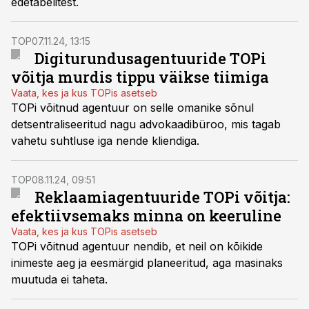
edetabelitest.
TOP
07.11.24, 13:15
Digiturundusagentuuride TOPi
võitja murdis tippu väikse tiimiga
Vaata, kes ja kus TOPis asetseb
TOPi võitnud agentuur on selle omanike sõnul
detsentraliseeritud nagu advokaadibüroo, mis tagab
vahetu suhtluse iga nende kliendiga.
TOP
08.11.24, 09:51
Reklaamiagentuuride TOPi võitja:
efektiivsemaks minna on keeruline
Vaata, kes ja kus TOPis asetseb
TOPi võitnud agentuur nendib, et neil on kõikide
inimeste aeg ja eesmärgid planeeritud, aga masinaks
muutuda ei taheta.