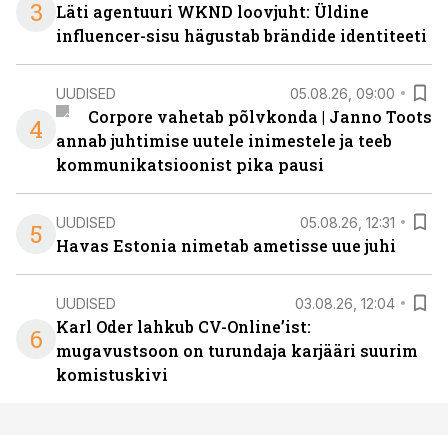
3
Läti agentuuri WKND loovjuht: Üldine
influencer-sisu hägustab brändide identiteeti
UUDISED
05.08.26, 09:00
Corpore vahetab põlvkonda | Janno Toots
4
annab juhtimise uutele inimestele ja teeb
kommunikatsioonist pika pausi
UUDISED
05.08.26, 12:31
5
Havas Estonia nimetab ametisse uue juhi
UUDISED
03.08.26, 12:04
Karl Oder lahkub CV-Online’ist:
6
mugavustsoon on turundaja karjääri suurim
komistuskivi