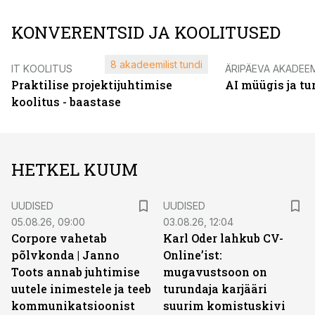
KONVERENTSID JA KOOLITUSED
8 akadeemilist tundi
IT KOOLITUS
ÄRIPÄEVA AKADEE
Praktilise projektijuhtimise
AI müügis ja t
koolitus - baastase
HETKEL KUUM
UUDISED
UUDISED
05.08.26, 09:00
03.08.26, 12:04
Corpore vahetab
Karl Oder lahkub CV-
põlvkonda | Janno
Online’ist:
Toots annab juhtimise
mugavustsoon on
uutele inimestele ja teeb
turundaja karjääri
kommunikatsioonist
suurim komistuskivi