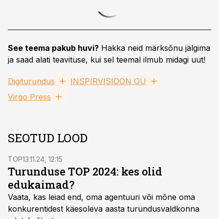
See teema pakub huvi?
Hakka neid märksõnu jälgima
ja saad alati teavituse, kui sel teemal ilmub midagi uut!
Digiturundus
INSPIRVISIOON OÜ
Virgo Press
SEOTUD LOOD
TOP
13.11.24, 12:15
Turunduse TOP 2024: kes olid
edukaimad?
Vaata, kas leiad end, oma agentuuri või mõne oma
konkurentidest käesoleva aasta turundusvaldkonna