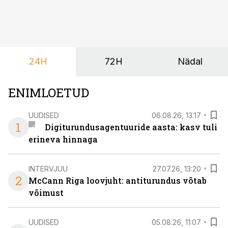
24H
72H
Nädal
ENIMLOETUD
UUDISED
06.08.26, 13:17
1
Digiturundusagentuuride aasta: kasv tuli
erineva hinnaga
INTERVJUU
27.07.26, 13:20
2
McCann Riga loovjuht: antiturundus võtab
võimust
UUDISED
05.08.26, 11:07