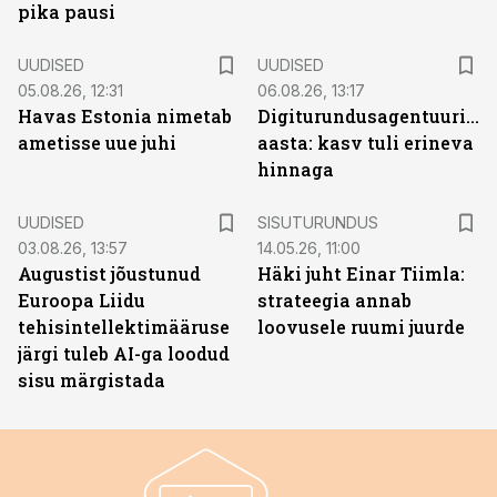
pika pausi
UUDISED
UUDISED
05.08.26, 12:31
06.08.26, 13:17
Havas Estonia nimetab
Digiturundusagentuuride
ametisse uue juhi
aasta: kasv tuli erineva
hinnaga
ST
UUDISED
SISUTURUNDUS
03.08.26, 13:57
14.05.26, 11:00
Augustist jõustunud
Häki juht Einar Tiimla:
Euroopa Liidu
strateegia annab
tehisintellektimääruse
loovusele ruumi juurde
järgi tuleb AI-ga loodud
sisu märgistada