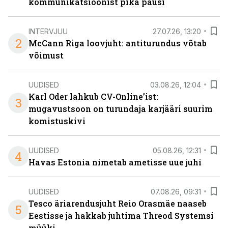
kommunikatsioonist pika pausi
INTERVJUU
27.07.26, 13:20
2
McCann Riga loovjuht: antiturundus võtab
võimust
UUDISED
03.08.26, 12:04
Karl Oder lahkub CV-Online’ist:
3
mugavustsoon on turundaja karjääri suurim
komistuskivi
UUDISED
05.08.26, 12:31
4
Havas Estonia nimetab ametisse uue juhi
UUDISED
07.08.26, 09:31
Tesco äriarendusjuht Reio Orasmäe naaseb
5
Eestisse ja hakkab juhtima Threod Systemsi
müüki