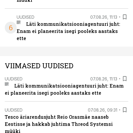
UUDISED
07.08.26, 11:13
Läti kommunikatsiooniagentuuri juht:
6
Enam ei planeerita isegi pooleks aastaks
ette
VIIMASED UUDISED
UUDISED
07.08.26, 11:13
Läti kommunikatsiooniagentuuri juht: Enam
ei planeerita isegi pooleks aastaks ette
UUDISED
07.08.26, 09:31
Tesco äriarendusjuht Reio Orasmäe naaseb
Eestisse ja hakkab juhtima Threod Systemsi
müüki