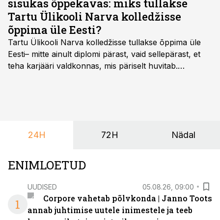
sisukas õppekavas: miks tullakse
Tartu Ülikooli Narva kolledžisse
õppima üle Eesti?
Tartu Ülikooli Narva kolledžisse tullakse õppima üle
Eesti– mitte ainult diplomi pärast, vaid sellepärast, et
teha karjääri valdkonnas, mis päriselt huvitab.
Õppekava “Ettevõtlus ja digilahendused” ühendab
ettevõtluse, tehnoloogia ja praktilised oskused viisil,
mis kõnetab nii ettevõtjaid, värskeid koolilõpetajaid kui
ka neid, kes soovivad teha karjääripööret.
24H
72H
Nädal
ENIMLOETUD
UUDISED
05.08.26, 09:00
Corpore vahetab põlvkonda | Janno Toots
1
annab juhtimise uutele inimestele ja teeb