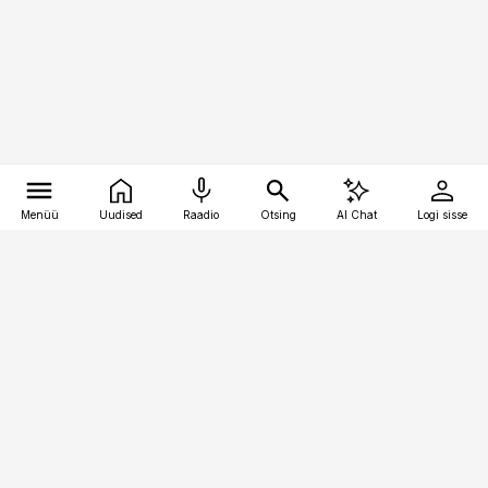
Menüü
Uudised
Raadio
Otsing
AI Chat
Logi sisse
Vana-Lõuna 39/1, 19094 Tallinn
(+372) 667 0111
bestmarketing@best-marketing.ee
Telli
Reklaam
Firmast