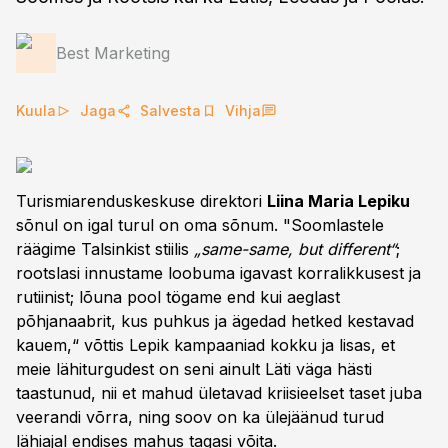
Best Marketing
Kuula
Jaga
Salvesta
Vihja
Turismiarenduskeskuse direktori
Liina Maria Lepiku
sõnul on igal turul on oma sõnum. "Soomlastele
räägime Talsinkist stiilis
„same-same, but different“
;
rootslasi innustame loobuma igavast korralikkusest ja
rutiinist; lõuna pool tögame end kui aeglast
põhjanaabrit, kus puhkus ja ägedad hetked kestavad
kauem,“ võttis Lepik kampaaniad kokku ja lisas, et
meie lähiturgudest on seni ainult Läti väga hästi
taastunud, nii et mahud ületavad kriisieelset taset juba
veerandi võrra, ning soov on ka ülejäänud turud
lähiajal endises mahus tagasi võita.