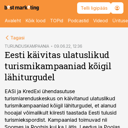
Telli ligipääs
Avaleht
Kõik lood
TOPid
Podcastid
Videod
Üritus
cebook
Tagasi
Twitter)
TURUNDUSKAMPAANIA
09.06.22, 12:36
Eesti käivitas ulatuslikud
kedIn
turismikampaaniad kõigil
ail
lähiturgudel
k
EASi ja KredExi ühendasutuse
turismiarenduskeskus on käivitanud ulatuslikud
turismikampaaniad kõigil lähiturgudel, et alanud
hooajal võimalikult kiiresti taastada Eesti tulusid
turismiekspordist. Kampaaniad toimuvad nii
Soomes ja Rootsis kui ka Lätis, Leedus ja Poolas.