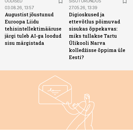
UUDISED
SISUTURUNDUS
03.08.26, 13:57
27.05.26, 13:39
Augustist jõustunud
Digioskused ja
Euroopa Liidu
ettevõtlus põimuvad
tehisintellektimääruse
sisukas õppekavas:
järgi tuleb AI-ga loodud
miks tullakse Tartu
sisu märgistada
Ülikooli Narva
kolledžisse õppima üle
Eesti?