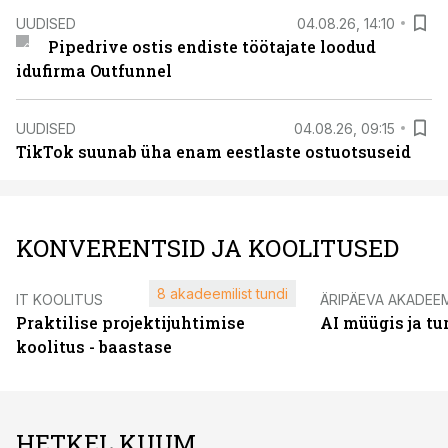
UUDISED
04.08.26, 14:10
Pipedrive ostis endiste töötajate loodud
idufirma Outfunnel
UUDISED
04.08.26, 09:15
TikTok suunab üha enam eestlaste ostuotsuseid
KONVERENTSID JA KOOLITUSED
8 akadeemilist tundi
IT KOOLITUS
ÄRIPÄEVA AKADEE
Praktilise projektijuhtimise
AI müügis ja t
koolitus - baastase
HETKEL KUUM