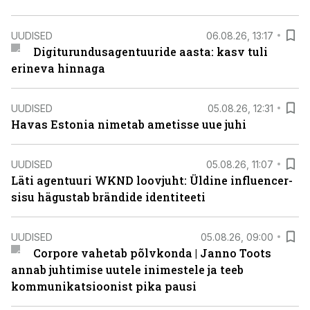
UUDISED
06.08.26, 13:17
Digiturundusagentuuride aasta: kasv tuli
erineva hinnaga
UUDISED
05.08.26, 12:31
Havas Estonia nimetab ametisse uue juhi
UUDISED
05.08.26, 11:07
Läti agentuuri WKND loovjuht: Üldine influencer-
sisu hägustab brändide identiteeti
UUDISED
05.08.26, 09:00
Corpore vahetab põlvkonda | Janno Toots
annab juhtimise uutele inimestele ja teeb
kommunikatsioonist pika pausi