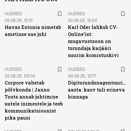
UUDISED
UUDISED
05.08.26, 12:31
03.08.26, 12:04
Havas Estonia nimetab
Karl Oder lahkub CV-
ametisse uue juhi
Online’ist:
mugavustsoon on
turundaja karjääri
suurim komistuskivi
UUDISED
UUDISED
05.08.26, 09:00
06.08.26, 13:17
Corpore vahetab
Digiturundusagentuuride
põlvkonda | Janno
aasta: kasv tuli erineva
Toots annab juhtimise
hinnaga
uutele inimestele ja teeb
kommunikatsioonist
pika pausi
ST