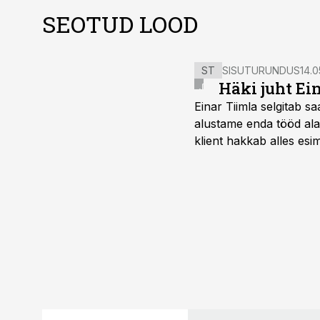
SEOTUD LOOD
ST
SISUTURUNDUS
14.0
Häki juht Ei
Einar Tiimla selgitab 
alustame enda tööd alati
klient hakkab alles esi