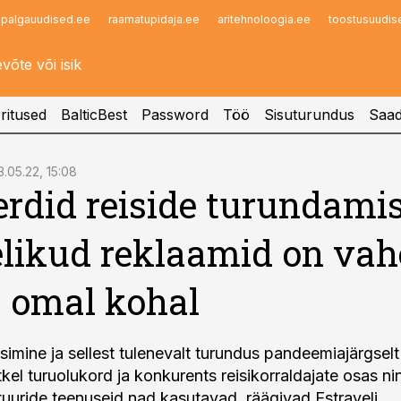
palgauudised.ee
raamatupidaja.ee
aritehnoloogia.ee
toostusuudis
Infopank
Radar
ritused
BalticBest
Password
Töö
Sisuturundus
Saad
3.05.22, 15:08
rdid reiside turundamis
elikud reklaamid on vah
a omal kohal
isimine ja sellest tulenevalt turundus pandeemiajärgsel
tkel turuolukord ja konkurents reisikorraldajate osas ni
ntuuride teenuseid nad kasutavad, räägivad Estraveli