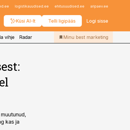
Iseteenindus
ed.ee
logistikauudised.ee
ehitusuudised.ee
aripaev.ee
finantsu
Telli Bestmarketing
Küsi AI-lt
Telli ligipääs
Logi sisse
a vihje
Radar
Minu best marketing
est:
el
t muutunud,
ng kas ja