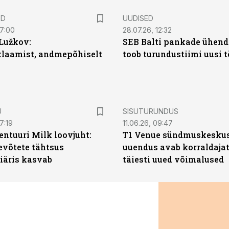
ED
UUDISED
07:00
28.07.26, 12:32
Lužkov:
SEB Balti pankade ühen
klaamist, andmepõhiselt
toob turundustiimi uusi 
ST
U
SISUTURUNDUS
7:19
11.06.26, 09:47
entuuri Milk loovjuht:
T1 Venue sündmuskesku
evõtete tähtsus
uuendus avab korraldajat
iäris kasvab
täiesti uued võimalused