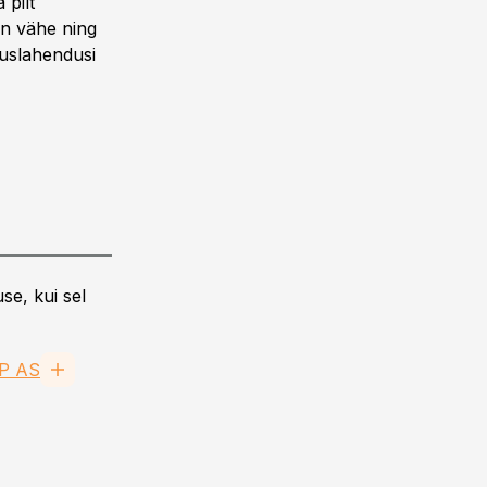
 pilt
on vähe ning
duslahendusi
se, kui sel
P AS