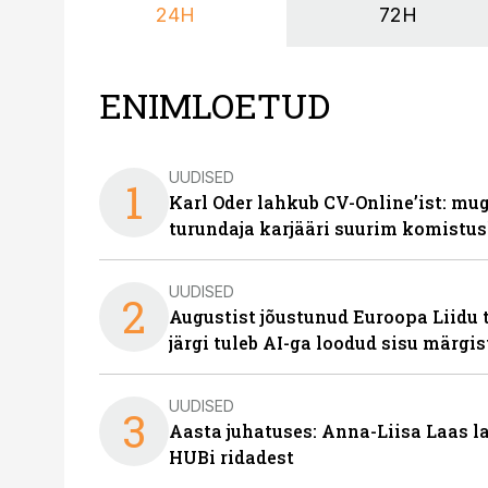
24H
72H
ENIMLOETUD
UUDISED
1
Karl Oder lahkub CV-Online’ist: m
turundaja karjääri suurim komistus
UUDISED
2
Augustist jõustunud Euroopa Liidu 
järgi tuleb AI-ga loodud sisu märgi
UUDISED
3
Aasta juhatuses: Anna-Liisa Laas 
HUBi ridadest