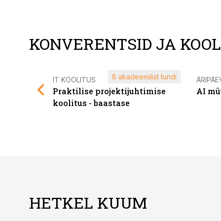
KONVERENTSID JA KOO
8 akadeemilist tundi
IT KOOLITUS
ÄRIPÄE
Praktilise projektijuhtimise
AI mü
koolitus - baastase
HETKEL KUUM