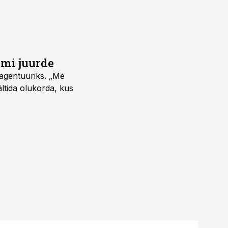
umi juurde
vagentuuriks. „Me
ältida olukorda, kus