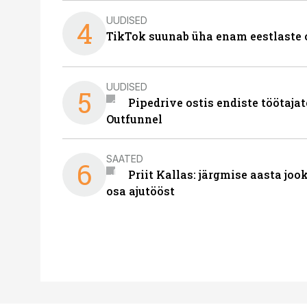
UUDISED
4
TikTok suunab üha enam eestlaste 
UUDISED
5
Pipedrive ostis endiste töötaja
Outfunnel
SAATED
6
Priit Kallas: järgmise aasta joo
osa ajutööst