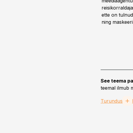
meediaagentu
reisikorralda
ette on tulnu
ning maskeeri
See teema pa
teemal ilmub m
Turundus