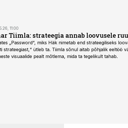
5.26, 11:00
nar Tiimla: strateegia annab loovusele ru
saates „Password“, miks Häk nimetab end strateegiliseks loo
 strateegiast,“ ütleb ta. Tiimla sõnul aitab põhjalik eeltöö v
meste visuaalide pealt mõtlema, mida ta tegelikult tahab.