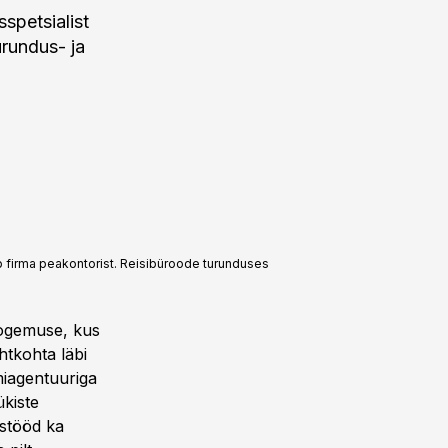
spetsialist
urundus- ja
leb firma peakontorist. Reisibüroode turunduses
ikogemuse, kus
ihtkohta läbi
miagentuuriga
ükiste
ostööd ka