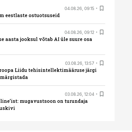
04.08.26, 09:15
m eestlaste ostuotsuseid
04.08.26, 09:12
ise aasta jooksul võtab AI üle suure osa
03.08.26, 13:57
roopa Liidu tehisintellektimääruse järgi
u märgistada
03.08.26, 12:04
line’ist: mugavustsoon on turundaja
uskivi