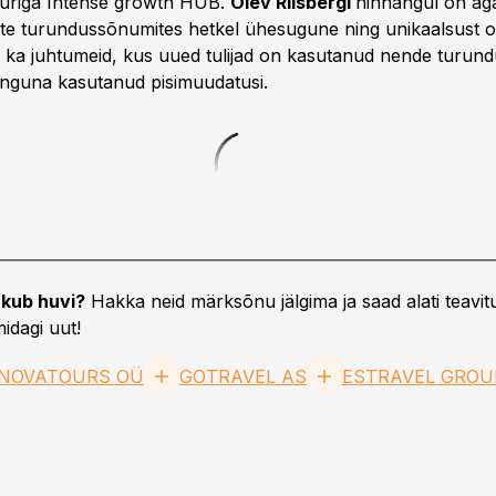
uriga Intense growth HUB.
Olev Riisbergi
hinnangul on aga
jate turundussõnumites hetkel ühesugune ning unikaalsust 
d ka juhtumeid, kus uued tulijad on kasutanud nende turun
nguna kasutanud pisimuudatusi.
kub huvi?
Hakka neid märksõnu jälgima ja saad alati teavitu
idagi uut!
NOVATOURS OÜ
GOTRAVEL AS
ESTRAVEL GROU