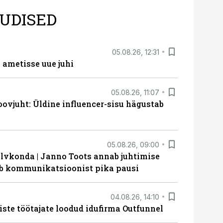
UDISED
05.08.26, 12:31
ametisse uue juhi
05.08.26, 11:07
ovjuht: Üldine influencer-sisu hägustab
05.08.26, 09:00
lvkonda | Janno Toots annab juhtimise
eeb kommunikatsioonist pika pausi
04.08.26, 14:10
iste töötajate loodud idufirma Outfunnel