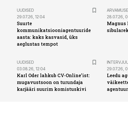
UUDISED
ARVAMUS
29.07.26, 12:04
28.07.26, 
Suurte
Magnus 
kommunikatsiooniagentuuride
sibulare
aasta: kaks kasvasid, üks
aeglustas tempot
UUDISED
INTERVJU
03.08.26, 12:04
29.07.26, 0
Karl Oder lahkub CV-Online’ist:
Leedu ag
mugavustsoon on turundaja
väikeett
karjääri suurim komistuskivi
agentuur