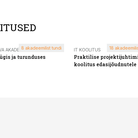
LITUSED
8 akadeemilist tundi
18 akadeemilis
VA AKADEEMIA
IT KOOLITUS
ügis ja turunduses
Praktilise projektijuhtim
koolitus edasijõudnutele