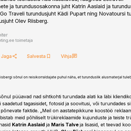
ete ja turundusosakonna juht Katrin Aaslaid ja turundus
 Go Traveli turundusjuht Kädi Pupart ning Novatoursi t
usjuht Olev Riisberg.
iter
ting.ee toimetaja
Jaga
Salvesta
Vihja
isbergi sõnul on reisikorraldajate puhul näha, et turunduslik alusmaterjal tu
sõnul püüavad nad sihtkohti turundada alati ka läbi kliend
i saadetud tagasisidet, fotosid ja soovitusi, või turundades s
 põnevate faktide. „Meil on aastatepikkune koostöö reklaa
bistab meid põhiliselt trükireklaamide kujunduste ja teiste tr
õnasid
Katrin Aaslaid
ja
Maris Talve
ja lisasid, et teevad ko