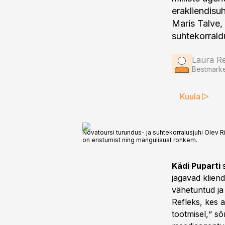
erakliendisuh
Maris Talve,
suhtekorrald
Laura Re
Bestmarke
Kuula
Novatoursi turundus- ja suhtekorralusjuhi Olev Ri
on eristumist ning mängulisust rohkem.
Kädi Puparti
jagavad kliend
vähetuntud ja
Refleks, kes a
tootmisel,“ s