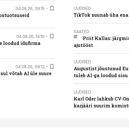
UUDISED
04.08.26, 09:15
TikTok suunab üha ena
ostuotsuseid
SAATED
04.08.26, 14:10
Priit Kallas: järgm
te loodud idufirma
ajutööst
UUDISED
04.08.26, 09:12
Augustist jõustunud Eu
ksul võtab AI üle suure
tuleb AI-ga loodud sis
UUDISED
Karl Oder lahkub CV-On
karjääri suurim komist