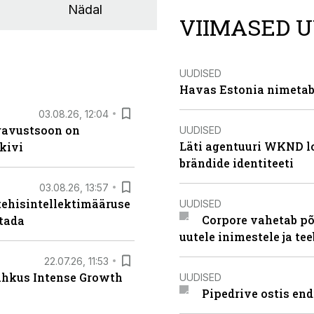
Nädal
VIIMASED U
UUDISED
Havas Estonia nimetab 
03.08.26, 12:04
ugavustsoon on
UUDISED
Läti agentuuri WKND lo
kivi
brändide identiteeti
03.08.26, 13:57
tehisintellektimääruse
UUDISED
Corpore vahetab põ
stada
uutele inimestele ja t
22.07.26, 11:53
lahkus Intense Growth
UUDISED
Pipedrive ostis end