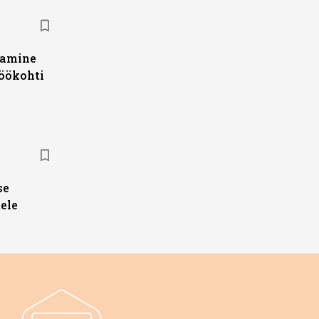
damine
töökohti
se
ele