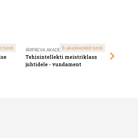
t tundi
8 akadeemilist tundi
ÄRIPÄEVA AKADEEMIA
ÄRIPÄEVA 
ise
Tehisintellekti meistriklass
Edukate f
juhtidele - vundament
kliendiü