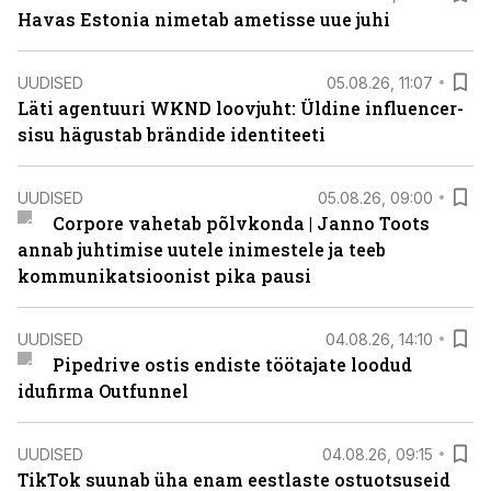
Havas Estonia nimetab ametisse uue juhi
UUDISED
05.08.26, 11:07
Läti agentuuri WKND loovjuht: Üldine influencer-
sisu hägustab brändide identiteeti
UUDISED
05.08.26, 09:00
Corpore vahetab põlvkonda | Janno Toots
annab juhtimise uutele inimestele ja teeb
kommunikatsioonist pika pausi
UUDISED
04.08.26, 14:10
Pipedrive ostis endiste töötajate loodud
idufirma Outfunnel
UUDISED
04.08.26, 09:15
TikTok suunab üha enam eestlaste ostuotsuseid