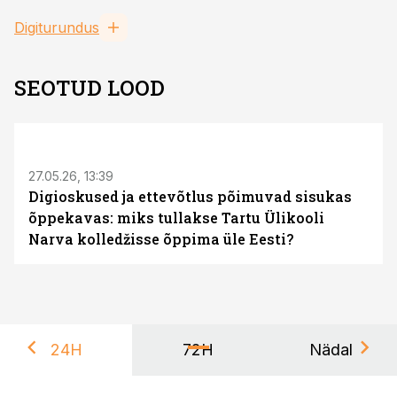
Digiturundus
SEOTUD LOOD
ST
27.05.26, 13:39
Digioskused ja ettevõtlus põimuvad sisukas
õppekavas: miks tullakse Tartu Ülikooli
Narva kolledžisse õppima üle Eesti?
24H
72H
Nädal