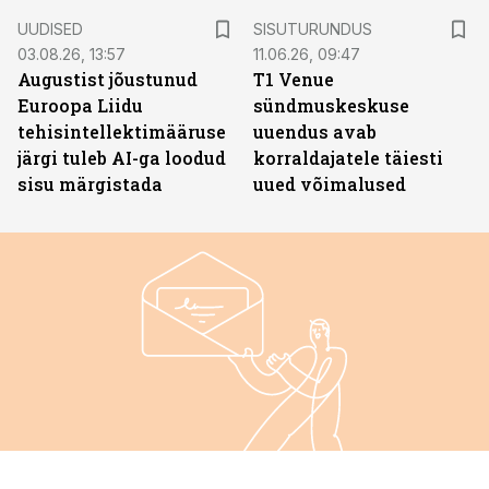
ST
UUDISED
SISUTURUNDUS
03.08.26, 13:57
11.06.26, 09:47
Augustist jõustunud
T1 Venue
Euroopa Liidu
sündmuskeskuse
tehisintellektimääruse
uuendus avab
järgi tuleb AI-ga loodud
korraldajatele täiesti
sisu märgistada
uued võimalused