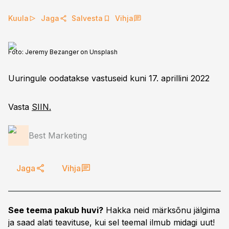
Kuula
Jaga
Salvesta
Vihja
Foto:
Jeremy Bezanger on Unsplash
Uuringule oodatakse vastuseid kuni 17. aprillini 2022
Vasta
SIIN.
Best Marketing
Jaga
Vihja
See teema pakub huvi?
Hakka neid märksõnu jälgima
ja saad alati teavituse, kui sel teemal ilmub midagi uut!