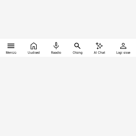
Menüü
Uudised
Raadio
Otsing
AI Chat
Logi sisse
Vana-Lõuna 39/1, 19094 Tallinn
(+372) 667 0111
bestmarketing@best-marketing.ee
Telli
Reklaam
Firmast