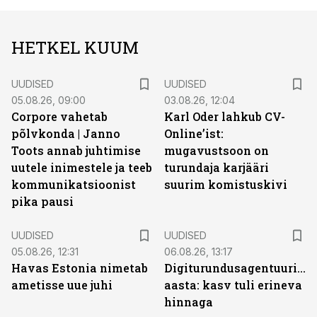
HETKEL KUUM
UUDISED
UUDISED
05.08.26, 09:00
03.08.26, 12:04
Corpore vahetab
Karl Oder lahkub CV-
põlvkonda | Janno
Online’ist:
Toots annab juhtimise
mugavustsoon on
uutele inimestele ja teeb
turundaja karjääri
kommunikatsioonist
suurim komistuskivi
pika pausi
UUDISED
UUDISED
05.08.26, 12:31
06.08.26, 13:17
Havas Estonia nimetab
Digiturundusagentuuride
ametisse uue juhi
aasta: kasv tuli erineva
hinnaga