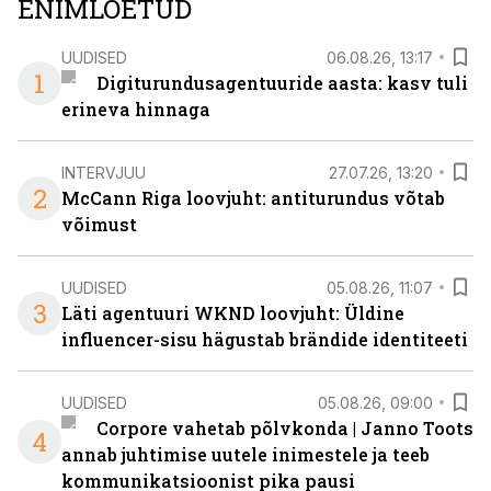
ENIMLOETUD
UUDISED
06.08.26, 13:17
1
Digiturundusagentuuride aasta: kasv tuli
erineva hinnaga
INTERVJUU
27.07.26, 13:20
2
McCann Riga loovjuht: antiturundus võtab
võimust
UUDISED
05.08.26, 11:07
3
Läti agentuuri WKND loovjuht: Üldine
influencer-sisu hägustab brändide identiteeti
UUDISED
05.08.26, 09:00
Corpore vahetab põlvkonda | Janno Toots
4
annab juhtimise uutele inimestele ja teeb
kommunikatsioonist pika pausi