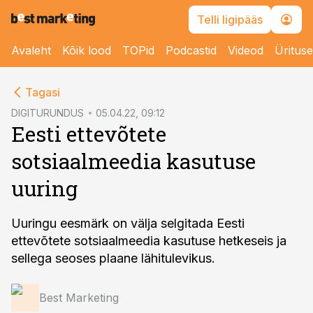
Telli ligipääs
Avaleht
Kõik lood
TOPid
Podcastid
Videod
Üritus
cebook
cebook
Tagasi
Twitter)
Twitter)
DIGITURUNDUS
05.04.22, 09:12
Eesti ettevõtete
kedIn
kedIn
sotsiaalmeedia kasutuse
ail
ail
uuring
k
k
Uuringu eesmärk on välja selgitada Eesti
ettevõtete sotsiaalmeedia kasutuse hetkeseis ja
sellega seoses plaane lähitulevikus.
Best Marketing