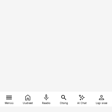
Menüü
Uudised
Raadio
Otsing
AI Chat
Logi sisse