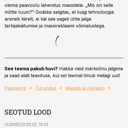
olema peavoolu lahendus massidele. „Mis on selle
mõtte tuum?“ Godske selgitas, et kuigi tehnoloogia
areneb kiirelt, ei käi see sageli ühte jalga
tarbijakäitumise ja massireklaami võimalustega.
See teema pakub huvi?
Hakka neid märksõnu jälgima
ja saad alati teavituse, kui sel teemal ilmub midagi uut!
Password
Turundus
Meedia ja reklaam
SEOTUD LOOD
UUDISED
21.02.22, 10:33