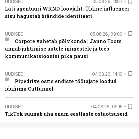
UUDISED
05.08.26, 11:07
Läti agentuuri WKND loovjuht: Üldine influencer-
sisu hägustab brändide identiteeti
UUDISED
05.08.26, 09:00
Corpore vahetab põlvkonda | Janno Toots
annab juhtimise uutele inimestele ja teeb
kommunikatsioonist pika pausi
UUDISED
04.08.26, 14:10
Pipedrive ostis endiste töötajate loodud
idufirma Outfunnel
UUDISED
04.08.26, 09:15
TikTok suunab üha enam eestlaste ostuotsuseid