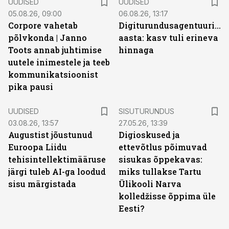
UUDISED
UUDISED
05.08.26, 09:00
06.08.26, 13:17
Corpore vahetab
Digiturundusagentuuride
põlvkonda | Janno
aasta: kasv tuli erineva
Toots annab juhtimise
hinnaga
uutele inimestele ja teeb
kommunikatsioonist
pika pausi
ST
UUDISED
SISUTURUNDUS
03.08.26, 13:57
27.05.26, 13:39
Augustist jõustunud
Digioskused ja
Euroopa Liidu
ettevõtlus põimuvad
tehisintellektimääruse
sisukas õppekavas:
järgi tuleb AI-ga loodud
miks tullakse Tartu
sisu märgistada
Ülikooli Narva
kolledžisse õppima üle
Eesti?