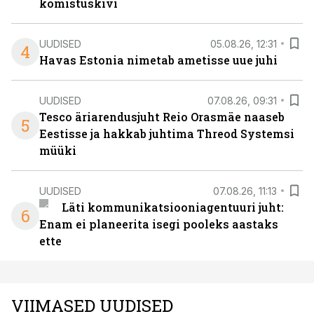
komistuskivi
UUDISED
05.08.26, 12:31
4
Havas Estonia nimetab ametisse uue juhi
UUDISED
07.08.26, 09:31
Tesco äriarendusjuht Reio Orasmäe naaseb
5
Eestisse ja hakkab juhtima Threod Systemsi
müüki
UUDISED
07.08.26, 11:13
Läti kommunikatsiooniagentuuri juht:
6
Enam ei planeerita isegi pooleks aastaks
ette
VIIMASED UUDISED