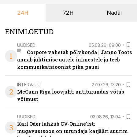
24H
72H
Nädal
ENIMLOETUD
UUDISED
05.08.26, 09:00
Corpore vahetab põlvkonda | Janno Toots
1
annab juhtimise uutele inimestele ja teeb
kommunikatsioonist pika pausi
INTERVJUU
27.07.26, 13:20
2
McCann Riga loovjuht: antiturundus võtab
võimust
UUDISED
03.08.26, 12:04
Karl Oder lahkub CV-Online’ist:
3
mugavustsoon on turundaja karjääri suurim