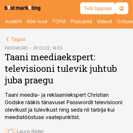
Telli ligipääs
Avaleht
Kõik lood
TOPid
Podcastid
Videod
Üritus
cebook
Tagasi
Twitter)
PASSWORD
30.03.22, 14:03
Taani meediaekspert:
kedIn
televisiooni tulevik juhtub
ail
juba praegu
k
Taani meedia- ja reklaamiekspert Christian
Godske rääkis tänavusel Passwordil televisiooni
olevikust ja tulevikust ning seda nii tarbija kui
meediatööstuse vaatepunktist.
Laura Reiter