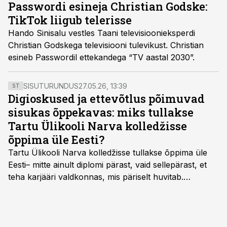
Passwordi esineja Christian Godske:
TikTok liigub telerisse
Hando Sinisalu vestles Taani televisioonieksperdi
Christian Godskega televisiooni tulevikust. Christian
esineb Passwordil ettekandega “TV aastal 2030”.
SISUTURUNDUS
27.05.26, 13:39
ST
Digioskused ja ettevõtlus põimuvad
sisukas õppekavas: miks tullakse
Tartu Ülikooli Narva kolledžisse
õppima üle Eesti?
Tartu Ülikooli Narva kolledžisse tullakse õppima üle
Eesti– mitte ainult diplomi pärast, vaid sellepärast, et
teha karjääri valdkonnas, mis päriselt huvitab.
Õppekava “Ettevõtlus ja digilahendused” ühendab
ettevõtluse, tehnoloogia ja praktilised oskused viisil,
mis kõnetab nii ettevõtjaid, värskeid koolilõpetajaid kui
ka neid, kes soovivad teha karjääripööret.