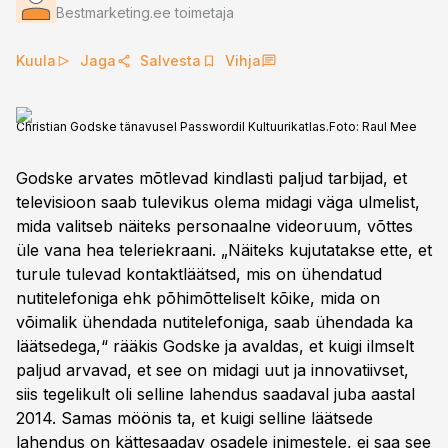
Bestmarketing.ee toimetaja
Kuula
Jaga
Salvesta
Vihja
Christian Godske tänavusel Passwordil Kultuurikatlas.
Foto:
Raul Mee
Godske arvates mõtlevad kindlasti paljud tarbijad, et
televisioon saab tulevikus olema midagi väga ulmelist,
mida valitseb näiteks personaalne videoruum, võttes
üle vana hea teleriekraani. „Näiteks kujutatakse ette, et
turule tulevad kontaktläätsed, mis on ühendatud
nutitelefoniga ehk põhimõtteliselt kõike, mida on
võimalik ühendada nutitelefoniga, saab ühendada ka
läätsedega,“ rääkis Godske ja avaldas, et kuigi ilmselt
paljud arvavad, et see on midagi uut ja innovatiivset,
siis tegelikult oli selline lahendus saadaval juba aastal
2014. Samas möönis ta, et kuigi selline läätsede
lahendus on kättesaadav osadele inimestele, ei saa see