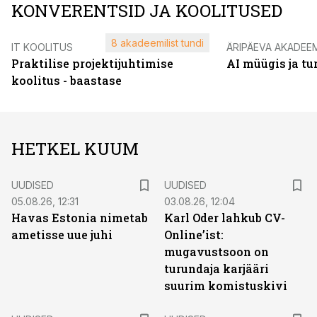
KONVERENTSID JA KOOLITUSED
8 akadeemilist tundi
IT KOOLITUS
ÄRIPÄEVA AKADEE
Praktilise projektijuhtimise
AI müügis ja t
koolitus - baastase
HETKEL KUUM
UUDISED
UUDISED
05.08.26, 12:31
03.08.26, 12:04
Havas Estonia nimetab
Karl Oder lahkub CV-
ametisse uue juhi
Online’ist:
mugavustsoon on
turundaja karjääri
suurim komistuskivi