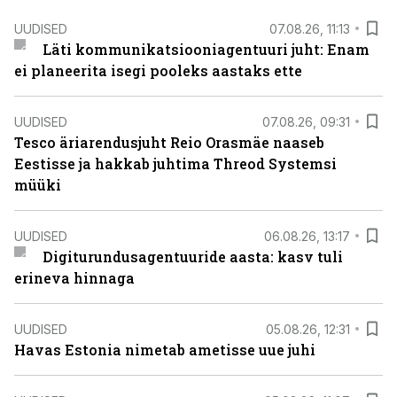
UUDISED
07.08.26, 11:13
Läti kommunikatsiooniagentuuri juht: Enam
ei planeerita isegi pooleks aastaks ette
UUDISED
07.08.26, 09:31
Tesco äriarendusjuht Reio Orasmäe naaseb
Eestisse ja hakkab juhtima Threod Systemsi
müüki
UUDISED
06.08.26, 13:17
Digiturundusagentuuride aasta: kasv tuli
erineva hinnaga
UUDISED
05.08.26, 12:31
Havas Estonia nimetab ametisse uue juhi