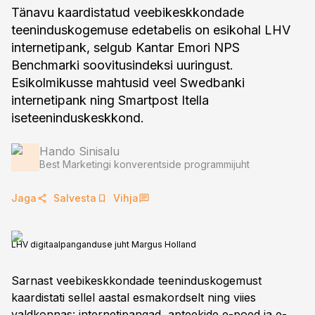
Tänavu kaardistatud veebikeskkondade
teeninduskogemuse edetabelis on esikohal LHV
internetipank, selgub Kantar Emori NPS
Benchmarki soovitusindeksi uuringust.
Esikolmikusse mahtusid veel Swedbanki
internetipank ning Smartpost Itella
iseteeninduskeskkond.
Hando Sinisalu
Best Marketingi konverentside programmijuht
Jaga
Salvesta
Vihja
LHV digitaalpanganduse juht Margus Holland
Sarnast veebikeskkondade teeninduskogemust
kaardistati sellel aastal esmakordselt ning viies
valdkonnas: internetipangad, apteekide e-poed ja e-