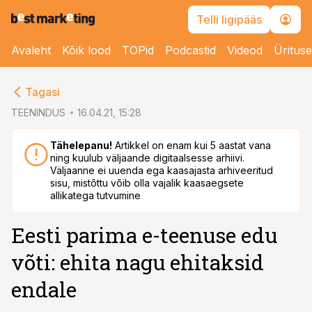
Telli ligipääs
Avaleht
Kõik lood
TOPid
Podcastid
Videod
Üritus
cebook
Tagasi
Twitter)
TEENINDUS
16.04.21, 15:28
kedIn
Tähelepanu!
Artikkel on enam kui 5 aastat vana
ning kuulub väljaande digitaalsesse arhiivi.
ail
Väljaanne ei uuenda ega kaasajasta arhiveeritud
sisu, mistõttu võib olla vajalik kaasaegsete
k
allikatega tutvumine
Eesti parima e-teenuse edu
võti: ehita nagu ehitaksid
endale