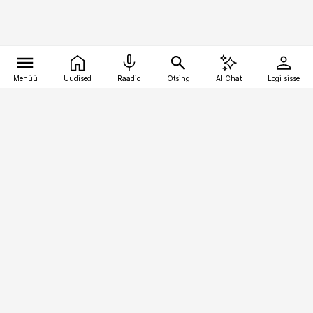
Menüü
Uudised
Raadio
Otsing
AI Chat
Logi sisse
Vana-Lõuna 39/1, 19094 Tallinn
(+372) 667 0111
bestmarketing@best-marketing.ee
Telli
Reklaam
Firmast
Sisu kasutamisõigused
Ajakirjaniku
eetikakoodeks
Üldtingimused
Privaatsustingimused