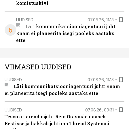
komistuskivi
UUDISED
07.08.26, 11:13
Läti kommunikatsiooniagentuuri juht:
6
Enam ei planeerita isegi pooleks aastaks
ette
VIIMASED UUDISED
UUDISED
07.08.26, 11:13
Läti kommunikatsiooniagentuuri juht: Enam
ei planeerita isegi pooleks aastaks ette
UUDISED
07.08.26, 09:31
Tesco äriarendusjuht Reio Orasmäe naaseb
Eestisse ja hakkab juhtima Threod Systemsi