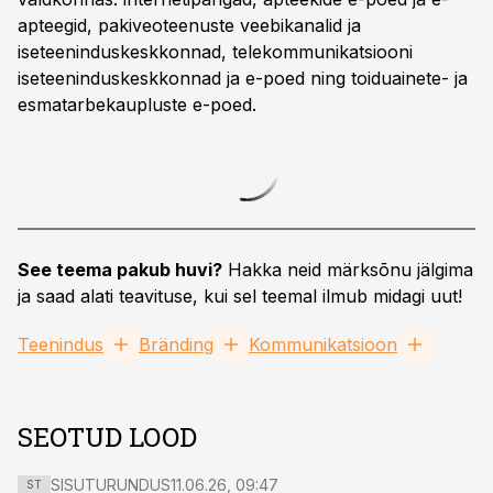
apteegid, pakiveoteenuste veebikanalid ja
iseteeninduskeskkonnad, telekommunikatsiooni
iseteeninduskeskkonnad ja e-poed ning toiduainete- ja
esmatarbekaupluste e-poed.
See teema pakub huvi?
Hakka neid märksõnu jälgima
ja saad alati teavituse, kui sel teemal ilmub midagi uut!
Teenindus
Bränding
Kommunikatsioon
SEOTUD LOOD
SISUTURUNDUS
11.06.26, 09:47
ST