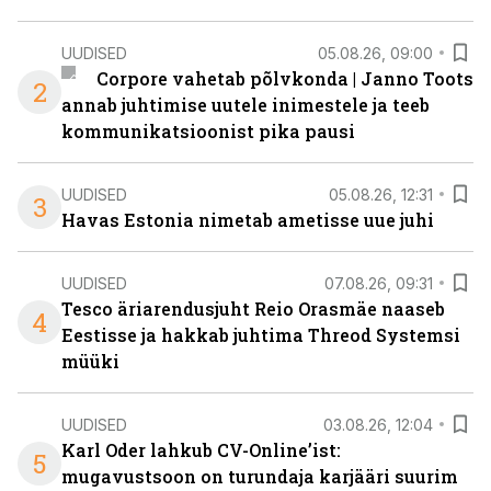
UUDISED
05.08.26, 09:00
Corpore vahetab põlvkonda | Janno Toots
2
annab juhtimise uutele inimestele ja teeb
kommunikatsioonist pika pausi
UUDISED
05.08.26, 12:31
3
Havas Estonia nimetab ametisse uue juhi
UUDISED
07.08.26, 09:31
Tesco äriarendusjuht Reio Orasmäe naaseb
4
Eestisse ja hakkab juhtima Threod Systemsi
müüki
UUDISED
03.08.26, 12:04
Karl Oder lahkub CV-Online’ist:
5
mugavustsoon on turundaja karjääri suurim