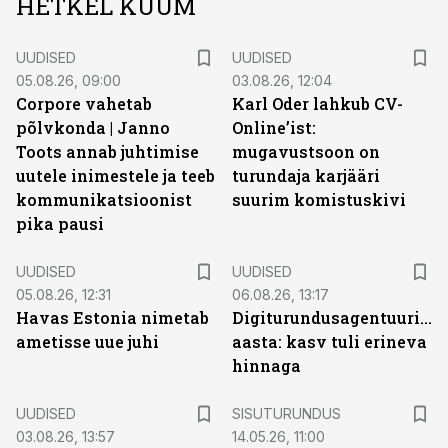
HETKEL KUUM
UUDISED
UUDISED
05.08.26, 09:00
03.08.26, 12:04
Corpore vahetab
Karl Oder lahkub CV-
põlvkonda | Janno
Online’ist:
Toots annab juhtimise
mugavustsoon on
uutele inimestele ja teeb
turundaja karjääri
kommunikatsioonist
suurim komistuskivi
pika pausi
UUDISED
UUDISED
05.08.26, 12:31
06.08.26, 13:17
Havas Estonia nimetab
Digiturundusagentuuride
ametisse uue juhi
aasta: kasv tuli erineva
hinnaga
ST
UUDISED
SISUTURUNDUS
03.08.26, 13:57
14.05.26, 11:00