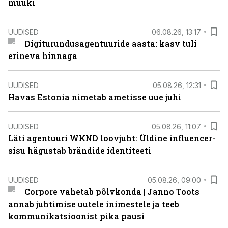
müüki
UUDISED
06.08.26, 13:17
Digiturundusagentuuride aasta: kasv tuli
erineva hinnaga
UUDISED
05.08.26, 12:31
Havas Estonia nimetab ametisse uue juhi
UUDISED
05.08.26, 11:07
Läti agentuuri WKND loovjuht: Üldine influencer-
sisu hägustab brändide identiteeti
UUDISED
05.08.26, 09:00
Corpore vahetab põlvkonda | Janno Toots
annab juhtimise uutele inimestele ja teeb
kommunikatsioonist pika pausi