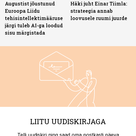
Augustist jõustunud
Häki juht Einar Tiimla:
Euroopa Liidu
strateegia annab
tehisintellektimääruse
loovusele ruumi juurde
järgi tuleb AI-ga loodud
sisu märgistada
LIITU UUDISKIRJAGA
Telli uudiskiri ning saad oma postkasti päeva