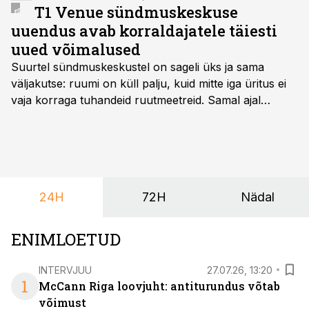
T1 Venue sündmuskeskuse
uuendus avab korraldajatele täiesti
uued võimalused
Suurtel sündmuskeskustel on sageli üks ja sama
väljakutse: ruumi on küll palju, kuid mitte iga üritus ei
vaja korraga tuhandeid ruutmeetreid. Samal ajal
soovivad ettevõtted ja korraldajad üha enam
paindlikkust – võimalust ühendada konverents, gala,
töötoad, meelelahutus ja võrgustumine tervikuks, ilma
et peaks kasutama mitut erinevat asukohta. T1
keskuses tegutsev sündmuskeskus T1 Venue on just
24H
72H
Nädal
nendele vajadustele vastanud uuendusega, mis pakub
senisest oluliselt rohkem lahendusi.
ENIMLOETUD
INTERVJUU
27.07.26, 13:20
1
McCann Riga loovjuht: antiturundus võtab
võimust