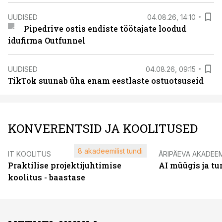
UUDISED
04.08.26, 14:10
Pipedrive ostis endiste töötajate loodud
idufirma Outfunnel
UUDISED
04.08.26, 09:15
TikTok suunab üha enam eestlaste ostuotsuseid
KONVERENTSID JA KOOLITUSED
8 akadeemilist tundi
IT KOOLITUS
ÄRIPÄEVA AKADEE
Praktilise projektijuhtimise
AI müügis ja t
koolitus - baastase