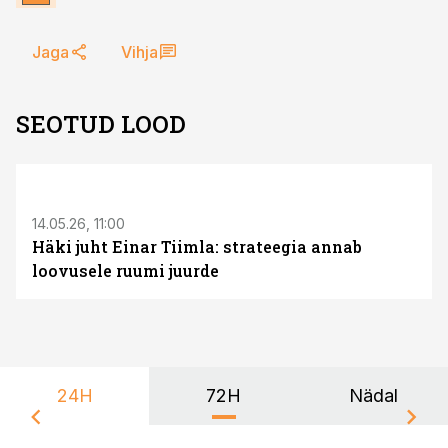
Jaga
Vihja
SEOTUD LOOD
ST
14.05.26, 11:00
Häki juht Einar Tiimla: strateegia annab
loovusele ruumi juurde
24H
72H
Nädal