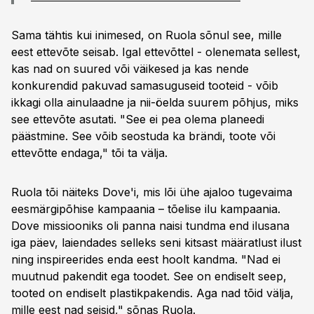
Sama tähtis kui inimesed, on Ruola sõnul see, mille
eest ettevõte seisab. Igal ettevõttel - olenemata sellest,
kas nad on suured või väikesed ja kas nende
konkurendid pakuvad samasuguseid tooteid - võib
ikkagi olla ainulaadne ja nii-öelda suurem põhjus, miks
see ettevõte asutati. "See ei pea olema planeedi
päästmine. See võib seostuda ka brändi, toote või
ettevõtte endaga," tõi ta välja.
Ruola tõi näiteks Dove'i, mis lõi ühe ajaloo tugevaima
eesmärgipõhise kampaania – tõelise ilu kampaania.
Dove missiooniks oli panna naisi tundma end ilusana
iga päev, laiendades selleks seni kitsast määratlust ilust
ning inspireerides enda eest hoolt kandma. "Nad ei
muutnud pakendit ega toodet. See on endiselt seep,
tooted on endiselt plastikpakendis. Aga nad tõid välja,
mille eest nad seisid," sõnas Ruola.