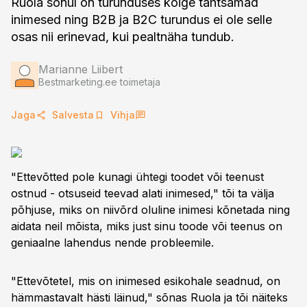
Ruola sõnul on turunduses kõige tähtsamad
inimesed ning B2B ja B2C turundus ei ole selle
osas nii erinevad, kui pealtnäha tundub.
Marianne Liibert
Bestmarketing.ee toimetaja
Jaga
Salvesta
Vihja
"Ettevõtted pole kunagi ühtegi toodet või teenust
ostnud - otsuseid teevad alati inimesed," tõi ta välja
põhjuse, miks on niivõrd oluline inimesi kõnetada ning
aidata neil mõista, miks just sinu toode või teenus on
geniaalne lahendus nende probleemile.
"Ettevõtetel, mis on inimesed esikohale seadnud, on
hämmastavalt hästi läinud," sõnas Ruola ja tõi näiteks