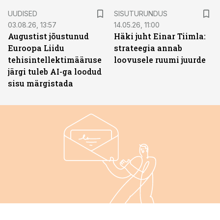
ST
UUDISED
SISUTURUNDUS
03.08.26, 13:57
14.05.26, 11:00
Augustist jõustunud
Häki juht Einar Tiimla:
Euroopa Liidu
strateegia annab
tehisintellektimääruse
loovusele ruumi juurde
järgi tuleb AI-ga loodud
sisu märgistada