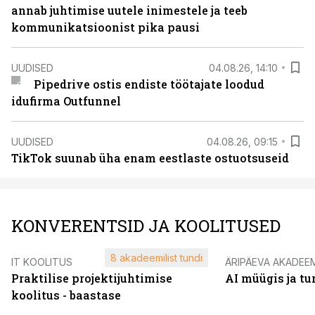
annab juhtimise uutele inimestele ja teeb
kommunikatsioonist pika pausi
UUDISED
04.08.26, 14:10
Pipedrive ostis endiste töötajate loodud
idufirma Outfunnel
UUDISED
04.08.26, 09:15
TikTok suunab üha enam eestlaste ostuotsuseid
KONVERENTSID JA KOOLITUSED
8 akadeemilist tundi
IT KOOLITUS
ÄRIPÄEVA AKADEE
Praktilise projektijuhtimise
AI müügis ja t
koolitus - baastase