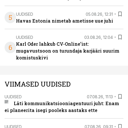
UUDISED
05.08.26, 12:31
5
Havas Estonia nimetab ametisse uue juhi
UUDISED
03.08.26, 12:04
Karl Oder lahkub CV-Online’ist:
6
mugavustsoon on turundaja karjääri suurim
komistuskivi
VIIMASED UUDISED
UUDISED
07.08.26, 11:13
Läti kommunikatsiooniagentuuri juht: Enam
ei planeerita isegi pooleks aastaks ette
UUDISED
07.08.26, 09:31