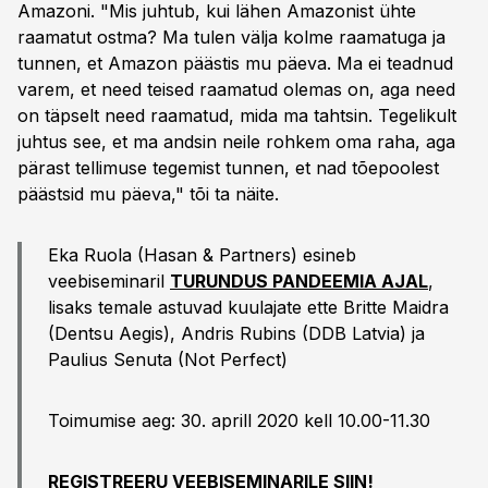
Amazoni. "Mis juhtub, kui lähen Amazonist ühte
raamatut ostma? Ma tulen välja kolme raamatuga ja
tunnen, et Amazon päästis mu päeva. Ma ei teadnud
varem, et need teised raamatud olemas on, aga need
on täpselt need raamatud, mida ma tahtsin. Tegelikult
juhtus see, et ma andsin neile rohkem oma raha, aga
pärast tellimuse tegemist tunnen, et nad tõepoolest
päästsid mu päeva," tõi ta näite.
Eka Ruola (Hasan & Partners) esineb
veebiseminaril
TURUNDUS PANDEEMIA AJAL
,
lisaks temale astuvad kuulajate ette Britte Maidra
(Dentsu Aegis), Andris Rubins (DDB Latvia) ja
Paulius Senuta (Not Perfect)
Toimumise aeg: 30. aprill 2020 kell 10.00-11.30
REGISTREERU VEEBISEMINARILE SIIN!