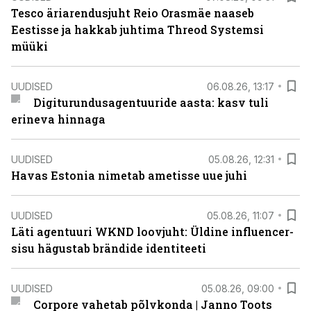
Tesco äriarendusjuht Reio Orasmäe naaseb
Eestisse ja hakkab juhtima Threod Systemsi
müüki
UUDISED
06.08.26, 13:17
Digiturundusagentuuride aasta: kasv tuli
erineva hinnaga
UUDISED
05.08.26, 12:31
Havas Estonia nimetab ametisse uue juhi
UUDISED
05.08.26, 11:07
Läti agentuuri WKND loovjuht: Üldine influencer-
sisu hägustab brändide identiteeti
UUDISED
05.08.26, 09:00
Corpore vahetab põlvkonda | Janno Toots