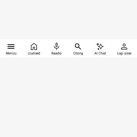
Menüü
Uudised
Raadio
Otsing
AI Chat
Logi sisse
Vana-Lõuna 39/1, 19094 Tallinn
(+372) 667 0111
bestmarketing@best-marketing.ee
Telli
Reklaam
Firmast