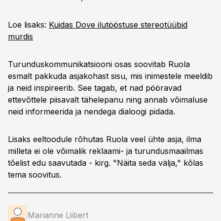
Loe lisaks:
Kuidas Dove ilutööstuse stereotüübid
murdis
Turunduskommunikatsiooni osas soovitab Ruola
esmalt pakkuda asjakohast sisu, mis inimestele meeldib
ja neid inspireerib. See tagab, et nad pööravad
ettevõttele piisavalt tähelepanu ning annab võimaluse
neid informeerida ja nendega dialoogi pidada.
Lisaks eeltoodule rõhutas Ruola veel ühte asja, ilma
milleta ei ole võimalik reklaami- ja turundusmaailmas
tõelist edu saavutada - kirg. "Näita seda välja," kõlas
tema soovitus.
Marianne Liibert