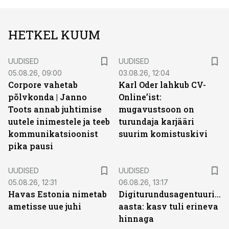
HETKEL KUUM
UUDISED
UUDISED
05.08.26, 09:00
03.08.26, 12:04
Corpore vahetab
Karl Oder lahkub CV-
põlvkonda | Janno
Online’ist:
Toots annab juhtimise
mugavustsoon on
uutele inimestele ja teeb
turundaja karjääri
kommunikatsioonist
suurim komistuskivi
pika pausi
UUDISED
UUDISED
05.08.26, 12:31
06.08.26, 13:17
Havas Estonia nimetab
Digiturundusagentuuride
ametisse uue juhi
aasta: kasv tuli erineva
hinnaga