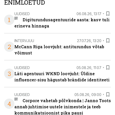
ENIMLOETUD
UUDISED
06.08.26, 13:17
1
Digiturundusagentuuride aasta: kasv tuli
erineva hinnaga
INTERVJUU
27.07.26, 13:20
2
McCann Riga loovjuht: antiturundus võtab
võimust
UUDISED
05.08.26, 11:07
3
Läti agentuuri WKND loovjuht: Üldine
influencer-sisu hägustab brändide identiteeti
UUDISED
05.08.26, 09:00
Corpore vahetab põlvkonda | Janno Toots
4
annab juhtimise uutele inimestele ja teeb
kommunikatsioonist pika pausi