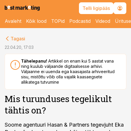
Telli ligipääs
Avaleht
Kõik lood
TOPid
Podcastid
Videod
Üritus
cebook
cebook
Tagasi
Twitter)
Twitter)
22.04.20, 17:03
kedIn
kedIn
Tähelepanu!
Artikkel on enam kui 5 aastat vana
ning kuulub väljaande digitaalsesse arhiivi.
ail
ail
Väljaanne ei uuenda ega kaasajasta arhiveeritud
sisu, mistõttu võib olla vajalik kaasaegsete
k
k
allikatega tutvumine
Mis turunduses tegelikult
tähtis on?
Soome agentuuri Hasan & Partners tegevjuht Eka