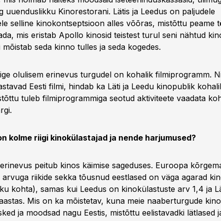
ng uuenduslikku Kinorestorani. Lätis ja Leedus on paljudele
ele selline kinokontseptsioon alles võõras, mistõttu peame 
tada, mis eristab Apollo kinosid teistest turul seni nähtud ki
 mõistab seda kinno tulles ja seda kogedes.
ge olulisem erinevus turgudel on kohalik filmiprogramm. N
stavad Eesti filmi, hindab ka Läti ja Leedu kinopublik kohal
tõttu tuleb filmiprogrammiga seotud aktiviteete vaadata koh
rgi.
on kolme riigi kinokülastajad ja nende harjumused?
erinevus peitub kinos käimise sageduses. Euroopa kõrgem
 arvuga riikide sekka tõusnud eestlased on väga agarad kin
iku kohta), samas kui Leedus on kinokülastuste arv 1,4 ja Lä
 aastas. Mis on ka mõistetav, kuna meie naaberturgude kino
ed ja moodsad nagu Eestis, mistõttu eelistavadki lätlased 