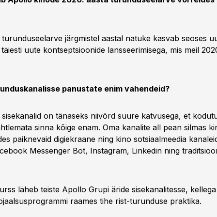
 turunduseelarve järgmistel aastal natuke kasvab seoses u
 täiesti uute kontseptsioonide lansseerimisega, mis meil 2020
urunduskanalisse panustate enim vahendeid?
 sisekanalid on tänaseks niivõrd suure katvusega, et kodut
tlemata sinna kõige enam. Oma kanalite all pean silmas k
des paiknevaid digiekraane ning kino sotsiaalmeedia kanaleid
ebook Messenger Bot, Instagram, Linkedin ning traditsioon
rss läheb teiste Apollo Grupi äride sisekanalitesse, kellega
lojaalsusprogrammi raames tihe rist-turunduse praktika.