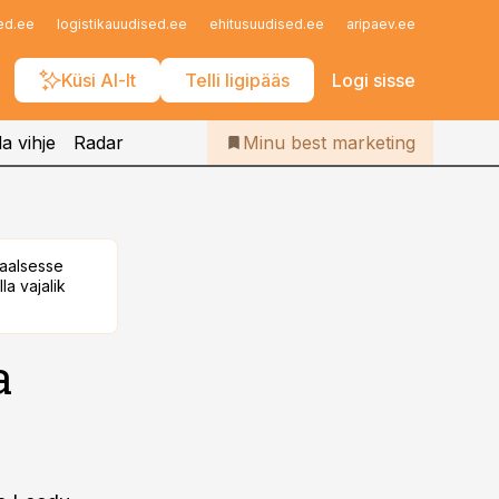
Iseteenindus
ed.ee
logistikauudised.ee
ehitusuudised.ee
aripaev.ee
finantsu
Telli Bestmarketing
Küsi AI-lt
Telli ligipääs
Logi sisse
a vihje
Radar
Minu best marketing
taalsesse
la vajalik
a