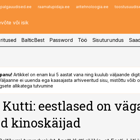
palgauudised.ee
raamatupidaja.ee
aritehnoloogia.ee
toostusuudis
Infopank
Radar
ritused
BalticBest
Password
Töö
Sisuturundus
Saad
panu!
Artikkel on enam kui 5 aastat vana ning kuulub väljaande digi
. Väljaanne ei uuenda ega kaasajasta arhiveeritud sisu, mistõttu võib ol
sete allikatega tutvumine
 Kutti: eestlased on väg
d kinoskäijad