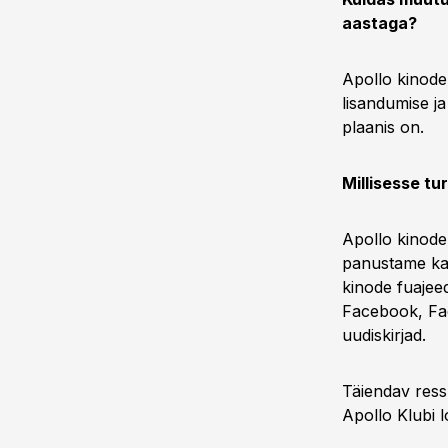
aastaga?
Apollo kinode
lisandumise ja
plaanis on.
Millisesse t
Apollo kinode
panustame kah
kinode fuajee
Facebook, Fac
uudiskirjad.
Täiendav ressu
Apollo Klubi 