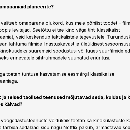
ampaaniaid planeerite?
valitseb omapärane olukord, kus meie põhilist toodet – film
pis levitajad. Seetõttu ei tee kino väga tihti klassikalist
aniat, vaid keskendub taktikalistele tegevustele. Turundus
ean lähtuma filmide linastuskavast ja üleüldisest sesoonsus
inokuudeks suuremaid soodustusi või luues suurfilmide e
eks erinevatele sihtrühmadele suunatud eriüritusi.
aga toetan tuntuse kasvatamise eesmärgil klassikalise
aaniaga.
x ja teised taolised teenused mõjutavad seda, kuidas ja ku
os käivad?
 voogedastusteenuste võidukäik toetab ka kinokülastuste k
ib tarbida sedalaadi sisu nagu Netflix pakub, armastavad se