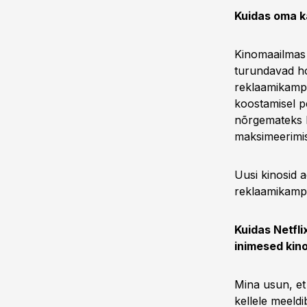
Kuidas oma k
Kinomaailmas 
turundavad hoo
reklaamikampa
koostamisel p
nõrgemateks k
maksimeerimis
Uusi kinosid 
reklaamikamp
Kuidas Netfli
inimesed kin
Mina usun, et
kellele meeld