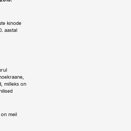
ute kinode
. aastal
urul
inoekraane,
, milleks on
ilised
 on meil