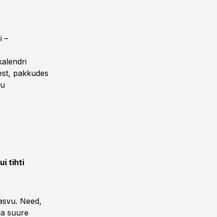
i –
kalendri
est, pakkudes
du
i tihti
asvu. Need,
da suure