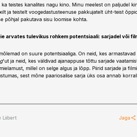
a teistes kanalites nagu kino. Minu meelest on paljudel kino
xilt ja teistelt voogedastusteenuse pakkujatelt üht-teist õppida
se põhjal pakutava sisu loomise kohta.
e arvates tulevikus rohkem potentsiaali: sarjadel või fil
mõlemad on suure potentsiaaliga. On neid, kes armastavad 
ng
'ut ja neid, kes väldivad ajanappuse tõttu sarjade vaatamis
mielamust, millel on selge algus ja lõpp. Piirid sarjade ja fil
ustumas, sest mõne paariosalise sarja üks osa annab korrali
 Liibert
Jaga