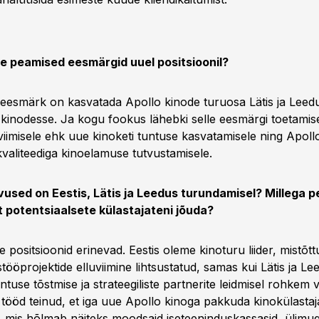
eie peamised eesmärgid uuel positsioonil?
eesmärk on kasvatada Apollo kinode turuosa Lätis ja Leed
 kinodesse. Ja kogu fookus lähebki selle eesmärgi toetami
viimisele ehk uue kinoketi tuntuse kasvatamisele ning Apoll
valiteediga kinoelamuse tutvustamisele.
evused on Eestis, Lätis ja Leedus turundamisel? Millega 
 potentsiaalsete külastajateni jõuda?
e positsioonid erinevad. Eestis oleme kinoturu liider, mistõt
tööprojektide elluviimine lihtsustatud, samas kui Lätis ja Le
ntuse tõstmise ja strateegiliste partnerite leidmisel rohkem
tööd teinud, et iga uue Apollo kinoga pakkuda kinokülasta
 mis hõlmab näiteks moodsaid iseteeninduskassasid, ülimu