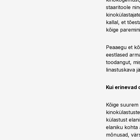
staaritoole ni
kinokülastajat
kallal, et tões
kõige paremini
Peaaegu et kõi
eestlased arma
toodangut, mis
linastuskava jä
Kui erinevad 
Kõige suurem 
kinokülastuste
külastust elan
elaniku kohta
mõnusad, värsk