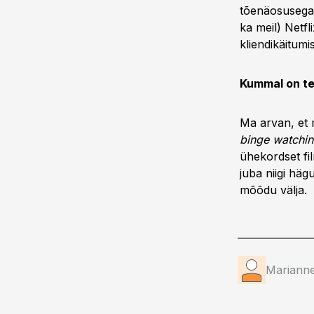
tõenäosusega k
ka meil) Netfli
kliendikäitumi
Kummal on tei
Ma arvan, et 
binge watchi
ühekordset fil
juba niigi häg
mõõdu välja.
Marianne