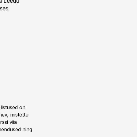
ja Leedu
ses.
elistused on
nev, mistõttu
ssi viia
ahendused ning