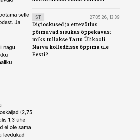
töötama selle
ST
27.05.26, 13:39
nodest. Ja
Digioskused ja ettevõtlus
põimuvad sisukas õppekavas:
miks tullakse Tartu Ülikooli
Narva kolledžisse õppima üle
ii nagu
Eesti?
ikku
aliku
a
oskäijad (2,75
tis 1,3 ühe
d ei ole sama
ja leedukad