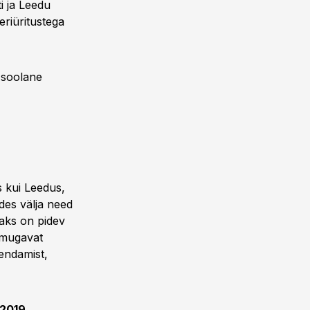
i ja Leedu
eriüritustega
n soolane
s kui Leedus,
des välja need
saks on pidev
a mugavat
endamist,
 2019.