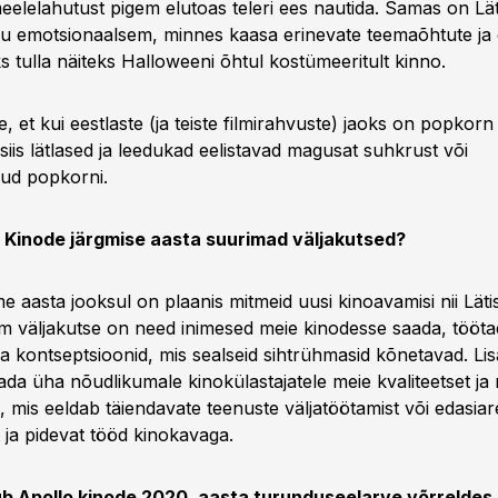
eelelahutust pigem elutoas teleri ees nautida. Samas on Lät
ju emotsionaalsem, minnes kaasa erinevate teemaõhtute ja 
s tulla näiteks Halloweeni õhtul kostümeeritult kinno.
, et kui eestlaste (ja teiste filmirahvuste) jaoks on popkor
siis lätlased ja leedukad eelistavad magusat suhkrust või
tud popkorni.
o Kinode järgmise aasta suurimad väljakutsed?
 aasta jooksul on plaanis mitmeid uusi kinoavamisi nii Läti
im väljakutse on need inimesed meie kinodesse saada, tööta
ja kontseptsioonid, mis sealseid sihtrühmasid kõnetavad. Li
gada üha nõudlikumale kinokülastajatele meie kvaliteetset j
 mis eeldab täiendavate teenuste väljatöötamist või edasiar
 ja pidevat tööd kinokavaga.
b Apollo kinode 2020. aasta turunduseelarve võrreldes