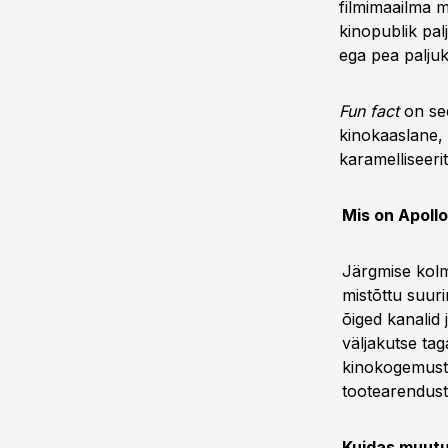
filmimaailma m
kinopublik pal
ega pea paljuk
Fun fact
on see
kinokaaslane, 
karamelliseeri
Mis on Apoll
Järgmise kolme
mistõttu suur
õiged kanalid 
väljakutse ta
kinokogemust,
tootearendust
Kuidas muutu