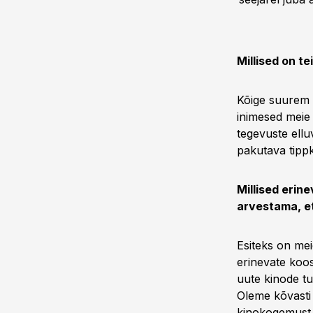
Millised on t
Kõige suurem 
inimesed meie
tegevuste ellu
pakutava tippk
Millised erin
arvestama, et
Esiteks on mei
erinevate koos
uute kinode tu
Oleme kõvasti 
kinokogemust,