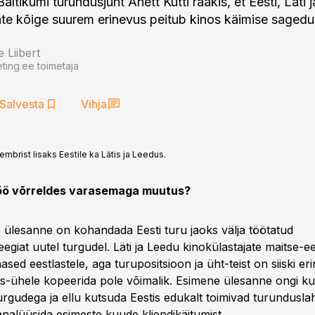
altikumi turundusjuht Anett Kutti rääkis, et Eesti, Läti 
ate kõige suurem erinevus peitub kinos käimise sagedu
 Liibert
ting.ee toimetaja
Salvesta
Vihja
embrist lisaks Eestile ka Lätis ja Leedus.
töö võrreldes varasemaga muutus?
ülesanne on kohandada Eesti turu jaoks välja töötatud
egiat uutel turgudel. Läti ja Leedu kinokülastajate maitse-e
ased eestlastele, aga turupositsioon ja üht-teist on siiski eri
ks-ühele kopeerida pole võimalik. Esimene ülesanne ongi kur
urgudega ja ellu kutsuda Eestis edukalt toimivad turundusl
analüüsida esimeste kuude kliendikäitumist.