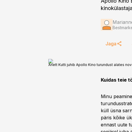
Apollo Kino B
kinokülastaj
Marianne
Bestmarke
Jaga
Anett Kutti juhib Apollo Kino turundust alates nov
Kuidas teie 
Minu peamine 
turundusstrate
küll üsna sarn
päris kõike ü
ennast uute t
seejärel juba 