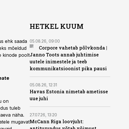
HETKEL KUUM
us ehk saada
05.08.26, 09:00
Corpore vahetab põlvkonda |
seks mõeldud
Janno Toots annab juhtimise
o kinode poolt
uutele inimestele ja teeb
kommunikatsioonist pika pausi
peate
05.08.26, 12:31
Havas Estonia nimetab ametisse
uue juhi
tu on
edus tuleb
 vaeva näha.
27.07.26, 13:20
McCann Riga loovjuht:
jatele mugavat
antiturundus võtab võimust
gavaid