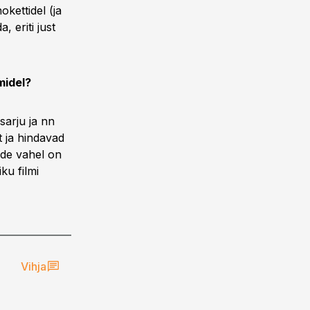
kettidel (ja
, eriti just
midel?
sarju ja nn
t ja hindavad
mide vahel on
ku filmi
Vihja