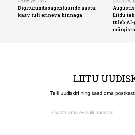
06.08.26, 13:17
03.08.26, 1
Digiturundusagentuuride aasta:
Augustis
kasv tuli erineva hinnaga
Liidu teh
tuleb AI-
märgist
LIITU UUDIS
Telli uudiskiri ning saad oma postkas