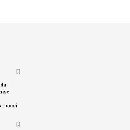
da |
mise
a pausi