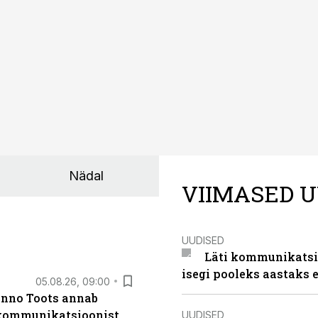
at asukohta. T1 keskuses tegutsev sündmuskeskus T1 Venue
uendusega, mis pakub senisest oluliselt rohkem lahendusi.
Nädal
VIIMASED U
UUDISED
Läti kommunikatsio
isegi pooleks aastaks e
05.08.26, 09:00
anno Toots annab
b kommunikatsioonist
UUDISED