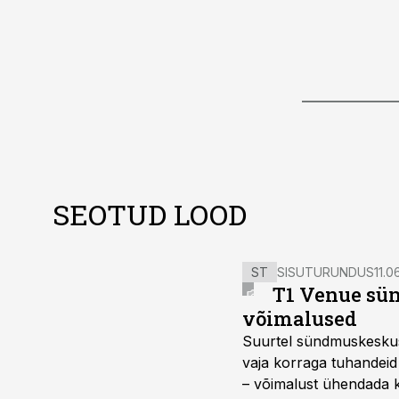
SEOTUD LOOD
ST
SISUTURUNDUS
11.0
T1 Venue sün
võimalused
Suurtel sündmuskeskuste
vaja korraga tuhandeid
– võimalust ühendada k