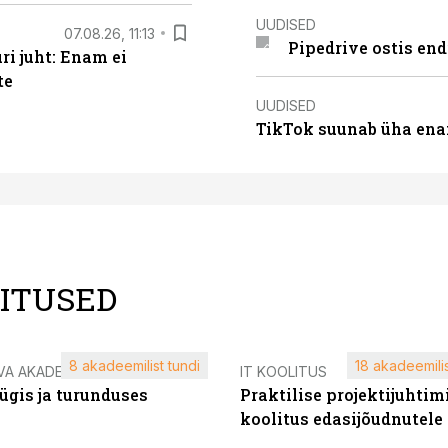
UUDISED
07.08.26, 11:13
Pipedrive ostis end
i juht: Enam ei
te
UUDISED
TikTok suunab üha ena
LITUSED
8 akadeemilist tundi
18 akadeemilis
VA AKADEEMIA
IT KOOLITUS
ügis ja turunduses
Praktilise projektijuhtim
koolitus edasijõudnutele