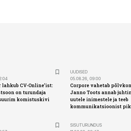
UUDISED
2:04
05.08.26, 09:00
 lahkub CV-Online’ist:
Corpore vahetab põlvkon
soon on turundaja
Janno Toots annab juhti
 suurim komistuskivi
uutele inimestele ja teeb
kommunikatsioonist pik
ST
SISUTURUNDUS