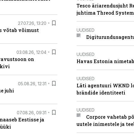
Tesco äriarendusjuht R
juhtima Threod System
27.07.26, 13:20
s võtab võimust
UUDISED
Digiturundusagentu
03.08.26, 12:04
UUDISED
ugavustsoon on
Havas Estonia nimetab 
kivi
UUDISED
05.08.26, 12:31
Läti agentuuri WKND lo
e juhi
brändide identiteeti
UUDISED
07.08.26, 09:31
Corpore vahetab põ
naaseb Eestisse ja
uutele inimestele ja t
müüki