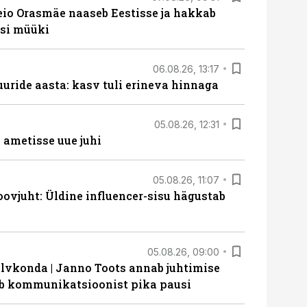
eio Orasmäe naaseb Eestisse ja hakkab
si müüki
06.08.26, 13:17
uride aasta: kasv tuli erineva hinnaga
05.08.26, 12:31
ametisse uue juhi
05.08.26, 11:07
ovjuht: Üldine influencer-sisu hägustab
05.08.26, 09:00
lvkonda | Janno Toots annab juhtimise
eeb kommunikatsioonist pika pausi