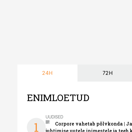
kasutama mitut erinev
vajadustele vastanud u
24H
72H
ENIMLOETUD
UUDISED
1
Corpore vahetab põlvkonda | J
juhtimise uutele inimestele ja tee