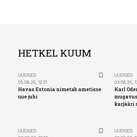
HETKEL KUUM
UUDISED
UUDISED
05.08.26, 12:31
03.08.26, 1
Havas Estonia nimetab ametisse
Karl Oder
uue juhi
mugavust
karjääri
UUDISED
UUDISED