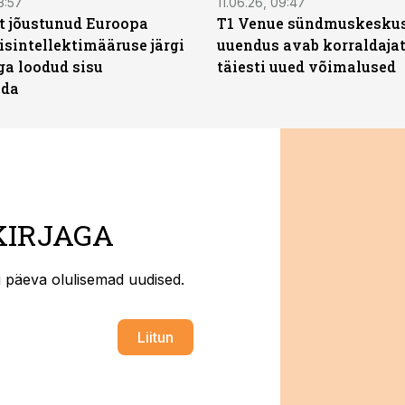
3:57
11.06.26, 09:47
t jõustunud Euroopa
T1 Venue sündmuskesku
isintellektimääruse järgi
uuendus avab korraldajat
ga loodud sisu
täiesti uued võimalused
ada
KIRJAGA
ti päeva olulisemad uudised.
Liitun