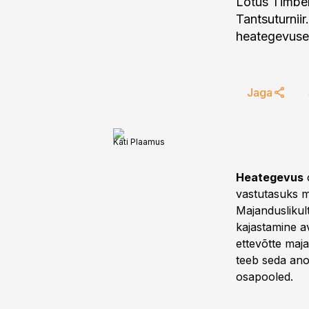
Lotus Timber
Tantsuturnii
heategevusega
Jaga
Kati Plaamus
Heategevus
o
vastutasuks mi
Majanduslikult
kajastamine a
ettevõtte maj
teeb seda ano
osapooled.