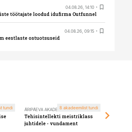
04.08.26, 14:10
iste töötajate loodud idufirma Outfunnel
04.08.26, 09:15
m eestlaste ostuotsuseid
t tundi
8 akadeemilist tundi
ÄRIPÄEVA AKADEEMIA
ÄRIPÄEVA 
ise
Tehisintellekti meistriklass
Edukate f
juhtidele - vundament
kliendiü