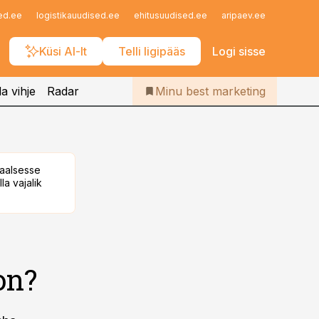
Iseteenindus
ed.ee
logistikauudised.ee
ehitusuudised.ee
aripaev.ee
finantsu
Telli Bestmarketing
Küsi AI-lt
Telli ligipääs
Logi sisse
a vihje
Radar
Minu best marketing
taalsesse
la vajalik
on?