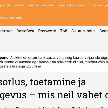
palgauudised.ee
raamatupidaja.ee
aritehnoloogia.ee
toostusuudis
Infopank
Radar
ritused
BalticBest
Password
Töö
Sisuturundus
Saad
panu!
Artikkel on enam kui 5 aastat vana ning kuulub väljaande digi
. Väljaanne ei uuenda ega kaasajasta arhiveeritud sisu, mistõttu võib ol
sete allikatega tutvumine
orlus, toetamine ja
gevus – mis neil vahet 