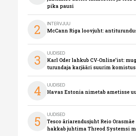
pika pausi
INTERVJUU
2
McCann Riga loovjuht: antiturundu
UUDISED
3
Karl Oder lahkub CV-Online’ist: m
turundaja karjääri suurim komistus
UUDISED
4
Havas Estonia nimetab ametisse uu
UUDISED
5
Tesco äriarendusjuht Reio Orasmäe 
hakkab juhtima Threod Systemsi 