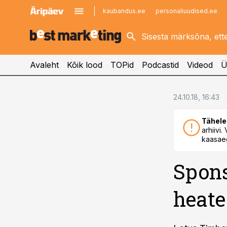
kaubandus.ee
personaliuudised.ee
kinnisvarauudised.ee
imelineajalugu.ee
logistikauudised.ee
imelineteadus.ee
Avaleht
Kõik lood
TOPid
Podcastid
Videod
Ü
cebook
24.10.18, 16:43
Twitter)
Tähele
kedIn
arhiivi
kaasaeg
ail
Spons
k
heate