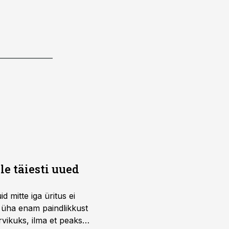
e täiesti uued
 mitte iga üritus ei
d üha enam paindlikkust
vikuks, ilma et peaks