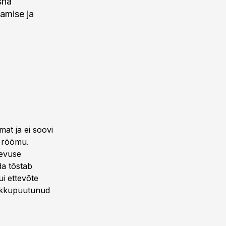
sha
tamise ja
at ja ei soovi
i rõõmu.
gevuse
da tõstab
i ettevõte
 kokkupuutunud