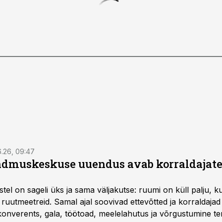
6.26, 09:47
dmuskeskuse uuendus avab korraldajatel
l on sageli üks ja sama väljakutse: ruumi on küll palju, kuid
 ruutmeetreid. Samal ajal soovivad ettevõtted ja korraldaja
onverents, gala, töötoad, meelelahutus ja võrgustumine ter