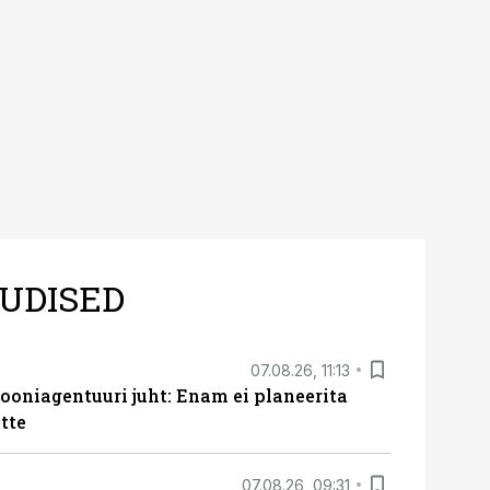
 on just nendele
UDISED
07.08.26, 11:13
oniagentuuri juht: Enam ei planeerita
tte
07.08.26, 09:31