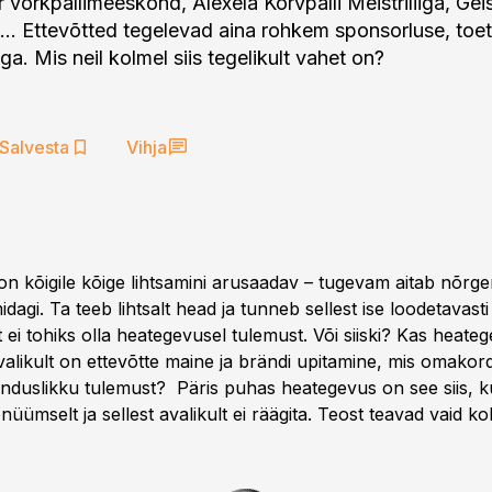
 võrkpallimeeskond, Alexela Korvpalli Meistriliiga, Gei
r.... Ettevõtted tegelevad aina rohkem sponsorluse, toe
. Mis neil kolmel siis tegelikult vahet on?
Salvesta
Vihja
n kõigile kõige lihtsamini arusaadav – tugevam aitab nõrgem
dagi. Ta teeb lihtsalt head ja tunneb sellest ise loodetavast
 ei tohiks olla heategevusel tulemust. Või siiski? Kas heate
valikult on ettevõtte maine ja brändi upitamine, mis omakor
anduslikku tulemust? Päris puhas heategevus on see siis, ku
nüümselt ja sellest avalikult ei räägita. Teost teavad vaid