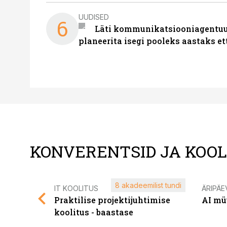
UUDISED
6
Läti kommunikatsiooniagentuur
planeerita isegi pooleks aastaks et
KONVERENTSID JA KOO
8 akadeemilist tundi
IT KOOLITUS
ÄRIPÄE
Praktilise projektijuhtimise
AI mü
koolitus - baastase