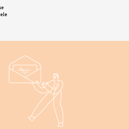
se
ele