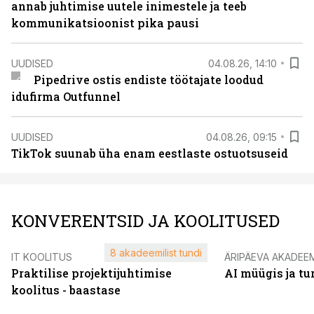
annab juhtimise uutele inimestele ja teeb
kommunikatsioonist pika pausi
UUDISED
04.08.26, 14:10
Pipedrive ostis endiste töötajate loodud
idufirma Outfunnel
UUDISED
04.08.26, 09:15
TikTok suunab üha enam eestlaste ostuotsuseid
KONVERENTSID JA KOOLITUSED
8 akadeemilist tundi
IT KOOLITUS
ÄRIPÄEVA AKADEE
Praktilise projektijuhtimise
AI müügis ja t
koolitus - baastase