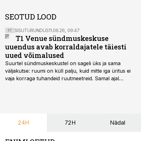
SEOTUD LOOD
SISUTURUNDUS
11.06.26, 09:47
ST
T1 Venue sündmuskeskuse
uuendus avab korraldajatele täiesti
uued võimalused
Suurtel sündmuskeskustel on sageli üks ja sama
väljakutse: ruumi on küll palju, kuid mitte iga üritus ei
vaja korraga tuhandeid ruutmeetreid. Samal ajal
soovivad ettevõtted ja korraldajad üha enam
paindlikkust – võimalust ühendada konverents, gala,
töötoad, meelelahutus ja võrgustumine tervikuks, ilma
et peaks kasutama mitut erinevat asukohta. T1
keskuses tegutsev sündmuskeskus T1 Venue on just
24H
72H
Nädal
nendele vajadustele vastanud uuendusega, mis pakub
senisest oluliselt rohkem lahendusi.