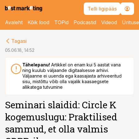
Telli ligipääs
Avaleht
Kõik lood
TOPid
Podcastid
Videod
Üritus
cebook
Tagasi
Twitter)
05.06.18, 14:52
kedIn
Tähelepanu!
Artikkel on enam kui 5 aastat vana
ning kuulub väljaande digitaalsesse arhiivi.
ail
Väljaanne ei uuenda ega kaasajasta arhiveeritud
sisu, mistõttu võib olla vajalik kaasaegsete
k
allikatega tutvumine
Seminari slaidid: Circle K
kogemuslugu: Praktilised
sammud, et olla valmis