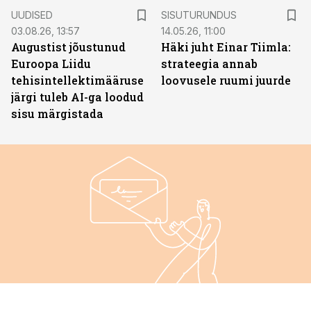
ST
UUDISED
SISUTURUNDUS
03.08.26, 13:57
14.05.26, 11:00
Augustist jõustunud
Häki juht Einar Tiimla:
Euroopa Liidu
strateegia annab
tehisintellektimääruse
loovusele ruumi juurde
järgi tuleb AI-ga loodud
sisu märgistada