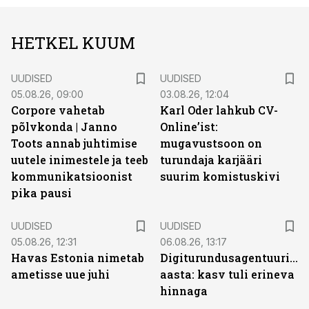
HETKEL KUUM
UUDISED
UUDISED
05.08.26, 09:00
03.08.26, 12:04
Corpore vahetab
Karl Oder lahkub CV-
põlvkonda | Janno
Online’ist:
Toots annab juhtimise
mugavustsoon on
uutele inimestele ja teeb
turundaja karjääri
kommunikatsioonist
suurim komistuskivi
pika pausi
UUDISED
UUDISED
05.08.26, 12:31
06.08.26, 13:17
Havas Estonia nimetab
Digiturundusagentuuride
ametisse uue juhi
aasta: kasv tuli erineva
hinnaga