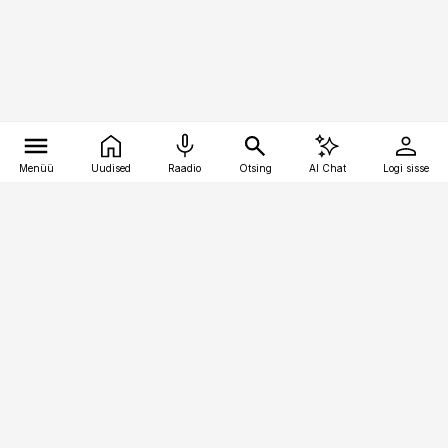
Menüü
Uudised
Raadio
Otsing
AI Chat
Logi sisse
Vana-Lõuna 39/1, 19094 Tallinn
(+372) 667 0111
bestmarketing@best-marketing.ee
Telli
Reklaam
Firmast