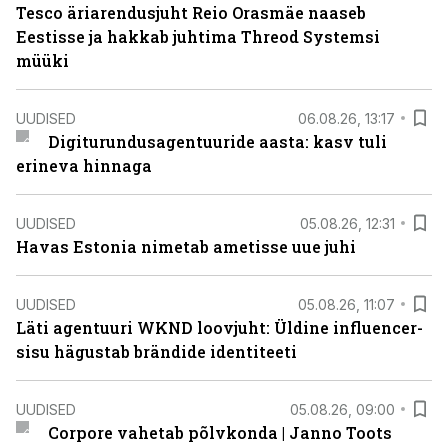
Tesco äriarendusjuht Reio Orasmäe naaseb
Eestisse ja hakkab juhtima Threod Systemsi
müüki
UUDISED
06.08.26, 13:17
Digiturundusagentuuride aasta: kasv tuli
erineva hinnaga
UUDISED
05.08.26, 12:31
Havas Estonia nimetab ametisse uue juhi
UUDISED
05.08.26, 11:07
Läti agentuuri WKND loovjuht: Üldine influencer-
sisu hägustab brändide identiteeti
UUDISED
05.08.26, 09:00
Corpore vahetab põlvkonda | Janno Toots