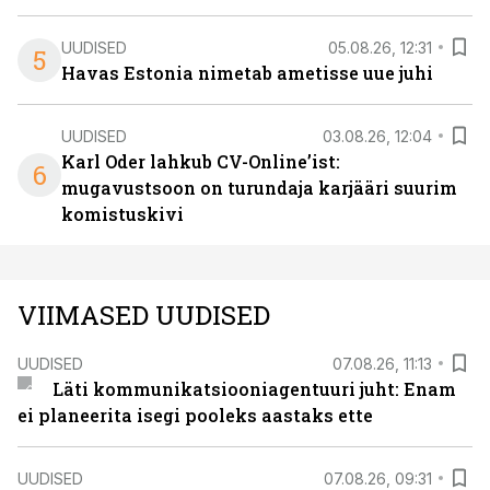
UUDISED
05.08.26, 12:31
5
Havas Estonia nimetab ametisse uue juhi
UUDISED
03.08.26, 12:04
Karl Oder lahkub CV-Online’ist:
6
mugavustsoon on turundaja karjääri suurim
komistuskivi
VIIMASED UUDISED
UUDISED
07.08.26, 11:13
Läti kommunikatsiooniagentuuri juht: Enam
ei planeerita isegi pooleks aastaks ette
UUDISED
07.08.26, 09:31