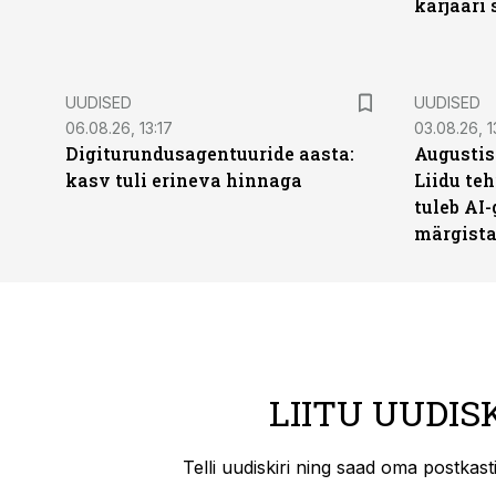
karjääri
UUDISED
UUDISED
06.08.26, 13:17
03.08.26, 1
Digiturundusagentuuride aasta:
Augustis
kasv tuli erineva hinnaga
Liidu teh
tuleb AI-
märgist
LIITU UUDIS
Telli uudiskiri ning saad oma postkas