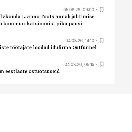
05.08.26, 09:00
lvkonda | Janno Toots annab juhtimise
eeb kommunikatsioonist pika pausi
04.08.26, 14:10
iste töötajate loodud idufirma Outfunnel
04.08.26, 09:15
m eestlaste ostuotsuseid