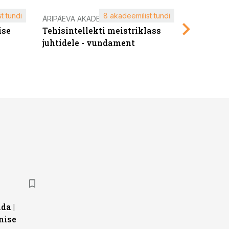
t tundi
8 akadeemilist tundi
ÄRIPÄEVA AKADEEMIA
ÄRIPÄEVA 
ise
Tehisintellekti meistriklass
Edukate f
juhtidele - vundament
kliendiü
da |
mise