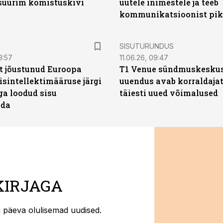
 suurim komistuskivi
uutele inimestele ja teeb
kommunikatsioonist pik
ST
SISUTURUNDUS
3:57
11.06.26, 09:47
t jõustunud Euroopa
T1 Venue sündmuskesku
isintellektimääruse järgi
uuendus avab korraldajat
ga loodud sisu
täiesti uued võimalused
ada
KIRJAGA
ti päeva olulisemad uudised.