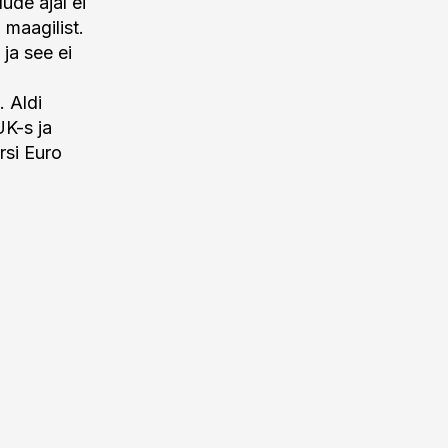
ude ajal ei
 maagilist.
ja see ei
 Aldi
K-s ja
rsi Euro