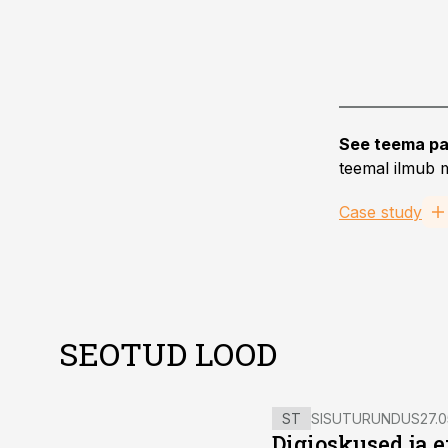
See teema pa
teemal ilmub m
Case study
SEOTUD LOOD
ST
SISUTURUNDUS
27.0
Digioskused ja 