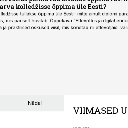
arva kolledžisse õppima üle Eesti?
ledžisse tullakse õppima üle Eesti– mitte ainult diplomi päras
as, mis päriselt huvitab. Õppekava “Ettevõtlus ja digilahen
 ja praktilised oskused viisil, mis kõnetab nii ettevõtjaid, vär
eha karjääripööret.
Nädal
VIIMASED U