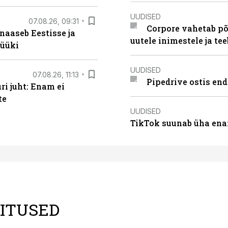
UUDISED
07.08.26, 09:31
Corpore vahetab põ
naaseb Eestisse ja
uutele inimestele ja t
müüki
UUDISED
07.08.26, 11:13
Pipedrive ostis end
i juht: Enam ei
te
UUDISED
TikTok suunab üha ena
LITUSED