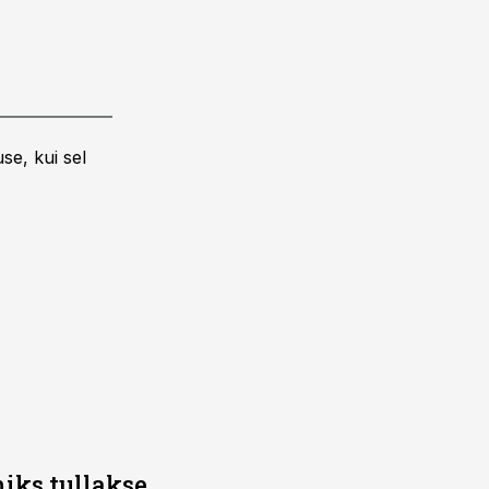
se, kui sel
iks tullakse