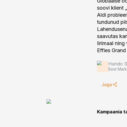
Globaalse oda
soovi klient 
Aldi probleem
tundunud piis
Lahendusena 
saavutas ka
Iirimaal nin
Effies Grand 
Hando Si
Best Mark
Jaga
Kampaania t