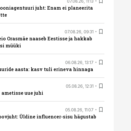
07.08.26, 11:13
oniagentuuri juht: Enam ei planeerita
tte
07.08.26, 09:31
eio Orasmäe naaseb Eestisse ja hakkab
si müüki
06.08.26, 13:17
uride aasta: kasv tuli erineva hinnaga
05.08.26, 12:31
ametisse uue juhi
05.08.26, 11:07
ovjuht: Üldine influencer-sisu hägustab