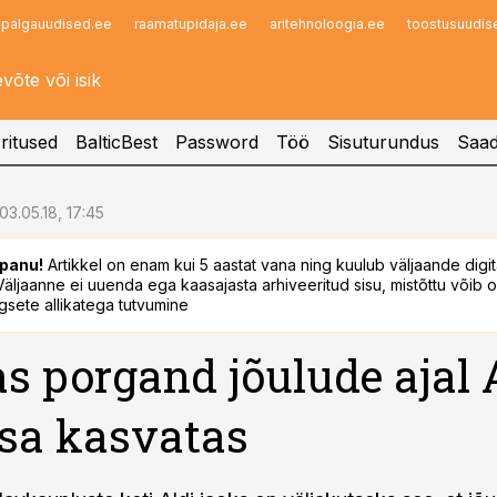
palgauudised.ee
raamatupidaja.ee
aritehnoloogia.ee
toostusuudis
Infopank
Radar
ritused
BalticBest
Password
Töö
Sisuturundus
Saad
03.05.18, 17:45
panu!
Artikkel on enam kui 5 aastat vana ning kuulub väljaande digi
. Väljaanne ei uuenda ega kaasajasta arhiveeritud sisu, mistõttu võib ol
sete allikatega tutvumine
s porgand jõulude ajal 
sa kasvatas