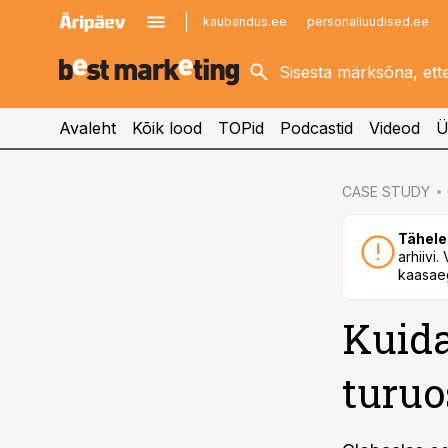
kaubandus.ee
personaliuudised.ee
kinnisvarauudised.ee
imelineajalugu.ee
logistikauudised.ee
imelineteadus.ee
Avaleht
Kõik lood
TOPid
Podcastid
Videod
Ü
cebook
CASE STUDY
Twitter)
Tähele
kedIn
arhiivi
kaasaeg
ail
Kuida
k
turuo