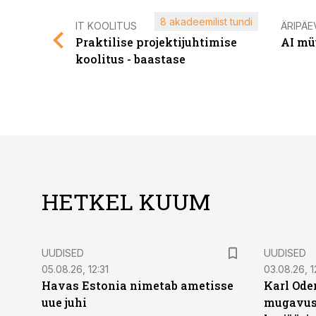
8 akadeemilist tundi
IT KOOLITUS
ÄRIPÄE
Praktilise projektijuhtimise
AI mü
koolitus - baastase
HETKEL KUUM
UUDISED
UUDISED
05.08.26, 12:31
03.08.26, 1
Havas Estonia nimetab ametisse
Karl Oder
uue juhi
mugavust