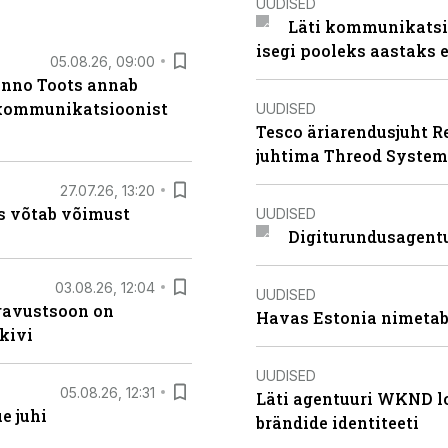
UUDISED
Läti kommunikatsio
isegi pooleks aastaks e
05.08.26, 09:00
anno Toots annab
b kommunikatsioonist
UUDISED
Tesco äriarendusjuht R
juhtima Threod System
27.07.26, 13:20
s võtab võimust
UUDISED
Digiturundusagentu
03.08.26, 12:04
UUDISED
ugavustsoon on
Havas Estonia nimetab 
kivi
UUDISED
05.08.26, 12:31
Läti agentuuri WKND lo
e juhi
brändide identiteeti