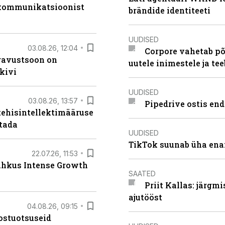
b kommunikatsioonist
brändide identiteeti
UUDISED
03.08.26, 12:04
Corpore vahetab põ
ugavustsoon on
uutele inimestele ja t
kivi
UUDISED
03.08.26, 13:57
Pipedrive ostis end
tehisintellektimääruse
stada
UUDISED
TikTok suunab üha ena
22.07.26, 11:53
lahkus Intense Growth
SAATED
Priit Kallas: järgm
ajutööst
04.08.26, 09:15
ostuotsuseid