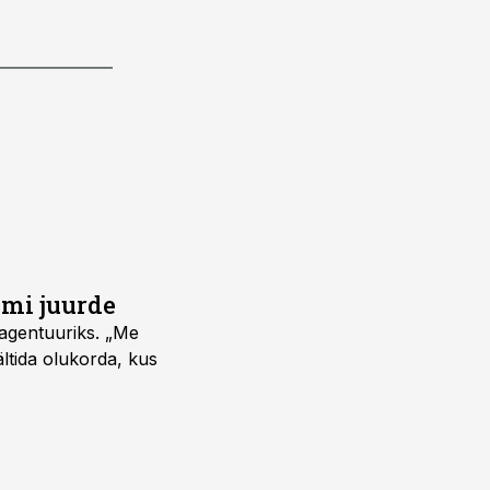
umi juurde
vagentuuriks. „Me
ältida olukorda, kus