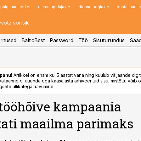
palgauudised.ee
raamatupidaja.ee
aritehnoloogia.ee
toostusuudis
Infopank
Radar
ritused
BalticBest
Password
Töö
Sisuturundus
Saad
panu!
Artikkel on enam kui 5 aastat vana ning kuulub väljaande digi
. Väljaanne ei uuenda ega kaasajasta arhiveeritud sisu, mistõttu võib ol
sete allikatega tutvumine
 tööhõive kampaania
ati maailma parimaks