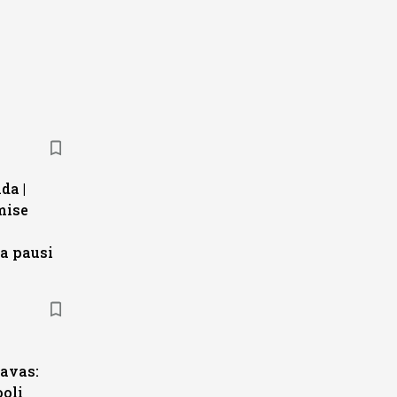
da |
mise
a pausi
s
avas:
ooli