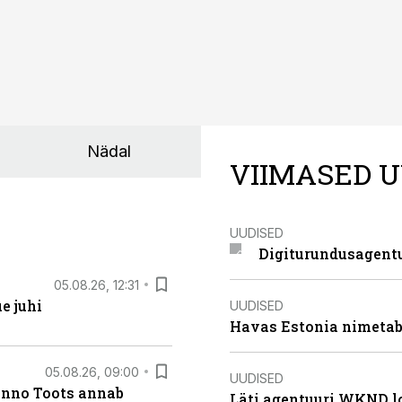
Nädal
VIIMASED U
UUDISED
Digiturundusagentu
05.08.26, 12:31
e juhi
UUDISED
Havas Estonia nimetab 
05.08.26, 09:00
UUDISED
anno Toots annab
Läti agentuuri WKND lo