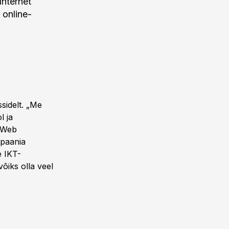
Internet
 online-
sidelt. „Me
l ja
e Web
mpaania
e IKT-
õiks olla veel