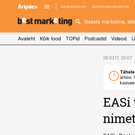
kaubandus.ee
personaliuudised.ee
kinnisvarauudised.ee
imelineajalugu.ee
logistikauudised.ee
imelineteadus.ee
Avaleht
Kõik lood
TOPid
Podcastid
Videod
Ü
cebook
28.03.17, 20:07
Twitter)
Tähele
kedIn
arhiivi
kaasaeg
ail
EASi
k
nimet