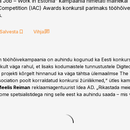
 Job – Work in Estonia” kampaania nimetati mainekal 
Competition (IAC) Awards konkursil parimaks tööhõive
.
Salvesta
Vihja
 tööhõivekampaania on auhindu kogunud ka Eesti konkurs
ult väga rahul, et lisaks kodumaistele tunnustustele Digiteo
projekti kõrgelt hinnanud ka väga tähtsa ülemaailmse Th
ociation poolt korraldatud konkursi žüriiliikmed,“ ütles ka
eelis Reiman
reklaamiagentuurist Idea AD. „Rikastada mei
e spetsialistidega ning selle eest ka auhindu saada – mis v