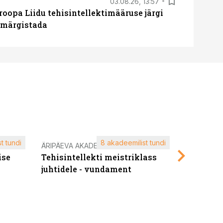
03.08.26, 13:57
roopa Liidu tehisintellektimääruse järgi
u märgistada
t tundi
8 akadeemilist tundi
ÄRIPÄEVA AKADEEMIA
ÄRIPÄEVA 
ise
Tehisintellekti meistriklass
Edukate f
juhtidele - vundament
kliendiü