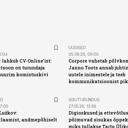
UUDISED
2:04
05.08.26, 09:00
 lahkub CV-Online’ist:
Corpore vahetab põlvkon
soon on turundaja
Janno Toots annab juhti
 suurim komistuskivi
uutele inimestele ja teeb
kommunikatsioonist pik
ST
ED
SISUTURUNDUS
07:00
27.05.26, 13:39
Lužkov:
Digioskused ja ettevõtlu
klaamist, andmepõhiselt
põimuvad sisukas õppek
miks tullakse Tartu Ülik