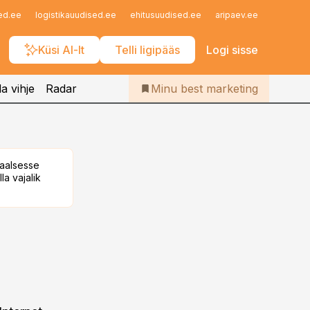
Iseteenindus
ed.ee
logistikauudised.ee
ehitusuudised.ee
aripaev.ee
finantsu
Telli Bestmarketing
Küsi AI-lt
Telli ligipääs
Logi sisse
a vihje
Radar
Minu best marketing
taalsesse
la vajalik