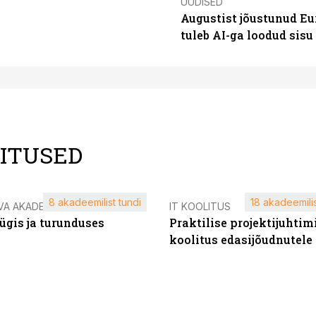
UUDISED
Augustist jõustunud Eu
tuleb AI-ga loodud sis
LITUSED
8 akadeemilist tundi
18 akadeemilis
VA AKADEEMIA
IT KOOLITUS
ügis ja turunduses
Praktilise projektijuhtim
koolitus edasijõudnutele