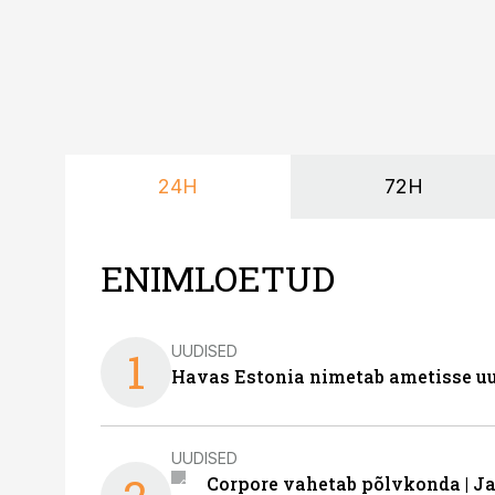
24H
72H
ENIMLOETUD
UUDISED
1
Havas Estonia nimetab ametisse uu
UUDISED
Corpore vahetab põlvkonda | J