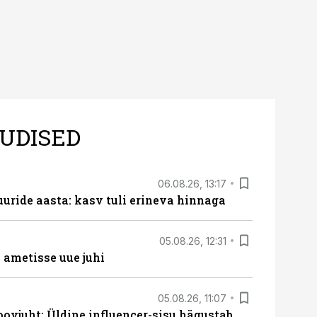
UDISED
06.08.26, 13:17
uride aasta: kasv tuli erineva hinnaga
05.08.26, 12:31
ametisse uue juhi
05.08.26, 11:07
ovjuht: Üldine influencer-sisu hägustab