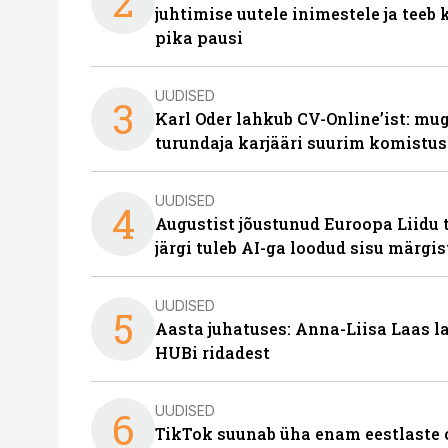
2
juhtimise uutele inimestele ja tee
pika pausi
UUDISED
3
Karl Oder lahkub CV-Online’ist: m
turundaja karjääri suurim komistus
UUDISED
4
Augustist jõustunud Euroopa Liidu 
järgi tuleb AI-ga loodud sisu märgi
UUDISED
5
Aasta juhatuses: Anna-Liisa Laas 
HUBi ridadest
UUDISED
6
TikTok suunab üha enam eestlaste 