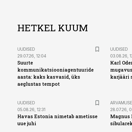
HETKEL KUUM
UUDISED
UUDISED
29.07.26, 12:04
03.08.26, 1
Suurte
Karl Oder
kommunikatsiooniagentuuride
mugavust
aasta: kaks kasvasid, üks
karjääri
aeglustas tempot
UUDISED
ARVAMUS
05.08.26, 12:31
28.07.26, 
Havas Estonia nimetab ametisse
Magnus 
uue juhi
sibulare