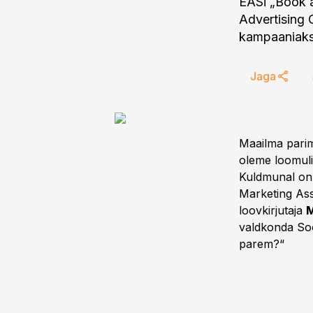
EASi „Book a
Advertising 
kampaaniaks
Jaga
Maailma parim
oleme loomulik
Kuldmunal on 
Marketing Ass
loovkirjutaja
M
valdkonda Soom
parem?“