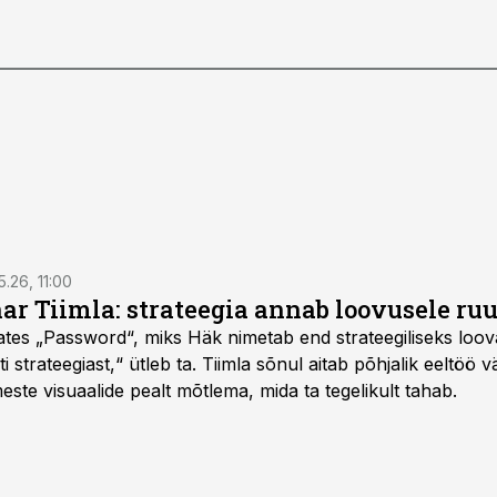
5.26, 11:00
nar Tiimla: strateegia annab loovusele ru
saates „Password“, miks Häk nimetab end strateegiliseks loo
 strateegiast,“ ütleb ta. Tiimla sõnul aitab põhjalik eeltöö v
meste visuaalide pealt mõtlema, mida ta tegelikult tahab.