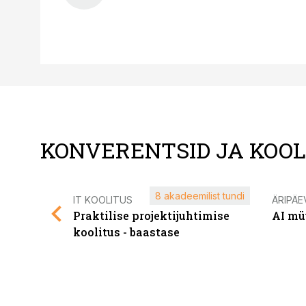
KONVERENTSID JA KOO
8 akadeemilist tundi
IT KOOLITUS
ÄRIPÄE
Praktilise projektijuhtimise
AI mü
koolitus - baastase