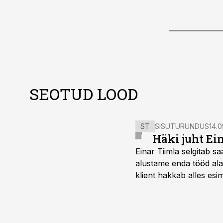
SEOTUD LOOD
ST
SISUTURUNDUS
14.0
Häki juht Ei
Einar Tiimla selgitab 
alustame enda tööd alati
klient hakkab alles esi