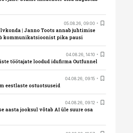
05.08.26, 09:00
lvkonda | Janno Toots annab juhtimise
eeb kommunikatsioonist pika pausi
04.08.26, 14:10
iste töötajate loodud idufirma Outfunnel
04.08.26, 09:15
m eestlaste ostuotsuseid
04.08.26, 09:12
ise aasta jooksul võtab AI üle suure osa