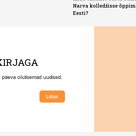
Narva kolledžisse õppim
Eesti?
KIRJAGA
ti päeva olulisemad uudised.
Liitun